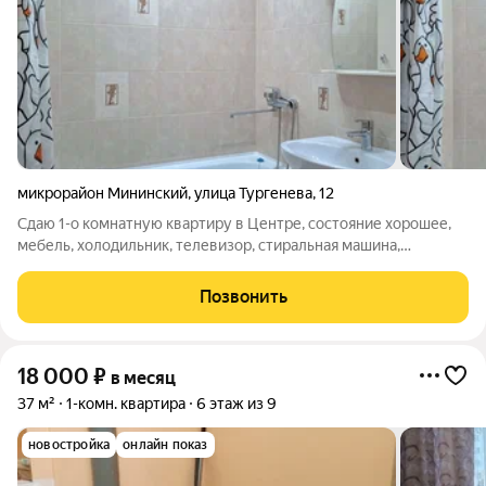
микрорайон Мининский
,
улица Тургенева
,
12
Сдаю 1-о комнатную квартиру в Центре, состояние хорошее,
мебель, холодильник, телевизор, стиральная машина,
микроволновая печь. Шлагбаум. Цена 20000+коммунальные
платежи. Фотографии настоящие.
Позвонить
18 000
₽
в месяц
37 м²
1-комн. квартира
6 этаж из 9
новостройка
онлайн показ