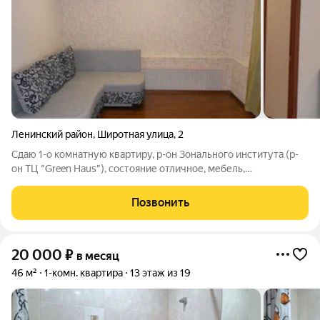
Ленинский район
,
Широтная улица
,
2
Сдаю 1-о комнатную квартиру, р-он Зонального института (р-
он ТЦ "Green Haus"), состояние отличное, мебель,
холодильник, стиральная машина. Цена 16000+коммунальные
платежи. Фотографии настоящие.
Позвонить
20 000
₽
в месяц
46 м²
1-комн. квартира
13 этаж из 19