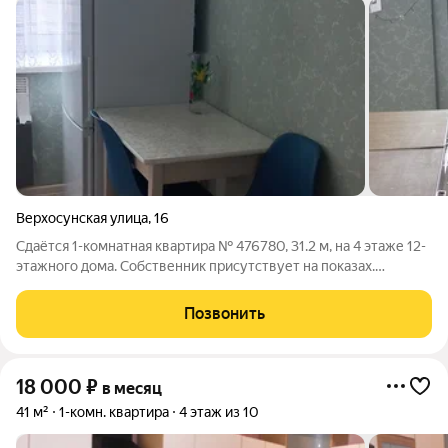
Верхосунская улица
,
16
Сдаётся 1-комнатная квартира № 476780, 31.2 м, на 4 этаже 12-
этажного дома. Собственник присутствует на показах.
Коммунальные платежи оплачиваются отдельно. Счетчики
оплачиваются отдельно. По условиям проживания: можно с
Позвонить
детьми, можно с питомцами. Из
18 000
₽
в месяц
41 м²
1-комн. квартира
4 этаж из 10