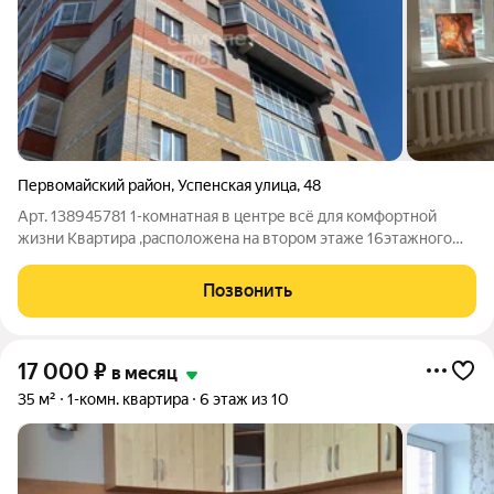
Первомайский район
,
Успенская улица
,
48
Арт. 138945781 1-комнатная в центре всё для комфортной
жизни Квартира ,pacположена на втором этаже 16этажного
кирпичного дома, 2014 года постройки. Сдаётся уютную
однокомнатную квартиру в центре города. Идеальное
Позвонить
решение для одного человека или
17 000
₽
в месяц
35 м²
1-комн. квартира
6 этаж из 10