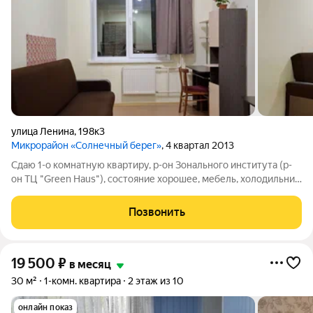
улица Ленина
,
198к3
Микрорайон «Солнечный берег»
, 4 квартал 2013
Сдаю 1-о комнатную квартиру, р-он Зонального института (р-
он ТЦ "Grееn Hаus"), состояние хорошее, мебель, холодильник,
стиральная машина, микроволновая печь. Цена
16000+кoммунальные платежи. Фотографии настоящие.
Позвонить
19 500
₽
в месяц
30 м²
1-комн. квартира
2 этаж из 10
онлайн показ