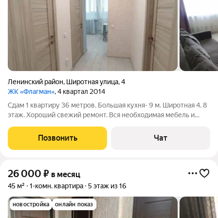
Ленинский район
,
Широтная улица
,
4
ЖК «Флагман»
, 4 квартал 2014
Сдам 1 квартиру 36 метров. Большая кухня- 9 м. Широтная 4. 8
этаж. Хороший свежий ремонт. Вся необходимая мебель и
бытовая техника, даже посуда. Широкая лоджия/ застеклена.
Развитая инфра-ра. Квартира готова к заселению.
Позвонить
Чат
26 000
₽
в месяц
45 м²
1-комн. квартира
5 этаж из 16
новостройка
онлайн показ