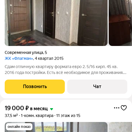
Современная улица
,
5
ЖК «Флагман»
, 4 квартал 2015
Сдам отличную квартиру формата евро 2. 5/16 кирп. 45 кв.
2016 года постройки. Есть всё необходимое для проживания.
Лодж/заст. Развитая инфра-ра. Залог можно разделить.
Позвонить
Чат
19 000
₽
в месяц
37,5 м²
1-комн. квартира
11 этаж из 15
онлайн показ