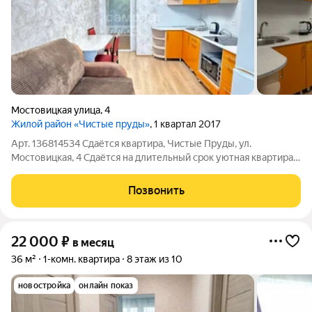
Мостовицкая улица
,
4
Жилой район «Чистые пруды»
, 1 квартал 2017
Арт. 136814534 Сдаётся квартира, Чистые Пруды, ул.
Мостовицкая, 4 Сдаётся на длительный срок уютная квартира
38 м в надёжном кирпичном доме. В квартире есть
лоджия,выполнен аккуратный ремонт, имеется всё
Позвонить
необходимое для комфортного проживания.
22 000
₽
в месяц
36 м²
1-комн. квартира
8 этаж из 10
новостройка
онлайн показ