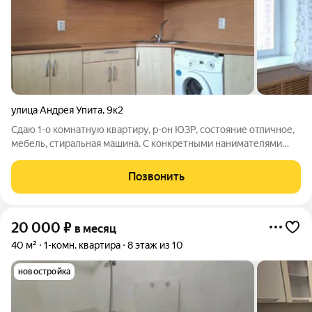
улица Андрея Упита
,
9к2
Сдаю 1-о комнатную квартиру, р-он ЮЗР, состояние отличное,
мебель, стиральная машина. С конкретными нанимателями
обсуждаем вопрос установки кухонной вытяжки в кротчайшие
сроки. Цена 17000+коммунальные платежи. Залог можно
Позвонить
разделить на несколько
20 000
₽
в месяц
40 м²
1-комн. квартира
8 этаж из 10
новостройка