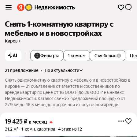
Снять 1-комнатную квартиру с
мебелью и в новостройках
Киров
AI
Фильтры
1 комн.
С мебелью
Це
2
21 предложение
•
по актуальности
Снять однокомнатную квартиру с мебелью и в новостройках в
Кирове — 21 объявление от агентств и собственников по
аренде квартир по цене от 16 000 ₽ до 28 000 ₽ на Яндекс
Недвижимости. Каталог свежих предложений площадью от
27,9 м² до 46,5 м² по долгосрочной и посуточной аренде.
19 425
₽
в месяц
31,2 м²
1-комн. квартира
4 этаж из 12