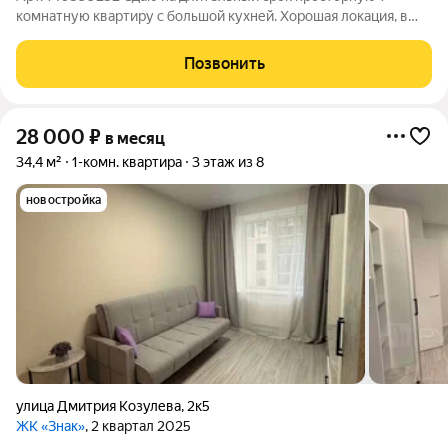
комнатную квартиру с большой кухней. Хорошая локация, в
шаговой доступности магазины, аптеки, садики, школы,
остановки общественного транспорта, торговые центры.
Позвонить
Квартира оснащена всем необходимым
28 000
₽
в месяц
34,4 м²
1-комн. квартира
3 этаж из 8
новостройка
улица Дмитрия Козулева
,
2к5
ЖК «Знак»
, 2 квартал 2025