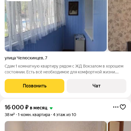
улица Челюскинцев
,
7
Сдам 1 комнатную квартиру рядом с ЖД Вокзалом в хорошем
состоянии. Есть всё необходимое для комфортной жизни.
Лоджия- 6 м/застеклена. Развитая инфра-ра. Дом во дворе.
Звоните.Пишите.
Позвонить
Чат
16 000
₽
в месяц
38 м²
1-комн. квартира
4 этаж из 10