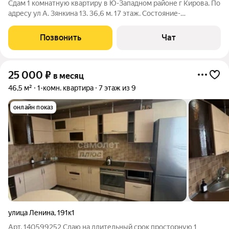
Сдам 1 комнатную квартиру в Ю-Западном районе г Кирова. По
адресу ул А. Зянкина 13. 36,6 м. 17 этаж. Состояние-
нормальное. С/ совмещён, в кафеле. Большая застеклённая
лоджия. Есть необходимая мебель и быт тех. Цена- 20 тр+
Позвонить
Чат
коммун. Квартира готова к
25 000
₽
в месяц
46,5 м²
1-комн. квартира
7 этаж из 9
онлайн показ
улица Ленина
,
191к1
Арт. 140599252 Сдаю на длительный срок просторную 1