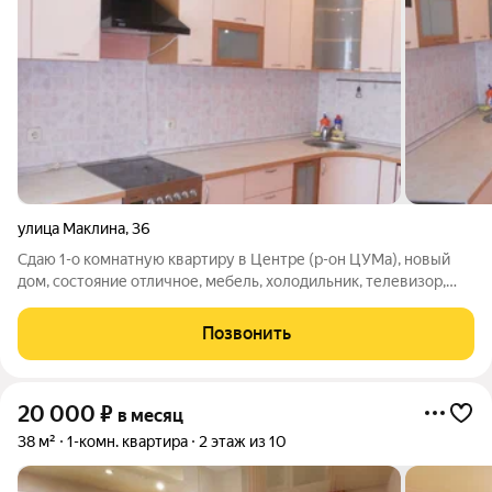
улица Маклина
,
36
Сдаю 1-о комнатную квартиру в Центре (р-он ЦУМа), новый
дом, состояние отличное, мебель, холодильник, телевизор,
стиральная машина. Цена 18000+коммунальные платежи.
Залог можно разделить на несколько платежей. Фотографии
Позвонить
настоящие.
20 000
₽
в месяц
38 м²
1-комн. квартира
2 этаж из 10