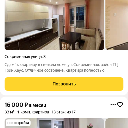
Современная улица
,
3
Сдам 1к квартиру в свежем доме ул. Современная, район ТЦ
Грин Хаус. Отличное состояние. Квартира полностью
укомплектована всей необходимой для комфортного
проживания мебелью (диван привезли, на фото отсутствует).
Позвонить
Есть кондиционер, стиральная машина,
16 000
₽
в месяц
33 м²
1-комн. квартира
13 этаж из 17
новостройка