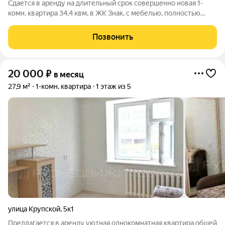
Сдается в аренду на длительный срок совершенно новая 1-
комн. квартира 34,4 квм, в ЖК Знак, с мебелью, полностью
готовая к проживанию. Идеально подойдет семье из 2-х или 3-
х человек. В картире имеется все необходимое для вашего
Позвонить
комфорта. Мебель,
20 000
₽
в месяц
27,9 м²
1-комн. квартира
1 этаж из 5
улица Крупской
,
5к1
Предлагается в аренду уютная однокомнатная квартира общей