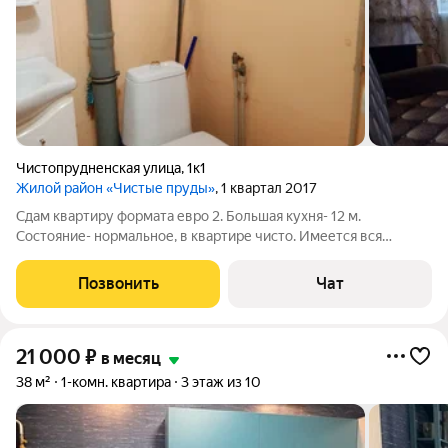
Чистопрудненская улица
,
1к1
Жилой район «Чистые пруды»
, 1 квартал 2017
Сдам квартиру формата евро 2. Большая кухня- 12 м.
Состояние- нормальное, в квартире чисто. Имеется вся
необходимая мебель и быт техника. Лодж/застеклена.
Развитая инфра-ра.
Позвонить
Чат
21 000
₽
в месяц
38 м²
1-комн. квартира
3 этаж из 10