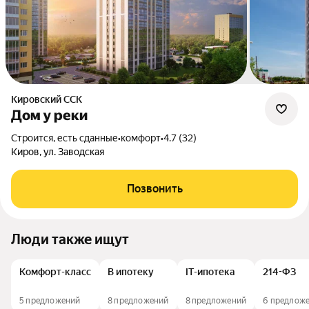
Кировский ССК
Дом у реки
Строится, есть сданные
•
комфорт
•
4.7 (32)
Киров, ул. Заводская
Позвонить
Люди также ищут
Комфорт-класс
В ипотеку
IT-ипотека
214-ФЗ
5 предложений
8 предложений
8 предложений
6 предлож