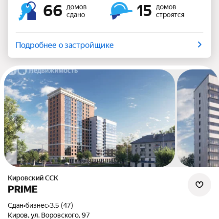
66
15
домов
домов
сдано
строятся
Подробнее о застройщике
Кировский ССК
PRIME
Сдан
•
бизнес
•
3.5 (47)
Киров, ул. Воровского, 97