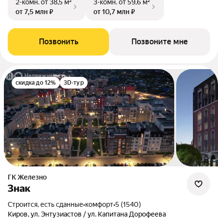
2-комн.
от 38,5 м²
3-комн.
от 59,6 м²
от 7,5 млн ₽
от 10,7 млн ₽
Позвонить
Позвоните мне
скидка до 12%
3D-тур
ГК Железно
Знак
Строится, есть сданные
•
комфорт
•
5 (1540)
Киров, ул. Энтузиастов / ул. Капитана Дорофеева