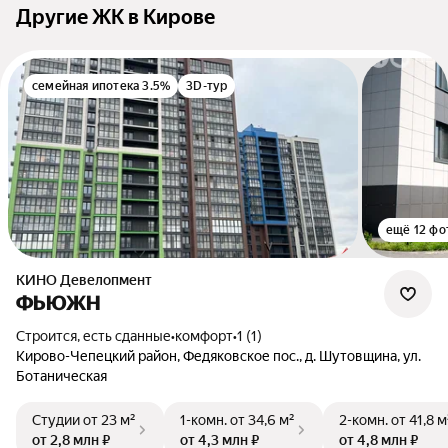
Другие ЖК в Кирове
семейная ипотека 3.5%
3D-тур
ещё 12 фо
КИНО Девелопмент
ФЬЮЖН
Строится, есть сданные
•
комфорт
•
1 (1)
Кирово-Чепецкий район, Федяковское пос., д. Шутовщина, ул.
Ботаническая
Студии
от 23 м²
1-комн.
от 34,6 м²
2-комн.
от 41,8 м
от 2,8 млн ₽
от 4,3 млн ₽
от 4,8 млн ₽