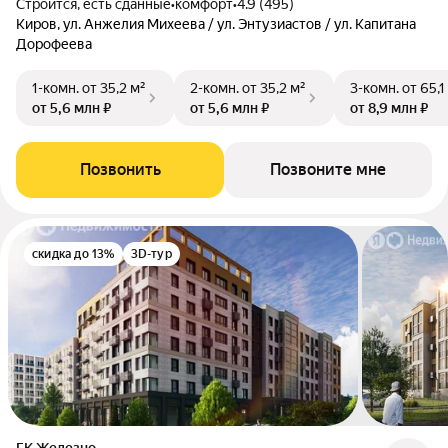
Строится, есть сданные
•
комфорт
•
4.9 (495)
Киров, ул. Анжелия Михеева / ул. Энтузиастов / ул. Капитана
Дорофеева
1-комн.
от 35,2 м²
2-комн.
от 35,2 м²
3-комн.
от 65,1
от 5,6 млн ₽
от 5,6 млн ₽
от 8,9 млн ₽
Позвонить
Позвоните мне
скидка до 13%
3D-тур