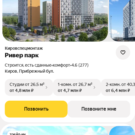
Кировспецмонтаж
Ривер парк
Строится, есть сданные
•
комфорт
•
4.6 (277)
Киров, Прибрежный бул.
Студии
от 26,5 м²
1-комн.
от 26,7 м²
2-комн.
от 40,
от 4,8 млн ₽
от 4,7 млн ₽
от 6,4 млн ₽
Позвонить
Позвоните мне
трейд-ин