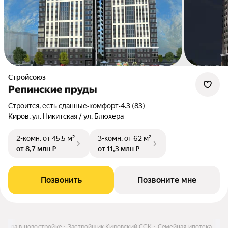
Стройсоюз
Репинские пруды
Строится, есть сданные
•
комфорт
•
4.3 (83)
Киров, ул. Никитская / ул. Блюхера
2-комн.
от 45,5 м²
3-комн.
от 62 м²
от 8,7 млн ₽
от 11,3 млн ₽
Позвонить
Позвоните мне
ртира в новостройке
Застройщик Кировский ССК
Семейная ипотека