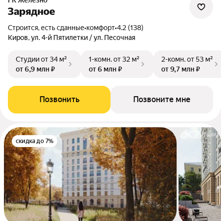
ГК Железно
Зарядное
Строится, есть сданные
•
комфорт
•
4.2 (138)
Киров, ул. 4-й Пятилетки / ул. Песочная
Студии
от 34 м²
1-комн.
от 32 м²
2-комн.
от 53 м²
от 6,9 млн ₽
от 6 млн ₽
от 9,7 млн ₽
Позвонить
Позвоните мне
скидка до 7%