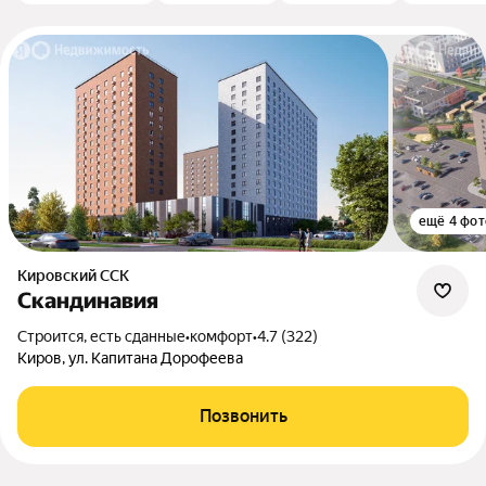
ещё 4 фот
Кировский ССК
Скандинавия
Строится, есть сданные
•
комфорт
•
4.7 (322)
Киров, ул. Капитана Дорофеева
Позвонить