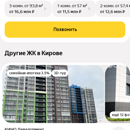
3-комн.
от 93,8 м²
1-комн.
от 57 м²
2-комн.
от 57,4 
от 16,6 млн ₽
от 11,5 млн ₽
от 12,6 млн ₽
Позвонить
Другие ЖК в Кирове
семейная ипотека 3.5%
3D-тур
ещё 12 фо
КИНО Девелопмент