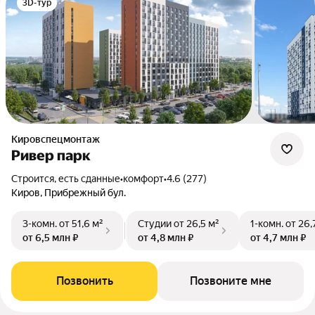
3D-тур
Кировспецмонтаж
Ривер парк
Строится, есть сданные
•
комфорт
•
4.6 (277)
Киров, Прибрежный бул.
3-комн.
от 51,6 м²
Студии
от 26,5 м²
1-комн.
от 26,
от 6,5 млн ₽
от 4,8 млн ₽
от 4,7 млн ₽
Позвонить
Позвоните мне