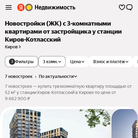
Новостройки (ЖК) с 3-комнатными
квартирами от застройщика у станции
Киров-Котласский
Киров
Фильтры
3 комн.
Цена
Взнос и платёж
3
7 новостроек
•
по актуальности
7 новостроек — купить трехкомнатную квартиру площадью от
52 м² у станции Киров-Котласский в Кирове по цене от
9 662 900 ₽