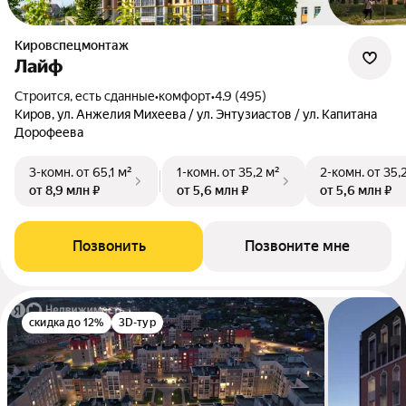
Кировспецмонтаж
Лайф
Строится, есть сданные
•
комфорт
•
4.9 (495)
Киров, ул. Анжелия Михеева / ул. Энтузиастов / ул. Капитана
Дорофеева
3-комн.
от 65,1 м²
1-комн.
от 35,2 м²
2-комн.
от 35,
от 8,9 млн ₽
от 5,6 млн ₽
от 5,6 млн ₽
Позвонить
Позвоните мне
скидка до 12%
3D-тур