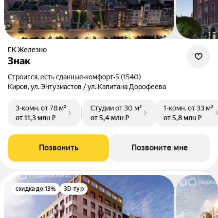
ГК Железно
Знак
Строится, есть сданные
•
комфорт
•
5 (1540)
Киров, ул. Энтузиастов / ул. Капитана Дорофеева
3-комн.
от 78 м²
Студии
от 30 м²
1-комн.
от 33 м²
от 11,3 млн ₽
от 5,4 млн ₽
от 5,8 млн ₽
Позвонить
Позвоните мне
скидка до 13%
3D-тур