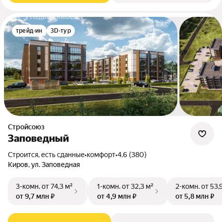
трейд-ин
3D-тур
Стройсоюз
Заповедный
Строится, есть сданные
•
комфорт
•
4.6 (380)
Киров, ул. Заповедная
3-комн.
от 74,3 м²
1-комн.
от 32,3 м²
2-комн.
от 53,
от 9,7 млн ₽
от 4,9 млн ₽
от 5,8 млн ₽