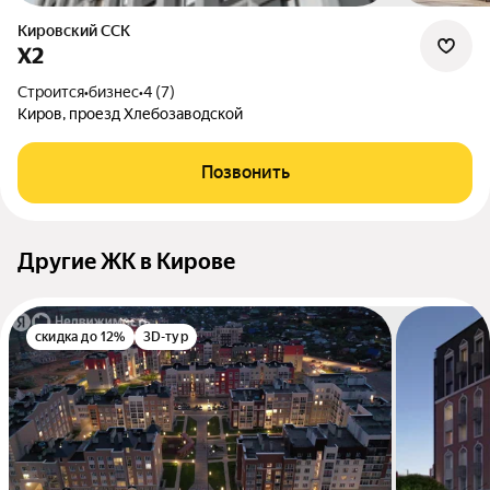
Кировский ССК
Х2
Строится
•
бизнес
•
4 (7)
Киров, проезд Хлебозаводской
Позвонить
Другие ЖК в Кирове
скидка до 12%
3D-тур