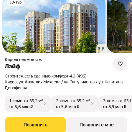
3D-тур
Кировспецмонтаж
Лайф
Строится, есть сданные
•
комфорт
•
4.9 (495)
Киров, ул. Анжелия Михеева / ул. Энтузиастов / ул. Капитана
Дорофеева
1-комн.
от 35,2 м²
2-комн.
от 35,2 м²
3-комн.
от 65,1
от 5,6 млн ₽
от 5,6 млн ₽
от 8,9 млн ₽
Позвонить
Позвоните мне