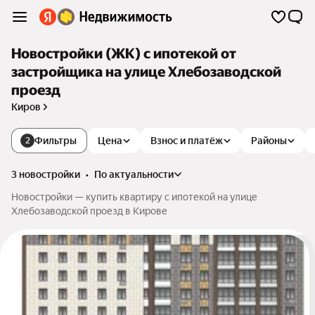
Новостройки (ЖК) с ипотекой от
застройщика на улице Хлебозаводской
проезд
Киров
Фильтры
Цена
Взнос и платёж
Районы
2
3 новостройки
•
по актуальности
Новостройки — купить квартиру с ипотекой на улице
Хлебозаводской проезд в Кирове