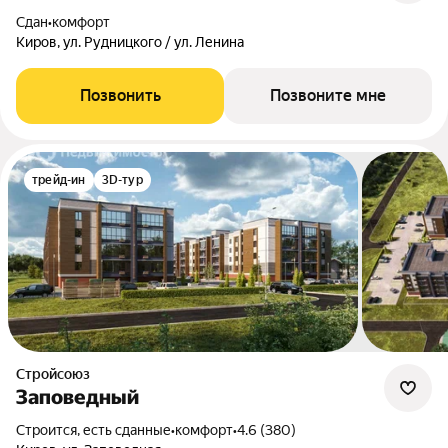
Сдан
•
комфорт
Киров, ул. Рудницкого / ул. Ленина
Позвонить
Позвоните мне
трейд-ин
3D-тур
Стройсоюз
Заповедный
Строится, есть сданные
•
комфорт
•
4.6 (380)