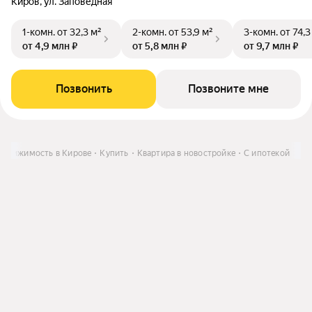
Киров, ул. Заповедная
1-комн.
от 32,3 м²
2-комн.
от 53,9 м²
3-комн.
от 74,3
от 4,9 млн ₽
от 5,8 млн ₽
от 9,7 млн ₽
Позвонить
Позвоните мне
едвижимость в Кирове
Купить
Квартира в новостройке
С ипотекой