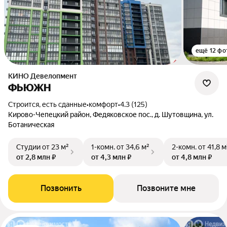
ещё 12 фо
КИНО Девелопмент
ФЬЮЖН
Строится, есть сданные
•
комфорт
•
4.3 (125)
Кирово-Чепецкий район, Федяковское пос., д. Шутовщина, ул.
Ботаническая
Студии
от 23 м²
1-комн.
от 34,6 м²
2-комн.
от 41,8 м
от 2,8 млн ₽
от 4,3 млн ₽
от 4,8 млн ₽
Позвонить
Позвоните мне