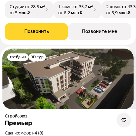
Студии
от 28,6 м²
1-комн.
от 35,7 м²
2-комн.
от 43,3
от 5 млн ₽
от 6,2 млн ₽
от 5,9 млн ₽
Позвонить
Позвоните мне
трейд-ин
3D-тур
Стройсоюз
Премьер
Сдан
•
комфорт
•
4 (8)