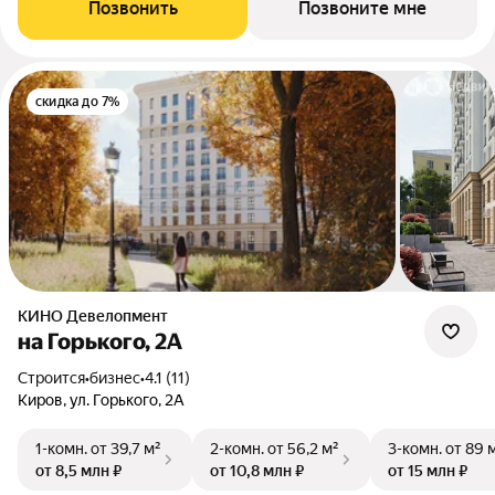
Позвонить
Позвоните мне
скидка до 7%
КИНО Девелопмент
на Горького, 2А
Строится
•
бизнес
•
4.1 (11)
Киров, ул. Горького, 2А
1-комн.
от 39,7 м²
2-комн.
от 56,2 м²
3-комн.
от 89 
от 8,5 млн ₽
от 10,8 млн ₽
от 15 млн ₽