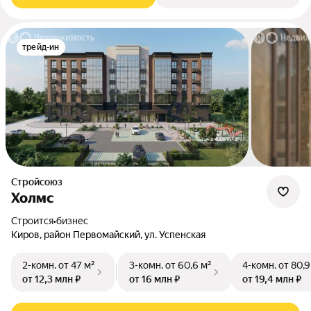
трейд-ин
Стройсоюз
Холмс
Строится
•
бизнес
Киров, район Первомайский, ул. Успенская
2-комн.
от 47 м²
3-комн.
от 60,6 м²
4-комн.
от 80,9
от 12,3 млн ₽
от 16 млн ₽
от 19,4 млн ₽