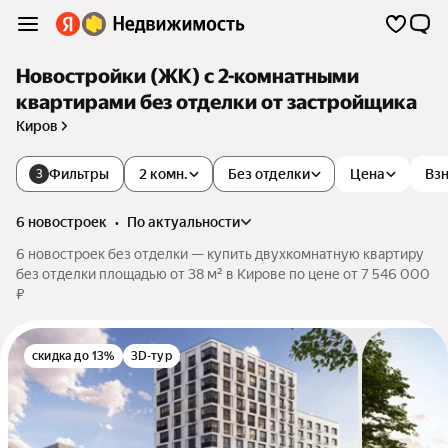
Новостройки (ЖК) с 2-комнатными
квартирами без отделки от застройщика
Киров
Фильтры
2 комн.
Без отделки
Цена
Взн
3
6 новостроек
•
по актуальности
6 новостроек без отделки — купить двухкомнатную квартиру
без отделки площадью от 38 м² в Кирове по цене от 7 546 000
₽
скидка до 13%
3D-тур