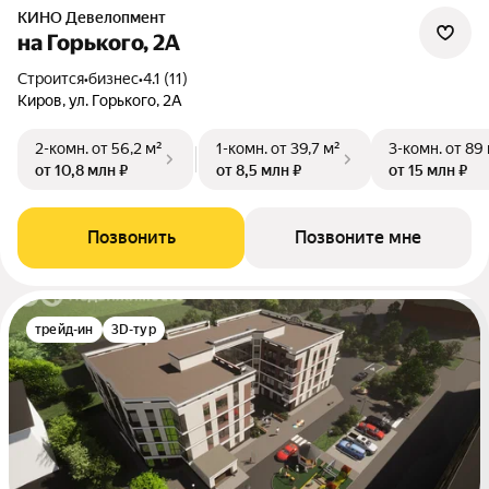
КИНО Девелопмент
на Горького, 2А
Строится
•
бизнес
•
4.1 (11)
Киров, ул. Горького, 2А
2-комн.
от 56,2 м²
1-комн.
от 39,7 м²
3-комн.
от 89
от 10,8 млн ₽
от 8,5 млн ₽
от 15 млн ₽
Позвонить
Позвоните мне
трейд-ин
3D-тур