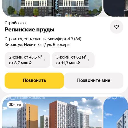
Стройсоюз
Репинские пруды
Строится, есть сданные
•
комфорт
•
4.3 (84)
Киров, ул. Никитская / ул. Блюхера
2-комн.
от 45,5 м²
3-комн.
от 62 м²
от 8,7 млн ₽
от 11,3 млн ₽
Позвонить
Позвоните мне
3D-тур