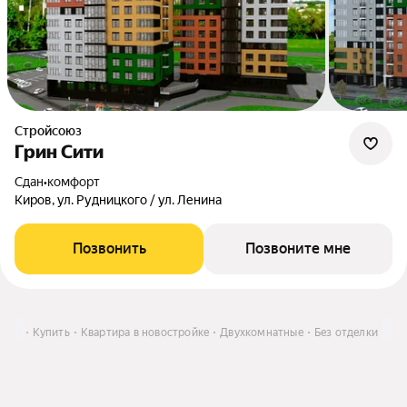
Стройсоюз
Грин Сити
Сдан
•
комфорт
Киров, ул. Рудницкого / ул. Ленина
Позвонить
Позвоните мне
рове
Купить
Квартира в новостройке
Двухкомнатные
Без отделки