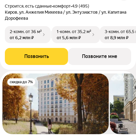
Строится, есть сданные
•
комфорт
•
4.9 (495)
Киров, ул. Анжелия Михеева / ул. Энтузиастов / ул. Капитана
Дорофеева
2-комн.
от 36 м²
1-комн.
от 35,2 м²
3-комн.
от 65,5
от 6,2 млн ₽
от 5,6 млн ₽
от 8,9 млн ₽
Позвонить
Позвоните мне
скидка до 7%