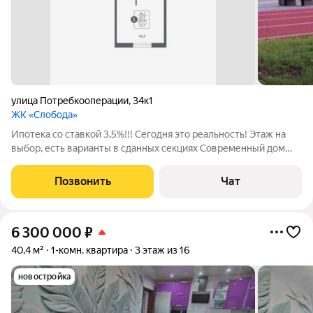
улица Потребкооперации
,
34к1
ЖК «Слобода»
Ипотека со ставкой 3,5%!!! Сегодня это реальность! Этаж на
выбор, есть варианты в сданных секциях Современный дом
безусловно выделяется на фоне новостроек всего города
Красивый дизайн подъезда и скоростные лифты Просторные
Позвонить
Чат
парковки, которыми не может
6 300 000
₽
40,4 м²
1-комн. квартира
3 этаж из 16
новостройка