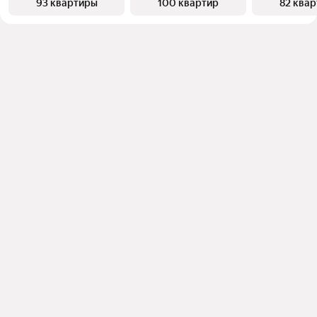
93 квартиры
100 квартир
82 ква