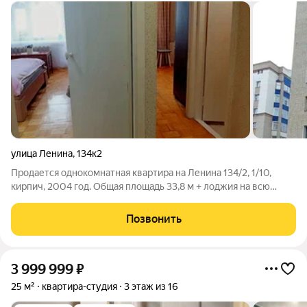
улица Ленина
,
134к2
Продается однокомнатная квартира на Ленина 134/2, 1/10,
кирпич, 2004 год. Общая площадь 33,8 м + лоджия на всю
ширину квартиры. Чистая, аккуратная, на полу стяжка, паркет.
Ремонт требуется косметический. Район с хорошей
Позвонить
инфраструктурой, всё есть, всё
3 999 999
₽
25 м²
квартира-студия
3 этаж из 16