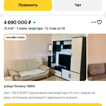
Красивый дизайн подъезда и скоростные лифты Просторные
Позвонить
Чат
парковки, которыми не может
4 690 000
₽
31,4 м²
1-комн. квартира
12 этаж из 18
онлайн показ
улица Ленина
,
188к5
Арт. 136336491 Однокомнатная квартира 31,4 м с видом на
реку потенциал для вашего идеального жилья!
Местоположение: Продаётся уютная однокомнатная квартира