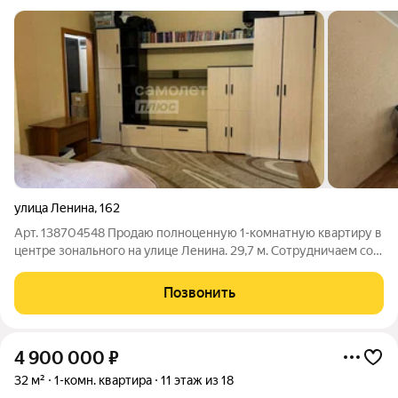
улица Ленина
,
162
Арт. 138704548 Продаю полноценную 1-комнатную квартиру в
центре зонального на улице Ленина. 29,7 м. Сотрудничаем со
всеми банками, возможна ипотека от 11,9%, любая форма
расчёта. Почему я влюблена в эту квартиру? -3 этаж из 5
Позвонить
золотая середина: не
4 900 000
₽
32 м²
1-комн. квартира
11 этаж из 18