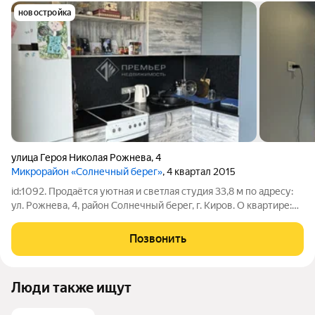
новостройка
улица Героя Николая Рожнева
,
4
Микрорайон «Солнечный берег»
, 4 квартал 2015
id:1092. Продаётся уютная и светлая студия 33,8 м по адресу:
ул. Рожнева, 4, район Солнечный берег, г. Киров. О квартире:
-удобная и уникальная планировка легко зонируется под
спальню и кухонную зону; -просторная лоджия
Позвонить
дополнительное место для
Люди также ищут