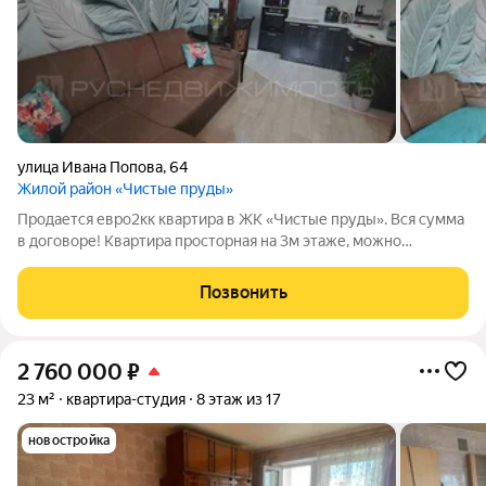
улица Ивана Попова
,
64
Жилой район «Чистые пруды»
Продается евро2кк квартира в ЖК «Чистые пруды». Вся сумма
в договоре! Квартира просторная на 3м этаже, можно
подняться и по лестнице и на лифте. Окна высоко, в квартире
светло, сухо и тепло! Площадь квартиры: Жилая: 17 м2 Кухня:
Позвонить
16,5 м2 готовить
2 760 000
₽
23 м²
квартира-студия
8 этаж из 17
новостройка