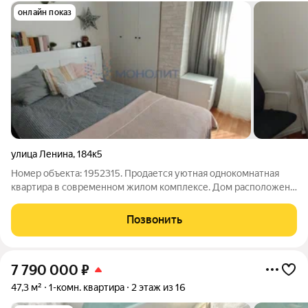
онлайн показ
улица Ленина
,
184к5
Номер объекта: 1952315. Продается уютная однокомнатная
квартира в современном жилом комплексе. Дом расположен
рядом с благоустроенной набережной. До остановки
общественного транспорта - 5 минут пешком, можно уехать в
Позвонить
любой конец города.
7 790 000
₽
47,3 м²
1-комн. квартира
2 этаж из 16