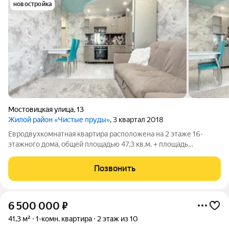
новостройка
Мостовицкая улица
,
13
Жилой район «Чистые пруды»
, 3 квартал 2018
Евродвухкомнатная квартира расположена на 2 этаже 16-
этажного дома, общей площадью 47,3 кв.м. + площадь
застекленного и утепленного балкона 3 кв.м. Состояние
квартиры отличное, выполнен качественный ремонт: на полу
Позвонить
ламинат, по всей квартире натяжные
6 500 000
₽
41,3 м²
1-комн. квартира
2 этаж из 10