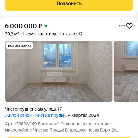
в современном жилом комплексе. Дом расположен рядом с
Позвонить
благоустроенной набережной из окон
6 000 000
₽
39,3 м²
1-комн. квартира
1 этаж из 12
новостройка
Чистопрудненская улица
,
17
Жилой район «Чистые пруды»
, 4 квартал 2024
Арт. 138638049 Внимание! Отличное предложение в
микрорайоне Чистые Пруды! В продаже новая Евро-2х
комнатная квартира в новом сданном доме! Если у Вас есть 1,5