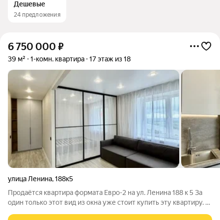
Дешевые
24 предложения
6 750 000
₽
39 м²
1-комн. квартира
17 этаж из 18
улица Ленина
,
188к5
Продаётся квартира формата Евро-2 на ул. Ленина 188 к 5 За
один только этот вид из окна уже стоит купить эту квартиру. 17
этаж, панорамные виды и ощущение простора, которое