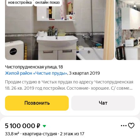
новостройка
онлайн показ
Чистопрудненская улица
,
18
Жилой район «Чистые пруды»
, 3 квартал 2019
Продам студию в Чистых прудах по адресу Чистопрудненская
18. 26 кв. 2019 год постройки. Состояние- хорошее. С/ совмещ
в кафеле. Широкая застеклённая лоджия. Встроенная кухня. 1
взрослый собственник. Развитая инфра-ра. Рядом д.сад, школа,
Позвонить
Чат
остановки,
5 100 000
₽
33,8 м²
квартира-студия
2 этаж из 17