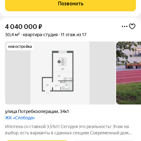
прекрасную возможность для реализации ваших дизайнерских
Позвонить
идей, так как требует
4 040 000
₽
30,4 м²
квартира-студия
11 этаж из 17
новостройка
улица Потребкооперации
,
34к1
ЖК «Слобода»
Ипотека со ставкой 3,5%!!! Сегодня это реальность! Этаж на
выбор, есть варианты в сданных секциях Современный дом
безусловно выделяется на фоне новостроек всего города