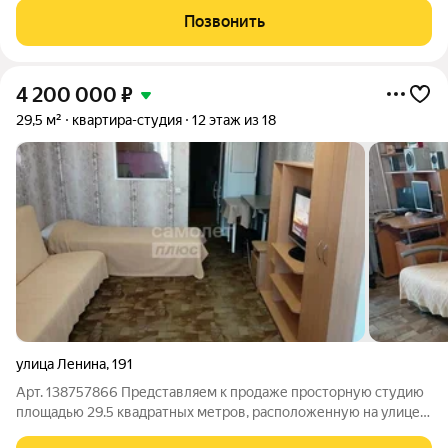
дома, из окон открывается изумительный вид на храм и на
Позвонить
район Чистых прудов. Эта
4 200 000
₽
29,5 м²
квартира-студия
12 этаж из 18
улица Ленина
,
191
Арт. 138757866 Представляем к продаже просторную студию
площадью 29.5 квадратных метров, расположенную на улице
Ленина. Квартира очень светлая и уютная, предоставляющая