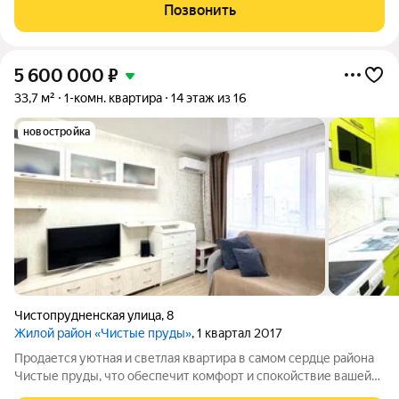
невозможно переоценить. Предлагаем вашему вниманию
Позвонить
просторную квартиру
5 600 000
₽
33,7 м²
1-комн. квартира
14 этаж из 16
новостройка
Чистопрудненская улица
,
8
Жилой район «Чистые пруды»
, 1 квартал 2017
Продается уютная и светлая квартира в самом сердце района
Чистые пруды, что обеспечит комфорт и спокойствие вашей
жизни! Квартира расположена на 14 этаже 16ти этажного