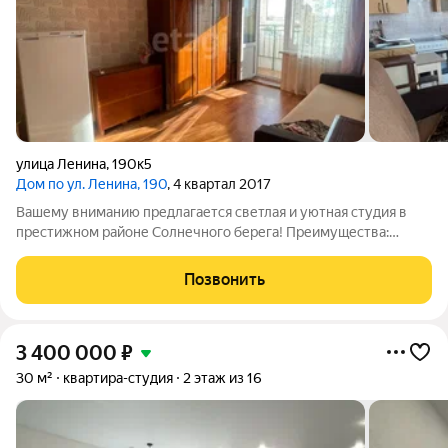
улица Ленина
,
190к5
Дом по ул. Ленина, 190
, 4 квартал 2017
Вашему вниманию предлагается светлая и уютная студия в
престижном районе Солнечного берега! Преимущества:
Просторная и функциональная планировка: отдельная кухня,
просторная комната, удобная прихожая и ванная комната.
Позвонить
Залив солнечного света: большие
3 400 000
₽
30 м²
квартира-студия
2 этаж из 16