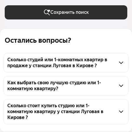
Сохранить поиск
Остались вопросы?
Сколько студий или 1-комнатных квартир в
продаже у станции Луговая в Кирове ?
На Яндекс Недвижимости в продаже у станции 
Луговая в Кирове 37 студий или 1-комнатных 
Как выбрать свою лучшую студию или 1-
комнатную квартиру?
квартир, из них 2 объявления от собственников, 35 
объявлений от агентств
Чтобы купить студию или 1-комнатную квартиру 
эконом класса у станции Луговая, воспользуйтесь 
Сколько стоит купить студию или 1-
комнатную квартиру у станции Луговая в
тепловой картой для оценки инфраструктуры и 
Кирове ?
транспортной доступности в выбранном районе у 
станции Луговая в Кирове
Цена за квадратный метр
80 128 — 203 352 ₽