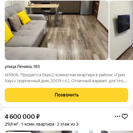
улица Ленина
,
183
id:1806. Продается Евро2-комнатная квартира в районе «Грин
Хаус» (кирпичный дом, 2009 г.п.). Отличный вариант для тех,
кто ищет готовое жилье без лишних хлопот. Внутри сделан
качественный ремонт, позволяющий заехать прямо сейчас
Позвонить
дополнительные
4 600 000
₽
29,8 м²
1-комн. квартира
2 этаж из 3