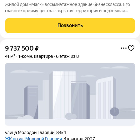
Жилой дом «Маяк» восьмиэтажное здание бизнескласса. Его
главные преимущества закрытая территория и подземная
парковка. Дом рассчитан на небольшое число жильцов: всего
38квартир. Компактность комплекса помогает создать
Позвонить
дружелюбную атмосферу среди
9 737 500
₽
41 м²
1-комн. квартира
6 этаж из 8
улица Молодой Гвардии
,
84к4
ЖК по ул. Молодой Гвардии
, 4 квартал 2027