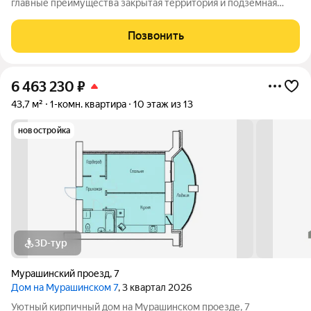
главные преимущества закрытая территория и подземная
парковка. Дом рассчитан на небольшое число жильцов: всего
38квартир. Такой формат помогает создать дружелюбную
Позвонить
атмосферу и упрощает решение
6 463 230
₽
43,7 м²
1-комн. квартира
10 этаж из 13
новостройка
3D-тур
Мурашинский проезд
,
7
Дом на Мурашинском 7
, 3 квартал 2026
Уютный кирпичный дом на Мурашинском проезде, 7