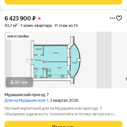
дружелюбную атмосферу и
6 423 900
₽
43,7 м²
1-комн. квартира
11 этаж из 13
новостройка
3D-тур
Мурашинский проезд
,
7
Дом на Мурашинском 7
, 3 квартал 2026
Уютный кирпичный дом на Мурашинском проезде, 7
объединил надежность технологий и эстетику авторского
дизайна. Сдача дома запланирована на 2 квартал 2026 года!
Этот проект создан для тех, кто ценит фундаментальное