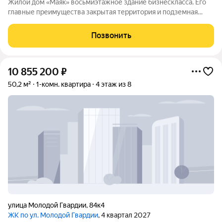
Жилой дом «Маяк» восьмиэтажное здание бизнескласса. Его
главные преимущества закрытая территория и подземная
парковка. Дом малоэтажный и малоквартирный: всего
8этажей и 38квартир. Небольшое количество жильцов
Позвонить
помогает создать дружелюбную атмосферу
10 855 200
₽
50,2 м²
1-комн. квартира
4 этаж из 8
улица Молодой Гвардии
,
84к4
ЖК по ул. Молодой Гвардии
, 4 квартал 2027