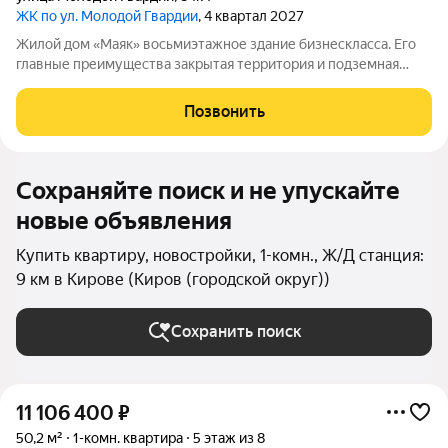
ЖК по ул. Молодой Гвардии
, 4 квартал 2027
Жилой дом «Маяк» восьмиэтажное здание бизнескласса. Его
главные преимущества закрытая территория и подземная
парковка. Дом малоэтажный и малоквартирный: всего
8этажей и 38квартир. Небольшое количество жильцов
Позвонить
помогает создать дружелюбную атмосферу
Сохраняйте поиск и не упускайте
новые объявления
Купить квартиру, новостройки, 1-комн., Ж/Д станция:
9 км в Кирове (Киров (городской округ))
Сохранить поиск
11 106 400
₽
50,2 м²
1-комн. квартира
5 этаж из 8