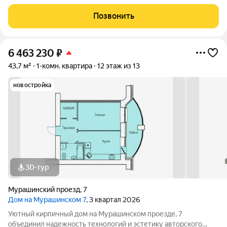
парковка. Дом рассчитан на небольшое число жильцов: всего
38квартир. Компактность комплекса помогает создать
Позвонить
дружелюбную атмосферу и
6 463 230
₽
43,7 м²
1-комн. квартира
12 этаж из 13
новостройка
3D-тур
Мурашинский проезд
,
7
Дом на Мурашинском 7
, 3 квартал 2026
Уютный кирпичный дом на Мурашинском проезде, 7
объединил надежность технологий и эстетику авторского