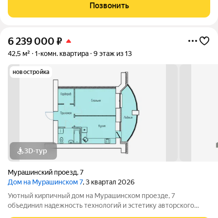
квартир. Небольшая численность жильцов помогает создать
Позвонить
дружелюбную атмосферу и
6 239 000
₽
42,5 м²
1-комн. квартира
9 этаж из 13
новостройка
3D-тур
Мурашинский проезд
,
7
Дом на Мурашинском 7
, 3 квартал 2026
Уютный кирпичный дом на Мурашинском проезде, 7
объединил надежность технологий и эстетику авторского
дизайна. Дом сдан в июне 2026 года. Этот проект создан для