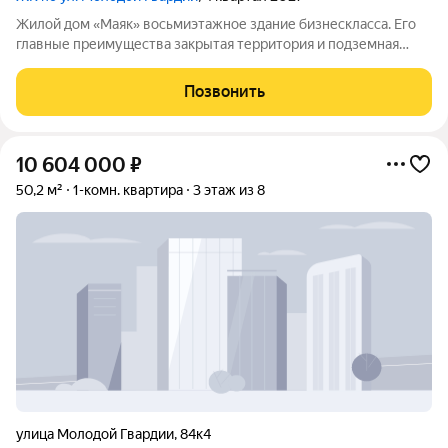
Жилой дом «Маяк» восьмиэтажное здание бизнескласса. Его
главные преимущества закрытая территория и подземная
парковка. Дом малоэтажный и малоквартирный: всего 38
квартир. Небольшое количество жильцов помогает создать
Позвонить
дружелюбную атмосферу и
10 604 000
₽
50,2 м²
1-комн. квартира
3 этаж из 8
улица Молодой Гвардии
,
84к4