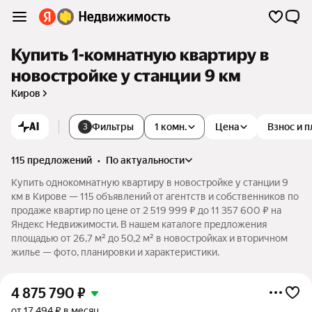
Купить 1-комнатную квартиру в
новостройке у станции 9 км
Киров
AI
Фильтры
1 комн.
Цена
Взнос и 
3
115 предложений
•
по актуальности
Купить однокомнатную квартиру в новостройке у станции 9
км в Кирове — 115 объявлений от агентств и собственников по
продаже квартир по цене от 2 519 999 ₽ до 11 357 600 ₽ на
Яндекс Недвижимости. В нашем каталоге предложения
площадью от 26,7 м² до 50,2 м² в новостройках и вторичном
жилье — фото, планировки и характеристики.
4 875 790
₽
от 17 494 ₽ в месяц