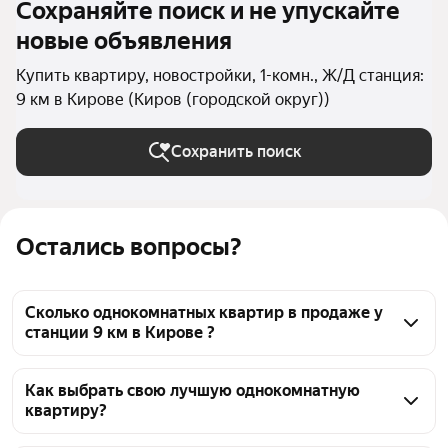
Сохраняйте поиск и не упускайте
новые объявления
Купить квартиру, новостройки, 1-комн., Ж/Д станция:
9 км в Кирове (Киров (городской округ))
Сохранить поиск
Остались вопросы?
Сколько однокомнатных квартир в продаже у
станции 9 км в Кирове ?
На Яндекс Недвижимости в продаже у станции 9 
км в Кирове 115 однокомнатных квартир, из них 1 
Как выбрать свою лучшую однокомнатную
квартиру?
объявление от агентств, 114 объявлений от 
застройщиков
Чтобы купить 1-комнатную квартиру в новостройке 