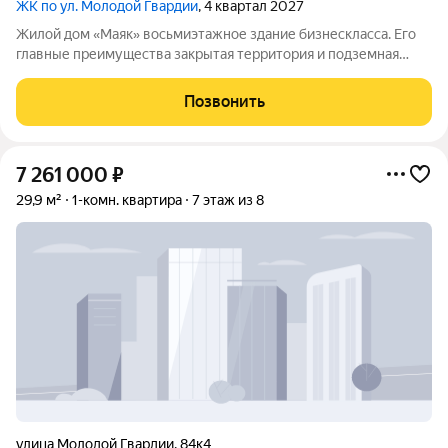
ЖК по ул. Молодой Гвардии
, 4 квартал 2027
Жилой дом «Маяк» восьмиэтажное здание бизнескласса. Его
главные преимущества закрытая территория и подземная
парковка. Дом относится к малоквартирным: всего в нём
38квартир. Небольшая численность жильцов помогает создать
Позвонить
дружелюбную атмосферу и
7 261 000
₽
29,9 м²
1-комн. квартира
7 этаж из 8
улица Молодой Гвардии
,
84к4