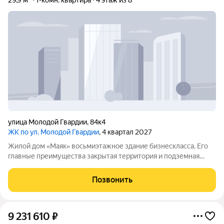
29,9 м²
1-комн. квартира
4 этаж из 8
улица Молодой Гвардии
,
84к4
ЖК по ул. Молодой Гвардии
, 4 квартал 2027
Жилой дом «Маяк» восьмиэтажное здание бизнескласса. Его
главные преимущества закрытая территория и подземная
парковка. Дом рассчитан на небольшое число жильцов: всего
38квартир. Такая компактность помогает создать
Позвонить
дружелюбную атмосферу среди
9 231 610
₽