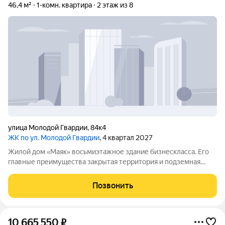
46,4 м²
1-комн. квартира
2 этаж из 8
улица Молодой Гвардии
,
84к4
ЖК по ул. Молодой Гвардии
, 4 квартал 2027
Жилой дом «Маяк» восьмиэтажное здание бизнескласса. Его
главные преимущества закрытая территория и подземная
парковка. Дом рассчитан на небольшое число жильцов: всего
38 квартир. Компактность комплекса помогает создать
Позвонить
дружелюбную атмосферу и
10 665 550
₽