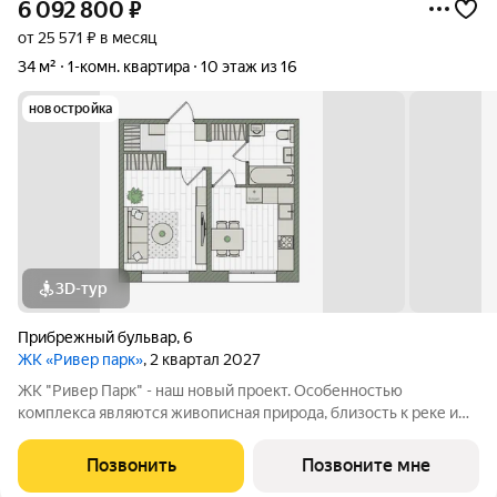
6 092 800
₽
от 25 571 ₽ в месяц
34 м²
1-комн. квартира
10 этаж из 16
новостройка
3D-тур
Прибрежный бульвар
,
6
ЖК «Ривер парк»
, 2 квартал 2027
ЖК "Ривер Парк" - наш новый проект. Особенностью
комплекса являются живописная природа, близость к реке и
озерам, а также шикарные закаты с верхних этажей домов. В
Ривер Парке есть все для интересного и комфортного
Позвонить
Позвоните мне
проживания: закрытый двор без