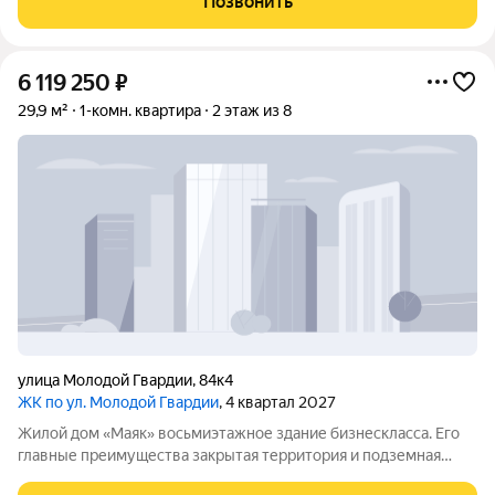
Позвонить
качество строительства, уединение и
6 119 250
₽
29,9 м²
1-комн. квартира
2 этаж из 8
улица Молодой Гвардии
,
84к4
ЖК по ул. Молодой Гвардии
, 4 квартал 2027
Жилой дом «Маяк» восьмиэтажное здание бизнескласса. Его
главные преимущества закрытая территория и подземная
парковка. Дом относится к малоквартирным: всего в нём 38