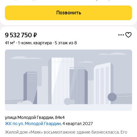
дизайна. Дом сдан в июне 2026 года. Этот проект создан для
тех, кто ценит фундаментальное качество строительства,
Позвонить
уединение и тишину. Дом
9 532 750
₽
41 м²
1-комн. квартира
5 этаж из 8
улица Молодой Гвардии
,
84к4
ЖК по ул. Молодой Гвардии
, 4 квартал 2027
Жилой дом «Маяк» восьмиэтажное здание бизнескласса. Его