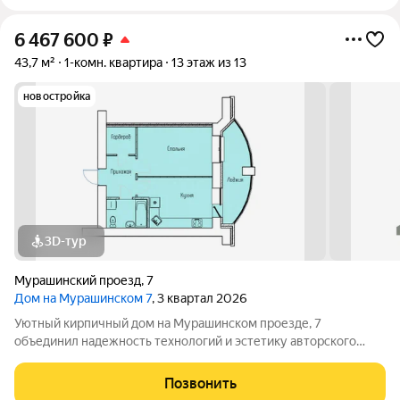
6 467 600
₽
43,7 м²
1-комн. квартира
13 этаж из 13
новостройка
3D-тур
Мурашинский проезд
,
7
Дом на Мурашинском 7
, 3 квартал 2026
Уютный кирпичный дом на Мурашинском проезде, 7
объединил надежность технологий и эстетику авторского
дизайна. Дом сдан в июне 2026 года. Этот проект создан для
тех, кто ценит фундаментальное качество строительства,
Позвонить
уединение и тишину. Дом