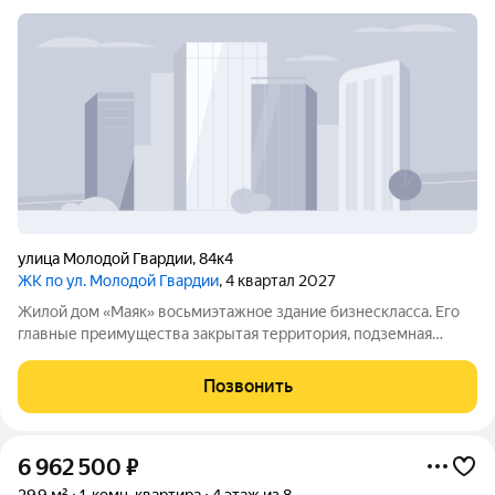
улица Молодой Гвардии
,
84к4
ЖК по ул. Молодой Гвардии
, 4 квартал 2027
Жилой дом «Маяк» восьмиэтажное здание бизнескласса. Его
главные преимущества закрытая территория, подземная
парковка и небольшая численность квартир: всего 38единиц.
Благодаря компактности дома проще наладить
Позвонить
добрососедские отношения и совместно
6 962 500
₽