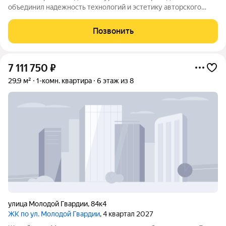
объединил надежность технологий и эстетику авторского
дизайна. Дом сдан в июне 2026 года. Этот проект создан для
тех, кто ценит фундаментальное качество строительства,
Позвонить
уединение и тишину. Дом
7 111 750
₽
29,9 м²
1-комн. квартира
6 этаж из 8
улица Молодой Гвардии
,
84к4
ЖК по ул. Молодой Гвардии
, 4 квартал 2027