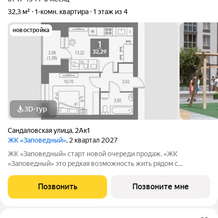
32,3 м²
1-комн. квартира
1 этаж из 4
новостройка
3D-тур
Сандаловская улица
,
2Ак1
ЖК «Заповедный»
, 2 квартал 2027
ЖК «Заповедный» старт новой очереди продаж. «ЖК
«Заповедный» это редкая возможность жить рядом с
природой, оставаясь в 10 минутах от центра Кирова. Здесь
заповедная зона начинается в окружении домов, заменяя гул
Позвонить
Позвоните мне
магистралей пением птиц и ароматом