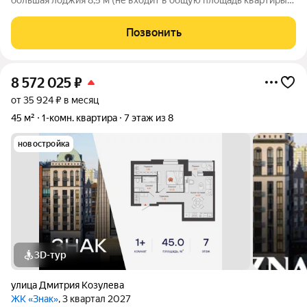
большая лоджия 8,5 м (не входит в общую площадь квартиры)
ВОЗМОЖНО ПРИОБРЕТЕНИЕ КВАРТИРЫ ПО СТАВКЕ ОТ
11,9% Уютная квартира с готовым ремонтом заезжай и живи!
Позвонить
Отличный вариант для собственного
8 572 025
₽
от 35 924 ₽ в месяц
45 м²
1-комн. квартира
7 этаж из 8
новостройка
3D-тур
улица Дмитрия Козулева
ЖК «Знак»
, 3 квартал 2027