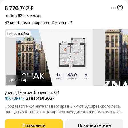
8 776 742
₽
от 36 782 ₽ в месяц
43 м²
1-комн. квартира
6 этаж из 7
новостройка
3D-тур
улица Дмитрия Козулева
,
8к1
ЖК «Знак»
, 2 квартал 2027
Продается 1-комнатная квартира в 3 км от Зубаревского леса,
площадью 43.00 кв. м. Квартира находится в жилом комплексе
комфорт-класса ЗНАК от девелопера "Железно". В жилом
комплексе воплощена концепция «15-минутного города». Все
Позвонить
Позвоните мне