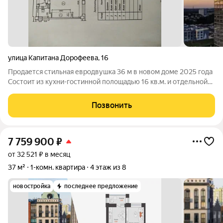
улица Капитана Дорофеева
,
16
Продается стильная евродвушка 36 м в новом доме 2025 года
Cостоит из кухни-гостинной полощадью 16 кв.м. и отдельной
комнаты площадью 12 кв.м. Идеальный вариант для тех, кто
ценит комфорт, безопасность и современный уровень жизни.
Позвонить
Квартира полностью
7 759 900
₽
от 32 521 ₽ в месяц
37 м²
1-комн. квартира
4 этаж из 8
новостройка
последнее предложение