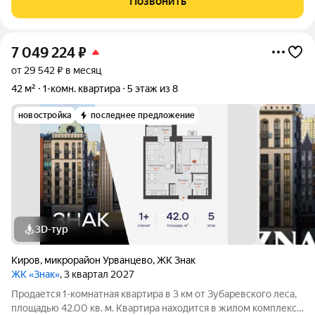
Позвонить
ставкой на недостающую сумму 11,9%!
7 049 224
₽
от 29 542 ₽ в месяц
42 м²
1-комн. квартира
5 этаж из 8
новостройка
последнее предложение
3D-тур
Киров
,
микрорайон Урванцево
,
ЖК Знак
ЖК «Знак»
, 3 квартал 2027
Продается 1-комнатная квартира в 3 км от Зубаревского леса,
площадью 42.00 кв. м. Квартира находится в жилом комплексе