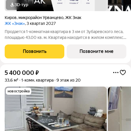
3D-тур
Киров
,
микрорайон Урванцево
,
ЖК Знак
ЖК «Знак»
, 3 квартал 2027
Продается 1-комнатная квартира в 3 км от Зубаревского леса,
площадью 43.00 кв. м. Квартира находится в жилом комплексе
комфорт-класса ЗНАК от девелопера "Железно". В жилом
комплексе воплощена концепция «15-минутного города». Все
Позвонить
Позвоните мне
необходимые объекты:
5 400 000
₽
33,6 м²
1-комн. квартира
9 этаж из 20
новостройка