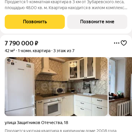
Продается 1-комнатная квартира в 3 км от Зубаревского леса,
площадью 48.00 кв. м. Квартира находится в жилом комплексе
комфорт-класса ЗНАК от девелопера "Железно". В жилом
комплексе воплощена концепция «15-минутного города». Все
Позвонить
Позвоните мне
необходимые объекты:
7 790 000
₽
42 м²
1-комн. квартира
3 этаж из 7
улица Защитников Отечества
,
18
Продается уютная квартира в кирпичном доме 2008 года