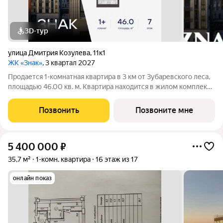
3D-тур
улица Дмитрия Козулева
,
11к1
ЖК «Знак»
, 3 квартал 2027
Продается 1-комнатная квартира в 3 км от Зубаревского леса,
площадью 46.00 кв. м. Квартира находится в жилом комплексе
комфорт-класса ЗНАК от девелопера "Железно". В жилом
комплексе воплощена концепция «15-минутного города». Все
Позвонить
Позвоните мне
необходимые объекты:
5 400 000
₽
35,7 м²
1-комн. квартира
16 этаж из 17
онлайн показ