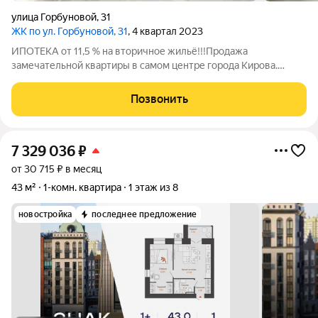
улица Горбуновой
,
31
ЖК по ул. Горбуновой, 31
, 4 квартал 2023
ИПОТЕКА от 11,5 % на вторичное жильё!!!Продажа
замечательной квартиры в самом центре города Кирова.
Просторная лоджия, скоростные лифты, подземный паркинг
(есть места в продаже и аренде). Черновая отделка позволяет
Позвонить
воплотить в жизнь самые смелые
7 329 036
₽
от 30 715 ₽ в месяц
43 м²
1-комн. квартира
1 этаж из 8
новостройка
последнее предложение