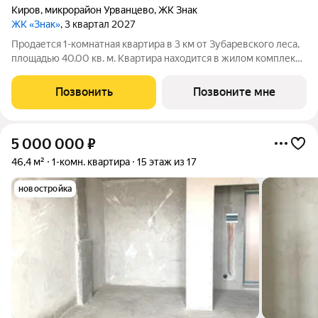
Киров
,
микрорайон Урванцево
,
ЖК Знак
ЖК «Знак»
, 3 квартал 2027
Продается 1-комнатная квартира в 3 км от Зубаревского леса,
площадью 40.00 кв. м. Квартира находится в жилом комплексе
комфорт-класса ЗНАК от девелопера "Железно". В жилом
комплексе воплощена концепция «15-минутного города». Все
Позвонить
Позвоните мне
необходимые объекты:
5 000 000
₽
46,4 м²
1-комн. квартира
15 этаж из 17
новостройка