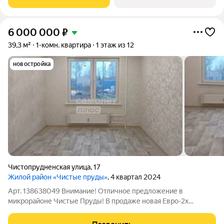
необходимые объекты:
6 000 000
₽
39,3 м²
1-комн. квартира
1 этаж из 12
новостройка
Чистопрудненская улица
,
17
Жилой район «Чистые пруды»
, 4 квартал 2024
Арт. 138638049 Внимание! Отличное предложение в
микрорайоне Чистые Пруды! В продаже новая Евро-2х
комнатная квартира в новом сданном доме! Если у Вас есть 1,5
млн рулей, Вы можете купить эту квартиру в ипотеку со