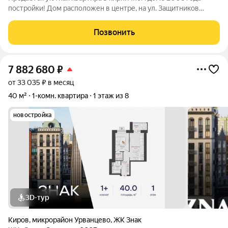
постройки! Дом расположен в центре, на ул. Защитников
Отечества, 18 . Рядом расположены парки, набережная,
музеи,школы, лицей Линтех и садики). В доме 7 этажей, лифт,
Позвонить
закрытый двор, парковка.
7 882 680
₽
от 33 035 ₽ в месяц
40 м²
1-комн. квартира
1 этаж из 8
новостройка
3D-тур
Киров
,
микрорайон Урванцево
,
ЖК Знак