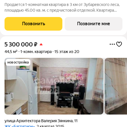
Продается 1-комнатная квартира в 3 км от Зубаревского леса,
площадью 45.00 кв. м. с предчистовой отделкой. Квартира
находится в жилом комплексе комфорт-класса ЗНАК от
девелопера "Железно". В жилом комплексе воплощена
Позвонить
Позвоните мне
концепция «15-минутного города».
5 300 000
₽
44,5 м²
1-комн. квартира
15 этаж из 20
новостройка
улица Архитектора Валерия Зянкина
,
11
ЖК «Багратион»
, 2 квартал 2015