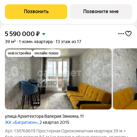
комфорт-класса ЗНАК от девелопера "Железно". В жилом
комплексе воплощена концепция «15-минутного города». Все
Позвонить
Позвоните мне
необходимые объекты:
5 590 000
₽
39 м²
1-комн. квартира
13 этаж из 17
новостройка
онлайн показ
улица Архитектора Валерия Зянкина
,
11
ЖК «Багратион»
, 2 квартал 2015
Арт. 138768619 Просторная Однокомнатная квартира 39 м +