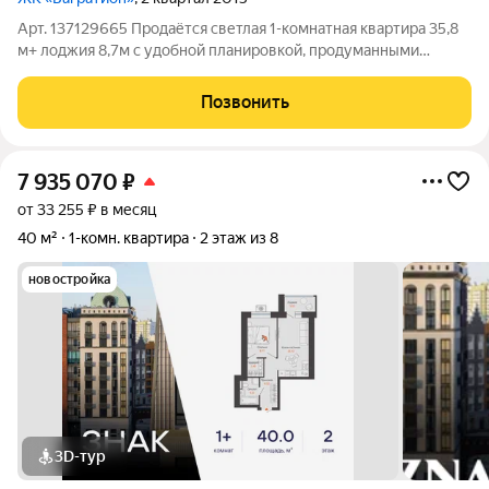
Арт. 137129665 Продаётся светлая 1-комнатная квартира 35,8
м+ лоджия 8,7м с удобной планировкой, продуманными
зонами и качественной отделкой. Это не просто метры, а
место, где вам будет комфортно: Кухня 10 м просторная и
Позвонить
уютная. Отдельная спальня
7 935 070
₽
от 33 255 ₽ в месяц
40 м²
1-комн. квартира
2 этаж из 8
новостройка
3D-тур