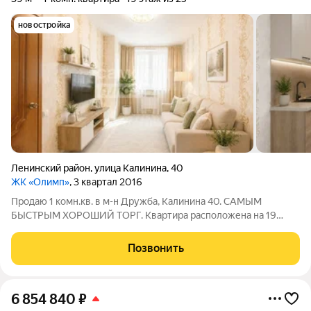
новостройка
Ленинский район
,
улица Калинина
,
40
ЖК «Олимп»
, 3 квартал 2016
Продаю 1 комн.кв. в м-н Дружба, Калинина 40. САМЫМ
БЫСТРЫМ ХОРОШИЙ ТОРГ. Квартира расположена на 19
этаже 25 этажного монолитного дома, общей площадью 36
кв.м., + площадь застекленной лоджии 6 кв.м.; Состояние
Позвонить
квартиры отличное. Ранее в квартире был
6 854 840
₽