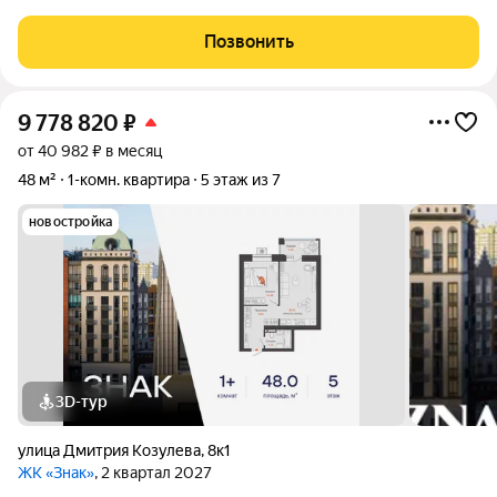
техника можно сразу заехать и жить. Светлая квартира на
солнечной стороне. Дом оснащён видеонаблюдением. В
Позвонить
шаговой доступности магазины, остановки
9 778 820
₽
от 40 982 ₽ в месяц
48 м²
1-комн. квартира
5 этаж из 7
новостройка
3D-тур
улица Дмитрия Козулева
,
8к1
ЖК «Знак»
, 2 квартал 2027