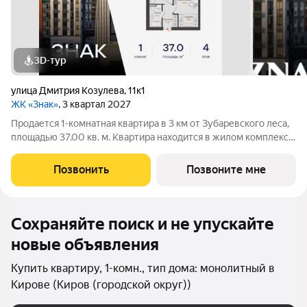
3D-тур
улица Дмитрия Козулева
,
11к1
ЖК «Знак»
, 3 квартал 2027
Продается 1-комнатная квартира в 3 км от Зубаревского леса,
площадью 37.00 кв. м. Квартира находится в жилом комплексе
комфорт-класса ЗНАК от девелопера "Железно". В жилом
комплексе воплощена концепция «15-минутного города». Все
Позвонить
Позвоните мне
необходимые объекты:
Сохраняйте поиск и не упускайте
новые объявления
Купить квартиру, 1-комн., тип дома: монолитный в
Кирове (Киров (городской округ))