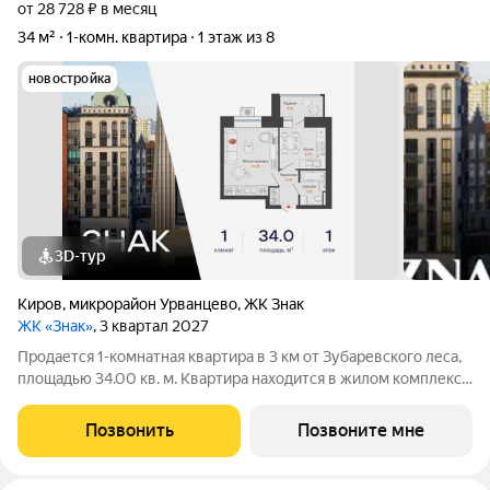
от 28 728 ₽ в месяц
34 м²
1-комн. квартира
1 этаж из 8
новостройка
3D-тур
Киров
,
микрорайон Урванцево
,
ЖК Знак
ЖК «Знак»
, 3 квартал 2027
Продается 1-комнатная квартира в 3 км от Зубаревского леса,
площадью 34.00 кв. м. Квартира находится в жилом комплексе
комфорт-класса ЗНАК от девелопера "Железно". В жилом
комплексе воплощена концепция «15-минутного города». Все
Позвонить
Позвоните мне
необходимые объекты: