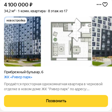
4 100 000
₽
34,2 м²
1-комн. квартира
8 этаж из 17
новостройка
Прибрежный бульвар
,
6
ЖК «Ривер парк»
Продаётся просторная однокомнатная квартира в черновой
отделке в новом доме ЖК "Ривер парк" по адресу:
Прибрежный бульвар, д.6 (р-н Коминтерн) по цене ниже чем у
застройщика почти на 500 тыс. руб! ХАРАКТЕРИСТИКИ
Позвонить
КВАРТИРЫ: 8 этаж, не угловая, общая