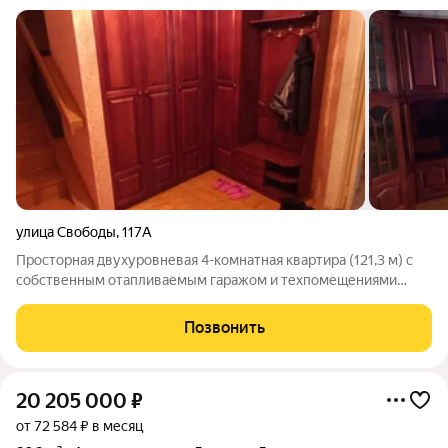
улица Свободы
,
117А
Просторная двухуровневая 4-комнатная квартира (121,3 м) с
собственным отапливаемым гаражом и техпомещениями
(+34,3 м) в историческом центре Кирова. Преимущества
локации и дома: Всё рядом: Административные учреждения,
Позвонить
вузы, банки, больницы, магазины,
20 205 000
₽
от 72 584 ₽ в месяц