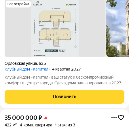
новостройка
Орловская улица
,
62Б
Клубный дом «Капитал»
, 4 квартал 2027
Клубный дом «Капитал» ваш статус и бескомпромиссный
комфорт в центре города. Сдача дома запланирована на 2027
год! «Капитал» это не просто жилой дом, это символ
безупречного вкуса. Двенадцатиэтажное монолитно-
Позвонить
кирпичное здание объединяет традиции
35 000 000
₽
422 м²
4-комн. квартира
1 этаж из 3