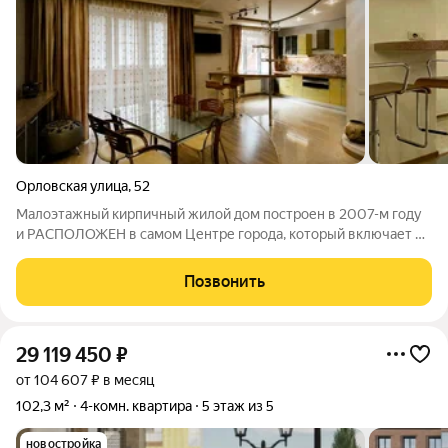
Орловская улица
,
52
Малоэтажный кирпичный жилой дом построен в 2007-м году
и РАСПОЛОЖЕН в самом Центре города, который включает в
себя развитую социально-культурную инфраструктуру: -
Детские сады № 90, № 18, № 192, № 31, № 172, № 160, -
Позвонить
Среднюю общеобразовательную школу
29 119 450
₽
от 104 607 ₽ в месяц
102,3 м²
4-комн. квартира
5 этаж из 5
новостройка