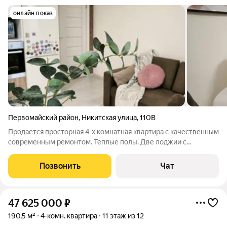
онлайн показ
Первомайский район
,
Никитская улица
,
110В
Продается просторная 4-х комнатная квартира с качественным
современным ремонтом. Теплые полы. Две лоджии с
великолепным видом. Все комнаты изолированы, что
обеспечивает комфорт. Из окон открывается вид на тихий
Позвонить
Чат
двор и овраг. В квартире есть
47 625 000
₽
190,5 м²
4-комн. квартира
11 этаж из 12