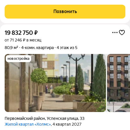
Ипотеку по 11,9 % Идеальное сочетание. Городской комфорт
Первомайского района и загородная эстетика за вашим окном.
Позвонить
Просторная
19 832 750
₽
от 71 246 ₽ в месяц
80,9 м²
4-комн. квартира
4 этаж из 5
новостройка
Первомайский район
,
Успенская улица
,
33
Жилой квартал «Холмс»
, 4 квартал 2027