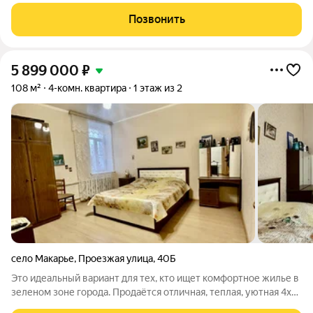
Позвонить
5 899 000
₽
108 м²
4-комн. квартира
1 этаж из 2
село Макарье
,
Проезжая улица
,
40Б
Это идеальный вариант для тех, кто ищет комфортное жилье в
зеленом зоне города. Продаётся отличная, теплая, уютная 4х
комнатная квартира в с. Макарье, по адресу улица Проезжая