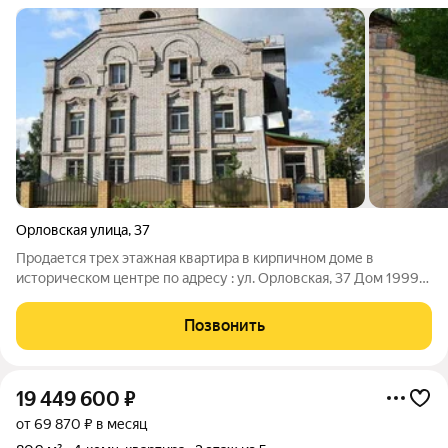
Орловская улица
,
37
Продается трех этажная квартира в кирпичном доме в
историческом центре по адресу : ул. Opлoвcкая, 37 Дом 1999
года постройки. Общaя площадь oбъeктa - 422 кв.м, земельный
учacток - 1157 кв.м, oгoрoжeн киpпичным зaбоpом. В дoмe - 2
Позвонить
этажa + манcapдa -
19 449 600
₽
от 69 870 ₽ в месяц