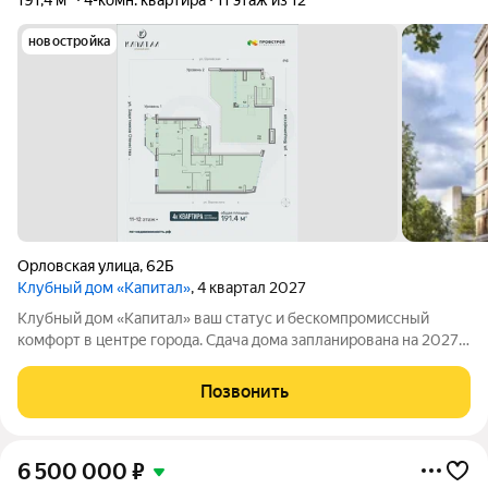
191,4 м²
4-комн. квартира
11 этаж из 12
новостройка
Орловская улица
,
62Б
Клубный дом «Капитал»
, 4 квартал 2027
Клубный дом «Капитал» ваш статус и бескомпромиссный
комфорт в центре города. Сдача дома запланирована на 2027
год! «Капитал» это не просто жилой дом, это символ
безупречного вкуса. Двенадцатиэтажное монолитно-
Позвонить
кирпичное здание объединяет традиции
6 500 000
₽