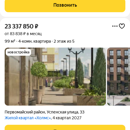
40Б, расположенная на 1 этаже кирпичного дома. Дом 1982
Позвонить
года постройки.
23 337 850
₽
от 83 838 ₽ в месяц
99 м²
4-комн. квартира
2 этаж из 5
новостройка
Первомайский район
,
Успенская улица
,
33
Жилой квартал «Холмс»
, 4 квартал 2027