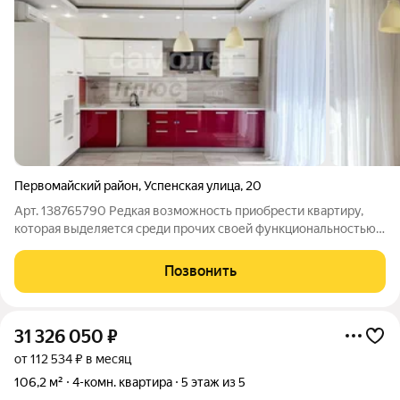
Первомайский район
,
Успенская улица
,
20
Арт. 138765790 Редкая возможность приобрести квартиру,
которая выделяется среди прочих своей функциональностью,
где каждому метру отведена чёткая и значимая роль!
Исторический центр города, район Филармонии- идеальный
Позвонить
выбор для тех, кто ценит
31 326 050
₽
от 112 534 ₽ в месяц
106,2 м²
4-комн. квартира
5 этаж из 5