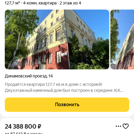
127,7 м²
4-комн. квартира
2 этаж из 4
Динамовский проезд
,
14
Продаётся квартира 127,7 кв.м в доме с историей!
Двухэтажный каменный дом был построен в середине XIX
века по проекту архитектора Гаврилы Пяткина. До революции
здесь жили семьи церковнослужителей Троицкого
Позвонить
Кафедрального собора. В 1969 г. здание
24 388 800
₽