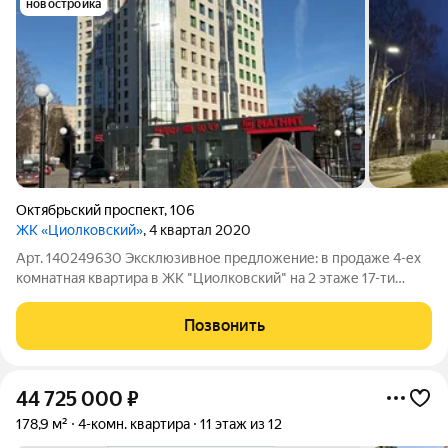
новостройка
Октябрьский проспект
,
106
ЖК «Циолковский»
, 4 квартал 2020
Арт. 140249630 Эксклюзивное предложение: в продаже 4-ех
комнатная квартира в ЖК "Циолковский" на 2 этаже 17-ти
этажного жилого дома с панорамным остеклением и закрытой
территорией по адресу: г. Киров, Октябрьский проспект, д.106 .
Позвонить
О жилом комплексе:
44 725 000
₽
178,9 м²
4-комн. квартира
11 этаж из 12