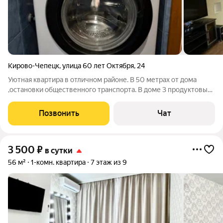
Кирово-Чепецк
,
улица 60 лет Октября
,
24
Уютная квартира в отличном районе. В 50 метрах от дома
,остановки общественного транспорта. В доме 3 продуктовых
магазина и в шаговой доступности большой Магнит и
столовая. Так же рядом ,автосервис,платная крытая стоянка.
Позвонить
Чат
Квартира оборудован всем
3 500
₽
в сутки
56 м²
1-комн. квартира
7 этаж из 9