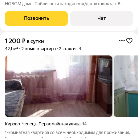
НОВОМ доме. Поблизости находятся ж/д и автовокзал. В
шаговой доступности Море парк и Аква парк, магазин Магнит.
В квартире новая мебель и бытовая техника. Есть все
Позвонить
Чат
необходимое для комфортного
1 200
₽
в сутки
42,1 м²
2-комн. квартира
2 этаж из 4
Кирово-Чепецк
,
Первомайская улица
,
14
1-комнатная квартира со всем необходимым для проживания.