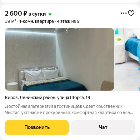
2 600
₽
в сутки
39 м²
1-комн. квартира
4 этаж из 9
Киров
,
Ленинский район
,
улица Щорса
,
19
Достойная альтернатива гостиницам! Сдает собственник .
Чистая, уютная,не прокуренная, комфортная квартира со всем
необходимым для проживания. В квартире сделан
современный,качественный ремонт, Двухспальная
Позвонить
Чат
кровать,диван, полностью оборудованная