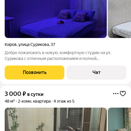
Киров
,
улица Сурикова
,
37
Добро пожаловать в новую, комфортную студию на ул.
Сурикова с отличным расположением и полной
комплектацией квартиры. В течение 1O минут у Вас будет
возможность самостоятельно заселиться (в любое время
Позвонить
Чат
суток) без ожидания на холоде , встречи с
3 000
₽
в сутки
48 м²
2-комн. квартира
4 этаж из 5