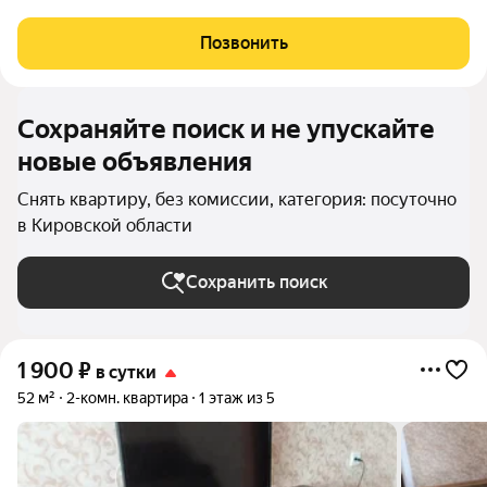
Холодильник,свч,телевизор,wi-fi,стиральная машинка,посуда.
Всегда чистое постельное бельё, полотенца. Рядом
Позвонить
расположены 2 торговых центра,м-н Магнит, Пятёрочка,
Сохраняйте поиск и не упускайте
новые объявления
Снять квартиру, без комиссии, категория: посуточно
в Кировской области
Сохранить поиск
1 900
₽
в сутки
52 м²
2-комн. квартира
1 этаж из 5