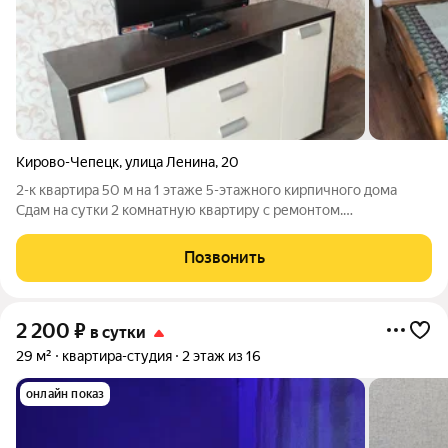
Кирово-Чепецк
,
улица Ленина
,
20
2-к квартира 50 м на 1 этаже 5-этажного кирпичного дома
Сдам на сутки 2 комнатную квартиру с ремонтом.
Месторасположение: 7 микрорайон, 1 минута пешком от
остановки з-д "ВЭЛКОНТ," АКТВ, ДК Янтарь, магазины Магнит,
Позвонить
Пятерочка, Бристоль. Гостиная: 2
2 200
₽
в сутки
29 м²
квартира-студия
2 этаж из 16
онлайн показ