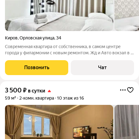
Киров
,
Орловская улица
,
34
Современная квартира от собственника, в самом центре
города у филармонии с новым ремонтом. Жд и Авто вокзал в 5
мин. Квартира большая.с раздельными зонами отдыха.
Большая кухня-гостиная с двухспальным диваном,
Позвонить
Чат
разделенная на зону отдыха с телевизором
3 500
₽
в сутки
59 м²
2-комн. квартира
10 этаж из 16