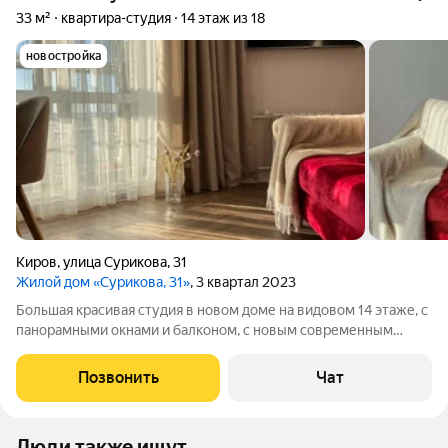
33 м²
квартира-студия
14 этаж из 18
новостройка
Киров
,
улица Сурикова
,
31
Жилой дом «Сурикова, 31»
, 3 квартал 2023
Большая красивая студия в новом доме на видовом 14 этаже, с
панорамными окнами и балконом, c новым современным
ремонтом на второй линии, с окнами во двор. В квартире всё
новоеРядом ж/д вокзал, авто вокзал, остановки, продуктовые
Позвонить
Чат
магазины, в 15 мин.
Люди также ищут