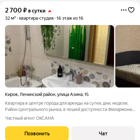
2 700
₽
в сутки
32 м²
квартира-студия
16 этаж из 16
Киров
,
Ленинский район
,
улица Азина
,
15
Квартира в центре города для аренды на сутки, дни, недели.
Район Центрального рынка, в пешей доступности Филармония,
учебные корпусы ВятГУ, МФЮА, МГЮА и других учебных
Частный агент ОКСАНА
заведений. Торговые центры, магазины, остановки
общественного транспорта.
Позвонить
Чат