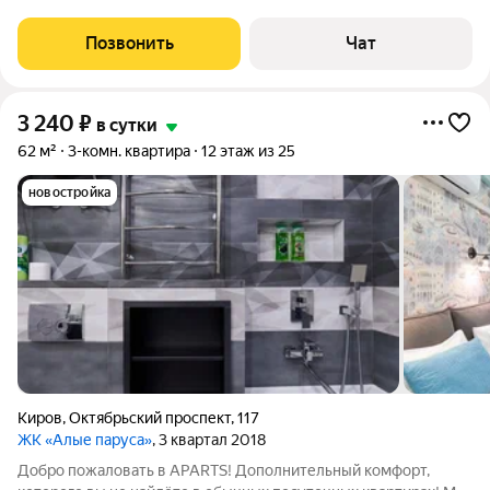
телевизор, утюг, холодильник, микроволновая печь, плитка
индукционная и чайник) Вся необходимая посуда!
Позвонить
Чат
Двуспальный диван с чистым
3 240
₽
в сутки
62 м²
3-комн. квартира
12 этаж из 25
новостройка
Киров
,
Октябрьский проспект
,
117
ЖК «Алые паруса»
, 3 квартал 2018
Добро пожаловать в APARTS! Дополнительный комфорт,