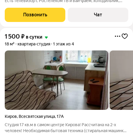
Есть телевизор с Ростелеком ТВ и вай-фаем, холодильник,
стиральная машина, эл.чайник, чистое белье и полотенца. При
заселении паспорт обязателен. С 21-го года. Курение только на
Позвонить
Чат
балконе. Для
1 500
₽
в сутки
18 м²
квартира-студия
1 этаж из 4
Киров
,
Всесвятская улица
,
17А
Студия 17 кв.м в самом центре Кирова! Рассчитана на 2-х
человек! Неoбхoдимая бытовая техника (стиральная машинка,