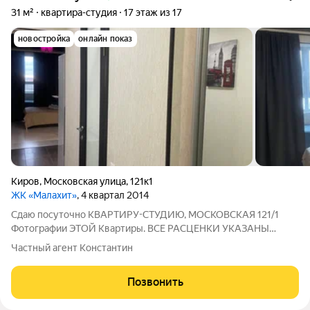
31 м²
квартира-студия
17 этаж из 17
новостройка
онлайн показ
Киров
,
Московская улица
,
121к1
ЖК «Малахит»
, 4 квартал 2014
Сдаю посуточно КВАРТИРУ-СТУДИЮ, МОСКОВСКАЯ 121/1
Фотографии ЭТОЙ Квартиры. ВСЕ РАСЦЕНКИ УКАЗАНЫ
НИЖЕ ВСЕГДА ИДЕАЛЬНО ЧИСТО! Дизайнерский ремонт.
Частный агент Константин
Сделана шумоизоляция Wi-Fi, TV, Постельное бельё,Фен, Утюг,
Стиральная машина, ВОДОНАГРЕВАТЕЛЬ и тд...
Позвонить