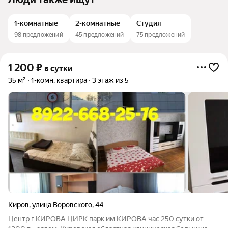
1-комнатные
2-комнатные
Студия
98 предложений
45 предложений
75 предложений
1 200
₽
в сутки
35 м²
1-комн. квартира
3 этаж из 5
Киров
,
улица Воровского
,
44
Центр г КИРОВА ЦИРК парк им КИРОВА час 250 сутки от