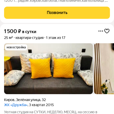
1200 т. . рядом .Кировская областная клиническая больница ,
ИНСТИТУТ гематологии и переливания крови , Мединский
детский лечебно диагностический центр ( НЕБОЛЕЙКА ),
Позвонить
ЦЕНТР микрохирургии глаз
1 500
₽
в сутки
25 м²
квартира-студия
1 этаж из 17
новостройка
Киров
,
Зелёная улица
,
32
ЖК «Дружба»
, 3 квартал 2015
Уютная студия на СУТКИ, НЕДЕЛЮ, МЕСЯЦ, на сессию в