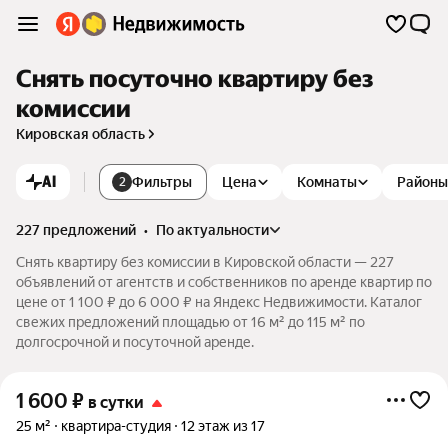
Снять посуточно квартиру без
комиссии
Кировская область
AI
Фильтры
Цена
Комнаты
Районы
2
227 предложений
•
по актуальности
Снять квартиру без комиссии в Кировской области — 227
объявлений от агентств и собственников по аренде квартир по
цене от 1 100 ₽ до 6 000 ₽ на Яндекс Недвижимости. Каталог
свежих предложений площадью от 16 м² до 115 м² по
долгосрочной и посуточной аренде.
1 600
₽
в сутки
25 м²
квартира-студия
12 этаж из 17