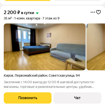
2 200
₽
в сутки
35 м²
1-комн. квартира
7 этаж из 9
Киров
,
Первомайский район
,
Советская улица
,
94
Заселение с 14:00 выезд до 12:00 В шаговой доступности -
магазины, торговые и развлекательные центры, удобная
транспортная развязка Паркова во дворе под шлагбаумом
Подойдет для проживания 1-3человек Квартира полностью
Позвонить
Чат
укомплектована мебелью и