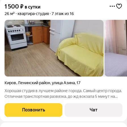
1 500
₽
в сутки
26 м²
квартира-студия
7 этаж из 16
Киров
,
Ленинский район
,
улица Азина
,
17
Хорошая студия в лучшем районе города. Самый центр города.
Отличная транспортная развязка, до жд вокзала 5 минут на
авто. Рядом 2 больших торговых центр, медакадемия, корпуса
учебных заведений, кафе, столовые, кофейни. Остановка
Позвонить
Чат
прямо у дома.