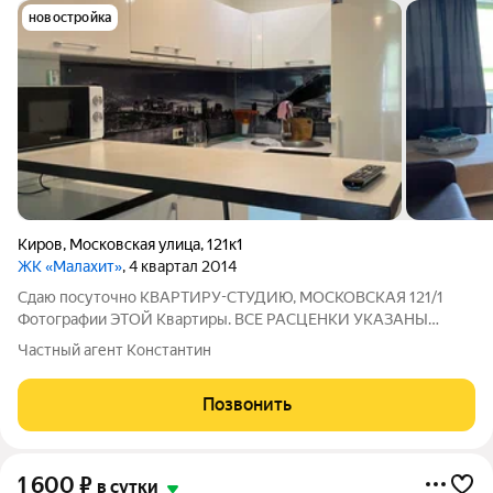
новостройка
Киров
,
Московская улица
,
121к1
ЖК «Малахит»
, 4 квартал 2014
Сдаю посуточно КВАРТИРУ-СТУДИЮ, МОСКОВСКАЯ 121/1
Фотографии ЭТОЙ Квартиры. ВСЕ РАСЦЕНКИ УКАЗАНЫ
НИЖЕ ВСЕГДА ИДЕАЛЬНО ЧИСТО! Дизайнерский ремонт.
Частный агент Константин
Сделана шумоизоляция Wi-Fi, TV, Постельное бельё,Фен, Утюг,
Стиральная машина, ВОДОНАГРЕВАТЕЛЬ и тд...
Позвонить
1 600
₽
в сутки