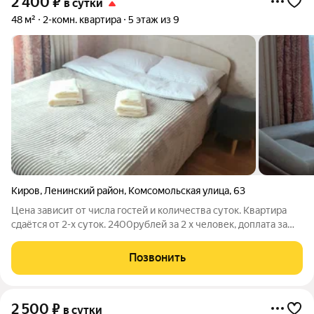
2 400
₽
в сутки
48 м²
2-комн. квартира
5 этаж из 9
Киров
,
Ленинский район
,
Комсомольская улица
,
63
Цена зависит от числа гостей и количества суток. Квартира
сдаётся от 2-х суток. 2400рублей за 2 х человек, доплата за
каждого гостя 350 рублей ( 3 гостя- 2750 р. сутки, 4 гостя-
3100р. сутки , 5 гостя-3450 р.сутки). В квартире может
Позвонить
проживать до 5
2 500
₽
в сутки