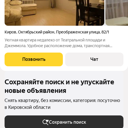
Киров
,
Октябрьский район
,
Преображенская улица
,
82/1
Уютная квартира недалеко от Театральной площади и
Джеммола. Удобное расположение дома, транспортная
развязка, новый дом, панорамный вид из окна. Есть новая
бытовая техника, современный ремонт, 5 спальных мест
Позвонить
Чат
(кровать, диван и есть ортопедическая
Сохраняйте поиск и не упускайте
новые объявления
Снять квартиру, без комиссии, категория: посуточно
в Кировской области
Сохранить поиск