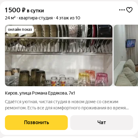
1 500
₽
в сутки
24 м²
квартира-студия
4 этаж из 10
онлайн показ
Киров
,
улица Романа Ердякова
,
7к1
Сдаётся уютная, чистая студия в новом доме со свежим
ремонтом. Есть все для комфортного проживания во время
командировки, сессии и проведения приятных встреч! К
вашим услугам кабельное телевидение , интернет,
Позвонить
Чат
необходимая техника, посуда, чистое