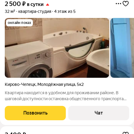
2 500
₽
в сутки
32 м²
квартира-студия
4 этаж из 5
онлайн показ
Кирово-Чепецк
,
Молодёжная улица
,
5к2
Квартира находится в удобном для проживании районе. В
шаговой доступности остановка общественного транспорта
Столовые,фаст-фуды,торговый центр Союз
Пирамида,Авангард. В квартире имеется 2спальный диван и
Позвонить
Чат
кресло-кровать.Вся необходимая для проживания