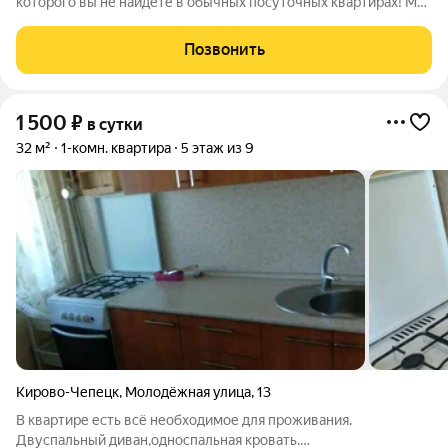
которого вы не найдёте в обычных посуточных квартирах! Мы
позаботились о деталях, которые делают проживание по-
настоящему удобным и приближают его к уровню хорошего
Позвонить
отеля. Для гостей доступны
1 500
₽
в сутки
32 м²
1-комн. квартира
5 этаж из 9
Кирово-Чепецк
,
Молодёжная улица
,
13
В квартире есть всё необходимое для проживания.
Двуспальный диван,односпальная кровать.