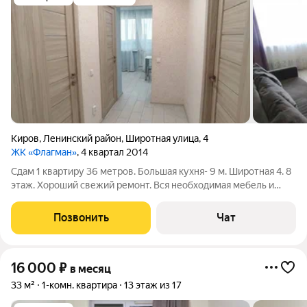
Киров
,
Ленинский район
,
Широтная улица
,
4
ЖК «Флагман»
, 4 квартал 2014
Сдам 1 квартиру 36 метров. Большая кухня- 9 м. Широтная 4. 8
этаж. Хороший свежий ремонт. Вся необходимая мебель и
бытовая техника, даже посуда. Широкая лоджия/ застеклена.
Развитая инфра-ра. Квартира готова к заселению.
Позвонить
Чат
16 000
₽
в месяц
33 м²
1-комн. квартира
13 этаж из 17