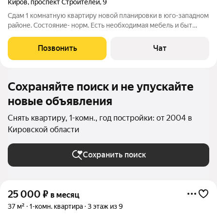
Киров
,
проспект Строителей
,
9
Сдам 1 комнатную квартиру новой планировки в юго-западном
районе. Состояние- норм. Есть необходимая мебель и быт
техника.( Новый холодильник. мини Вятка).Б/застеклён.
Развитая инфра-ра.
Позвонить
Чат
Сохраняйте поиск и не упускайте
новые объявления
Снять квартиру, 1-комн., год постройки: от 2004 в
Кировской области
Сохранить поиск
25 000
₽
в месяц
37 м²
1-комн. квартира
3 этаж из 9