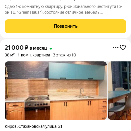
Сдаю 1-о комнатную квартиру, р-он Зонального института (р-
он ТЦ "Green Haus"), состояние отличное, мебель,
холодильник, стиральная машина. Цена 16000+коммунальные
платежи. Фотографии настоящие.
Позвонить
21 000
₽
в месяц
38 м²
1-комн. квартира
3 этаж из 10
Киров
,
Стахановская улица
,
21