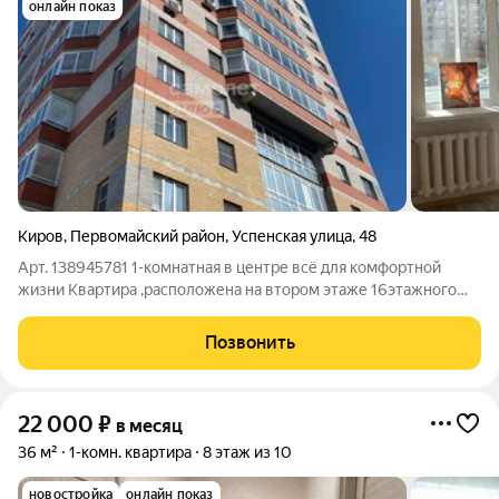
онлайн показ
Киров
,
Первомайский район
,
Успенская улица
,
48
Арт. 138945781 1-комнатная в центре всё для комфортной
жизни Квартира ,pacположена на втором этаже 16этажного
кирпичного дома, 2014 года постройки. Сдаётся уютную
однокомнатную квартиру в центре города. Идеальное
Позвонить
решение для одного человека или
22 000
₽
в месяц
36 м²
1-комн. квартира
8 этаж из 10
новостройка
онлайн показ