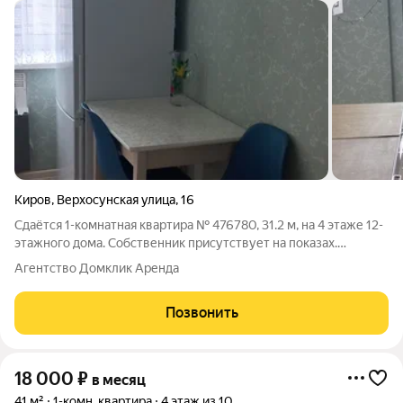
Киров
,
Верхосунская улица
,
16
Сдаётся 1-комнатная квартира № 476780, 31.2 м, на 4 этаже 12-
этажного дома. Собственник присутствует на показах.
Коммунальные платежи оплачиваются отдельно. Счетчики
Агентство Домклик Аренда
оплачиваются отдельно. По условиям проживания: можно с
детьми, можно с питомцами. Из
Позвонить
18 000
₽
в месяц
41 м²
1-комн. квартира
4 этаж из 10