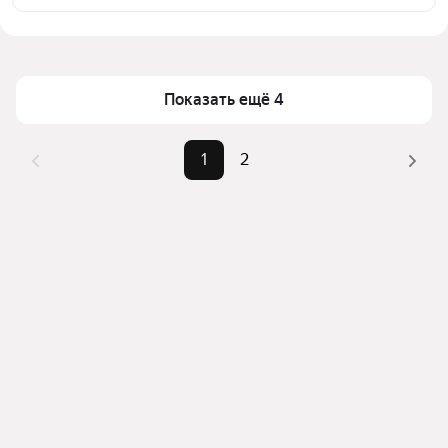
выбранном районе
Цена за квадратный метр
421 — 814 ₽
Помимо удобной сортировки по цене аренды вы 
Площадь
28 — 47 м²
можете отсортировать результаты по стоимости 
квадратного метра или площади
Показать ещё 4
1
2