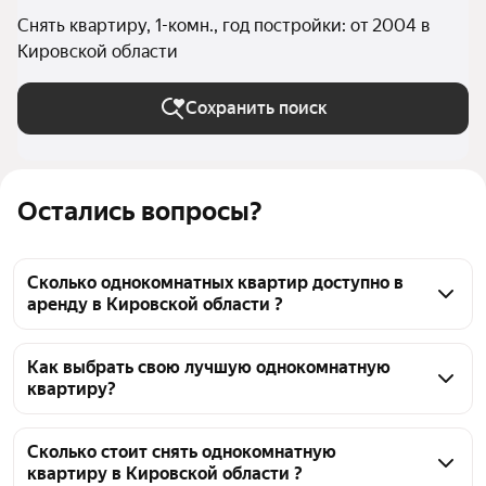
Снять квартиру, 1-комн., год постройки: от 2004 в
Кировской области
Сохранить поиск
Остались вопросы?
Сколько однокомнатных квартир доступно в
аренду в Кировской области ?
На Яндекс Недвижимости в Кировской области 
доступно в аренду 20 однокомнатных квартир, из 
Как выбрать свою лучшую однокомнатную
квартиру?
них 1 объявление от собственников, 23 объявления 
от агентств
Чтобы снять 1-комнатную квартиру в новостройках, 
воспользуйтесь удобными фильтрами и 
Сколько стоит снять однокомнатную
квартиру в Кировской области ?
сортировкой для выбора среди предложений в 