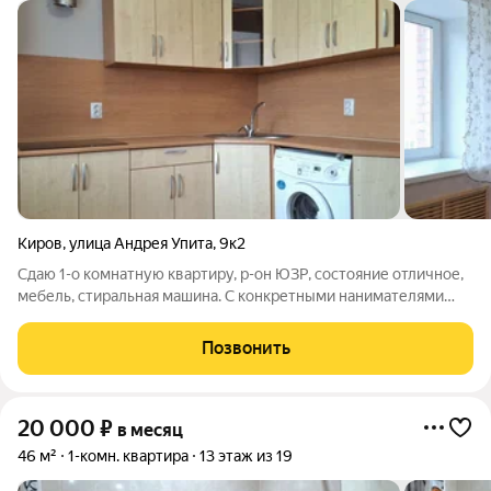
Киров
,
улица Андрея Упита
,
9к2
Сдаю 1-о комнатную квартиру, р-он ЮЗР, состояние отличное,
мебель, стиральная машина. С конкретными нанимателями
обсуждаем вопрос установки кухонной вытяжки в кротчайшие
сроки. Цена 17000+коммунальные платежи. Залог можно
Позвонить
разделить на несколько
20 000
₽
в месяц
46 м²
1-комн. квартира
13 этаж из 19