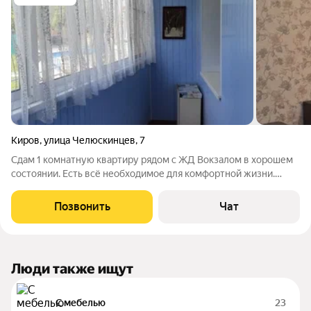
Киров
,
улица Челюскинцев
,
7
Сдам 1 комнатную квартиру рядом с ЖД Вокзалом в хорошем
состоянии. Есть всё необходимое для комфортной жизни.
Лоджия- 6 м/застеклена. Развитая инфра-ра. Дом во дворе.
Звоните.Пишите.
Позвонить
Чат
Люди также ищут
С мебелью
23