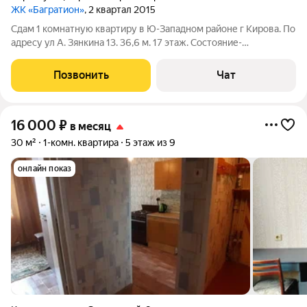
ЖК «Багратион»
, 2 квартал 2015
Сдам 1 комнатную квартиру в Ю-Западном районе г Кирова. По
адресу ул А. Зянкина 13. 36,6 м. 17 этаж. Состояние-
нормальное. С/ совмещён, в кафеле. Большая застеклённая
лоджия. Есть необходимая мебель и быт тех. Цена- 20 тр+
Позвонить
Чат
коммун. Квартира готова к
16 000
₽
в месяц
30 м²
1-комн. квартира
5 этаж из 9
онлайн показ