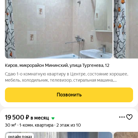
Киров
,
микрорайон Мининский
,
улица Тургенева
,
12
Сдаю 1-о комнатную квартиру в Центре, состояние хорошее,
мебель, холодильник, телевизор, стиральная машина,
микроволновая печь. Шлагбаум. Цена 20000+коммунальные
платежи. Фотографии настоящие.
Позвонить
19 500
₽
в месяц
30 м²
1-комн. квартира
2 этаж из 10
онлайн показ