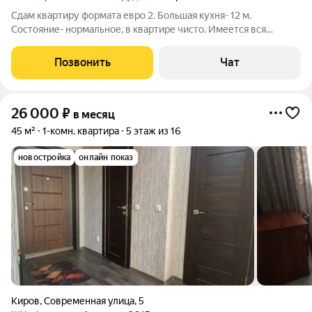
Сдам квартиру формата евро 2. Большая кухня- 12 м.
Состояние- нормальное, в квартире чисто. Имеется вся
необходимая мебель и быт техника. Лодж/застеклена.
Развитая инфра-ра.
Позвонить
Чат
26 000
₽
в месяц
45 м²
1-комн. квартира
5 этаж из 16
новостройка
онлайн показ
Киров
,
Современная улица
,
5