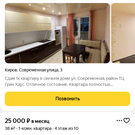
Киров
,
Современная улица
,
3
Сдам 1к квартиру в свежем доме ул. Современная, район ТЦ
Грин Хаус. Отличное состояние. Квартира полностью
укомплектована всей необходимой для комфортного
проживания мебелью (диван привезли, на фото отсутствует).
Позвонить
Есть кондиционер, стиральная машина,
25 000
₽
в месяц
38 м²
1-комн. квартира
4 этаж из 10