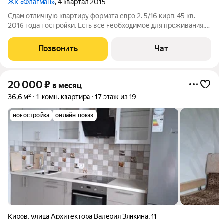
ЖК «Флагман»
, 4 квартал 2015
Сдам отличную квартиру формата евро 2. 5/16 кирп. 45 кв.
2016 года постройки. Есть всё необходимое для проживания.
Лодж/заст. Развитая инфра-ра. Залог можно разделить.
Позвонить
Чат
20 000
₽
в месяц
36,6 м²
1-комн. квартира
17 этаж из 19
новостройка
онлайн показ
Киров
,
улица Архитектора Валерия Зянкина
,
11