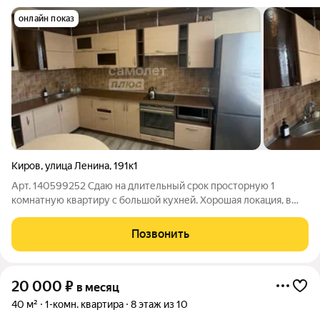
онлайн показ
Киров
,
улица Ленина
,
191к1
Арт. 140599252 Сдаю на длительный срок просторную 1
комнатную квартиру с большой кухней. Хорошая локация, в
шаговой доступности магазины, аптеки, садики, школы,
остановки общественного транспорта, торговые центры.
Позвонить
Квартира оснащена всем необходимым
20 000
₽
в месяц
40 м²
1-комн. квартира
8 этаж из 10