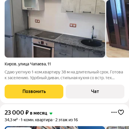
Киров
,
улица Чапаева
,
11
Сдаю уютную 1-ком.квартиру 38 м на длительный срок. Готова
к заселению. Удобный диван, стильная кухня со встр. тех
BOSCH, холодильник(no frost), ТВ-android 32", водонагр.,
сантехника Grohe. Не курить, без животных.
Позвонить
Чат
23 000
₽
в месяц
34,3 м²
1-комн. квартира
2 этаж из 16