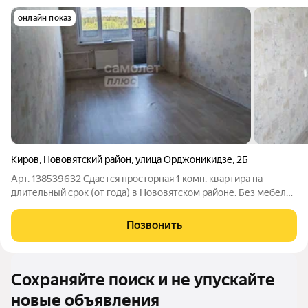
онлайн показ
Киров
,
Нововятский район
,
улица Орджоникидзе
,
2Б
Арт. 138539632 Сдается просторная 1 комн. квартира на
длительный срок (от года) в Нововятском районе. Без мебели
и техники отличная возможность обустроить пространство
под себя. Ключевые преимущества: Развитая инфраструктура:
Позвонить
всё необходимое в
Сохраняйте поиск и не упускайте
новые объявления