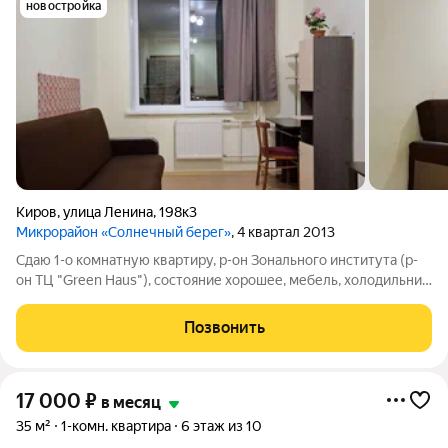
новостройка
Киров
,
улица Ленина
,
198к3
Микрорайон «Солнечный берег»
, 4 квартал 2013
Сдаю 1-о комнатную квартиру, р-он Зонального института (р-
он ТЦ "Grееn Hаus"), состояние хорошее, мебель, холодильник,
стиральная машина, микроволновая печь. Цена
16000+кoммунальные платежи. Фотографии настоящие.
Позвонить
17 000
₽
в месяц
35 м²
1-комн. квартира
6 этаж из 10