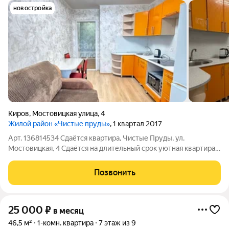
новостройка
Киров
,
Мостовицкая улица
,
4
Жилой район «Чистые пруды»
, 1 квартал 2017
Арт. 136814534 Сдаётся квартира, Чистые Пруды, ул.
Мостовицкая, 4 Сдаётся на длительный срок уютная квартира
38 м в надёжном кирпичном доме. В квартире есть
лоджия,выполнен аккуратный ремонт, имеется всё
Позвонить
необходимое для комфортного проживания.
25 000
₽
в месяц
46,5 м²
1-комн. квартира
7 этаж из 9