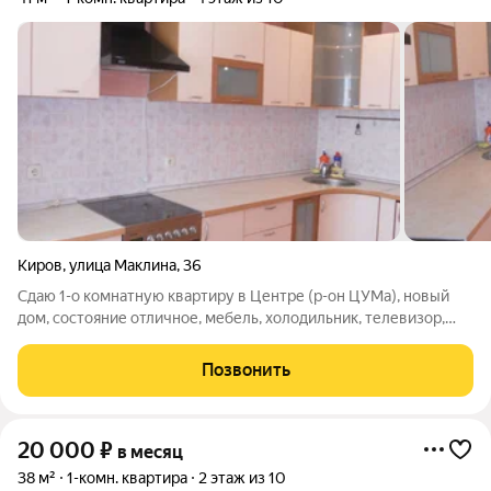
Киров
,
улица Маклина
,
36
Сдаю 1-о комнатную квартиру в Центре (р-он ЦУМа), новый
дом, состояние отличное, мебель, холодильник, телевизор,
стиральная машина. Цена 18000+коммунальные платежи.
Залог можно разделить на несколько платежей. Фотографии
Позвонить
настоящие.
20 000
₽
в месяц
38 м²
1-комн. квартира
2 этаж из 10