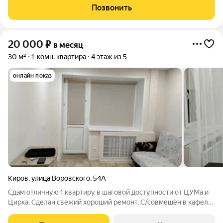
15000+коммунальные платежи. Залог можно разделить на
Позвонить
несколько платежей. Фотографии настоящие.
20 000
₽
в месяц
30 м²
1-комн. квартира
4 этаж из 5
онлайн показ
Киров
,
улица Воровского
,
54А
Сдам отличную 1 квартиру в шаговой доступности от ЦУМа и
Цирка. Сделан свежий хороший ремонт. С/совмещён в кафеле.
Есть вся необходимая мебель и быт техника. Балкон/
застеклён. Развитая инфра-ра. Всё в шаговой доступности.