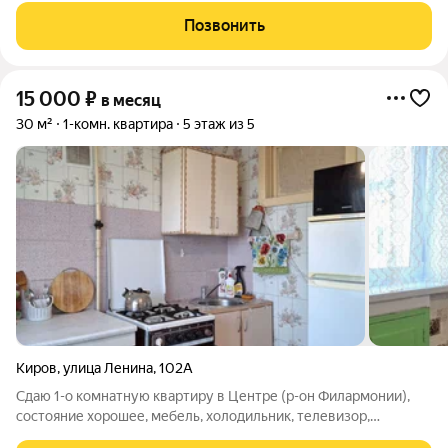
несколько платежей. Фотографии настоящие.
Позвонить
15 000
₽
в месяц
30 м²
1-комн. квартира
5 этаж из 5
Киров
,
улица Ленина
,
102А
Сдаю 1-о комнатную квартиру в Центре (р-он Филармонии),
состояние хорошее, мебель, холодильник, телевизор,
стиральная машина, микроволновая печь. Цена