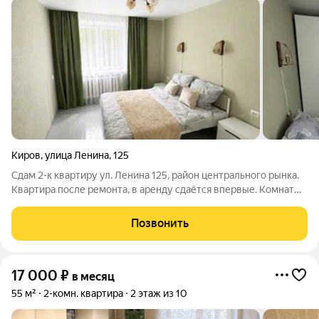
Киров
,
улица Ленина
,
125
Сдам 2-к квартиру ул. Ленина 125, район центрального рынка.
Квартира после ремонта, в аренду сдаётся впервые. Комнаты
раздельные, с/у раздельный. Мебель, гардеробная, бытовая
техника - новая стиральная машина, холодильник, плита, эл.
Позвонить
чайник,
17 000
₽
в месяц
55 м²
2-комн. квартира
2 этаж из 10