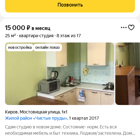
Залог можно разделить на несколько платежей. Фотографии
Позвонить
настоящие.
15 000
₽
в месяц
25 м²
квартира-студия
8 этаж из 17
новостройка
онлайн показ
Киров
,
Мостовицкая улица
,
1к1
Жилой район «Чистые пруды»
, 1 квартал 2017
Сдам студию в новом доме. Состояние- норм. Есть вся
необходимая мебель и быт техника. Лоджия/застеклена. Дом с
пандусом. Развитая инфра-ра. Звоните. Пишите