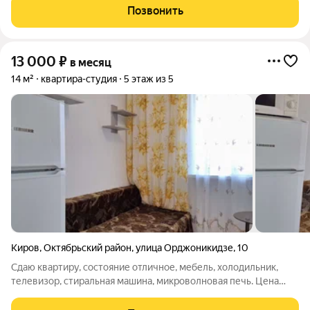
платежи. Залог можно разделить на несколько платежей.
Позвонить
Фотографии настоящие.
13 000
₽
в месяц
14 м²
квартира-студия
5 этаж из 5
Киров
,
Октябрьский район
,
улица Орджоникидзе
,
10
Сдаю квартиру, состояние отличное, мебель, холодильник,
телевизор, стиральная машина, микроволновая печь. Цена
13000+электроэнергия и вода по счетчикам. Коммунальные
платежи включены в стоимость. Фотографии настоящие. Из