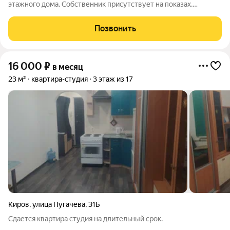
этажного дома. Собственник присутствует на показах.
Коммунальные платежи оплачиваются отдельно. Счетчики
оплачиваются отдельно. По условиям проживания: можно с
Позвонить
детьми, можно с питомцами. Из
16 000
₽
в месяц
23 м²
квартира-студия
3 этаж из 17
Киров
,
улица Пугачёва
,
31Б
Сдается квартира студия на длительный срок.