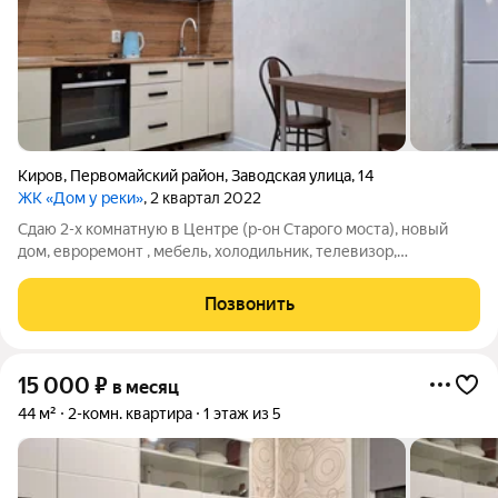
Киров
,
Первомайский район
,
Заводская улица
,
14
ЖК «Дом у реки»
, 2 квартал 2022
Сдаю 2-х комнатную в Центре (р-он Старого моста), новый
дом, евроремонт , мебель, холодильник, телевизор,
стиральная машина. Закрытая придомовая территория.
Видеонаблюдение. Цена 23000+коммунальные платежи.
Позвонить
Залог можно разделить на несколько
15 000
₽
в месяц
44 м²
2-комн. квартира
1 этаж из 5