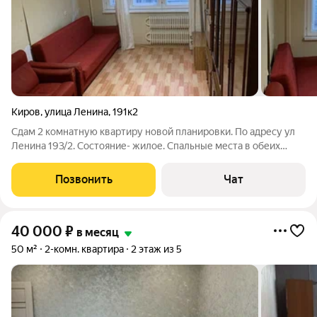
Киров
,
улица Ленина
,
191к2
Сдам 2 комнатную квартиру новой планировки. По адресу ул
Ленина 193/2. Состояние- жилое. Спальные места в обеих
комнатах. Есть необходимая мебель и бытовая техника.Лодж/
застеклена. Квартира готова к заселению. Развитая инфра-ра.
Позвонить
Чат
Звоните! Пишите! Все
40 000
₽
в месяц
50 м²
2-комн. квартира
2 этаж из 5