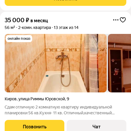
35 000
₽
в месяц
56 м²
2-комн. квартира
13 этаж из 14
онлайн показ
Киров
,
улица Риммы Юровской
,
9
Сдам отличную 2 комнатную квартиру индивидуальной
планировки 56 кв.Кухня- 11 кв. Отличный,качественный
ремонт. Современная хорошая мебель и бытовая техника.
Лодж/застеклена. Развитая инфра-ра. Всё в шаговой
Позвонить
Чат
доступности. Можно командировочных. Без