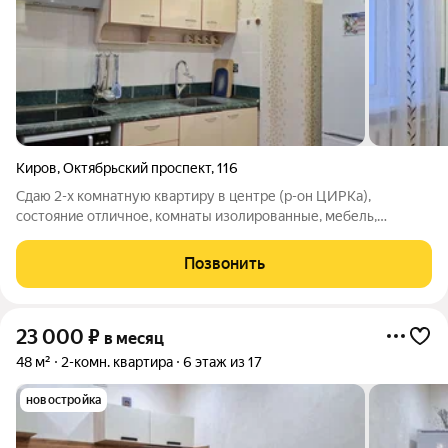
Киров
,
Октябрьский проспект
,
116
Сдаю 2-х комнатную квартиру в центре (р-он ЦИРКа),
состояние отличное, комнаты изолированные, мебель,
холодильник, телевизор, стиральная машина, микроволновая
печь. Цена 28000+коммунальные платежи. Фотографии
Позвонить
настоящие.
23 000
₽
в месяц
48 м²
2-комн. квартира
6 этаж из 17
новостройка