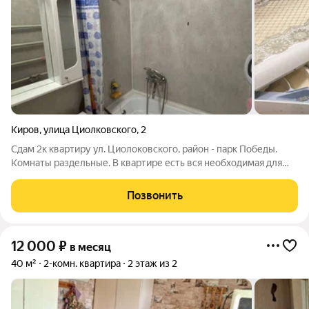
Киров
,
улица Циолковского
,
2
Сдам 2к квартиру ул. Циолоковского, район - парк Победы.
Комнаты раздельные. В квартире есть вся необходимая для
проживания мебель и бытовая техника (стиральная машина,
холодильник, телевизор, микроволновая печь, плита). Цена 17
Позвонить
000 рублей.
12 000
₽
в месяц
40 м²
2-комн. квартира
2 этаж из 2