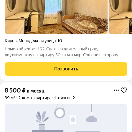
Киров
,
Молодёжная улица
,
10
Номер объекта: 1162. Сдаю, на длительный срок,
двухкомнатную квартиру 50 кв.м в мкр. Сошени в сторону
Нововятска. Квартира находится на 3 этаже 3-х этажного дома,
в Нововятском районе вся инфраструктура ( магазины,
Позвонить
поликлиника, школа, садик,
8 500
₽
в месяц
39 м²
2-комн. квартира
1 этаж из 2