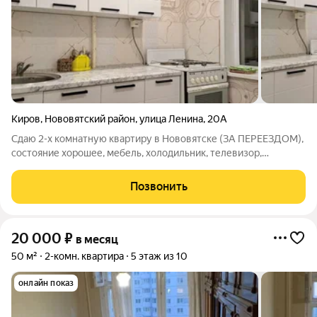
Киров
,
Нововятский район
,
улица Ленина
,
20А
Сдаю 2-х комнатную квартиру в Нововятске (ЗА ПЕРЕЕЗДОМ),
состояние хорошее, мебель, холодильник, телевизор,
стиральная машина, микроволновая печь. Цена
15000+коммунальные платежи. Фотографии настоящие.
Позвонить
20 000
₽
в месяц
50 м²
2-комн. квартира
5 этаж из 10
онлайн показ