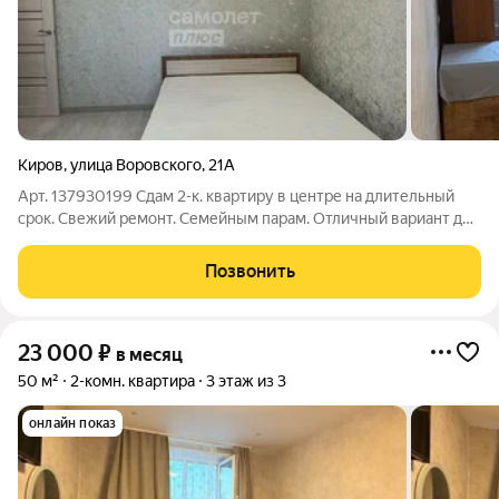
Киров
,
улица Воровского
,
21А
Арт. 137930199 Сдам 2-к. квартиру в центре на длительный
срок. Свежий ремонт. Семейным парам. Отличный вариант для
тех, кто ищет надежное жилье на долгий срок без хлопот.
Характеристики: Локация: центр города (шаговая доступность
Позвонить
до школ/садов).
23 000
₽
в месяц
50 м²
2-комн. квартира
3 этаж из 3
онлайн показ