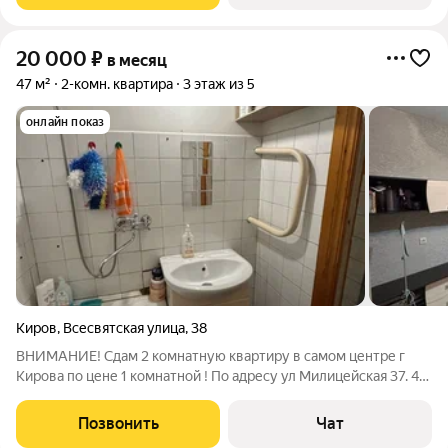
20 000
₽
в месяц
47 м²
2-комн. квартира
3 этаж из 5
онлайн показ
Киров
,
Всесвятская улица
,
38
ВНИМАНИЕ! Сдам 2 комнатную квартиру в самом центре г
Кирова по цене 1 комнатной ! По адресу ул Милицейская 37. 47
кв. Комнаты- изолированные. Состояние хорошее. Везде
чисто. Кафель. Есть необходимая мебель и бытовая техника.
Позвонить
Чат
Балкон. Развитая