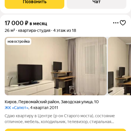
Позвонить
Чат
Звоните.Пишите.
17 000
₽
в месяц
26 м²
квартира-студия
4 этаж из 18
новостройка
Киров
,
Первомайский район
,
Заводская улица
,
10
ЖК «Салют»
, 4 квартал 2011
Сдаю квартиру в Центре (р-он Старого моста), состояние
отличное, мебель, холодильник, телевизор, стиральная
машина, микроволновая печь. Цена 17000+коммунальные