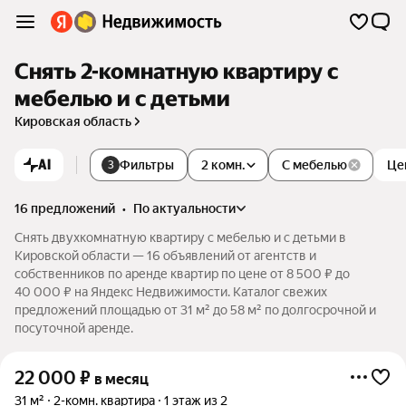
Снять 2-комнатную квартиру с
мебелью и с детьми
Кировская область
AI
Фильтры
2 комн.
С мебелью
Це
3
16 предложений
•
по актуальности
Снять двухкомнатную квартиру с мебелью и с детьми в
Кировской области — 16 объявлений от агентств и
собственников по аренде квартир по цене от 8 500 ₽ до
40 000 ₽ на Яндекс Недвижимости. Каталог свежих
предложений площадью от 31 м² до 58 м² по долгосрочной и
посуточной аренде.
22 000
₽
в месяц
31 м²
2-комн. квартира
1 этаж из 2