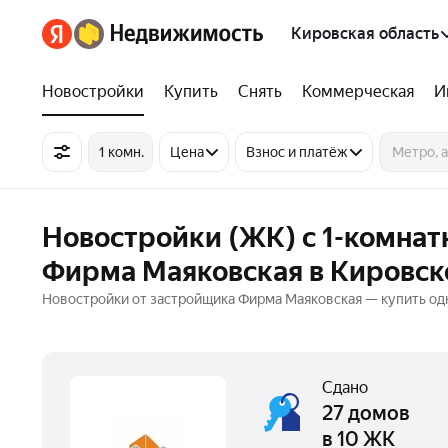
Кировская область
Новостройки
Купить
Снять
Коммерческая
И
1 комн.
Цена
Взнос и платёж
Новостройки (ЖК) с 1-комна
Фирма Маяковская в Кировск
Новостройки от застройщика Фирма Маяковская — купить од
Сдано
27 домов
в 10 ЖК