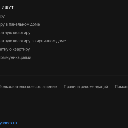
Е ИЩУТ
иру
иру в панельном доме
натную квартиру
мнатную квартиру в кирпичном доме
натную квартиру
с коммуникациями
Пользовательское соглашение
Правила рекомендаций
Помощ
.yandex.ru