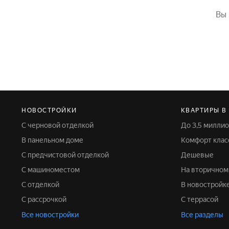
Вы 
НОВОСТРОЙКИ
КВАРТИРЫ В
С черновой отделкой
До 3,5 милли
В панельном доме
Комфорт клас
С предчистовой отделкой
Дешевые
С машиноместом
На вторично
С отделкой
В новостройк
С рассрочкой
С террасой
Все новостройки
Все разделы