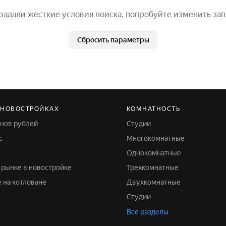
задали жесткие условия поиска, попробуйте изменить за
Сбросить параметры
 НОВОСТРОЙКАХ
КОМНАТНОСТЬ
онов рублей
Студии
с
Многокомнатные
Однокомнатные
м рынке в новостройке
Трехкомнатные
е на котловане
Двухкомнатные
Студии
Все разделы