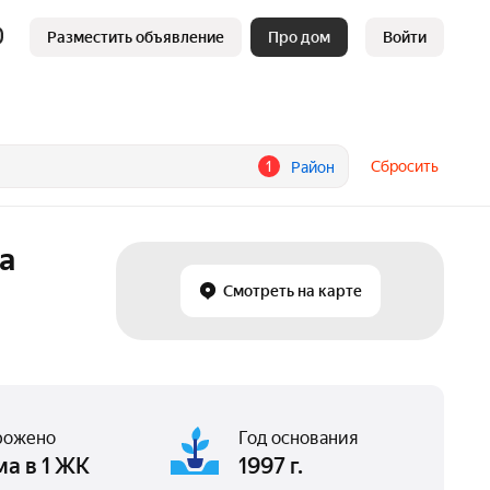
Разместить объявление
Про дом
Войти
1
Сбросить
Район
а
Смотреть на карте
рожено
Год основания
ма в 1 ЖК
1997 г.