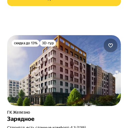
скидка до 13%
3D-тур
ГК Железно
Зарядное
Строится, есть сданные
•
комфорт
•
4.3 (139)