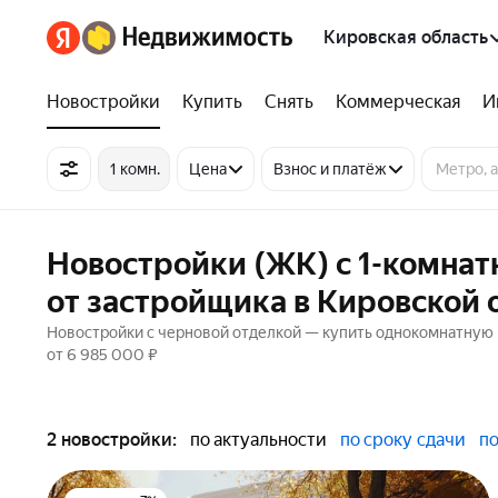
Кировская область
Новостройки
Купить
Снять
Коммерческая
И
1 комн.
Цена
Взнос и платёж
Новостройки (ЖК) с 1-комна
от застройщика в Кировской 
Новостройки с черновой отделкой — купить однокомнатную к
от 6 985 000 ₽
2 новостройки:
по актуальности
по сроку сдачи
по