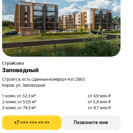
Стройсоюз
Заповедный
Строится, есть сданные
•
комфорт
•
4.6 (380)
Киров, ул. Заповедная
1-комн. от 32,3 м²
от 4,9 млн ₽
2-комн. от 53,9 м²
от 5,8 млн ₽
3-комн. от 74,3 м²
от 9,7 млн ₽
+7 ××× ××× ×× ××
Позвоните мне