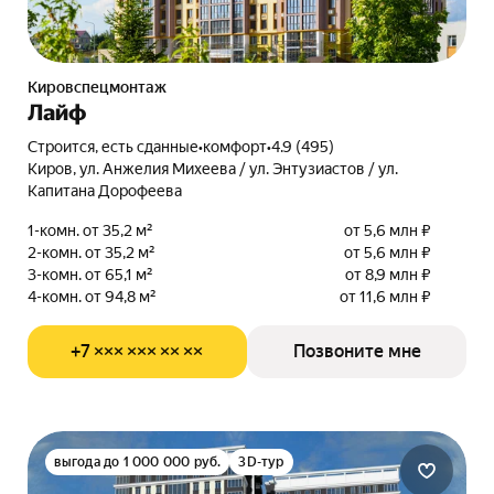
Кировспецмонтаж
Лайф
Строится, есть сданные
•
комфорт
•
4.9 (495)
Киров, ул. Анжелия Михеева / ул. Энтузиастов / ул.
Капитана Дорофеева
1-комн. от 35,2 м²
от 5,6 млн ₽
2-комн. от 35,2 м²
от 5,6 млн ₽
3-комн. от 65,1 м²
от 8,9 млн ₽
4-комн. от 94,8 м²
от 11,6 млн ₽
+7 ××× ××× ×× ××
Позвоните мне
выгода до 1 000 000 руб.
3D-тур