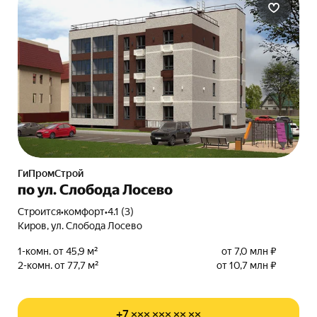
ГиПромСтрой
по ул. Слобода Лосево
Строится
•
комфорт
•
4.1 (3)
Киров, ул. Слобода Лосево
1-комн. от 45,9 м²
от 7,0 млн ₽
2-комн. от 77,7 м²
от 10,7 млн ₽
+7 ××× ××× ×× ××