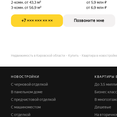
2-комн. от 43,3 м²
от 5,9 млн ₽
3-комн. от 56,9 м²
от 6,9 млн ₽
+7 ××× ××× ×× ××
Позвоните мне
Недвижимость в Кировской области
Купить
Квартира в новостройк
НОВОСТРОЙКИ
КВАРТИРЫ 
С черновой отделкой
До 3,5 мил
В панельном доме
Бизнес класс
С предчистовой отделкой
В многоэта
С машиноместом
Дешевые
С отделкой
На вторичн