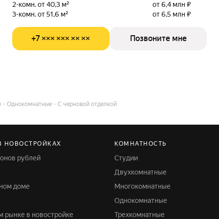
2-комн. от 40,3 м²
от 6,4 млн ₽
3-комн. от 51,6 м²
от 6,5 млн ₽
+7 ××× ××× ×× ××
Позвоните мне
е
Однокомнатные
С черновой отделкой
В НОВОСТРОЙКАХ
КОМНАТНОСТЬ
лионов рублей
Студии
Двухкомнатные
жном доме
Многокомнатные
Однокомнатные
ом рынке в новостройке
Трехкомнатные