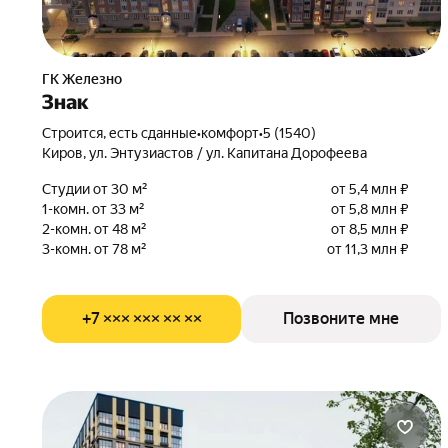
ГК Железно
Знак
Строится, есть сданные
•
комфорт
•
5 (1540)
Киров, ул. Энтузиастов / ул. Капитана Дорофеева
Студии от 30 м²
от 5,4 млн ₽
1-комн. от 33 м²
от 5,8 млн ₽
2-комн. от 48 м²
от 8,5 млн ₽
3-комн. от 78 м²
от 11,3 млн ₽
+7 ××× ××× ×× ××
Позвоните мне