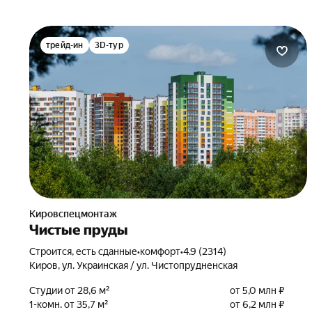
трейд-ин
3D-тур
Кировспецмонтаж
Чистые пруды
Строится, есть сданные
•
комфорт
•
4.9 (2314)
Киров, ул. Украинская / ул. Чистопрудненская
Студии от 28,6 м²
от 5,0 млн ₽
1-комн. от 35,7 м²
от 6,2 млн ₽