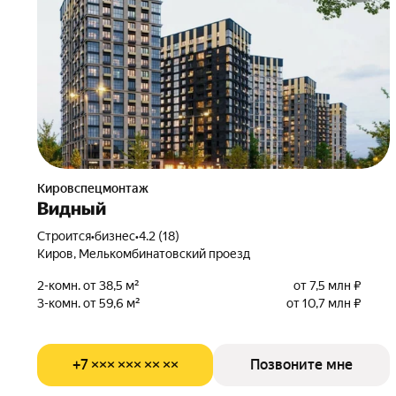
Кировспецмонтаж
Видный
Строится
•
бизнес
•
4.2 (18)
Киров, Мелькомбинатовский проезд
2-комн. от 38,5 м²
от 7,5 млн ₽
3-комн. от 59,6 м²
от 10,7 млн ₽
+7 ××× ××× ×× ××
Позвоните мне