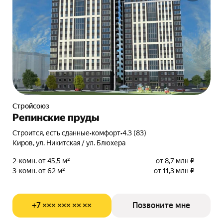
Стройсоюз
Репинские пруды
Строится, есть сданные
•
комфорт
•
4.3 (83)
Киров, ул. Никитская / ул. Блюхера
2-комн. от 45,5 м²
от 8,7 млн ₽
3-комн. от 62 м²
от 11,3 млн ₽
+7 ××× ××× ×× ××
Позвоните мне