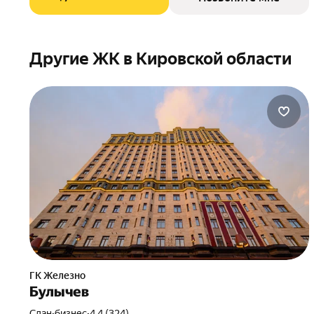
Другие ЖК в Кировской области
ГК Железно
Булычев
Сдан
•
бизнес
•
4.4 (324)