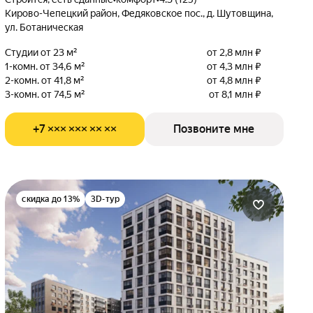
Кирово-Чепецкий район, Федяковское пос., д. Шутовщина,
ул. Ботаническая
Студии от 23 м²
от 2,8 млн ₽
1-комн. от 34,6 м²
от 4,3 млн ₽
2-комн. от 41,8 м²
от 4,8 млн ₽
3-комн. от 74,5 м²
от 8,1 млн ₽
+7 ××× ××× ×× ××
Позвоните мне
скидка до 13%
3D-тур