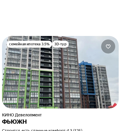
семейная ипотека 3.5%
3D-тур
КИНО Девелопмент
ФЬЮЖН
Строится, есть сданные
•
комфорт
•
4.3 (125)