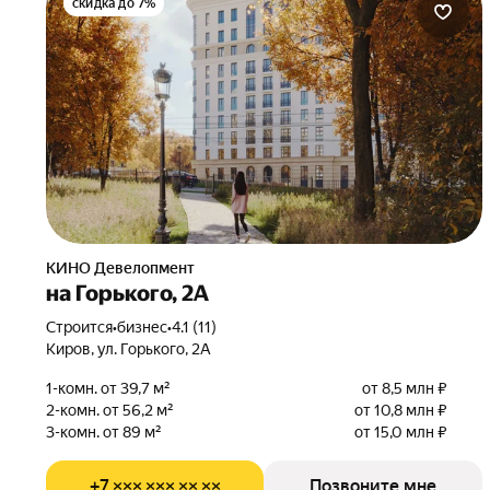
скидка до 7%
КИНО Девелопмент
на Горького, 2А
Строится
•
бизнес
•
4.1 (11)
Киров, ул. Горького, 2А
1-комн. от 39,7 м²
от 8,5 млн ₽
2-комн. от 56,2 м²
от 10,8 млн ₽
3-комн. от 89 м²
от 15,0 млн ₽
+7 ××× ××× ×× ××
Позвоните мне