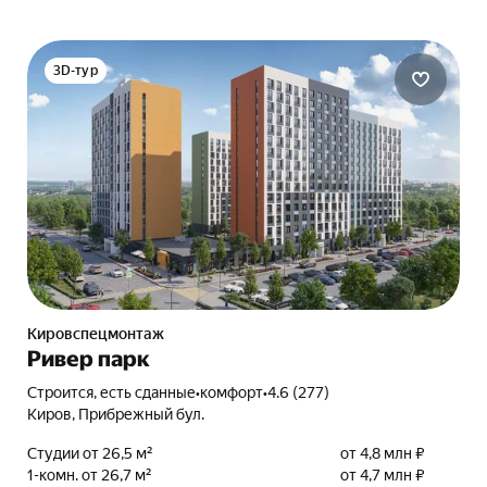
3D-тур
Кировспецмонтаж
Ривер парк
Строится, есть сданные
•
комфорт
•
4.6 (277)
Киров, Прибрежный бул.
Студии от 26,5 м²
от 4,8 млн ₽
1-комн. от 26,7 м²
от 4,7 млн ₽