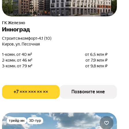
ГК Железно
Инноград
Строится
•
комфорт
•
4.1 (10)
Киров, ул. Песочная
1-комн. от 40 м²
от 6,5 млн ₽
2-комн. от 46 м²
от 7,9 млн ₽
3-комн. от 79 м²
от 9,8 млн ₽
+7 ××× ××× ×× ××
Позвоните мне
трейд-ин
3D-тур