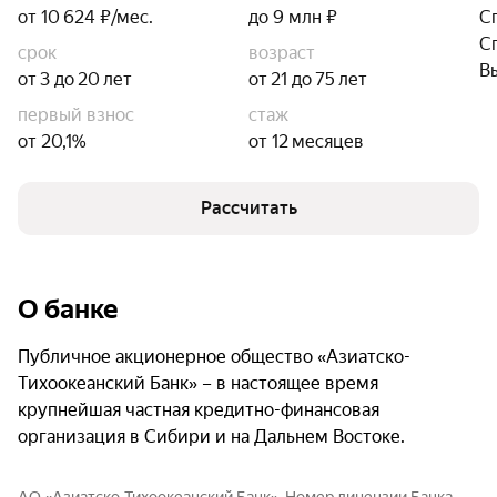
от 10 624 ₽/мес.
до 9 млн ₽
С
С
срок
возраст
В
от 3 до 20 лет
от 21 до 75 лет
первый взнос
стаж
от 20,1%
от 12 месяцев
Рассчитать
О банке
Публичное акционерное общество «Азиатско-
Тихоокеанский Банк» – в настоящее время
крупнейшая частная кредитно-финансовая
организация в Сибири и на Дальнем Востоке.