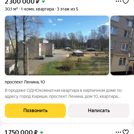
2 300 000
₽
30,1 м²
1-комн. квартира
3 этаж из 5
проспект Ленина
,
10
В продаже ОДНОкомнатная квартира в кирпичном доме по
адресу город Кириши, проспект Ленина, дом 10, квартира
угловая, очень светлая, тёплая, расположена на удобном
ТРЕТЬЕМ этаже из пяти, общая площадь квартиры 30,1 кв. м,
Позвонить
Написать
жилая 17, 5 кв. м, кухня 6 кв
1 750 000
₽