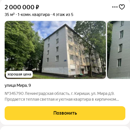
2 000 000
₽
35 м²
1-комн. квартира
4 этаж из 5
хорошая цена
улица Мира
,
9
№345790 Ленинградская область, г. Кириши, ул. Мира д.9.
Продается теплая светлая и уютная квартира в кирпичном
доме. Квартира улучшенной планировки: просторная
комната-19,5 м, уютная кухня-5,6 м, сан.узел-3,1 м и
Позвонить
балкон-0,9м. Вся инфраструктура в