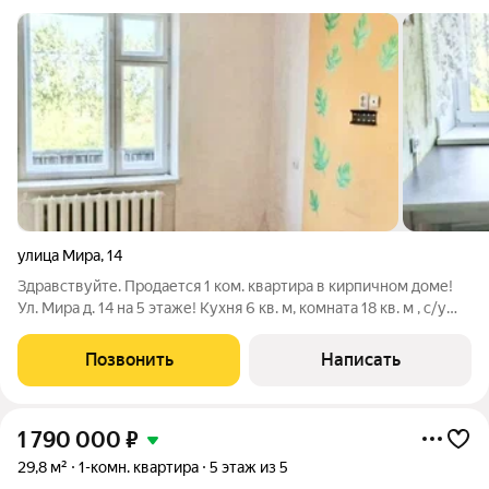
улица Мира
,
14
Здравствуйте. Продается 1 ком. квартира в кирпичном доме!
Ул. Мира д. 14 на 5 этаже! Кухня 6 кв. м, комната 18 кв. м , с/у
совм. Балкон! Квартира в жилом состоянии! Отличный
зелёный район города! В шаговой доступности школа 1, д/сад,
Позвонить
Написать
вокзал, а также
1 790 000
₽
29,8 м²
1-комн. квартира
5 этаж из 5