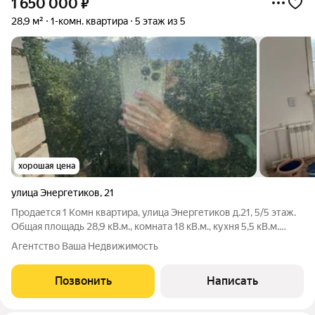
1 650 000
₽
28,9 м²
1-комн. квартира
5 этаж из 5
хорошая цена
улица Энергетиков
,
21
Продается 1 Комн квартира, улица Энергетиков д.21, 5/5 этаж.
Общая площадь 28,9 кВ.м., комната 18 кВ.м., кухня 5,5 кВ.м.
Санузел совмещен, стоят стеклопакеты, заменены радиаторы
Агентство Ваша Недвижимость
отопления. Есть французский балкончик. В квартире начат
ремонт. Прямая
Позвонить
Написать