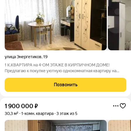
улица Энергетиков
,
19
1 К.КВАРТИРА на 4-ОМ ЭТАЖЕ В КИРПИЧНОМ ДОМЕ!
Предлагаю к покупке уютную однокомнатная квартиру на
четвёртом этаже по адресу: ул. Энергетиков д. 19, в г. Кириши,
Ленинградской области. Площадь квартиры 29 кв.м.,
Позвонить
просторная комната 17 кв.м., выполнен
1 900 000
₽
30,3 м²
1-комн. квартира
3 этаж из 5