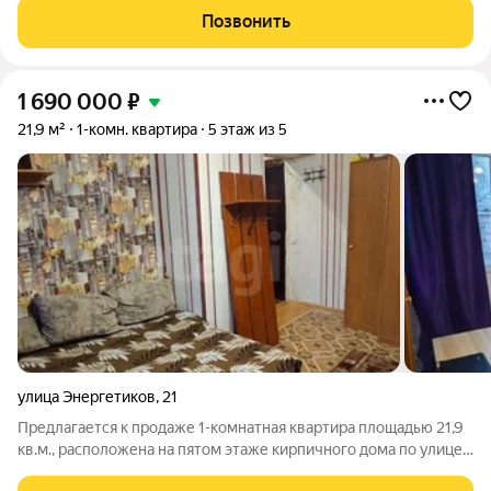
рaздельный. Квapтиpa тёплая, не углoвaя, состояние на фото.
Позвонить
Докумeнты
1 690 000
₽
21,9 м²
1-комн. квартира
5 этаж из 5
улица Энергетиков
,
21
Предлагается к продаже 1-комнатная квартира площадью 21,9
кв.м., расположена на пятом этаже кирпичного дома по улице
Энергетиков, дом 21. Объект отличается рациональной