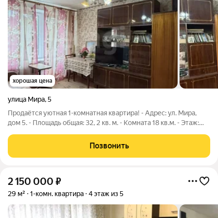
хорошая цена
улица Мира
,
5
Продаётся уютная 1-комнатная квартира! - Адрес: ул. Мира,
дом 5. - Площадь общая: 32, 2 кв. м. - Комната 18 кв.м. - Этаж:
4/5. О квартире - Остаётся вся мебель. - Санузел совмещен. -
Квартира полностью готова для проживания или дальнейшего
Позвонить
ремонта
2 150 000
₽
29 м²
1-комн. квартира
4 этаж из 5