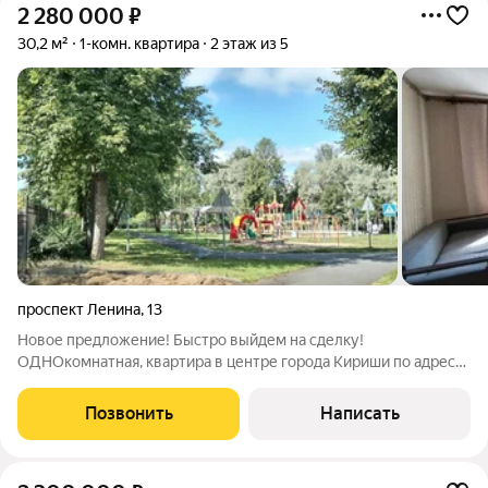
2 280 000
₽
30,2 м²
1-комн. квартира
2 этаж из 5
проспект Ленина
,
13
Новое предложение! Быстро выйдем на сделку!
ОДНОкомнатная, квартира в центре города Кириши по адресу
проспект Ленина, дом 13, тёплый кирпичный дом 1967 года
постройки, комфортный ВТОРОЙ этаж, светлая, не угловая,
Позвонить
Написать
общая площадь квартиры 30, 2 кв. м,