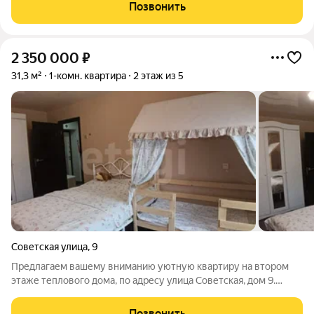
планировкой: изолированная комната 12 кв.м. и совмещенный
Позвонить
санузел с исправной
2 350 000
₽
31,3 м²
1-комн. квартира
2 этаж из 5
Советская улица
,
9
Предлагаем вашему вниманию уютную квартиру на втором
этаже теплового дома, по адресу улица Советская, дом 9.
Внутри вас ждут качественные новое двери и современная
система стеклопакетов, обеспечивающая отличную звуко- и
Позвонить