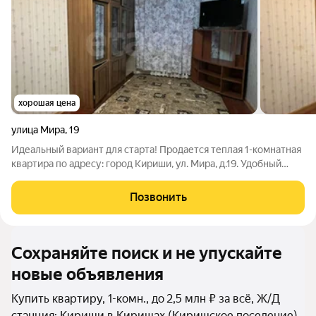
хорошая цена
улица Мира
,
19
Идеальный вариант для старта! Продается теплая 1-комнатная
квартира по адресу: город Кириши, ул. Мира, д.19. Удобный
этаж: 3-й этаж в 5-этажном доме «золотая середина». Общая
площадь 30,3 кв. м, Комната 18 кв. м, где легко поместится и
Позвонить
зона отдыха,
Сохраняйте поиск и не упускайте
новые объявления
Купить квартиру, 1-комн., до 2,5 млн ₽ за всё, Ж/Д
станция: Кириши в Киришах (Киришское поселение)