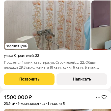
хорошая цена
улица Строителей
,
22
Продается 1 комн. квартира, ул. Строителей, д. 22. Общая
площадь 29.8 кв.м., комната 18 кв.м., кухня 6 кв.м., 5 этаж,
французский балкончик. Тёплая, уютная квартира. За домом
детский сад, рядом школа № 6, детский сады, Нефтяник, вся
Позвонить
Написать
инфраструктура.
1 500 000
₽
23,9 м²
1-комн. квартира
1 этаж из 5