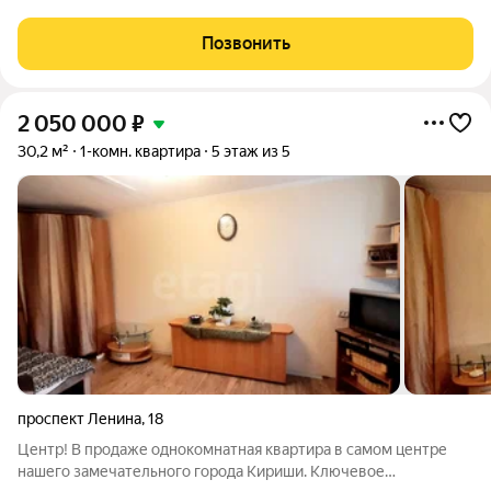
дома. Квартире требуется ремонт, но это плюс Вы сможете
воплотить все дизайнерские способности и воплотить мечты!
Позвонить
На окнах установлены
2 050 000
₽
30,2 м²
1-комн. квартира
5 этаж из 5
проспект Ленина
,
18
Центр! В продаже однокомнатная квартира в самом центре
нашего замечательного города Кириши. Ключевое