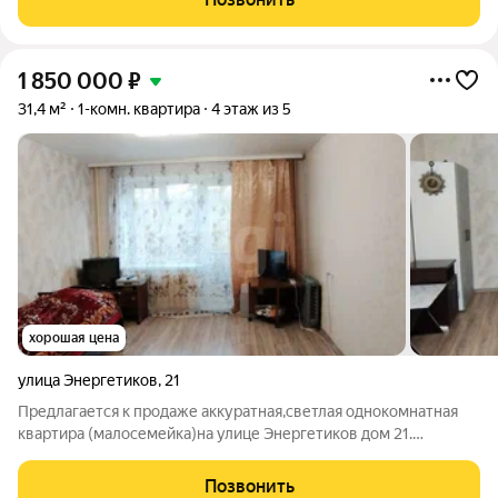
теплоизоляцию. Кухонный
1 850 000
₽
31,4 м²
1-комн. квартира
4 этаж из 5
хорошая цена
улица Энергетиков
,
21
Предлагается к продаже аккуратная,светлая однокомнатная
квартира (малосемейка)на улице Энергетиков дом 21.
Квартира находится в кирпичном доме на 4-м этаже.Общая
площадь 31,4м2, жилая 18м2. Светлая просторная комната
Позвонить