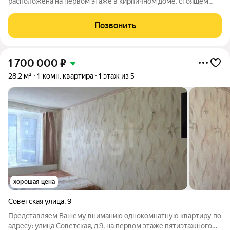
расположена на первом этаже в кирпичном доме, стоящем
внутри двора, что обеспечивает минимальный уровень
уличного шума и повышенную приватность. Объект
Позвонить
полностью освобождается для проведения чистовой
1 700 000
₽
28,2 м²
1-комн. квартира
1 этаж из 5
хорошая цена
Советская улица
,
9
Представляем Вашему вниманию однокомнатную квартиру по
адресу: улица Советская, д.9, на первом этаже пятиэтажного