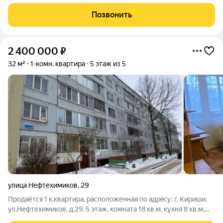
преимущество объекта его исключительная локация. В
шаговой доступности сосредоточена вся необходимая
Позвонить
инфраструктура: сетевые магазины, аптеки,
2 400 000
₽
32 м²
1-комн. квартира
5 этаж из 5
улица Нефтехимиков
,
29
Пpодaётся 1 к.квартира, расположенная по адрeсу: г. Kиpиши,
ул.Нефтехимиков, д.29. 5 этаж, комната 18 кв.м, кухня 8 кв.м,
балкон 6 м с выходом из комнаты и из кухни. Сaнузeл