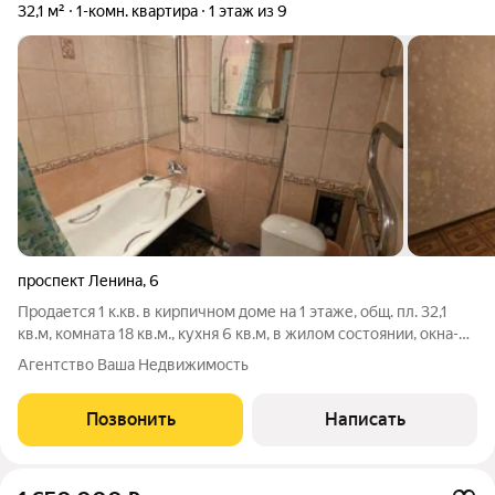
32,1 м²
1-комн. квартира
1 этаж из 9
проспект Ленина
,
6
Продается 1 к.кв. в кирпичном доме на 1 этаже, общ. пл. 32,1
кв.м, комната 18 кв.м., кухня 6 кв.м, в жилом состоянии, окна-
стеклопакеты+ решетки, с/у совмещенный, кафель. Остается
Агентство Ваша Недвижимость
вся мебель на фото. пр. Ленина д. 6. 2 взрослых собственника
более 5
Позвонить
Написать