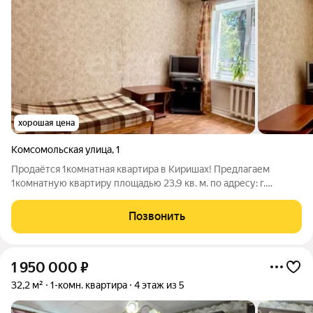
хорошая цена
Комсомольская улица
,
1
Продаётся 1комнатная квартира в Киришах! Предлагаем
1комнатную квартиру площадью 23,9 кв. м. по адресу: г.
Кириши, ул. Комсомольская, д. 1. Квартира расположена на 1
этаже кирпичного дома. Преимущества квартиры: свежий
Позвонить
ремонт можно заезжать и
1 950 000
₽
32,2 м²
1-комн. квартира
4 этаж из 5