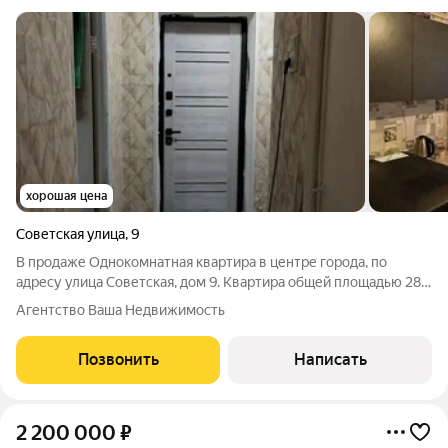
хорошая цена
Советская улица
,
9
В продаже Однокомнатная квартира в центре города, по
адресу улица Советская, дом 9. Квартира общей площадью 28,2
кв. м. расположена на удобном первом этаже. Комната 17 кв. м,
Агентство Ваша Недвижимость
кухня 6 кв. м, санузел просторный совмещен, прихожая
удобная. Состояние
Позвонить
Написать
2 200 000
₽