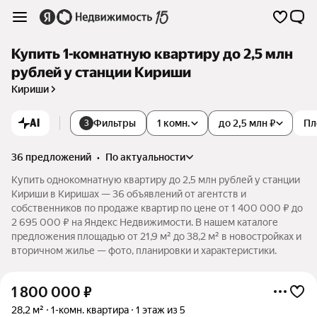
Купить 1-комнатную квартиру до 2,5 млн
рублей у станции Кириши
Кириши
AI
Фильтры
1 комн.
до 2,5 млн ₽
Пл
3
36 предложений
•
по актуальности
Купить однокомнатную квартиру до 2,5 млн рублей у станции
Кириши в Киришах — 36 объявлений от агентств и
собственников по продаже квартир по цене от 1 400 000 ₽ до
2 695 000 ₽ на Яндекс Недвижимости. В нашем каталоге
предложения площадью от 21,9 м² до 38,2 м² в новостройках и
вторичном жилье — фото, планировки и характеристики.
1 800 000
₽
28,2 м²
1-комн. квартира
1 этаж из 5