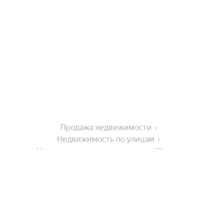
Продажа недвижимости
Недвижимость по улицам
Недвижимость по улице улица Жукова
Города-миллионники
Москва