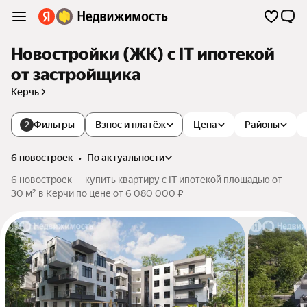
Новостройки (ЖК) с IT ипотекой
от застройщика
Керчь
Фильтры
Взнос и платёж
Цена
Районы
2
6 новостроек
•
по актуальности
6 новостроек — купить квартиру с IT ипотекой площадью от
30 м² в Керчи по цене от 6 080 000 ₽