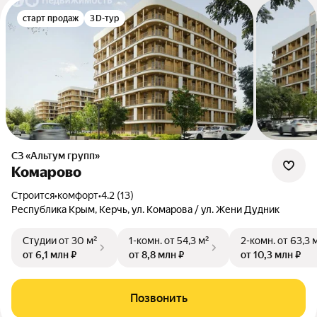
старт продаж
3D-тур
СЗ «Альтум групп»
Комарово
Строится
•
комфорт
•
4.2 (13)
Республика Крым, Керчь, ул. Комарова / ул. Жени Дудник
Студии
от 30 м²
1-комн.
от 54,3 м²
2-комн.
от 63,3 
от 6,1 млн ₽
от 8,8 млн ₽
от 10,3 млн ₽
Позвонить