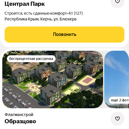
Централ Парк
Строится, есть сданные
•
комфорт
•
4.1 (127)
Республика Крым, Керчь, ул. Блюхера
Позвонить
беспроцентная рассрочка
ещё 2 фот
Флагманстрой
Образцово