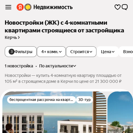
Новостройки (ЖК) с 4-комнатными
квартирами строящиеся от застройщика
Керчь
Фильтры
4+ комн.
Строится
Цена
Взно
3
1 новостройка
•
по актуальности
Новостройки — купить 4-комнатную квартиру площадью от
105 м² в строящемся доме в Керчи по цене от 21 300 000 ₽
беспроцентная рассрочка на квартиру
3D-тур