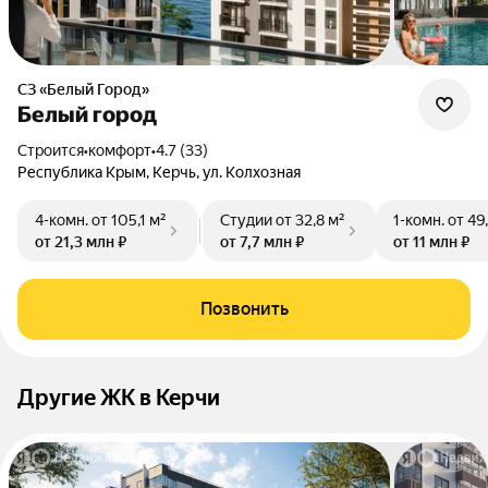
СЗ «Белый Город»
Белый город
Строится
•
комфорт
•
4.7 (33)
Республика Крым, Керчь, ул. Колхозная
4-комн.
от 105,1 м²
Студии
от 32,8 м²
1-комн.
от 49
от 21,3 млн ₽
от 7,7 млн ₽
от 11 млн ₽
Позвонить
Другие ЖК в Керчи