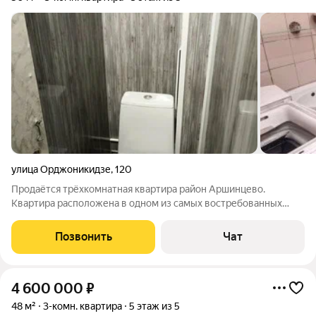
улица Орджоникидзе
,
120
Продаётся трёхкомнатная квартира район Аршинцево.
Квартира расположена в одном из самых востребованных
районов города, что обеспечивает высокий уровень комфорта
и престижность проживания. Основные преимущества:
Позвонить
Чат
Расположение: в непосредственной
4 600 000
₽
48 м²
3-комн. квартира
5 этаж из 5