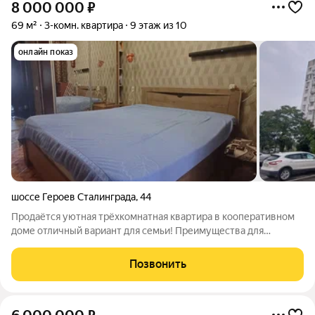
8 000 000
₽
69 м²
3-комн. квартира
9 этаж из 10
онлайн показ
шоссе Героев Сталинграда
,
44
Продаётся уютная трёхкомнатная квартира в кооперативном
доме отличный вариант для семьи! Преимущества для
семейной жизни: все комнаты изолированные у каждого
члена семьи будет своё личное пространство; панорамный
Позвонить
вид на море и ориентация квартиры