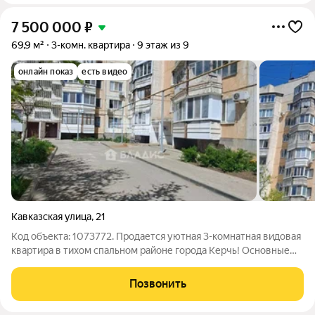
7 500 000
₽
69,9 м²
3-комн. квартира
9 этаж из 9
онлайн показ
есть видео
Кавказская улица
,
21
Код объекта: 1073772. Продается уютная 3-комнатная видовая
квартира в тихом спальном районе города Керчь! Основные
характеристики: - Комнаты: Все раздельные, что обеспечивает
максимальный комфорт и приватность. - Дизайн:
Позвонить
Двухуровневые потолки