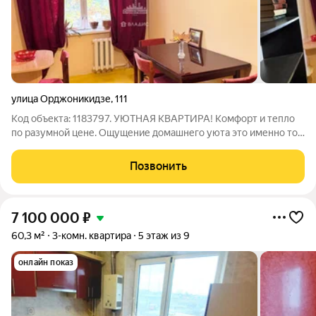
улица Орджоникидзе
,
111
Код объекта: 1183797. УЮТНАЯ КВАРТИРА! Комфорт и тепло
по разумной цене. Ощущение домашнего уюта это именно то,
что вы здесь найдете. Отличный выбор для семей!
Преимущества: - Удобное расположение рядом с детским
Позвонить
садом и Таврическим университетом
7 100 000
₽
60,3 м²
3-комн. квартира
5 этаж из 9
онлайн показ