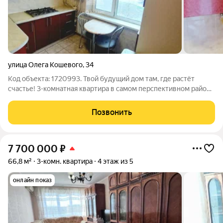
улица Олега Кошевого
,
34
Код объекта: 1720993. Твой будущий дом там, где растёт
счастье! 3-комнатная квартира в самом перспективном районе
города успевай стать частью нового комьюнити! Только
представь: тихий, уютный район, где уже сегодня кипит жизнь,
Позвонить
а завтра появится
7 700 000
₽
66,8 м²
3-комн. квартира
4 этаж из 5
онлайн показ