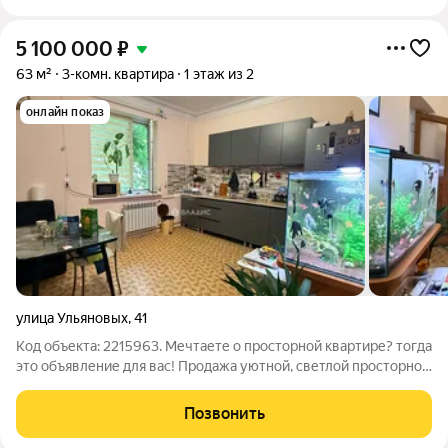
5 100 000
₽
63 м²
3-комн. квартира
1 этаж из 2
онлайн показ
улица Ульяновых
,
41
Код объекта: 2215963. Мечтаете о просторной квартире? тогда
это объявление для вас! Продажа уютной, светлой просторной
трехкомнатной квартиры с большой кухней в самом топовом
районе города Керчь!!! Кухня очень просторная видно по фото,
Позвонить
перепланировка