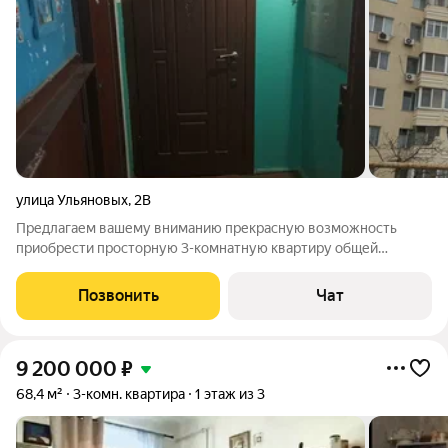
улица Ульяновых
,
2В
Предлагаем вашему вниманию прекрасную возможность
приобрести просторную 3-комнатную квартиру общей
площадью 70 квадратных метров, расположенную на девятом
этаже десятиэтажного панельного дома. Дом построен в 1981
Позвонить
Чат
году и расположен в районе с отлично
9 200 000
₽
68,4 м²
3-комн. квартира
1 этаж из 3