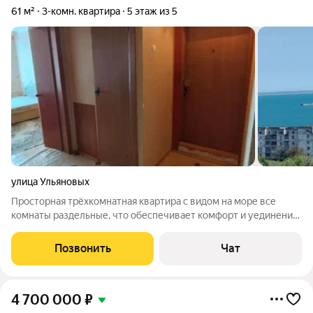
61 м²
3-комн. квартира
5 этаж из 5
улица Ульяновых
Просторная трёхкомнатная квартира с видом на море все
комнаты раздельные, что обеспечивает комфорт и уединение
для всех членов семьи. Функциональная планировка:
раздельный санузел добавляет удобства в повседневной
Позвонить
Чат
жизни. Прекрасный вид из окон:
4 700 000
₽