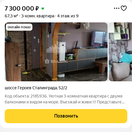
7 300 000
₽
67,3 м²
3-комн. квартира
4 этаж из 9
онлайн показ
шоссе Героев Сталинграда
,
52/2
Код объекта: 2185936. Уютная 3-комнатная квартира с двумя
балконами и видом на море. Въезжай и живи !!! Представьте
утро на солнечной стороне: ваша новая квартира на 4 этаже
уютной девятиэтажки встречает светом и теплом. Это
Позвонить
пространство, где каждая