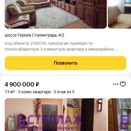
шоссе Героев Сталинграда
,
4/2
Код объекта: 2142043. предлагаю приобрести
полногабаритную 3-комнатную квартиру в микрорайоне
Нижний Солнечный, расположенную на 4 этаже 5-этажного
дома, при этом имеющую планировку как в 9-этажных домах,
Позвонить
все комнаты раздельные, большая кухня, есть
4 900 000
₽
73 м²
3-комн. квартира
3 этаж из 5