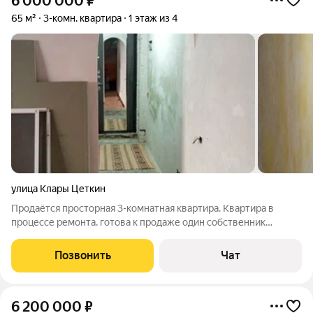
6 000 000
₽
65 м²
3-комн. квартира
1 этаж из 4
улица Клары Цеткин
Продаётся просторная 3-комнатная квартира. Квартира в
процессе ремонта. готова к продаже один собственник
Расположение: лучший район города в шаговой доступности
от моря. Характеристики: Площадь: 68 кв. м. Планировка: все
Позвонить
Чат
комнаты раздельные, квартира
6 200 000
₽