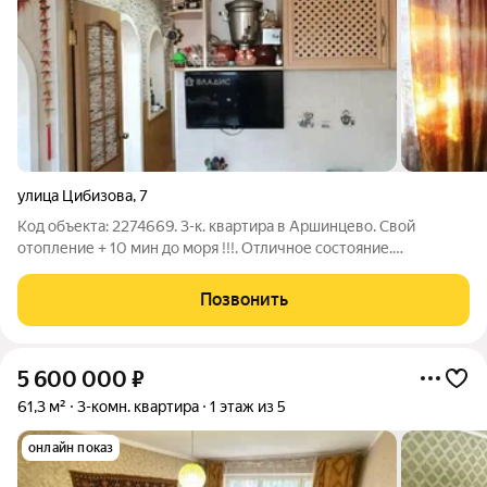
улица Цибизова
,
7
Код объекта: 2274669. 3-к. квартира в Аршинцево. Свой
отопление + 10 мин до моря !!!. Отличное состояние.
Продается просторная 3-комнатная квартира в
востребованном районе Аршинцево. Отличная транспортная
Позвонить
доступность, вся соц. инфраструктура в
5 600 000
₽
61,3 м²
3-комн. квартира
1 этаж из 5
онлайн показ