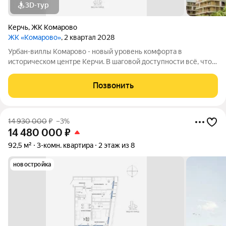
3D-тур
Керчь
,
ЖК Комарово
ЖК «Комарово»
, 2 квартал 2028
Урбан-виллы Комарово - новый уровень комфорта в
историческом центре Керчи. В шаговой доступности всё, что
нужно для жизни. При этом район считается спальным, тихим
благодаря обилию парковых зон. Прямо под окнами самый
Позвонить
большой ландшафтный парк в
14 930 000
₽
–3%
14 480 000
₽
92,5 м²
3-комн. квартира
2 этаж из 8
новостройка