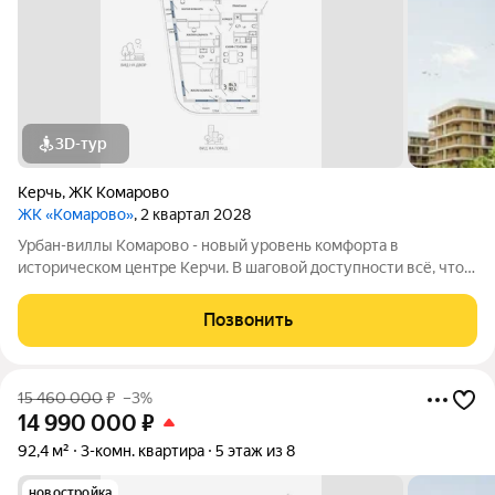
3D-тур
Керчь
,
ЖК Комарово
ЖК «Комарово»
, 2 квартал 2028
Урбан-виллы Комарово - новый уровень комфорта в
историческом центре Керчи. В шаговой доступности всё, что
нужно для жизни. При этом район считается спальным, тихим
благодаря обилию парковых зон. Прямо под окнами самый
Позвонить
большой ландшафтный парк в
15 460 000
₽
–3%
14 990 000
₽
92,4 м²
3-комн. квартира
5 этаж из 8
новостройка