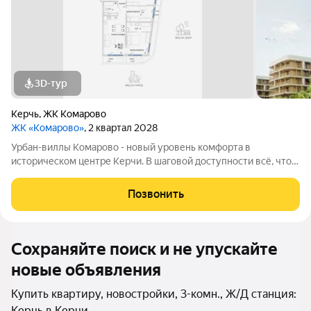
3D-тур
Керчь
,
ЖК Комарово
ЖК «Комарово»
, 2 квартал 2028
Урбан-виллы Комарово - новый уровень комфорта в
историческом центре Керчи. В шаговой доступности всё, что
нужно для жизни. При этом район считается спальным, тихим
благодаря обилию парковых зон. Прямо под окнами самый
Позвонить
большой ландшафтный парк в
Сохраняйте поиск и не упускайте
новые объявления
Купить квартиру, новостройки, 3-комн., Ж/Д станция:
Керчь в Керчи