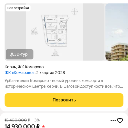
новостройка
3D-тур
Керчь
,
ЖК Комарово
ЖК «Комарово»
, 2 квартал 2028
Урбан-виллы Комарово - новый уровень комфорта в
историческом центре Керчи. В шаговой доступности всё, что
нужно для жизни. При этом район считается спальным, тихим
благодаря обилию парковых зон. Прямо под окнами самый
Позвонить
большой ландшафтный парк в
15 400 000
₽
–3%
14 930 000
₽