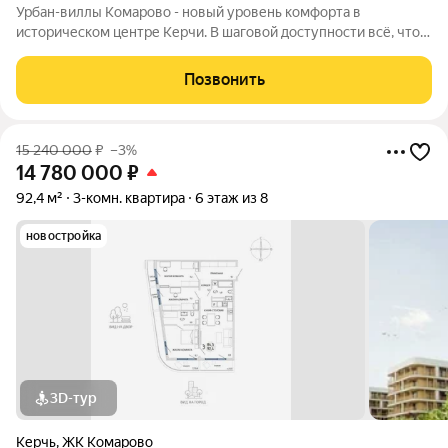
Урбан-виллы Комарово - новый уровень комфорта в
историческом центре Керчи. В шаговой доступности всё, что
нужно для жизни. При этом район считается спальным, тихим
благодаря обилию парковых зон. Прямо под окнами самый
Позвонить
большой ландшафтный парк в
15 240 000
₽
–3%
14 780 000
₽
92,4 м²
3-комн. квартира
6 этаж из 8
новостройка
3D-тур
Керчь
,
ЖК Комарово