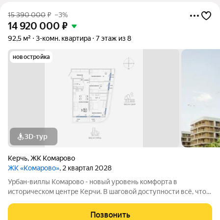
15 390 000
₽
–3%
14 920 000
₽
92,5 м²
3-комн. квартира
7 этаж из 8
новостройка
3D-тур
Керчь
,
ЖК Комарово
ЖК «Комарово»
, 2 квартал 2028
Урбан-виллы Комарово - новый уровень комфорта в
историческом центре Керчи. В шаговой доступности всё, что
нужно для жизни. При этом район считается спальным, тихим
благодаря обилию парковых зон. Прямо под окнами самый
Позвонить