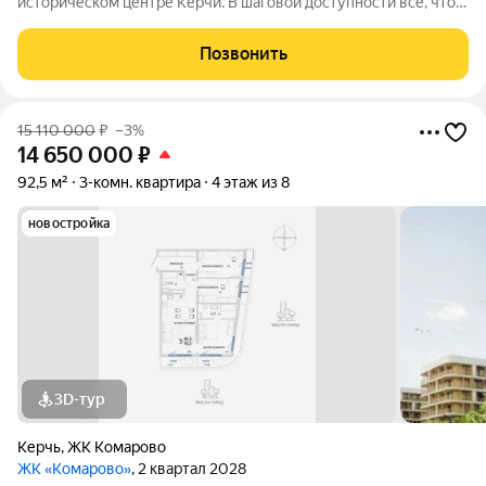
историческом центре Керчи. В шаговой доступности всё, что
нужно для жизни. При этом район считается спальным, тихим
благодаря обилию парковых зон. Прямо под окнами самый
Позвонить
большой ландшафтный парк в
15 110 000
₽
–3%
14 650 000
₽
92,5 м²
3-комн. квартира
4 этаж из 8
новостройка
3D-тур
Керчь
,
ЖК Комарово
ЖК «Комарово»
, 2 квартал 2028