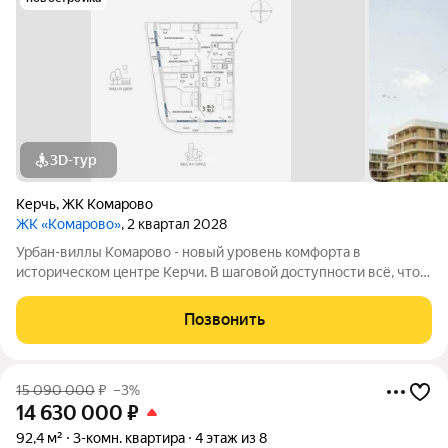
3D-тур
Керчь
,
ЖК Комарово
ЖК «Комарово»
, 2 квартал 2028
Урбан-виллы Комарово - новый уровень комфорта в
историческом центре Керчи. В шаговой доступности всё, что
нужно для жизни. При этом район считается спальным, тихим
благодаря обилию парковых зон. Прямо под окнами самый
Позвонить
большой ландшафтный парк в
15 090 000
₽
–3%
14 630 000
₽
92,4 м²
3-комн. квартира
4 этаж из 8