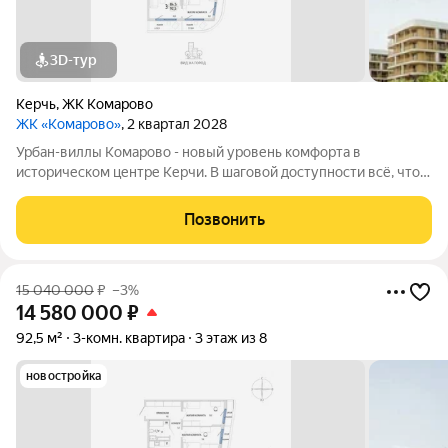
3D-тур
Керчь
,
ЖК Комарово
ЖК «Комарово»
, 2 квартал 2028
Урбан-виллы Комарово - новый уровень комфорта в
историческом центре Керчи. В шаговой доступности всё, что
нужно для жизни. При этом район считается спальным, тихим
благодаря обилию парковых зон. Прямо под окнами самый
Позвонить
большой ландшафтный парк в
15 040 000
₽
–3%
14 580 000
₽
92,5 м²
3-комн. квартира
3 этаж из 8
новостройка