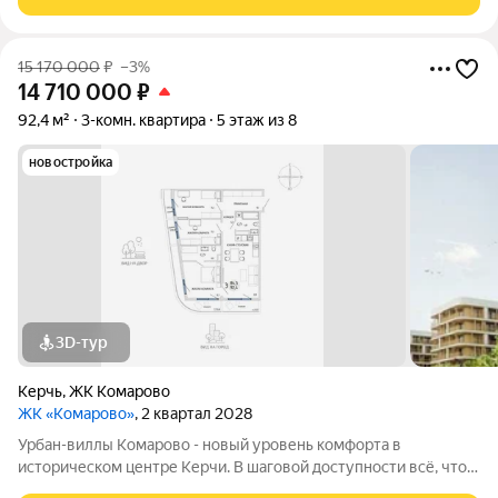
большой ландшафтный парк в
15 170 000
₽
–3%
14 710 000
₽
92,4 м²
3-комн. квартира
5 этаж из 8
новостройка
3D-тур
Керчь
,
ЖК Комарово
ЖК «Комарово»
, 2 квартал 2028
Урбан-виллы Комарово - новый уровень комфорта в
историческом центре Керчи. В шаговой доступности всё, что
нужно для жизни. При этом район считается спальным, тихим