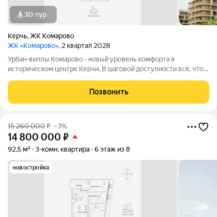
3D-тур
Керчь
,
ЖК Комарово
ЖК «Комарово»
, 2 квартал 2028
Урбан-виллы Комарово - новый уровень комфорта в
историческом центре Керчи. В шаговой доступности всё, что
нужно для жизни. При этом район считается спальным, тихим
благодаря обилию парковых зон. Прямо под окнами самый
Позвонить
большой ландшафтный парк в
15 260 000
₽
–3%
14 800 000
₽
92,5 м²
3-комн. квартира
6 этаж из 8
новостройка