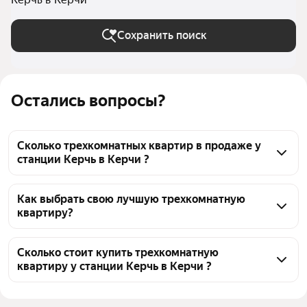
Сохранить поиск
Остались вопросы?
Сколько трехкомнатных квартир в продаже у
станции Керчь в Керчи ?
На Яндекс Недвижимости в продаже у станции 
Керчь в Керчи 43 трехкомнатных квартиры 43 
Как выбрать свою лучшую трехкомнатную
квартиру?
объявления от застройщиков
Чтобы купить 3-комнатную квартиру в новостройке 
у станции Керчь, воспользуйтесь тепловой картой 
Сколько стоит купить трехкомнатную
квартиру у станции Керчь в Керчи ?
для оценки инфраструктуры и транспортной 
доступности в выбранном районе у станции Керчь 
Цена за квадратный метр
150 388 — 168 973 ₽
в Керчи