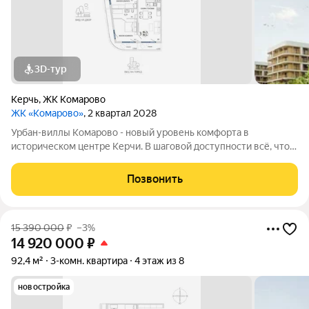
3D-тур
Керчь
,
ЖК Комарово
ЖК «Комарово»
, 2 квартал 2028
Урбан-виллы Комарово - новый уровень комфорта в
историческом центре Керчи. В шаговой доступности всё, что
нужно для жизни. При этом район считается спальным, тихим
благодаря обилию парковых зон. Прямо под окнами самый
Позвонить
большой ландшафтный парк в
15 390 000
₽
–3%
14 920 000
₽
92,4 м²
3-комн. квартира
4 этаж из 8
новостройка