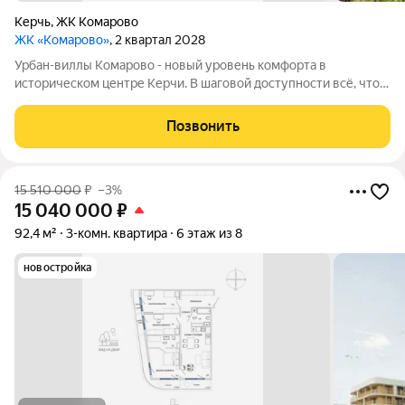
Керчь
,
ЖК Комарово
ЖК «Комарово»
, 2 квартал 2028
Урбан-виллы Комарово - новый уровень комфорта в
историческом центре Керчи. В шаговой доступности всё, что
нужно для жизни. При этом район считается спальным, тихим
благодаря обилию парковых зон. Прямо под окнами самый
Позвонить
большой ландшафтный парк в
15 510 000
₽
–3%
15 040 000
₽
92,4 м²
3-комн. квартира
6 этаж из 8
новостройка