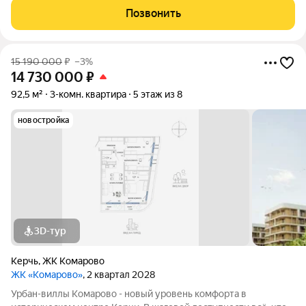
благодаря обилию парковых зон. Прямо под окнами самый
Позвонить
большой ландшафтный парк в
15 190 000
₽
–3%
14 730 000
₽
92,5 м²
3-комн. квартира
5 этаж из 8
новостройка
3D-тур
Керчь
,
ЖК Комарово
ЖК «Комарово»
, 2 квартал 2028
Урбан-виллы Комарово - новый уровень комфорта в