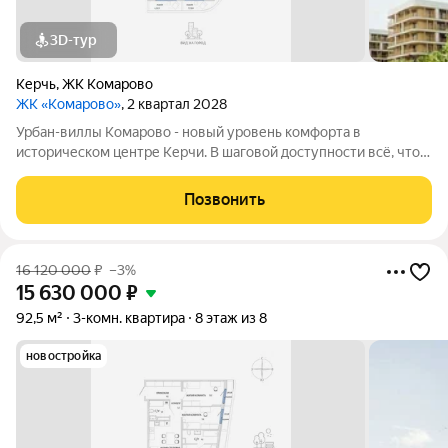
3D-тур
Керчь
,
ЖК Комарово
ЖК «Комарово»
, 2 квартал 2028
Урбан-виллы Комарово - новый уровень комфорта в
историческом центре Керчи. В шаговой доступности всё, что
нужно для жизни. При этом район считается спальным, тихим
благодаря обилию парковых зон. Прямо под окнами самый
Позвонить
большой ландшафтный парк в
16 120 000
₽
–3%
15 630 000
₽
92,5 м²
3-комн. квартира
8 этаж из 8
новостройка