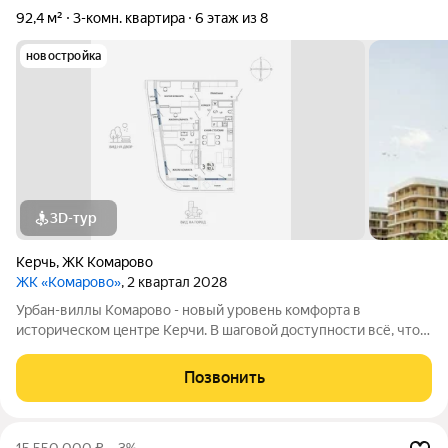
92,4 м²
3-комн. квартира
6 этаж из 8
новостройка
3D-тур
Керчь
,
ЖК Комарово
ЖК «Комарово»
, 2 квартал 2028
Урбан-виллы Комарово - новый уровень комфорта в
историческом центре Керчи. В шаговой доступности всё, что
нужно для жизни. При этом район считается спальным, тихим
благодаря обилию парковых зон. Прямо под окнами самый
Позвонить
большой ландшафтный парк в