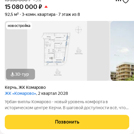
15 550 000
₽
–3%
15 080 000
₽
92,5 м²
3-комн. квартира
7 этаж из 8
новостройка
3D-тур
Керчь
,
ЖК Комарово
ЖК «Комарово»
, 2 квартал 2028
Урбан-виллы Комарово - новый уровень комфорта в
историческом центре Керчи. В шаговой доступности всё, что
нужно для жизни. При этом район считается спальным, тихим
благодаря обилию парковых зон. Прямо под окнами самый
Позвонить
большой ландшафтный парк в