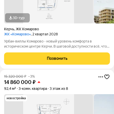
3D-тур
Керчь
,
ЖК Комарово
ЖК «Комарово»
, 2 квартал 2028
Урбан-виллы Комарово - новый уровень комфорта в
историческом центре Керчи. В шаговой доступности всё, что
нужно для жизни. При этом район считается спальным, тихим
благодаря обилию парковых зон. Прямо под окнами самый
Позвонить
большой ландшафтный парк в
15 320 000
₽
–3%
14 860 000
₽
92,4 м²
3-комн. квартира
3 этаж из 8
новостройка