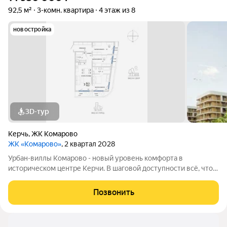
92,5 м²
3-комн. квартира
4 этаж из 8
новостройка
3D-тур
Керчь
,
ЖК Комарово
ЖК «Комарово»
, 2 квартал 2028
Урбан-виллы Комарово - новый уровень комфорта в
историческом центре Керчи. В шаговой доступности всё, что
нужно для жизни. При этом район считается спальным, тихим
благодаря обилию парковых зон. Прямо под окнами самый
Позвонить
большой ландшафтный парк в