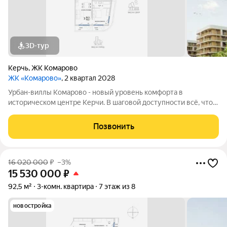
3D-тур
Керчь
,
ЖК Комарово
ЖК «Комарово»
, 2 квартал 2028
Урбан-виллы Комарово - новый уровень комфорта в
историческом центре Керчи. В шаговой доступности всё, что
нужно для жизни. При этом район считается спальным, тихим
благодаря обилию парковых зон. Прямо под окнами самый
Позвонить
большой ландшафтный парк в
16 020 000
₽
–3%
15 530 000
₽
92,5 м²
3-комн. квартира
7 этаж из 8
новостройка