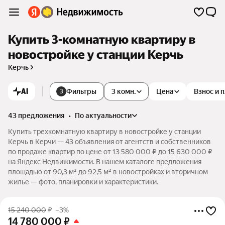
Купить 3-комнатную квартиру в
новостройке у станции Керчь
Керчь
AI
Фильтры
3 комн.
Цена
Взнос и 
3
43 предложения
•
по актуальности
Купить трехкомнатную квартиру в новостройке у станции
Керчь в Керчи — 43 объявления от агентств и собственников
по продаже квартир по цене от 13 580 000 ₽ до 15 630 000 ₽
на Яндекс Недвижимости. В нашем каталоге предложения
площадью от 90,3 м² до 92,5 м² в новостройках и вторичном
жилье — фото, планировки и характеристики.
15 240 000
₽
–3%
14 780 000
₽