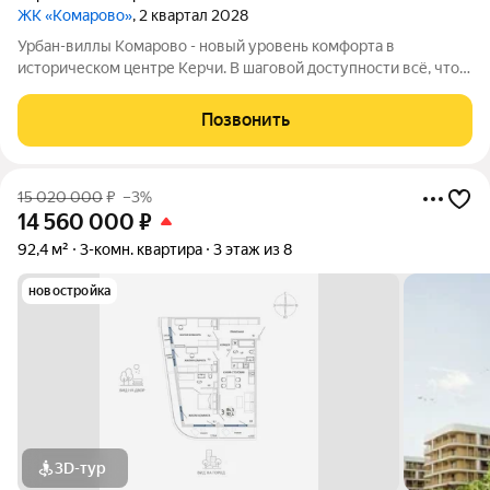
ЖК «Комарово»
, 2 квартал 2028
Урбан-виллы Комарово - новый уровень комфорта в
историческом центре Керчи. В шаговой доступности всё, что
нужно для жизни. При этом район считается спальным, тихим
благодаря обилию парковых зон. Прямо под окнами самый
Позвонить
большой ландшафтный парк в
15 020 000
₽
–3%
14 560 000
₽
92,4 м²
3-комн. квартира
3 этаж из 8
новостройка
3D-тур