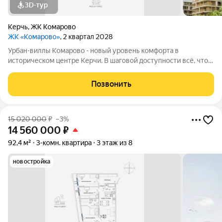
3D-тур
Керчь
,
ЖК Комарово
ЖК «Комарово»
, 2 квартал 2028
Урбан-виллы Комарово - новый уровень комфорта в
историческом центре Керчи. В шаговой доступности всё, что
нужно для жизни. При этом район считается спальным, тихим
благодаря обилию парковых зон. Прямо под окнами самый
Позвонить
большой ландшафтный парк в
15 020 000
₽
–3%
14 560 000
₽
92,4 м²
3-комн. квартира
3 этаж из 8
новостройка