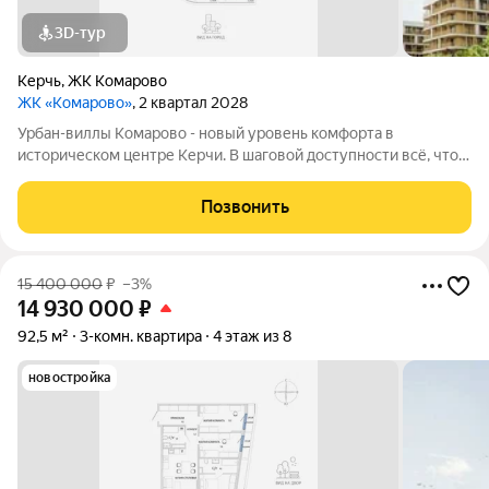
3D-тур
Керчь
,
ЖК Комарово
ЖК «Комарово»
, 2 квартал 2028
Урбан-виллы Комарово - новый уровень комфорта в
историческом центре Керчи. В шаговой доступности всё, что
нужно для жизни. При этом район считается спальным, тихим
благодаря обилию парковых зон. Прямо под окнами самый
Позвонить
большой ландшафтный парк в
15 400 000
₽
–3%
14 930 000
₽
92,5 м²
3-комн. квартира
4 этаж из 8
новостройка