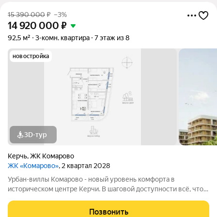
15 390 000
₽
–3%
14 920 000
₽
92,5 м²
3-комн. квартира
7 этаж из 8
новостройка
3D-тур
Керчь
,
ЖК Комарово
ЖК «Комарово»
, 2 квартал 2028
Урбан-виллы Комарово - новый уровень комфорта в
историческом центре Керчи. В шаговой доступности всё, что
нужно для жизни. При этом район считается спальным, тихим
благодаря обилию парковых зон. Прямо под окнами самый
Позвонить