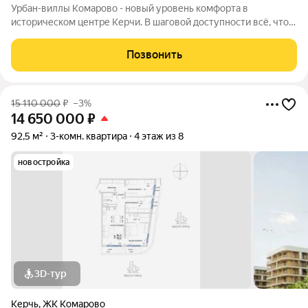
Урбан-виллы Комарово - новый уровень комфорта в
историческом центре Керчи. В шаговой доступности всё, что
нужно для жизни. При этом район считается спальным, тихим
благодаря обилию парковых зон. Прямо под окнами самый
Позвонить
большой ландшафтный парк в
15 110 000
₽
–3%
14 650 000
₽
92,5 м²
3-комн. квартира
4 этаж из 8
новостройка
3D-тур
Керчь
,
ЖК Комарово