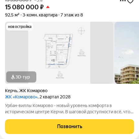
15 550 000
₽
–3%
15 080 000
₽
92,5 м²
3-комн. квартира
7 этаж из 8
новостройка
3D-тур
Керчь
,
ЖК Комарово
ЖК «Комарово»
, 2 квартал 2028
Урбан-виллы Комарово - новый уровень комфорта в
историческом центре Керчи. В шаговой доступности всё, что
нужно для жизни. При этом район считается спальным, тихим
благодаря обилию парковых зон. Прямо под окнами самый
Позвонить
большой ландшафтный парк в