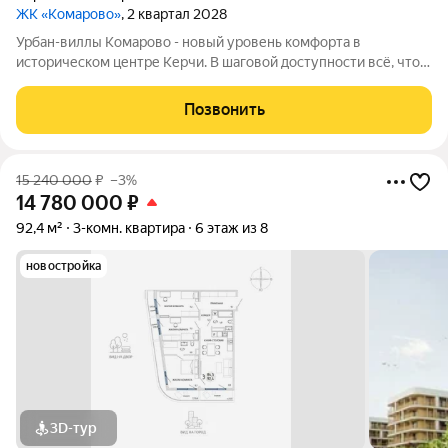
ЖК «Комарово»
, 2 квартал 2028
Урбан-виллы Комарово - новый уровень комфорта в
историческом центре Керчи. В шаговой доступности всё, что
нужно для жизни. При этом район считается спальным, тихим
благодаря обилию парковых зон. Прямо под окнами самый
Позвонить
большой ландшафтный парк в
15 240 000
₽
–3%
14 780 000
₽
92,4 м²
3-комн. квартира
6 этаж из 8
новостройка
3D-тур