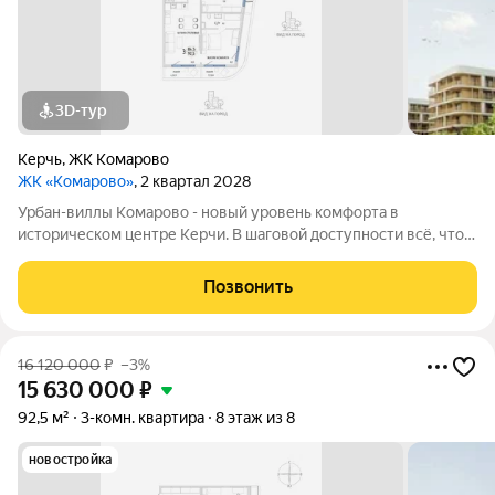
3D-тур
Керчь
,
ЖК Комарово
ЖК «Комарово»
, 2 квартал 2028
Урбан-виллы Комарово - новый уровень комфорта в
историческом центре Керчи. В шаговой доступности всё, что
нужно для жизни. При этом район считается спальным, тихим
благодаря обилию парковых зон. Прямо под окнами самый
Позвонить
большой ландшафтный парк в
16 120 000
₽
–3%
15 630 000
₽
92,5 м²
3-комн. квартира
8 этаж из 8
новостройка