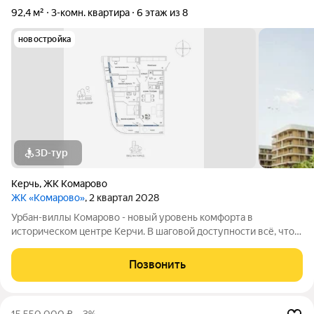
92,4 м²
3-комн. квартира
6 этаж из 8
новостройка
3D-тур
Керчь
,
ЖК Комарово
ЖК «Комарово»
, 2 квартал 2028
Урбан-виллы Комарово - новый уровень комфорта в
историческом центре Керчи. В шаговой доступности всё, что
нужно для жизни. При этом район считается спальным, тихим
благодаря обилию парковых зон. Прямо под окнами самый
Позвонить
большой ландшафтный парк в