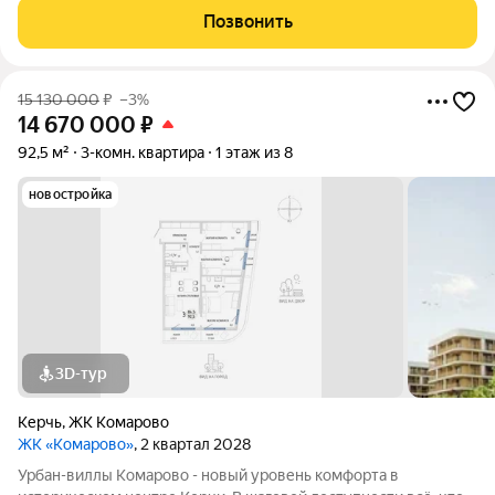
благодаря обилию парковых зон. Прямо под окнами самый
Позвонить
большой ландшафтный парк в
15 130 000
₽
–3%
14 670 000
₽
92,5 м²
3-комн. квартира
1 этаж из 8
новостройка
3D-тур
Керчь
,
ЖК Комарово
ЖК «Комарово»
, 2 квартал 2028
Урбан-виллы Комарово - новый уровень комфорта в