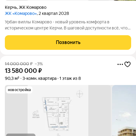
Керчь
,
ЖК Комарово
ЖК «Комарово»
, 2 квартал 2028
Урбан-виллы Комарово - новый уровень комфорта в
историческом центре Керчи. В шаговой доступности всё, что
нужно для жизни. При этом район считается спальным, тихим
благодаря обилию парковых зон. Прямо под окнами самый
Позвонить
большой ландшафтный парк в
14 000 000
₽
–3%
13 580 000
₽
90,3 м²
3-комн. квартира
1 этаж из 8
новостройка