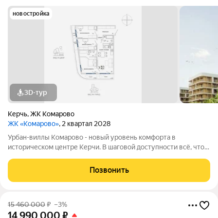
новостройка
3D-тур
Керчь
,
ЖК Комарово
ЖК «Комарово»
, 2 квартал 2028
Урбан-виллы Комарово - новый уровень комфорта в
историческом центре Керчи. В шаговой доступности всё, что
нужно для жизни. При этом район считается спальным, тихим
благодаря обилию парковых зон. Прямо под окнами самый
Позвонить
большой ландшафтный парк в
15 460 000
₽
–3%
14 990 000
₽