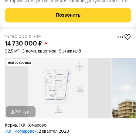
историческом центре Керчи. В шаговой доступности всё, что
нужно для жизни. При этом район считается спальным, тихим
благодаря обилию парковых зон. Прямо под окнами самый
Позвонить
большой ландшафтный парк в
15 190 000
₽
–3%
14 730 000
₽
92,5 м²
3-комн. квартира
5 этаж из 8
новостройка
3D-тур
Керчь
,
ЖК Комарово
ЖК «Комарово»
, 2 квартал 2028