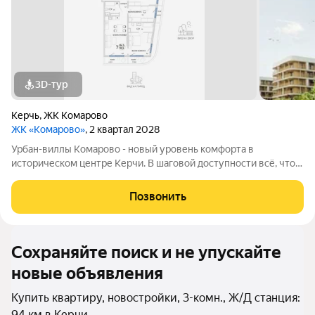
3D-тур
Керчь
,
ЖК Комарово
ЖК «Комарово»
, 2 квартал 2028
Урбан-виллы Комарово - новый уровень комфорта в
историческом центре Керчи. В шаговой доступности всё, что
нужно для жизни. При этом район считается спальным, тихим
благодаря обилию парковых зон. Прямо под окнами самый
Позвонить
большой ландшафтный парк в
Сохраняйте поиск и не упускайте
новые объявления
Купить квартиру, новостройки, 3-комн., Ж/Д станция:
94 км в Керчи