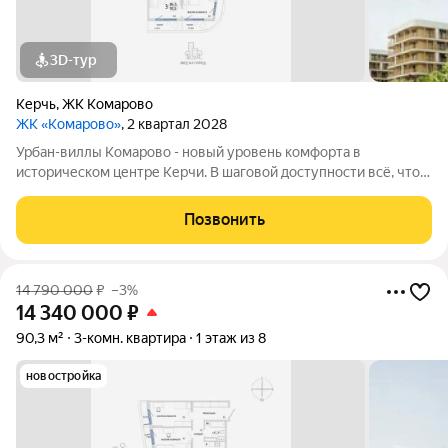
3D-тур
Керчь
,
ЖК Комарово
ЖК «Комарово»
, 2 квартал 2028
Урбан-виллы Комарово - новый уровень комфорта в
историческом центре Керчи. В шаговой доступности всё, что
нужно для жизни. При этом район считается спальным, тихим
благодаря обилию парковых зон. Прямо под окнами самый
Позвонить
большой ландшафтный парк в
14 790 000
₽
–3%
14 340 000
₽
90,3 м²
3-комн. квартира
1 этаж из 8
новостройка