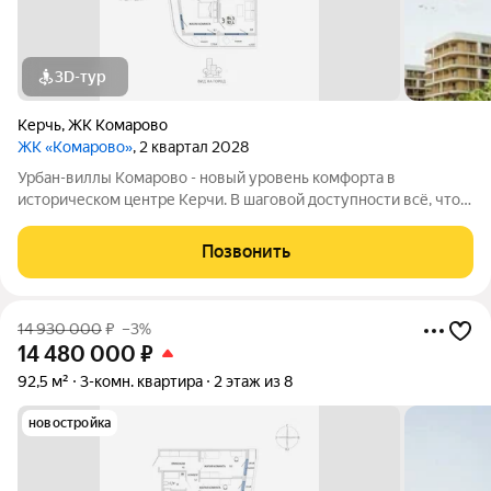
3D-тур
Керчь
,
ЖК Комарово
ЖК «Комарово»
, 2 квартал 2028
Урбан-виллы Комарово - новый уровень комфорта в
историческом центре Керчи. В шаговой доступности всё, что
нужно для жизни. При этом район считается спальным, тихим
благодаря обилию парковых зон. Прямо под окнами самый
Позвонить
большой ландшафтный парк в
14 930 000
₽
–3%
14 480 000
₽
92,5 м²
3-комн. квартира
2 этаж из 8
новостройка