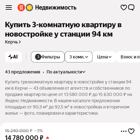
Купить 3-комнатную квартиру в
новостройке у станции 94 км
Керчь
AI
Фильтры
3 комн.
Цена
Взнос и 
3
43 предложения
•
по актуальности
Купить трехкомнатную квартиру в новостройке у станции 94
км в Керчи — 43 объявления от агентств и собственников по
продаже квартир по цене от 13 580 000 ₽ до 15 630 000 ₽ на
Яндекс Недвижимости. В нашем каталоге предложения
площадью от 90,3 м² до 92,5 м² в новостройках и вторичном
жилье — фото, планировки и характеристики.
15 240 000
₽
–3%
14 780 000
₽