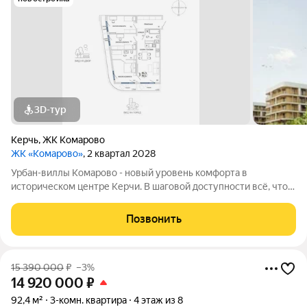
3D-тур
Керчь
,
ЖК Комарово
ЖК «Комарово»
, 2 квартал 2028
Урбан-виллы Комарово - новый уровень комфорта в
историческом центре Керчи. В шаговой доступности всё, что
нужно для жизни. При этом район считается спальным, тихим
благодаря обилию парковых зон. Прямо под окнами самый
Позвонить
большой ландшафтный парк в
15 390 000
₽
–3%
14 920 000
₽
92,4 м²
3-комн. квартира
4 этаж из 8