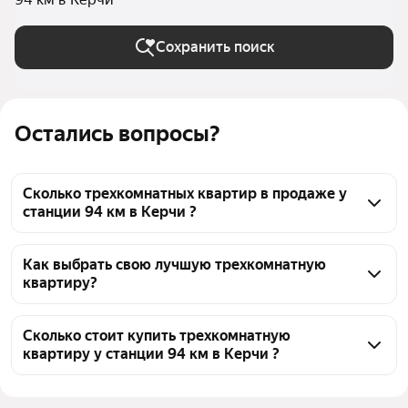
Сохранить поиск
Остались вопросы?
Сколько трехкомнатных квартир в продаже у
станции 94 км в Керчи ?
На Яндекс Недвижимости в продаже у станции 94 
км в Керчи 43 трехкомнатных квартиры 43 
Как выбрать свою лучшую трехкомнатную
квартиру?
объявления от застройщиков
Чтобы купить 3-комнатную квартиру в новостройке 
у станции 94 км, воспользуйтесь тепловой картой 
Сколько стоит купить трехкомнатную
квартиру у станции 94 км в Керчи ?
для оценки инфраструктуры и транспортной 
доступности в выбранном районе у станции 94 км 
Цена за квадратный метр
150 388 — 168 973 ₽
в Керчи