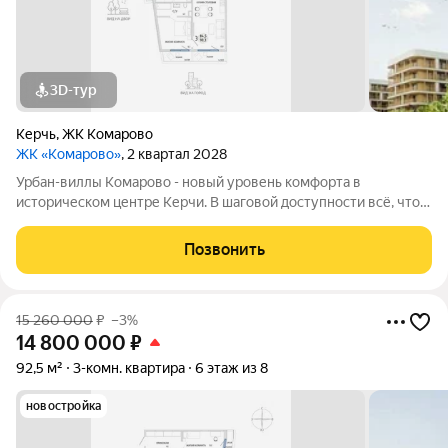
3D-тур
Керчь
,
ЖК Комарово
ЖК «Комарово»
, 2 квартал 2028
Урбан-виллы Комарово - новый уровень комфорта в
историческом центре Керчи. В шаговой доступности всё, что
нужно для жизни. При этом район считается спальным, тихим
благодаря обилию парковых зон. Прямо под окнами самый
Позвонить
большой ландшафтный парк в
15 260 000
₽
–3%
14 800 000
₽
92,5 м²
3-комн. квартира
6 этаж из 8
новостройка