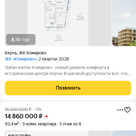
3D-тур
Керчь
,
ЖК Комарово
ЖК «Комарово»
, 2 квартал 2028
Урбан-виллы Комарово - новый уровень комфорта в
историческом центре Керчи. В шаговой доступности всё, что
нужно для жизни. При этом район считается спальным, тихим
благодаря обилию парковых зон. Прямо под окнами самый
Позвонить
большой ландшафтный парк в
15 320 000
₽
–3%
14 860 000
₽
92,4 м²
3-комн. квартира
3 этаж из 8
новостройка