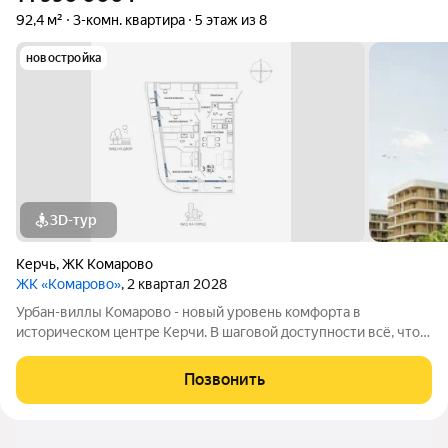
92,4 м²
3-комн. квартира
5 этаж из 8
новостройка
3D-тур
Керчь
,
ЖК Комарово
ЖК «Комарово»
, 2 квартал 2028
Урбан-виллы Комарово - новый уровень комфорта в
историческом центре Керчи. В шаговой доступности всё, что
нужно для жизни. При этом район считается спальным, тихим
благодаря обилию парковых зон. Прямо под окнами самый
Позвонить
большой ландшафтный парк в