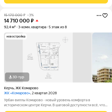
большой ландшафтный парк в
15 170 000
₽
–3%
14 710 000
₽
92,4 м²
3-комн. квартира
5 этаж из 8
новостройка
3D-тур
Керчь
,
ЖК Комарово
ЖК «Комарово»
, 2 квартал 2028
Урбан-виллы Комарово - новый уровень комфорта в
историческом центре Керчи. В шаговой доступности всё, что
нужно для жизни. При этом район считается спальным, тихим