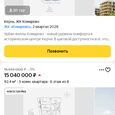
3D-тур
Керчь
,
ЖК Комарово
ЖК «Комарово»
, 2 квартал 2028
Урбан-виллы Комарово - новый уровень комфорта в
историческом центре Керчи. В шаговой доступности всё, что
нужно для жизни. При этом район считается спальным, тихим
благодаря обилию парковых зон. Прямо под окнами самый
Позвонить
большой ландшафтный парк в
15 510 000
₽
–3%
15 040 000
₽
92,4 м²
3-комн. квартира
6 этаж из 8
новостройка