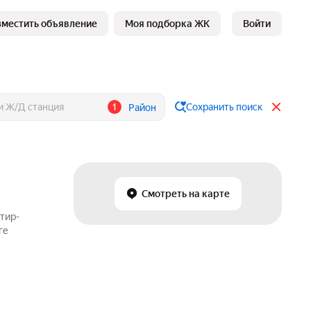
зместить объявление
Моя подборка ЖК
Войти
1
Сохранить поиск
Район
Смотреть на карте
тир-
ге