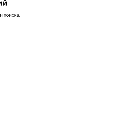
ий
н поиска.