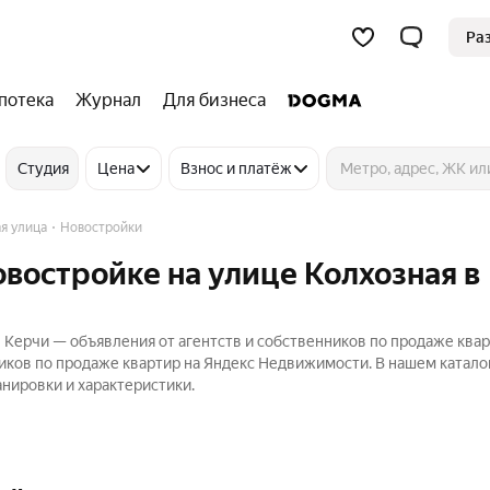
Ра
потека
Журнал
Для бизнеса
Студия
Цена
Взнос и платёж
я улица
Новостройки
овостройке на улице Колхозная в
 Керчи — объявления от агентств и собственников по продаже квар
ников по продаже квартир на Яндекс Недвижимости. В нашем катало
нировки и характеристики.