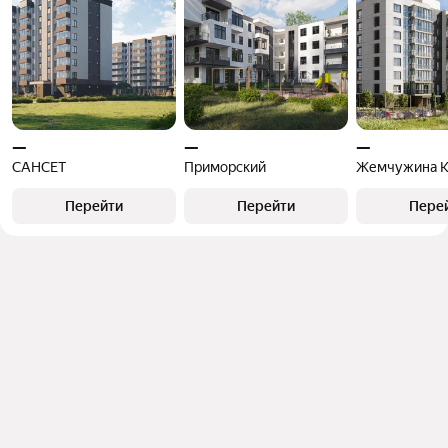
—
—
—
САНСЕТ
Приморский
Жемчужина К
Перейти
Перейти
Пере