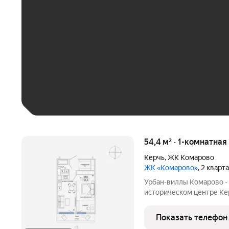
До 30 тыс. ₽
До 50 тыс. ₽
До 70 тыс. ₽
Больше 100 тыс. ₽
54,4 м² · 1-комнатная
Керчь
,
ЖК Комарово
ЖК «Комарово»
, 2 кварт
Урбан-виллы Комарово -
историческом центре Кер
нужно для жизни. При эт
благодаря обилию парко
Показать телефон
большой ландшафтный п