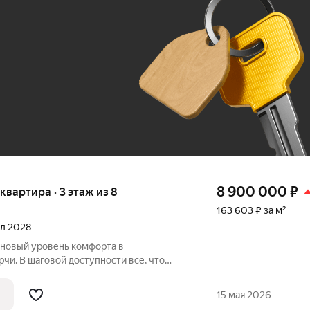
До 100 тыс. ₽
8 900 000
₽
 квартира · 3 этаж из 8
163 603 ₽ за м²
ал 2028
 новый уровень комфорта в
чи. В шаговой доступности всё, что
ом район считается спальным, тихим
вых зон. Прямо под окнами самый
15 мая 2026
арк в