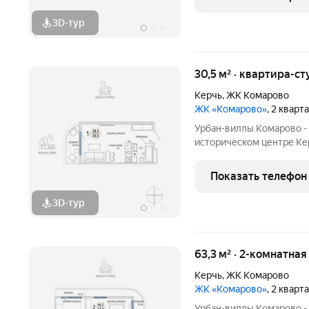
большой ландшафтный п
3D-тур
30,5 м² · квартира-ст
Керчь
,
ЖК Комарово
ЖК «Комарово»
, 2 кварт
Урбан-виллы Комарово -
историческом центре Кер
нужно для жизни. При эт
благодаря обилию парко
Показать телефон
большой ландшафтный п
3D-тур
63,3 м² · 2-комнатна
Керчь
,
ЖК Комарово
ЖК «Комарово»
, 2 кварт
Урбан-виллы Комарово -