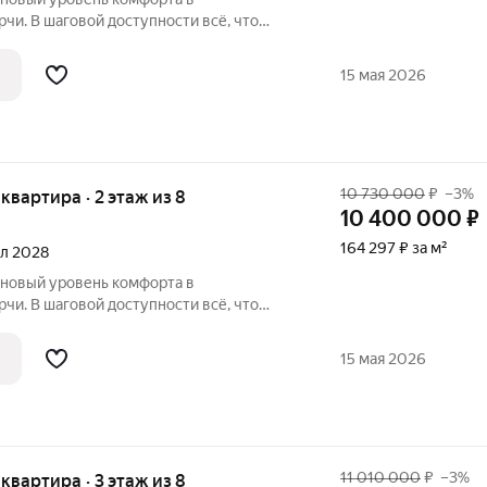
чи. В шаговой доступности всё, что
ом район считается спальным, тихим
вых зон. Прямо под окнами самый
15 мая 2026
арк в
10 730 000
₽
–3%
я квартира · 2 этаж из 8
10 400 000
₽
164 297 ₽ за м²
ал 2028
 новый уровень комфорта в
чи. В шаговой доступности всё, что
ом район считается спальным, тихим
вых зон. Прямо под окнами самый
15 мая 2026
арк в
11 010 000
₽
–3%
я квартира · 3 этаж из 8