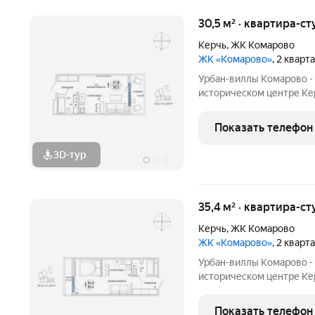
30,5 м² · квартира-ст
Керчь
,
ЖК Комарово
ЖК «Комарово»
, 2 кварт
Урбан-виллы Комарово -
историческом центре Кер
нужно для жизни. При эт
благодаря обилию парко
Показать телефон
большой ландшафтный п
3D-тур
35,4 м² · квартира-ст
Керчь
,
ЖК Комарово
ЖК «Комарово»
, 2 кварт
Урбан-виллы Комарово -
историческом центре Кер
нужно для жизни. При эт
благодаря обилию парко
Показать телефон