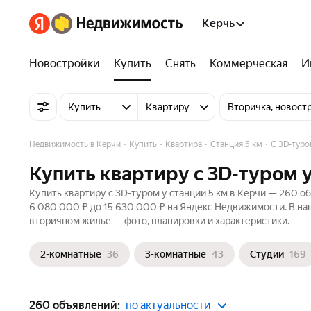
Керчь
Новостройки
Купить
Снять
Коммерческая
И
Купить
Квартиру
Вторичка, новост
Недвижимость в Керчи
Купить
Квартира
Станция 5 км
C 3D-тур
Купить квартиру c 3D-туром у
Купить квартиру c 3D-туром у станции 5 км в Керчи — 260 о
6 080 000 ₽ до 15 630 000 ₽ на Яндекс Недвижимости. В на
вторичном жилье — фото, планировки и характеристики.
2-комнатные
36
3-комнатные
43
Студии
169
260 объявлений:
по актуальности