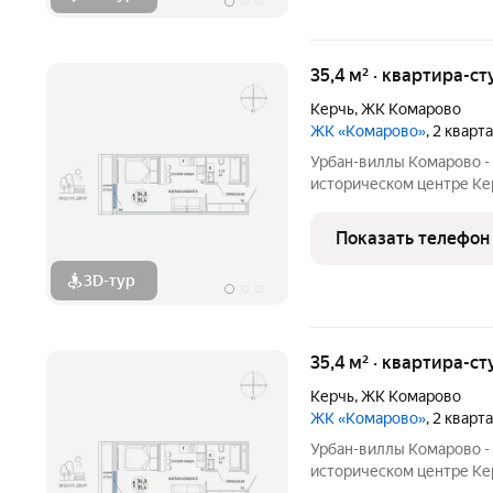
35,4 м² · квартира-ст
Керчь
,
ЖК Комарово
ЖК «Комарово»
, 2 кварт
Урбан-виллы Комарово -
историческом центре Кер
нужно для жизни. При эт
благодаря обилию парко
Показать телефон
большой ландшафтный п
3D-тур
35,4 м² · квартира-ст
Керчь
,
ЖК Комарово
ЖК «Комарово»
, 2 кварт
Урбан-виллы Комарово -
историческом центре Кер