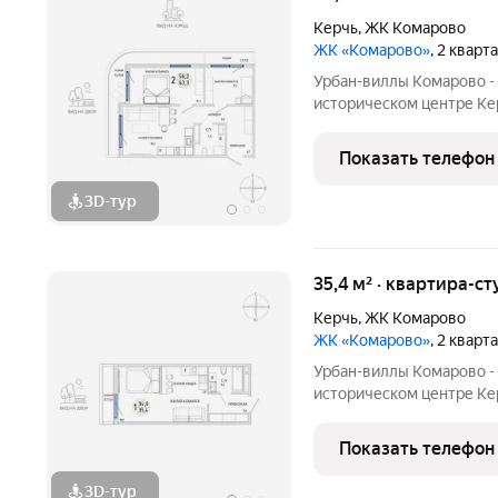
Керчь
,
ЖК Комарово
ЖК «Комарово»
, 2 кварт
Урбан-виллы Комарово -
историческом центре Кер
нужно для жизни. При эт
благодаря обилию парко
Показать телефон
большой ландшафтный п
3D-тур
35,4 м² · квартира-ст
Керчь
,
ЖК Комарово
ЖК «Комарово»
, 2 кварт
Урбан-виллы Комарово -
историческом центре Кер
нужно для жизни. При эт
благодаря обилию парко
Показать телефон
большой ландшафтный п
3D-тур