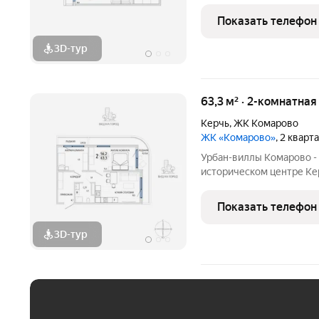
нужно для жизни. При эт
благодаря обилию парко
Показать телефон
большой ландшафтный п
3D-тур
63,3 м² · 2-комнатна
Керчь
,
ЖК Комарово
ЖК «Комарово»
, 2 кварт
Урбан-виллы Комарово -
историческом центре Кер
нужно для жизни. При эт
благодаря обилию парко
Показать телефон
большой ландшафтный п
3D-тур
ЕЖЕМЕСЯЧНЫЙ ПЛАТЁ