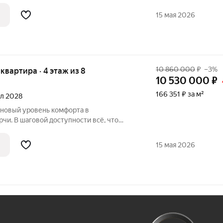
ом район считается спальным, тихим
вых зон. Прямо под окнами самый
15 мая 2026
арк в
10 860 000
₽
–3%
я квартира · 4 этаж из 8
10 530 000
₽
166 351 ₽ за м²
ал 2028
 новый уровень комфорта в
чи. В шаговой доступности всё, что
ом район считается спальным, тихим
вых зон. Прямо под окнами самый
15 мая 2026
арк в
Ж