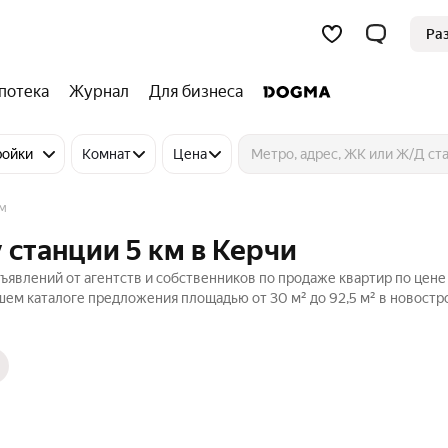
Ра
потека
Журнал
Для бизнеса
ройки
Комнат
Цена
ом
 станции 5 км в Керчи
бъявлений от агентств и собственников по продаже квартир по цене
шем каталоге предложения площадью от 30 м² до 92,5 м² в новостр