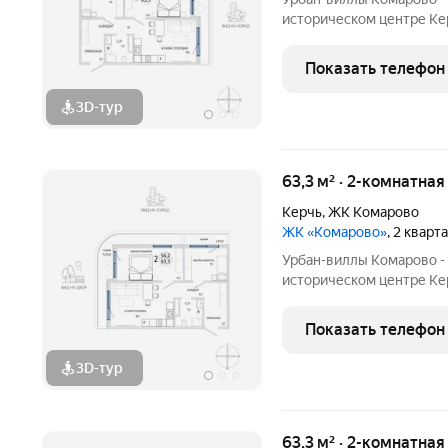
историческом центре Кер
нужно для жизни. При эт
благодаря обилию парко
Показать телефон
большой ландшафтный п
3D-тур
63,3 м² · 2-комнатна
Керчь
,
ЖК Комарово
ЖК «Комарово»
, 2 кварт
Урбан-виллы Комарово -
историческом центре Кер
нужно для жизни. При эт
благодаря обилию парко
Показать телефон
большой ландшафтный п
3D-тур
63,3 м² · 2-комнатна