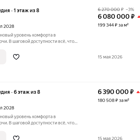
6 270 000
₽
–3%
удия · 1 этаж из 8
6 080 000
₽
199 344 ₽ за м²
ал 2028
 новый уровень комфорта в
чи. В шаговой доступности всё, что
ом район считается спальным, тихим
вых зон. Прямо под окнами самый
15 мая 2026
арк в
6 390 000
₽
удия · 6 этаж из 8
180 508 ₽ за м²
ал 2028
 новый уровень комфорта в
чи. В шаговой доступности всё, что
ом район считается спальным, тихим
вых зон. Прямо под окнами самый
15 мая 2026