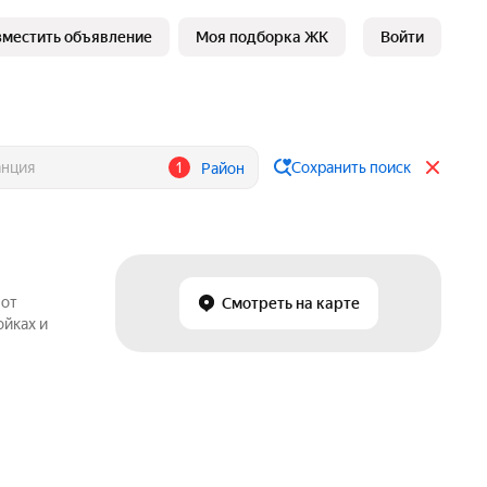
зместить объявление
Моя подборка ЖК
Войти
1
Сохранить поиск
Район
 от
Смотреть на карте
ойках и