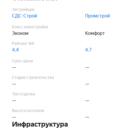
Застройщик
СДС-Строй
Промстрой
Класс новостройки
Эконом
Комфорт
Рейтинг ЖК
4.4
4.7
Срок сдачи
—
—
Стадия строительства
—
—
Тип отделки
—
—
Высота потолков
—
—
Инфраструктура