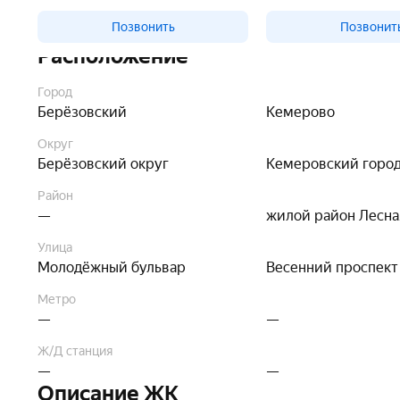
Позвонить
Позвонит
Расположение
Город
Берёзовский
Кемерово
Округ
Берёзовский округ
Кемеровский город
Район
—
жилой район Лесна
Улица
Молодёжный бульвар
Весенний проспект
Метро
—
—
Ж/Д станция
—
—
Описание ЖК