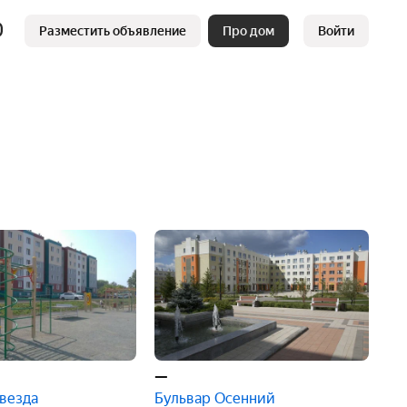
Разместить объявление
Про дом
Войти
—
везда
Бульвар Осенний