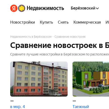
Берёзовский
Новостройки
Купить
Снять
Коммерческая
И
Недвижимость в Берёзовском
Сравнение новостроек
Сравнение новостроек в 
Сравните лучшие новостройки в Берёзовском по расположен
Удобный функционал сравнения ЖК по всем характеристика
—
—
в мкр. 4
Таежный