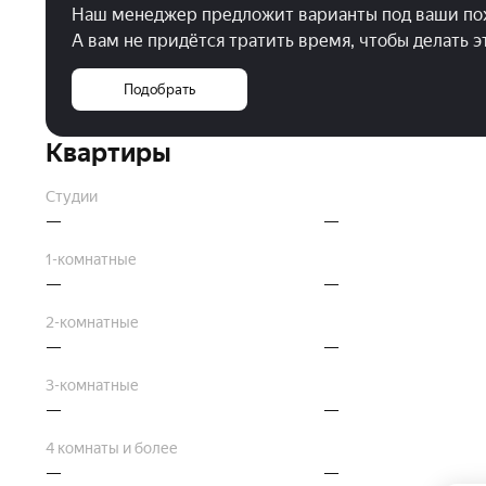
Наш менеджер предложит варианты под ваши по
А вам не придётся тратить время, чтобы делать 
Подобрать
Квартиры
Студии
—
—
1-комнатные
—
—
2-комнатные
—
—
3-комнатные
—
—
4 комнаты и более
—
—