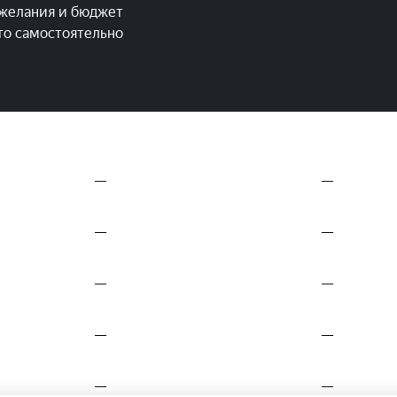
желания и бюджет
это самостоятельно
—
—
—
—
—
—
—
—
—
—