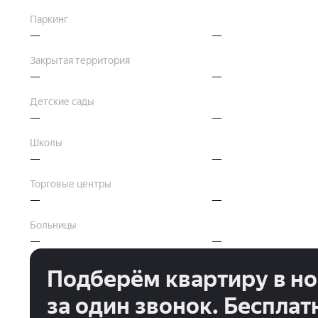
Паркинг
—
—
Закрытая территория
—
—
Детские сады
—
—
Школы
—
—
Торговые центры
—
—
Больницы
—
—
Подберём квартиру в н
за один звонок. Бесплат