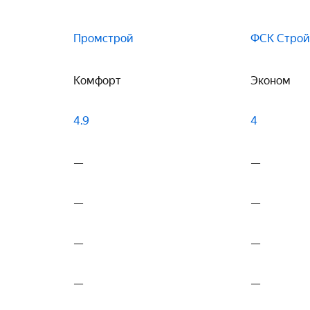
Промстрой
ФСК Строй
Комфорт
Эконом
4.9
4
—
—
—
—
—
—
—
—