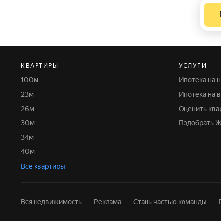
КВАРТИРЫ
УСЛУГИ
100м
Ипотека на
23м
Ипотека на 
26м
Оценить кв
30м
Подобрать 
34м
40м
Все квартиры
Вся недвижимость
Реклама
Стань частью команды