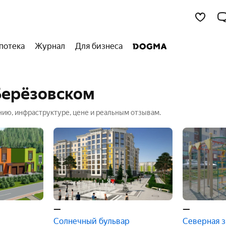
потека
Журнал
Для бизнеса
Берёзовском
ию, инфраструктуре, цене и реальным отзывам.
м поможет выбрать идеальную квартиру
—
—
Солнечный бульвар
Северная з