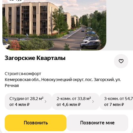
Загорские Кварталы
Строится
•
комфорт
Кемеровская обл.
,
Новокузнецкий округ
,
пос. Загорский
,
ул.
Речная
Студии
от 28,2 м²
2-комн.
от 33,8 м²
3-комн.
от 54,7
от 4 млн ₽
от 4,6 млн ₽
от 7 млн ₽
Позвонить
Позвоните мне