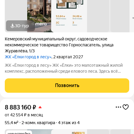
3D-тур
Кемеровский муниципальный округ
,
садоводческое
некоммерческое товарищество Горноспасатель
,
улица
Журавлёва
,
1/3
ЖК «Ёлки город в лесу»
, 2 квартал 2027
ЖК «Ёлки город в лесу» ЖК «Ёлки» это малоэтажный жилой
комплекс, расположенный среди елового леса. Здесь всё
продумано для спокойной и комфортной жизни без ремонта и
лишних забот. Главное преимущество проекта готовые
Позвонить
квартиры для жизни с первого
8 883 160
₽
от 42 554 ₽ в месяц
55,4 м²
2-комн. квартира
4 этаж из 4