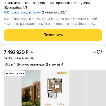
некоммерческое товарищество Горноспасатель
,
улица
Журавлёва
,
1/3
ЖК «Ёлки город в лесу»
, 2 квартал 2027
ЖК «Ёлки город в лесу» ЖК «Ёлки» это малоэтажный жилой
комплекс, расположенный среди елового леса. Здесь всё
продумано для спокойной и комфортной жизни без ремонта и
лишних забот. Главное преимущество проекта готовые
Позвонить
квартиры для жизни с первого
7 492 920
₽
от 35 894 ₽ в месяц
46,5 м²
2-комн. квартира
2 этаж из 4
новостройка