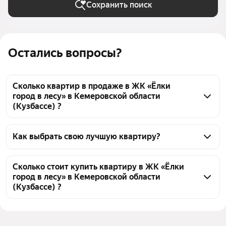
Сохранить поиск
Остались вопросы?
Сколько квартир в продаже в ЖК «Ёлки
город в лесу» в Кемеровской области
(Кузбассе) ?
На Яндекс Недвижимости в продаже в ЖК «Ёлки 
город в лесу» в Кемеровской области (Кузбассе) 48 
Как выбрать свою лучшую квартиру?
квартир 48 объявлений от застройщиков
Чтобы купить квартиру c 3D-туром в ЖК «Ёлки 
город в лесу», воспользуйтесь тепловой картой для 
Сколько стоит купить квартиру в ЖК «Ёлки
город в лесу» в Кемеровской области
оценки инфраструктуры и транспортной 
(Кузбассе) ?
доступности в выбранном районе в ЖК «Ёлки город 
в лесу» в Кемеровской области (Кузбассе)
Цена за квадратный метр
155 742 — 163 429 ₽
Для легкого выбора подходящей квартиры в 
Площадь
46 — 70 м²