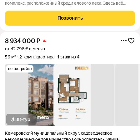
комплекс, расположенный среди елового леса. Здесь всё
продумано для спокойной и комфортной жизни без ремонта и
лишних забот. Главное преимущество проекта готовые
Позвонить
квартиры для жизни с первого
8 934 000
₽
от 42 798 ₽ в месяц
56 м²
2-комн. квартира
1 этаж из 4
новостройка
3D-тур
Кемеровский муниципальный округ
,
садоводческое
некоммерческое товарищество Горноспасатель
,
улица