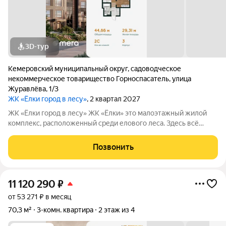
3D-тур
Кемеровский муниципальный округ
,
садоводческое
некоммерческое товарищество Горноспасатель
,
улица
Журавлёва
,
1/3
ЖК «Ёлки город в лесу»
, 2 квартал 2027
ЖК «Ёлки город в лесу» ЖК «Ёлки» это малоэтажный жилой
комплекс, расположенный среди елового леса. Здесь всё
продумано для спокойной и комфортной жизни без ремонта и
лишних забот. Главное преимущество проекта готовые
Позвонить
квартиры для жизни с первого
11 120 290
₽
от 53 271 ₽ в месяц
70,3 м²
3-комн. квартира
2 этаж из 4