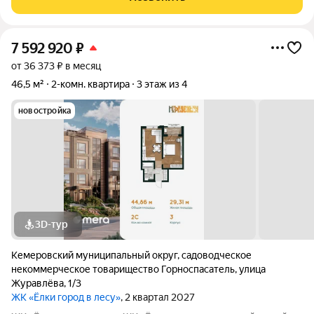
квартиры для жизни с первого
7 592 920
₽
от 36 373 ₽ в месяц
46,5 м²
2-комн. квартира
3 этаж из 4
новостройка
3D-тур
Кемеровский муниципальный округ
,
садоводческое
некоммерческое товарищество Горноспасатель
,
улица
Журавлёва
,
1/3
ЖК «Ёлки город в лесу»
, 2 квартал 2027