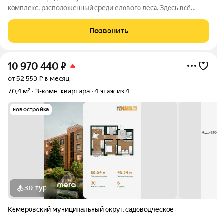
комплекс, расположенный среди елового леса. Здесь всё
продумано для спокойной и комфортной жизни без ремонта и
лишних забот. Главное преимущество проекта готовые
Позвонить
квартиры для жизни с первого
10 970 440
₽
от 52 553 ₽ в месяц
70,4 м²
3-комн. квартира
4 этаж из 4
новостройка
3D-тур
Кемеровский муниципальный округ
,
садоводческое