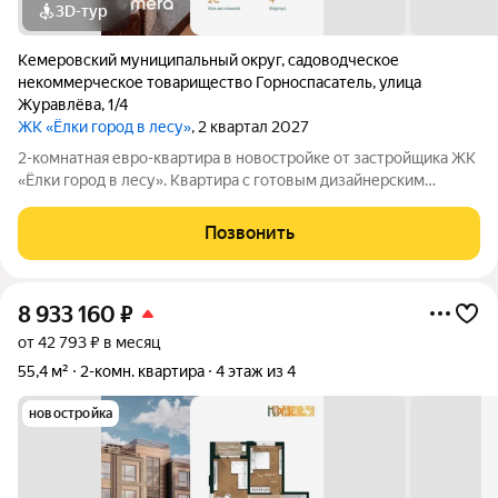
3D-тур
Кемеровский муниципальный округ
,
садоводческое
некоммерческое товарищество Горноспасатель
,
улица
Журавлёва
,
1/4
ЖК «Ёлки город в лесу»
, 2 квартал 2027
2-комнатная евро-квартира в новостройке от застройщика ЖК
«Ёлки город в лесу». Квартира с готовым дизайнерским
ремонтом, кухонным гарнитуром и полностью оборудованным
санузлом. Формат «заезжай и живи» без ремонта, шума и
Позвонить
дополнительных затрат.
8 933 160
₽
от 42 793 ₽ в месяц
55,4 м²
2-комн. квартира
4 этаж из 4
новостройка