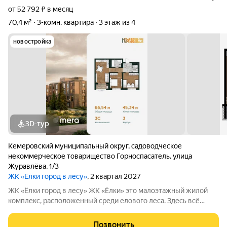
от 52 792 ₽ в месяц
70,4 м²
3-комн. квартира
3 этаж из 4
новостройка
3D-тур
Кемеровский муниципальный округ
,
садоводческое
некоммерческое товарищество Горноспасатель
,
улица
Журавлёва
,
1/3
ЖК «Ёлки город в лесу»
, 2 квартал 2027
ЖК «Ёлки город в лесу» ЖК «Ёлки» это малоэтажный жилой
комплекс, расположенный среди елового леса. Здесь всё
продумано для спокойной и комфортной жизни без ремонта и
лишних забот. Главное преимущество проекта готовые
Позвонить