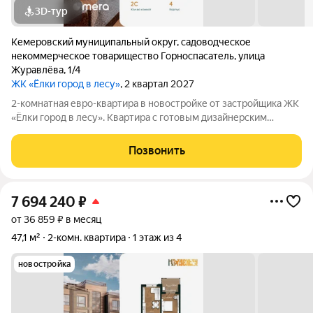
3D-тур
Кемеровский муниципальный округ
,
садоводческое
некоммерческое товарищество Горноспасатель
,
улица
Журавлёва
,
1/4
ЖК «Ёлки город в лесу»
, 2 квартал 2027
2-комнатная евро-квартира в новостройке от застройщика ЖК
«Ёлки город в лесу». Квартира с готовым дизайнерским
ремонтом, кухонным гарнитуром и полностью оборудованным
санузлом. Формат «заезжай и живи» без ремонта, шума и
Позвонить
дополнительных затрат.
7 694 240
₽
от 36 859 ₽ в месяц
47,1 м²
2-комн. квартира
1 этаж из 4
новостройка