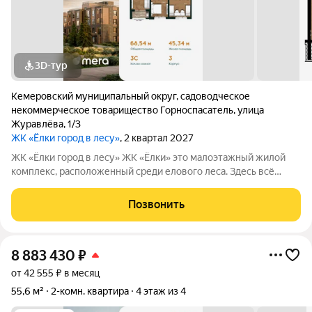
3D-тур
Кемеровский муниципальный округ
,
садоводческое
некоммерческое товарищество Горноспасатель
,
улица
Журавлёва
,
1/3
ЖК «Ёлки город в лесу»
, 2 квартал 2027
ЖК «Ёлки город в лесу» ЖК «Ёлки» это малоэтажный жилой
комплекс, расположенный среди елового леса. Здесь всё
продумано для спокойной и комфортной жизни без ремонта и
лишних забот. Главное преимущество проекта готовые
Позвонить
квартиры для жизни с первого
8 883 430
₽
от 42 555 ₽ в месяц
55,6 м²
2-комн. квартира
4 этаж из 4