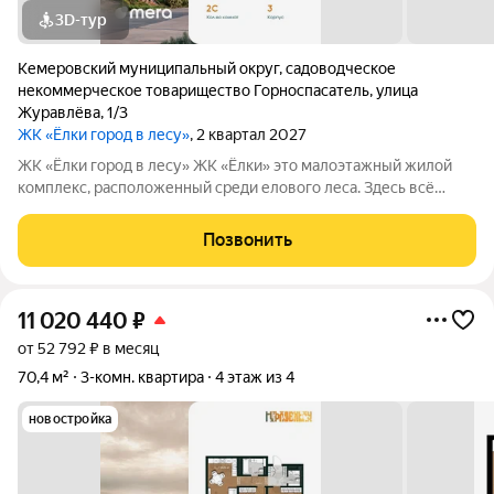
3D-тур
Кемеровский муниципальный округ
,
садоводческое
некоммерческое товарищество Горноспасатель
,
улица
Журавлёва
,
1/3
ЖК «Ёлки город в лесу»
, 2 квартал 2027
ЖК «Ёлки город в лесу» ЖК «Ёлки» это малоэтажный жилой
комплекс, расположенный среди елового леса. Здесь всё
продумано для спокойной и комфортной жизни без ремонта и
лишних забот. Главное преимущество проекта готовые
Позвонить
квартиры для жизни с первого
11 020 440
₽
от 52 792 ₽ в месяц
70,4 м²
3-комн. квартира
4 этаж из 4
новостройка