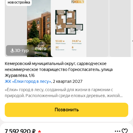
новостройка
3D-тур
Кемеровский муниципальный округ
,
садоводческое
некоммерческое товарищество Горноспасатель
,
улица
Журавлёва
,
1/6
ЖК «Ёлки город в лесу»
, 2 квартал 2027
«Ёлки» город в лесу, созданный для жизни в гармонии с
природой. Расположенный среди еловых деревьев, жилой
комплекс «Ёлки» предлагает комфорт, безопасность и
вдохновляющую атмосферу. Закрытая охраняемая территория
Позвонить
с зелёными дворами без машин,
7 592 920
₽