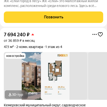
ЖК «Ёлки город в лесу» ЖК «Ёлки» это малоэтажный жилой
комплекс, расположенный среди елового леса. Здесь всё
продумано для спокойной и комфортной жизни без ремонта и
лишних забот. Главное преимущество проекта готовые
Позвонить
квартиры для жизни с первого
7 694 240
₽
от 36 859 ₽ в месяц
47,1 м²
2-комн. квартира
1 этаж из 4
новостройка
3D-тур
Кемеровский муниципальный округ
,
садоводческое