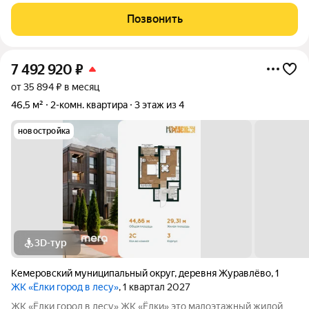
ремонтом, кухонным гарнитуром и полностью оборудованным
санузлом. Формат «заезжай и живи» без ремонта, шума и
Позвонить
дополнительных затрат.
7 492 920
₽
от 35 894 ₽ в месяц
46,5 м²
2-комн. квартира
3 этаж из 4
новостройка
3D-тур
Кемеровский муниципальный округ
,
деревня Журавлёво
,
1
ЖК «Ёлки город в лесу»
, 1 квартал 2027
ЖК «Ёлки город в лесу» ЖК «Ёлки» это малоэтажный жилой