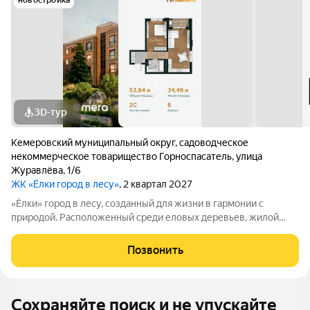
новостройка
3D-тур
Кемеровский муниципальный округ
,
садоводческое
некоммерческое товарищество Горноспасатель
,
улица
Журавлёва
,
1/6
ЖК «Ёлки город в лесу»
, 2 квартал 2027
«Ёлки» город в лесу, созданный для жизни в гармонии с
природой. Расположенный среди еловых деревьев, жилой
комплекс «Ёлки» предлагает комфорт, безопасность и
вдохновляющую атмосферу. Закрытая охраняемая территория
Позвонить
с зелёными дворами без машин,
Сохраняйте поиск и не упускайте