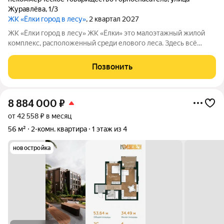
Журавлёва
,
1/3
ЖК «Ёлки город в лесу»
, 2 квартал 2027
ЖК «Ёлки город в лесу» ЖК «Ёлки» это малоэтажный жилой
комплекс, расположенный среди елового леса. Здесь всё
продумано для спокойной и комфортной жизни без ремонта и
лишних забот. Главное преимущество проекта готовые
Позвонить
квартиры для жизни с первого
8 884 000
₽
от 42 558 ₽ в месяц
56 м²
2-комн. квартира
1 этаж из 4
новостройка