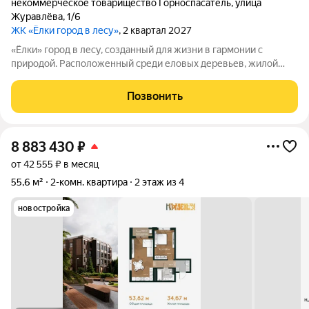
некоммерческое товарищество Горноспасатель
,
улица
Журавлёва
,
1/6
ЖК «Ёлки город в лесу»
, 2 квартал 2027
«Ёлки» город в лесу, созданный для жизни в гармонии с
природой. Расположенный среди еловых деревьев, жилой
комплекс «Ёлки» предлагает комфорт, безопасность и
вдохновляющую атмосферу. Закрытая охраняемая территория
Позвонить
с зелёными дворами без машин,
8 883 430
₽
от 42 555 ₽ в месяц
55,6 м²
2-комн. квартира
2 этаж из 4
новостройка