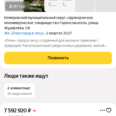
3D-тур
Кемеровский муниципальный округ
,
садоводческое
некоммерческое товарищество Горноспасатель
,
улица
Журавлёва
,
1/6
ЖК «Ёлки город в лесу»
, 2 квартал 2027
«Ёлки» город в лесу, созданный для жизни в гармонии с
природой. Расположенный среди еловых деревьев, жилой
комплекс «Ёлки» предлагает комфорт, безопасность и
вдохновляющую атмосферу. Закрытая охраняемая территория
Позвонить
с зелёными дворами без машин,
Люди также ищут
2-комнатные
34 предложения
7 592 920
₽