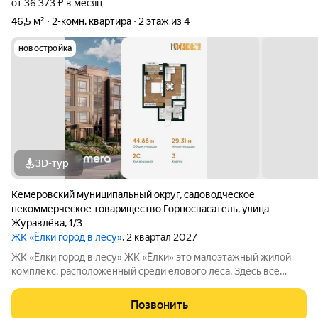
от 36 373 ₽ в месяц
46,5 м²
2-комн. квартира
2 этаж из 4
новостройка
3D-тур
Кемеровский муниципальный округ
,
садоводческое
некоммерческое товарищество Горноспасатель
,
улица
Журавлёва
,
1/3
ЖК «Ёлки город в лесу»
, 2 квартал 2027
ЖК «Ёлки город в лесу» ЖК «Ёлки» это малоэтажный жилой
комплекс, расположенный среди елового леса. Здесь всё
продумано для спокойной и комфортной жизни без ремонта и
лишних забот. Главное преимущество проекта готовые
Позвонить
квартиры для жизни с первого