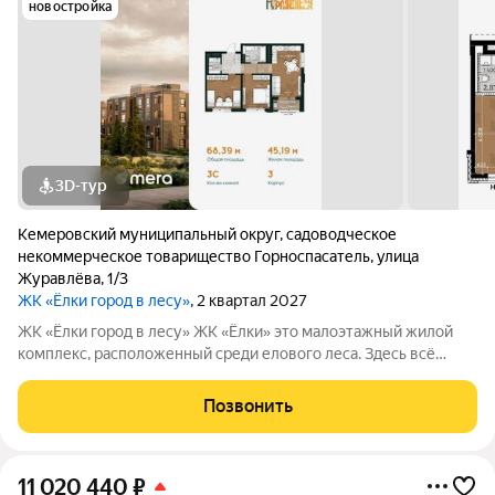
новостройка
3D-тур
Кемеровский муниципальный округ
,
садоводческое
некоммерческое товарищество Горноспасатель
,
улица
Журавлёва
,
1/3
ЖК «Ёлки город в лесу»
, 2 квартал 2027
ЖК «Ёлки город в лесу» ЖК «Ёлки» это малоэтажный жилой
комплекс, расположенный среди елового леса. Здесь всё
продумано для спокойной и комфортной жизни без ремонта и
лишних забот. Главное преимущество проекта готовые
Позвонить
квартиры для жизни с первого
11 020 440
₽