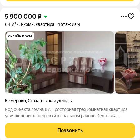
5 900 000
₽
64 м²
3-комн. квартира
4 этаж из 9
онлайн показ
Кемерово
,
Стахановская улица
,
2
Код объекта: 1979567. Просторная трехкомнатная квартира
улучшенной планировки в спальном районе Кедровка,
Кемерово Расположена на 4 этаже девятиэтажного
кирпичного/панельного дома в одном из самых зеленых и
Позвонить
обустроенных районов города Кедровке. Это