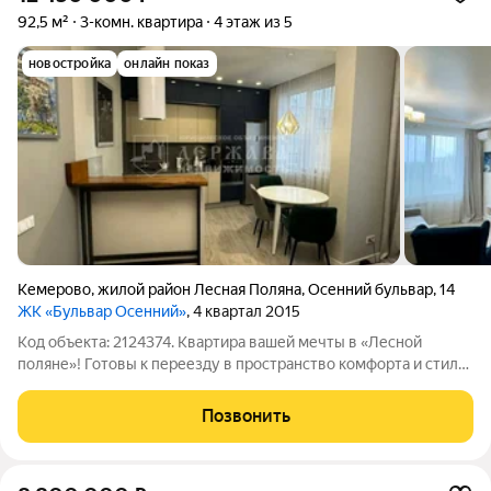
92,5 м²
3-комн. квартира
4 этаж из 5
новостройка
онлайн показ
Кемерово
,
жилой район Лесная Поляна
,
Осенний бульвар
,
14
ЖК «Бульвар Осенний»
, 4 квартал 2015
Код объекта: 2124374. Квартира вашей мечты в «Лесной
поляне»! Готовы к переезду в пространство комфорта и стиля?
КУХНЯ-11.4 кв.м. ГОСТИНАЯ-17.4 кв.м. МАСТЕР-СПАЛЬНЯ 20.6
кв.м. ДЕТСКАЯ-11.6 кв.м. ПРИХОЖАЯ-11 кв.м. Евроремонт
Позвонить
премиум-класса