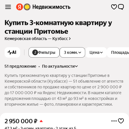
Купить 3-комнатную квартиру у
станции Притомье
Кемеровская область — Кузбасс
AI
Фильтры
3 комн.
Цена
Площадь
2
51 предложение
•
по актуальности
Купить трехкомнатную квартиру у станции Притомье в
Кемеровской области (Кузбассе) — 51 объявление от агентств
и собственников по продаже квартир по цене от 2 900 000 ₽
до 17 000 000 ₽ на Яндекс Недвижимости. В нашем каталоге
предложения площадью от 43 м² до 93 м² в новостройках и
вторичном жилье — фото, планировки и характеристики.
2 950 000
₽
47,3 м²
3-комн. квартира
2 этаж из 5