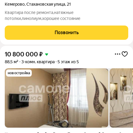
Кемерово
,
Стахановская улица
,
21
Квартира после ремонта,натяжные
потолки,линолиум,хорошее состояние
Позвонить
10 800 000
₽
88,5 м²
3-комн. квартира
5 этаж из 5
новостройка