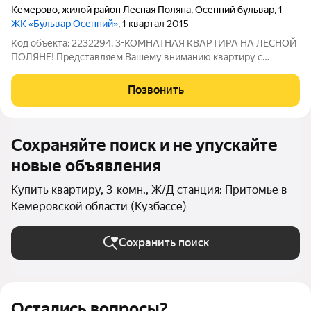
Кемерово
,
жилой район Лесная Поляна
,
Осенний бульвар
,
1
ЖК «Бульвар Осенний»
, 1 квартал 2015
Код объекта: 2232294. 3-КОМНАТНАЯ КВАРТИРА НА ЛЕСНОЙ
ПОЛЯНЕ! Представляем Вашему вниманию квартиру с
продуманной планировкой и дизайнерским ремонтом на
комфортном 2-м этаже! ГЛАВНЫЕ ПРЕИМУЩЕСТВА:
Позвонить
Современный ремонт "под ключ" - заезжай и живи Две
Сохраняйте поиск и не упускайте
новые объявления
Купить квартиру, 3-комн., Ж/Д станция: Притомье в
Кемеровской области (Кузбассе)
Сохранить поиск
Остались вопросы?