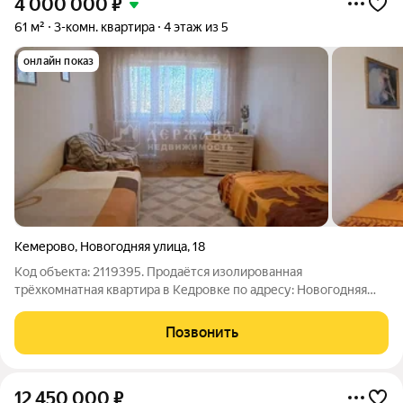
4 000 000
₽
61 м²
3-комн. квартира
4 этаж из 5
онлайн показ
Кемерово
,
Новогодняя улица
,
18
Код объекта: 2119395. Продаётся изолированная
трёхкомнатная квартира в Кедровке по адресу: Новогодняя
улица, 18. Квартира расположена на четвёртом этаже
пятиэтажного панельного дома, построенного в 1978 году.
Позвонить
-Очень удобная планировка, все комнаты
12 450 000
₽