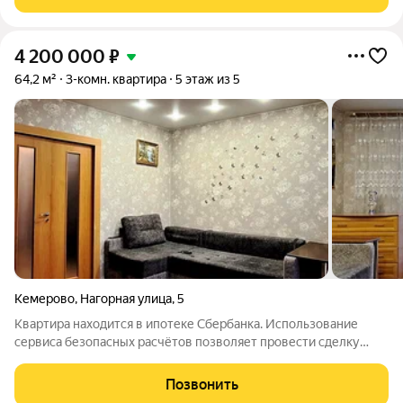
площадь квартиры 60 кв. м.,
4 200 000
₽
64,2 м²
3-комн. квартира
5 этаж из 5
Кемерово
,
Нагорная улица
,
5
Квартира находится в ипотеке Сбербанка. Использование
сервиса безопасных расчётов позволяет провести сделку
купли-продажи без риска для покупателя. Дом расположен в
жилом районе г. Кемерово "Кедровка". Примерно 30 минут
Позвонить
езды на автомобиле до