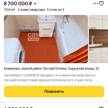
8 700 000
₽
70,9 м²
3-комн. квартира
5 этаж из 5
Кемерово
,
жилой район Лесная Поляна
,
Окружная улица
,
32
samoletplus-1328849 В продаже 3х комнатная квартира на
Лесной поляне! Квартира расположена на 5 этаже пяти
этажного дома. Квартира просторная, светлая, хорошая
планировка, одна комната с двумя окнами, так же кухня
Позвонить
гостиная, детская комната, большой