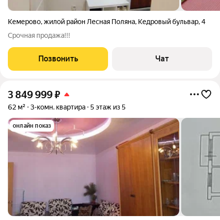
Кемерово
,
жилой район Лесная Поляна
,
Кедровый бульвар
,
4
Срочная продажа!!!
Позвонить
Чат
3 849 999
₽
62 м²
3-комн. квартира
5 этаж из 5
онлайн показ