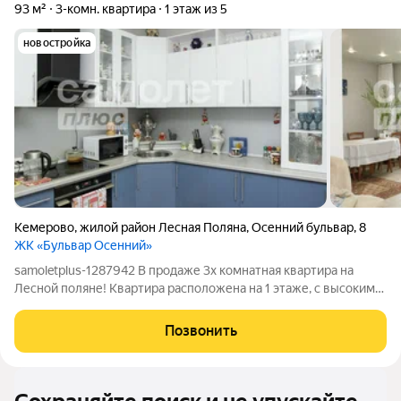
93 м²
3-комн. квартира
1 этаж из 5
новостройка
Кемерово
,
жилой район Лесная Поляна
,
Осенний бульвар
,
8
ЖК «Бульвар Осенний»
samoletplus-1287942 В продаже 3х комнатная квартира на
Лесной поляне! Квартира расположена на 1 этаже, с высоким
цоколем, прекрасное расположение дома, рядом остановка,
поликлиника, школа, детский сад и все магазины. Окна на 2
Позвонить
стороны, 3 окна на