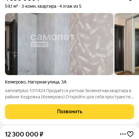
59,1 м²
3-комн. квартира
4 этаж из 5
Кемерово
,
Нагорная улица
,
3А
samoletplus-1311424 Продаётся уютная 3комнатная квартира в
районе Кедровка (Кемерово) Откройте для себя пространство
комфорта и уюта в прекрасной трёхкомнатной квартире, где
каждая деталь продумана для вашего удобства! Ключевые
Позвонить
характеристики:
12 300 000
₽