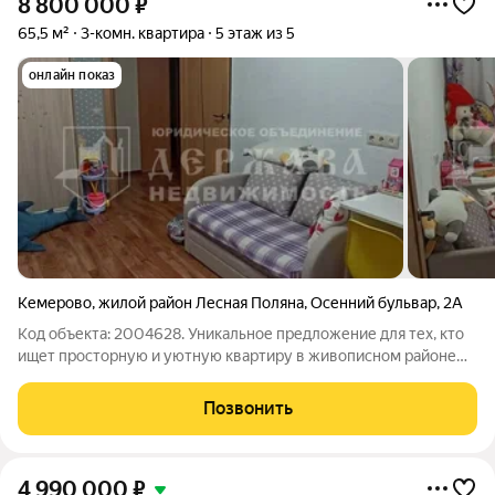
8 800 000
₽
65,5 м²
3-комн. квартира
5 этаж из 5
онлайн показ
Кемерово
,
жилой район Лесная Поляна
,
Осенний бульвар
,
2А
Код объекта: 2004628. Уникальное предложение для тех, кто
ищет просторную и уютную квартиру в живописном районе
Кемерово! Продаётся трёхкомнатная квартира площадью 65,5
кв. м на Осеннем бульваре, 2А в жилом районе Лесная Поляна.
Позвонить
Квартира расположена
4 990 000
₽