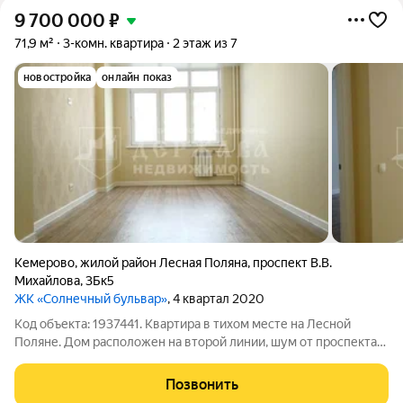
9 700 000
₽
71,9 м²
3-комн. квартира
2 этаж из 7
новостройка
онлайн показ
Кемерово
,
жилой район Лесная Поляна
,
проспект В.В.
Михайлова
,
3Бк5
ЖК «Солнечный бульвар»
, 4 квартал 2020
Код объекта: 1937441. Квартира в тихом месте на Лесной
Поляне. Дом расположен на второй линии, шум от проспекта
не доносится. Пусть Вас не смущает 1ый этаж, так как у дома
высокий цоколь. На входе Вас встречает просторная прихожая
Позвонить
7 кв.м.