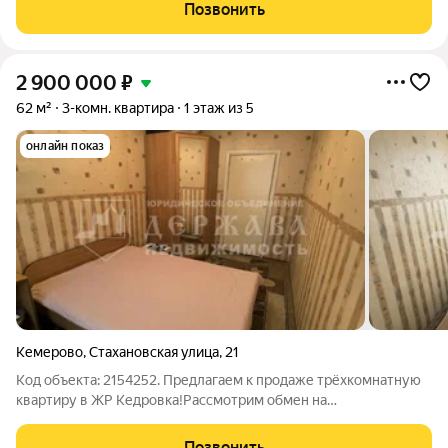
престижном районе Лесная Поляна - идеальное место для
Позвонить
счастливой семейной жизни! ГЛАВНЫЕ ПРЕИМУЩЕСТВА:
2 900 000
₽
62 м²
3-комн. квартира
1 этаж из 5
онлайн показ
Кемерово
,
Стахановская улица
,
21
Код объекта: 2154252. Предлагаем к продаже трёхкомнатную
квартиру в ЖР Кедровка!Рассмотрим обмен на
двухкомнатную квартиру на Радуге с доплатой. Откройте
дверь в пространство, где можно создать дом вашей мечты:
Позвонить