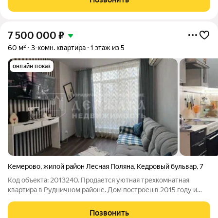
квартира с изолированными комнатами в
7 500 000
₽
60 м²
3-комн. квартира
1 этаж из 5
онлайн показ
Кемерово
,
жилой район Лесная Поляна
,
Кедровый бульвар
,
7
Код объекта: 2013240. Продается уютная трехкомнатная
квартира в Рудничном районе. Дом построен в 2015 году и
отличается качественной постройкой. Квартира расположена
на 1 этаже многоквартирного 5-ти этажного дома. Общая
Позвонить