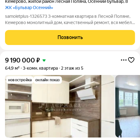
Кемерово
,
жилой район Лесная Поляна
,
Осенний бульвар
,
8
ЖК «Бульвар Осенний»
samoletplus-1326573 3-комнатная квартира в Лесной Поляне,
Кемерово монолитный дом, качественный ремонт, вся мебель
и техника остаются. Большая гардеробная, которую легко
переделать в рабочий кабинет. Современный монолитный дом
Позвонить
с высокими
9 190 000
₽
64,9 м²
3-комн. квартира
2 этаж из 5
новостройка
онлайн показ