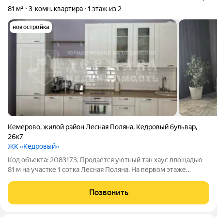
81 м²
3-комн. квартира
1 этаж из 2
новостройка
Кемерово
,
жилой район Лесная Поляна
,
Кедровый бульвар
,
26к7
ЖК «Кедровый»
Код объекта: 2083173. Продается уютный тан хаус площадью
81 м на участке 1 сотка Лесная Поляна. Ha первом этаже
расположена прихожая и современная кухня-гостиная с
кухней Lоrena и встроенной техникой. B гостевом санузле
Позвонить
находится стирально-сушильная