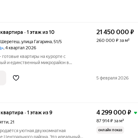
21 450 000
₽
 квартира · 1 этаж из 10
260 000 ₽ за м²
а Шерегеш
,
улица Гагарина
,
51/5
д»
, 4 квартал 2026
 готовые квартиры на курорте с
ый и единственный микрорайон в
аструктурой на территории, расположен
ш: у подножия горы, рядом с лесом и
5 февраля 2026
4 299 000
₽
 квартира · 1 этаж из 9
87 914 ₽ за м²
ятти
,
21
онлайн показ
Продаётся уютная двухкомнатная
те Центрального района. Это идеальный