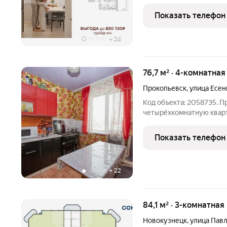
ВЕСЬ СРОК, СКИДКА ДО
ПРЕДЛОЖЕНИЯ! Болеe п
Показать телефон
предоставит по телефон
+
26
76,7 м² · 4-комнатная
Прокопьевск
,
улица Есен
Код объекта: 2058735. 
четырёхкомнатную кварти
Есенина, 36. Квартира р
девятиэтажного панельно
Показать телефон
балкона позволяет насл
+
22
84,1 м² · 3-комнатная
Новокузнецк
,
улица Пав