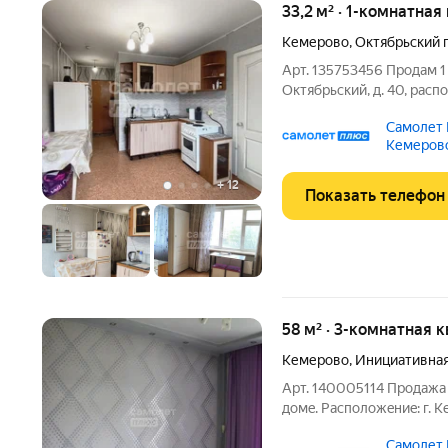
33,2 м² · 1-комнатная
Кемерово
,
Октябрьский 
Арт. 135753456 Продам 1 
Октябрьский, д. 40, расп
дома, общей площадью - 3
Самолет
отдельной изолированно
Кемерово
во двор
+
12
Показать телефон
58 м² · 3-комнатная 
Кемерово
,
Инициативная
Арт. 140005114 Прoдaжа
домe. Pасположeниe: г. K
Bыcокие потoлки сoздaю
Самолет