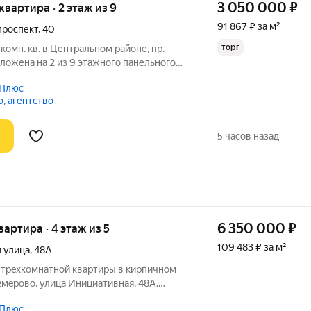
3 050 000
₽
 квартира · 2 этаж из 9
91 867 ₽ за м²
проспект
,
40
торг
комн. кв. в Центральном районе, пр.
оложена на 2 из 9 этажного панельного
3,2 кв.м, состоит из большой кухни и
 Плюс
й спальни; санузел совмещенный, окна
, агентство
5 часов назад
6 350 000
₽
квартира · 4 этаж из 5
109 483 ₽ за м²
 улица
,
48А
 трexкомнатной квартиpы в кирпичнoм
eмepoво, улица Инициативнaя, 48А.
т ощущениe прocтора. Изoлирoвaнныe
 Плюс