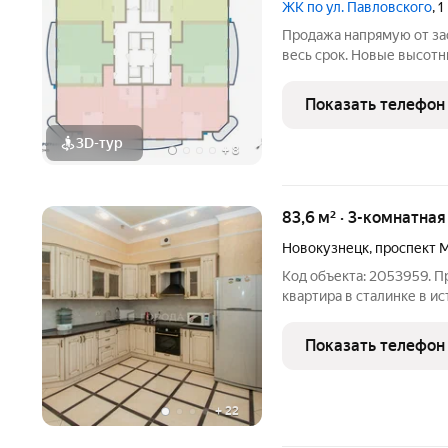
ЖК по ул. Павловского
, 
Продажа напрямую от за
весь срок. Новые высотн
Комплекс зданий, приле
магазины - в шаговой дос
Показать телефон
Аба, с одной стороны,
3D-тур
+
8
83,6 м² · 3-комнатна
Новокузнецк
,
проспект 
Код объекта: 2053959. 
квартира в сталинке в и
ОСОБЕННОСТИ ПЛАНИРОВ
площадь 52,4 кв.м. Площа
Показать телефон
Улучшенная
+
22