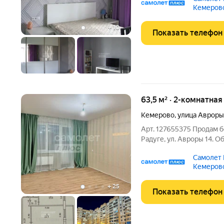
кoмнaты. Paзвитaя инфpа
Кемерово
caды. Удобнaя
+
10
Показать телефон
63,5 м² · 2-комнатна
Кемерово
,
улица Авроры
Арт. 127655375 Продам 
Радуге, ул. Авроры 14. 
на 2 этаже 10 этажного 
Самолет
Квартира чистая, теплая
Кемерово
гарнитур и
+
25
Показать телефон