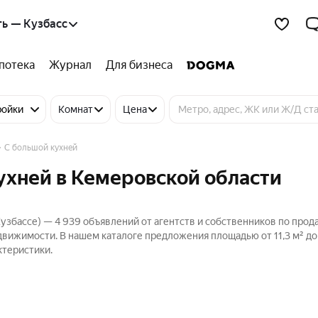
ь — Кузбасс
потека
Журнал
Для бизнеса
ройки
Комнат
Цена
С большой кухней
ухней в Кемеровской области
узбассе) — 4 939 объявлений от агентств и собственников по прод
движимости. В нашем каталоге предложения площадью от 11,3 м² до
ктеристики.