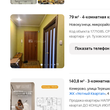
79 м² · 4-комнатная 
Новокузнецк
,
микрорайо
Код объекта: 1771085.
квартира - ул. Тузовског
кв.м. Этаж: 10/10 Окна в
постройки: 1993 Не упус
Показать телефон
Свяжитесь с нами
+
11
140,8 м² · 3-комнатна
Кемерово
,
улица Терешк
ЖК «Уютный Квартал»
, 
Продажа квартиры НА
квартал ДО КОНЦА ИЮЛЯ ДЕЙСТВУЮТ АКЦИИ: СТАВКА 3,5% НА