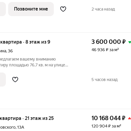
 4% НА КВАРТИРЫ И ДРУГИЕ
одpобную информацию менеджер
Позвоните мне
2 часа назад
у! Звоните! ЖК Уютный
3 600 000
₽
 квартира · 8 этаж из 9
46 936 ₽ за м²
ина
,
36
Предлагаем вашему вниманию
ру площадью 76,7 кв. м на улице
асположена на восьмом этаже
го дома 1984 года постройки. Наличие
5 часов назад
аждаться
10 168 044
₽
 квартира · 21 этаж из 25
120 904 ₽ за м²
ловского
,
13А