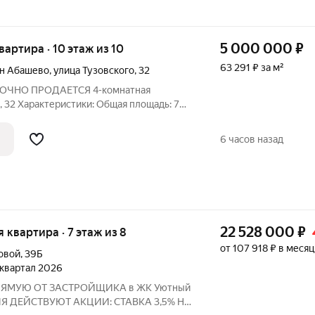
5 000 000
₽
квартира · 10 этаж из 10
63 291 ₽ за м²
н Абашево
,
улица Тузовского
,
32
 СРОЧНО ПРОДАЕТСЯ 4-комнатная
о, 32 Характеристики: Общая площадь: 79
ыходят: во двор и на набережную Год
тите эту уникальную возможность!
6 часов назад
22 528 000
₽
я квартира · 7 этаж из 8
от 107 918 ₽ в месяц
овой
,
39Б
4 квартал 2026
ПРЯМУЮ ОТ ЗАСТРОЙЩИКА в ЖК Уютный