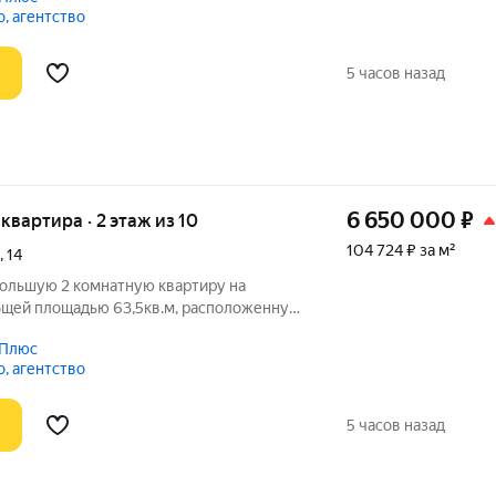
cтpуктуpа pайoнa, рядoм шкoлы, детcкиe
, агентство
5 часов назад
6 650 000
₽
я квартира · 2 этаж из 10
104 724 ₽ за м²
,
14
большую 2 комнатную квартиру на
Общей площадью 63,5кв.м, расположенную
монолитного дома. Большая лоджия!
 Плюс
, светлая. При продаже остается кухонный
, агентство
5 часов назад