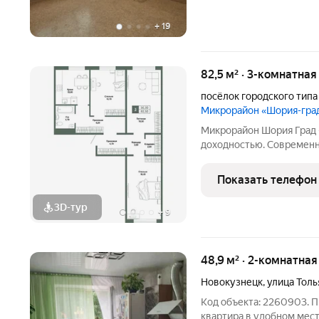
+
19
82,5 м² · 3-комнатная
посёлок городского тип
Микрорайон «Шория-гра
Микрорайон Шория Град -
доходностью. Современн
Шерегеше со своей инфр
в центре поселка Шереге
Показать телефон
тремя горнолыжными
3D-тур
+
9
48,9 м² · 2-комнатная
Новокузнецк
,
улица Толь
Код объекта: 2260903. 
квартира в удобном мес