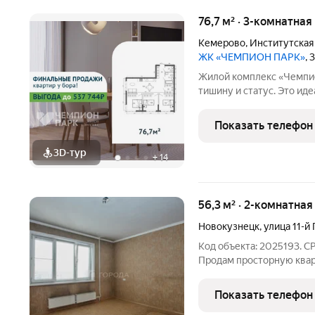
76,7 м² · 3-комнатная
Кемерово
,
Институтская
ЖК «ЧЕМПИОН ПАРК»
, 
Жилой комплекс «Чемпион
тишину и статус. Это ид
динамичным городом и н
особенность потрясающий вид из окна на живописный сосновый
Показать телефон
бор. Наслаждайтесь чис
3D-тур
+
14
56,3 м² · 2-комнатна
Новокузнецк
,
улица 11-й
Код объекта: 2025193. СРОЧНАЯ ПРОДАЖА! ЦЕНА РЕАЛЬНАЯ!
Продам просторную кварт
Гвардейской Армии, 13. И
«хрущевок» и хочет дыш
Показать телефон
ПОЧЕМУ ЭТУ