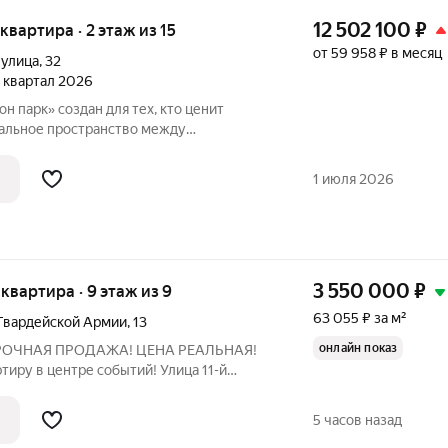
12 502 100
₽
 квартира · 2 этаж из 15
от 59 958 ₽ в месяц
 улица
,
32
3 квартал 2026
 парк» создан для тех, кто ценит
еальное пространство между
етронутой природой. Главная
1 июля 2026
тым воздухом
3 550 000
₽
я квартира · 9 этаж из 9
63 055 ₽ за м²
 Гвардейской Армии
,
13
онлайн показ
иру в центре событий! Улица 11-й
деальный вариант для тех, кто устал от
ать свободой в просторных метрах!
5 часов назад