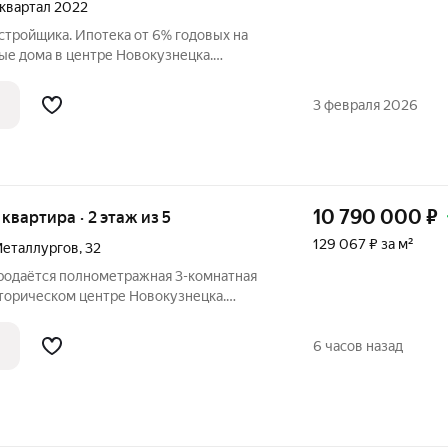
1 квартал 2022
стройщика. Ипотека от 6% годовых на
ые дома в центре Новокузнецка.
гающих к ТРК «Комета»: все нужные
тупности. Вид из окон на реки Томь и
3 февраля 2026
10 790 000
₽
я квартира · 2 этаж из 5
129 067 ₽ за м²
Металлургов
,
32
Продаётся полнометражная 3-комнатная
сторическом центре Новокузнецка.
КИ Общая площадь 83.6 кв.м. Жилая
дь кухни 10,5 кв.м. Высота потолка 3,3 м
6 часов назад