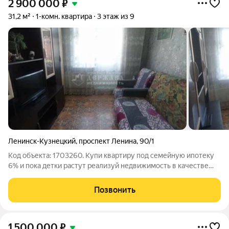
2 900 000
₽
31,2 м²
1-комн. квартира
3 этаж из 9
Ленинск-Кузнецкий
,
проспект Ленина
,
90/1
Код объекта: 1703260. Купи квартиру под семейную ипотеку
6% и пока детки растут реализуй недвижимость в качестве
инвестиции ИМЕЕТСЯ ЦЕНОВОЕ
ПРЕДЛОЖЕНИЕ,ПОЗВОНИТЕ НАМ. Расположение: Россия,
Позвонить
Кемеровская область Кузбасс, Ленинск-Кузнецкий, проспект
1 500 000
₽