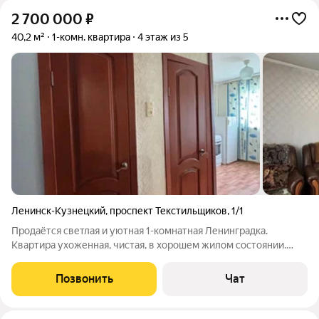
2 700 000
₽
40,2 м²
1-комн. квартира
4 этаж из 5
Ленинск-Кузнецкий
,
проспект Текстильщиков
,
1/1
Продаётся светлая и уютная 1-комнатная Ленинградка.
Квартира ухоженная, чистая, в хорошем жилом состоянии.
Сразу можно заехать и жить без вложений в ремонт.
Безусловное преимущество квартиры - просторная кухня,
Позвонить
Чат
раздельный санузел и светлый