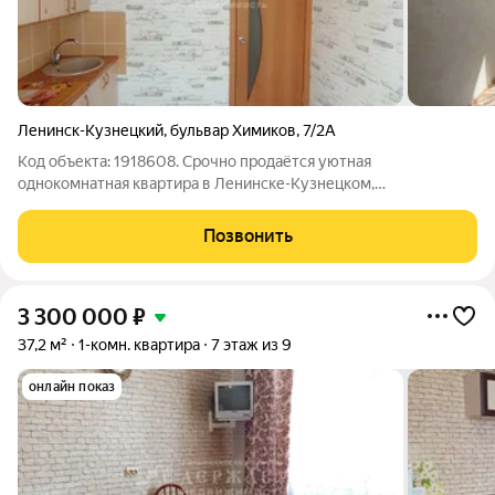
Ленинск-Кузнецкий
,
бульвар Химиков
,
7/2А
Код объекта: 1918608. Срочно продаётся уютная
однокомнатная квартира в Ленинске-Кузнецком,
расположенная на бульваре Химиков, 7/2А. Этот объект
идеальный выбор для тех, кто ценит комфорт и доступность.
Позвонить
Квартира находится на 6 этаже 9-этажного
3 300 000
₽
37,2 м²
1-комн. квартира
7 этаж из 9
онлайн показ