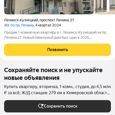
Ленинск-Кузнецкий
,
проспект Ленина
,
27
ЖК по пр. Ленина
, 4 квартал 2024
Продам 1-комнатную квартиру в г. Ленинск-Кузнецкий на пр.
Ленина,27. Новый панельный дом был сдан в 2025
году(застройщик ООО "Мастер-Строй"). В квартире
установлены стеклопакеты, биметаллические радиаторы,
Позвонить
большая кухня с выходом на балкон, в
Сохраняйте поиск и не упускайте
новые объявления
Купить квартиру, вторичка, 1-комн., студия, до 4,5 млн
₽ за всё, Ж/Д станция: 279 км в Кемеровской области
(Кузбассе)
Сохранить поиск