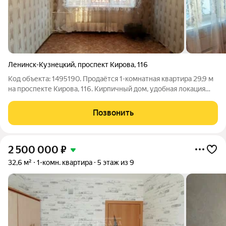
Ленинск-Кузнецкий
,
проспект Кирова
,
116
Код объекта: 1495190. Продаётся 1-комнатная квартира 29,9 м
на проспекте Кирова, 116. Кирпичный дом, удобная локация
Хотите купить свою первую квартиру или надёжный вариант
для сдачи в аренду? Обратите внимание на этот объект в
Позвонить
Ленинске-Кузнецком.
2 500 000
₽
32,6 м²
1-комн. квартира
5 этаж из 9