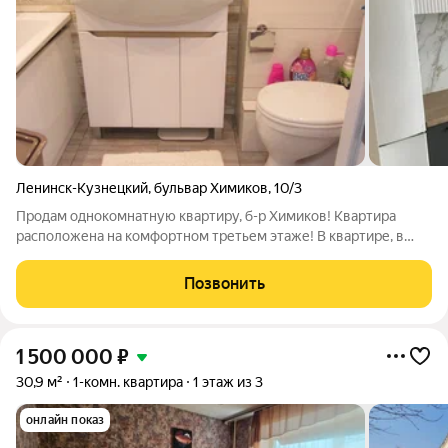
Ленинск-Кузнецкий
,
бульвар Химиков
,
10/3
Продам однокомнатную квартиру, б-р Химиков! Квартира
расположена на комфортном третьем этаже! В квартире, в
2022г., сделан капитальный ремонт: заменена
электропроводка, сантехника, все трубы- водопроводные,
Позвонить
канализационные; новое отопление, пол
1 500 000
₽
30,9 м²
1-комн. квартира
1 этаж из 3
онлайн показ