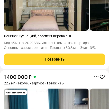
Ленинск-Кузнецкий
,
проспект Кирова
,
100
Код объекта: 2029636. Уютная 1-комнатная квартира
Основные характеристики: - Площадь: 30,8 м - - Этаж: 3/5
(третий этаж пятиэтажного панельного дома) - - Тип дома:
Панельный, типовая застройка - - Планировка: Классическая
Позвонить
однокомнатная квартира -
1 400 000
₽
22,2 м²
1-комн. квартира
1 этаж из 5
онлайн показ