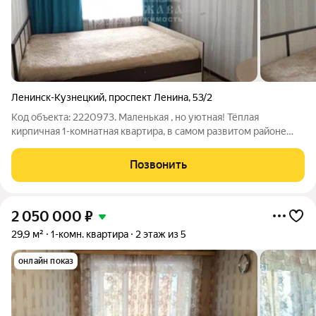
Ленинск-Кузнецкий
,
проспект Ленина
,
53/2
Код объекта: 2220973. Маленькая , но уютная! Тёплая
кирпичная 1-комнатная квартира, в самом развитом районе
города. на проспекте Ленина, 53/2 компактный и практичный
вариант на первом этаже с окнами во двор. Тишина и
Позвонить
приватность обеспечены, а доступ
2 050 000
₽
29,9 м²
1-комн. квартира
2 этаж из 5
онлайн показ