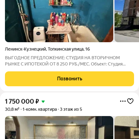
Ленинск-Кузнецкий
,
Топкинская улица
,
16
ВЫГОДНОЕ ПРЕДЛОЖЕНИЕ: СТУДИЯ НА ВТОРИЧНОМ
РЫНКЕ С ИПОТЕКОЙ ОТ 8 250 РУБ./МЕС. Объект: Студия
Адрес: г. Ленинск-Кузнецкий, ул. Топкинская, д. 16 Тип дома:
Панельный, 1981 года постройки Этаж: 4-й этаж 5-этажного
Позвонить
дома Общая площадь: 22.8 кв. м
1 750 000
₽
30,8 м²
1-комн. квартира
3 этаж из 5