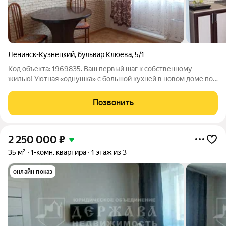
Ленинск-Кузнецкий
,
бульвар Клюева
,
5/1
Код объекта: 1969835. Ваш первый шаг к собственному
жилью! Уютная «однушка» с большой кухней в новом доме под
ипотеку 6%. Мечтаете о современной квартире с видом, где
можно сразу жить? Этот вариант ваш идеальный старт! Это не
Позвонить
просто метры, а готовое
2 250 000
₽
35 м²
1-комн. квартира
1 этаж из 3
онлайн показ