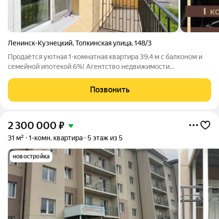
Ленинск-Кузнецкий
,
Топкинская улица
,
148/3
Продаётся уютная 1-комнатная квартира 39,4 м с балконом и
семейной ипотекой 6%! Агентство недвижимости
«Авторитет» Ленинск-Кузнецкий Основные параметры:
Адрес: ул. Топкинская, д. 148/3. Площадь: 39,4 м (кухня 9 м,
Позвонить
просторная комната, балкон).
2 300 000
₽
31 м²
1-комн. квартира
5 этаж из 5
новостройка