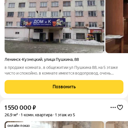
Ленинск-Кузнецкий
,
улица Пушкина
,
88
в продаже комната , в общежитии ул Пушкина 88, на 5 этаже
чисто и спокойно. в комнате имеется водопровод. очень
хороший вариант
Позвонить
1 550 000
₽
26,9 м²
1-комн. квартира
1 этаж из 5
онлайн показ