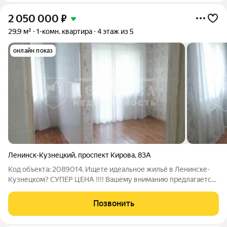
2 050 000
₽
29,9 м²
1-комн. квартира
4 этаж из 5
онлайн показ
Ленинск-Кузнецкий
,
проспект Кирова
,
83А
Код объекта: 2089014. Ищете идеальное жильё в Ленинске-
Кузнецком? СУПЕР ЦЕНА !!!! Вашему вниманию предлагается
уютная однокомнатная квартира по адресу: проспект Кирова,
83А. Эта квартира прекрасный выбор для молодых
Позвонить
специалистов, студентов, семей с