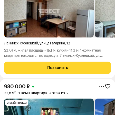
Ленинск-Кузнецкий
,
улица Гагарина
,
12
S37,4 м, жилая площадь - 15,1 м, кухня - 11,3 м. 1-комнатная
квартира, находится по адресу: г. Ленинск-Кузнецкий, ул.
Гагарина 12, на 1 этаже 5 этажного кирпичного дома, 2006 года
постройки, в районе Губернского рынка. Квартира не угловая,
Позвонить
теплая и
980 000
₽
22,8 м²
1-комн. квартира
4 этаж из 5
онлайн показ