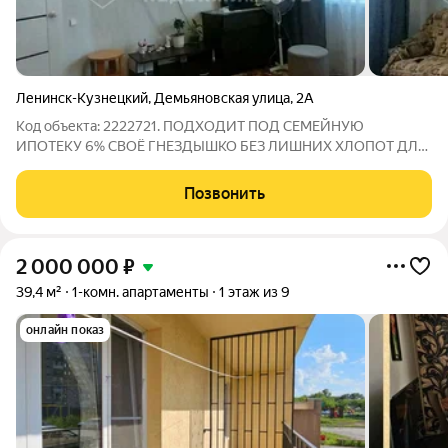
Ленинск-Кузнецкий
,
Демьяновская улица
,
2А
Код объекта: 2222721. ПОДХОДИТ ПОД СЕМЕЙНУЮ
ИПОТЕКУ 6% СВОЁ ГНЕЗДЫШКО БЕЗ ЛИШНИХ ХЛОПОТ ДЛЯ
МОЛОДЫХ И ДЛЯ ДУШОЙ МОЛОДЫХ Представьте: утро
начинается без пробок, школа через дорогу, а вечером вы
Позвонить
встречаете закат в тихом дворе нового кирпичного
2 000 000
₽
39,4 м²
1-комн. апартаменты
1 этаж из 9
онлайн показ