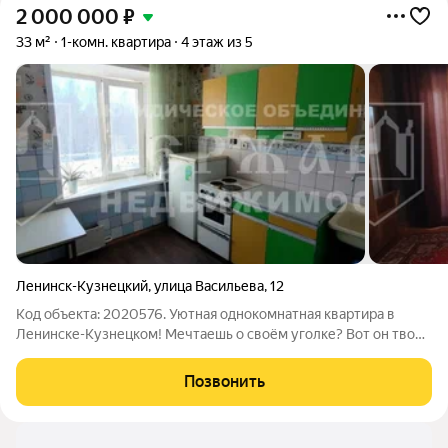
2 000 000
₽
33 м²
1-комн. квартира
4 этаж из 5
Ленинск-Кузнецкий
,
улица Васильева
,
12
Код объекта: 2020576. Уютная однокомнатная квартира в
Ленинске-Кузнецком! Мечтаешь о своём уголке? Вот он твой
чистый холст! ул. Васильева, 12 лучший баланс цены, отличной
локации и перспектив! 33 м с идеальной планировкой:
Позвонить
изолированные комнаты