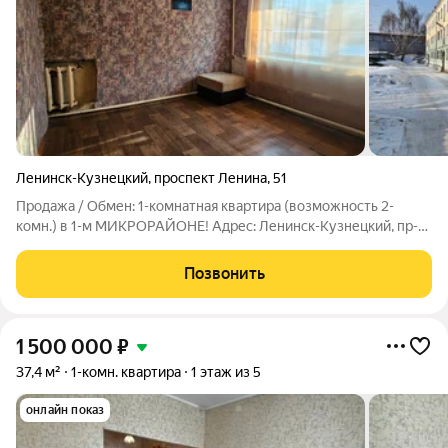
Ленинск-Кузнецкий
,
проспект Ленина
,
51
Продажа / Обмен: 1-комнатная квартира (возможность 2-
комн.) в 1-м МИКРОРАЙОНЕ! Адрес: Ленинск-Кузнецкий, пр-т
Ленина, д. 51 Характеристики: Площадь: 30,9 кв.м. Этаж: 1/3,
теплый кирпичный дом. Планировка: 1 комната грамотно
Позвонить
разделена, что
1 500 000
₽
37,4 м²
1-комн. квартира
1 этаж из 5
онлайн показ