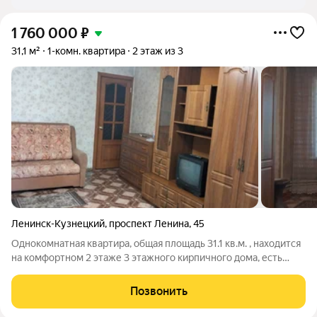
1 760 000
₽
31,1 м²
1-комн. квартира
2 этаж из 3
Ленинск-Кузнецкий
,
проспект Ленина
,
45
Однокомнатная квартира, общая площадь 31.1 кв.м. , находится
на комфортном 2 этаже 3 этажного кирпичного дома, есть
придомовая парковка во дворе, подойдёт для молодой пары, а
так же для сдачи в аренду. В квартире выполнен
Позвонить
косметический ремонт, на