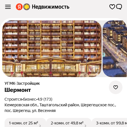
УГМК-Застройщик
Шермонт
Строится
•
бизнес
•
4.9 (173)
Кемеровская обл.
,
Таштагольский район
,
Шерегешское пос.
,
пос. Шерегеш
,
ул. Весенняя
1-комн.
от 25 м²
2-комн.
от 49,8 м²
3-комн.
от 99,8 