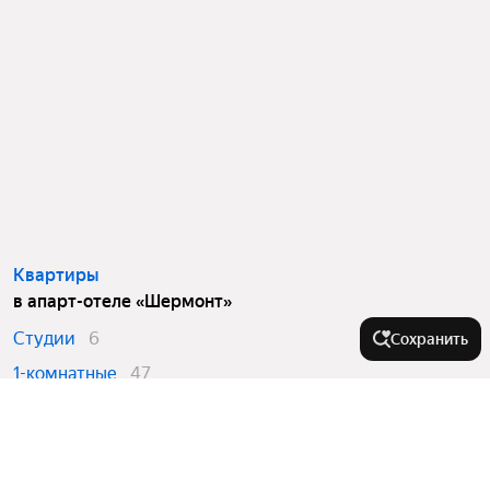
Квартиры
в апарт-отеле «Шермонт»
Студии
6
Сохранить
1-комнатные
47
2-комнатные
7