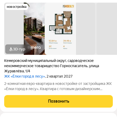
новостройка
3D-тур
Кемеровский муниципальный округ
,
садоводческое
некоммерческое товарищество Горноспасатель
,
улица
Журавлёва
,
1/4
ЖК «Ёлки город в лесу»
, 2 квартал 2027
2-комнатная евро-квартира в новостройке от застройщика ЖК
«Ёлки город в лесу». Квартира с готовым дизайнерским
ремонтом, кухонным гарнитуром и полностью оборудованным
санузлом. Формат «заезжай и живи» без ремонта, шума и
Позвонить
дополнительных затрат.