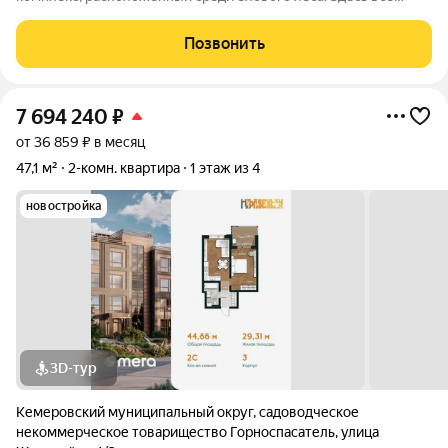
продумано для спокойной и комфортной жизни без ремонта и
лишних забот. Главное преимущество проекта готовые
Позвонить
квартиры для жизни с первого
7 694 240
₽
от 36 859 ₽ в месяц
47,1 м²
2-комн. квартира
1 этаж из 4
новостройка
3D-тур
Кемеровский муниципальный округ
,
садоводческое
некоммерческое товарищество Горноспасатель
,
улица