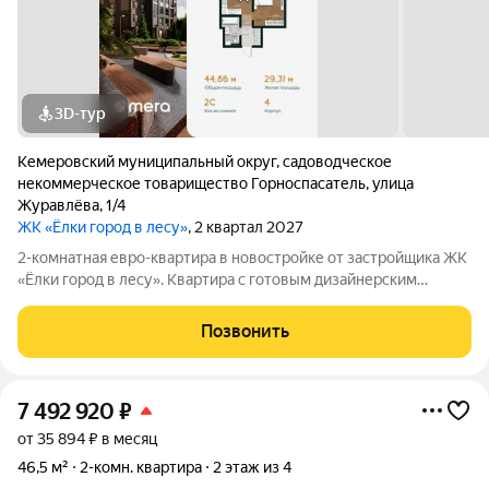
3D-тур
Кемеровский муниципальный округ
,
садоводческое
некоммерческое товарищество Горноспасатель
,
улица
Журавлёва
,
1/4
ЖК «Ёлки город в лесу»
, 2 квартал 2027
2-комнатная евро-квартира в новостройке от застройщика ЖК
«Ёлки город в лесу». Квартира с готовым дизайнерским
ремонтом, кухонным гарнитуром и полностью оборудованным
санузлом. Формат «заезжай и живи» без ремонта, шума и
Позвонить
дополнительных затрат.
7 492 920
₽
от 35 894 ₽ в месяц
46,5 м²
2-комн. квартира
2 этаж из 4