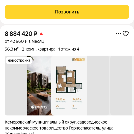
продумано для спокойной и комфортной жизни без ремонта и
лишних забот. Главное преимущество проекта готовые
Позвонить
квартиры для жизни с первого
8 884 420
₽
от 42 560 ₽ в месяц
56,3 м²
2-комн. квартира
1 этаж из 4
новостройка
Кемеровский муниципальный округ
,
садоводческое
некоммерческое товарищество Горноспасатель
,
улица