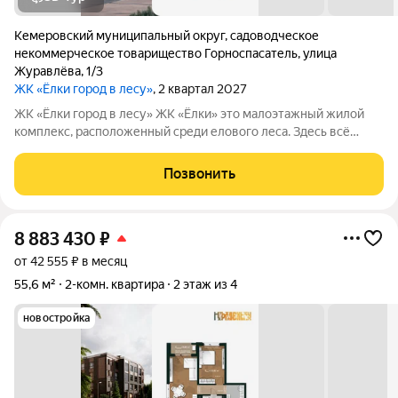
Кемеровский муниципальный округ
,
садоводческое
некоммерческое товарищество Горноспасатель
,
улица
Журавлёва
,
1/3
ЖК «Ёлки город в лесу»
, 2 квартал 2027
ЖК «Ёлки город в лесу» ЖК «Ёлки» это малоэтажный жилой
комплекс, расположенный среди елового леса. Здесь всё
продумано для спокойной и комфортной жизни без ремонта и
лишних забот. Главное преимущество проекта готовые
Позвонить
квартиры для жизни с первого
8 883 430
₽
от 42 555 ₽ в месяц
55,6 м²
2-комн. квартира
2 этаж из 4
новостройка