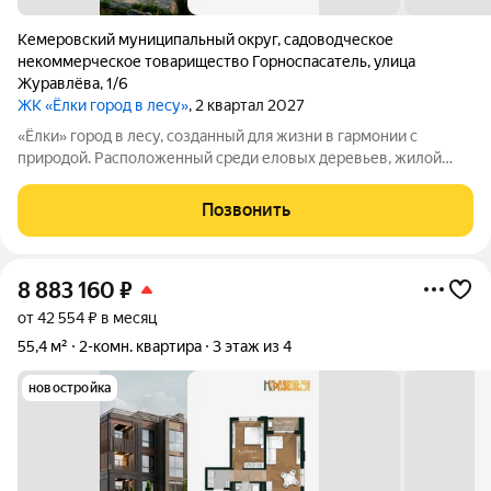
Кемеровский муниципальный округ
,
садоводческое
некоммерческое товарищество Горноспасатель
,
улица
Журавлёва
,
1/6
ЖК «Ёлки город в лесу»
, 2 квартал 2027
«Ёлки» город в лесу, созданный для жизни в гармонии с
природой. Расположенный среди еловых деревьев, жилой
комплекс «Ёлки» предлагает комфорт, безопасность и
вдохновляющую атмосферу. Закрытая охраняемая территория
Позвонить
с зелёными дворами без машин,
8 883 160
₽
от 42 554 ₽ в месяц
55,4 м²
2-комн. квартира
3 этаж из 4
новостройка