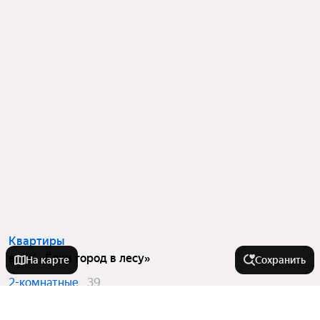
Квартиры
в ЖК «Ёлки город в лесу»
На карте
Сохранить
2-комнатные
39
3-комнатные
13