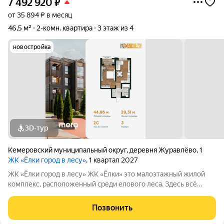
7 492 920
₽
от 35 894 ₽ в месяц
46,5 м²
2-комн. квартира
3 этаж из 4
новостройка
3D-тур
Кемеровский муниципальный округ
,
деревня Журавлёво
,
1
ЖК «Ёлки город в лесу»
, 1 квартал 2027
ЖК «Ёлки город в лесу» ЖК «Ёлки» это малоэтажный жилой
комплекс, расположенный среди елового леса. Здесь всё
продумано для спокойной и комфортной жизни без ремонта и
лишних забот. Главное преимущество проекта готовые
Позвонить
квартиры для жизни с первого