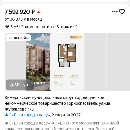
7 592 920
₽
от 36 373 ₽ в месяц
46,5 м²
2-комн. квартира
3 этаж из 4
новостройка
3D-тур
Кемеровский муниципальный округ
,
садоводческое
некоммерческое товарищество Горноспасатель
,
улица
Журавлёва
,
1/3
ЖК «Ёлки город в лесу»
, 2 квартал 2027
ЖК «Ёлки город в лесу» ЖК «Ёлки» это малоэтажный жилой
комплекс, расположенный среди елового леса. Здесь всё