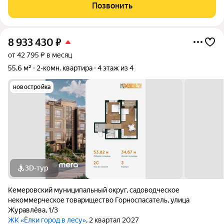
лишних забот. Главное преимущество проекта готовые
Позвонить
квартиры для жизни с первого
8 933 430
₽
от 42 795 ₽ в месяц
55,6 м²
2-комн. квартира
4 этаж из 4
новостройка
3D-тур
Кемеровский муниципальный округ
,
садоводческое
некоммерческое товарищество Горноспасатель
,
улица
Журавлёва
,
1/3
ЖК «Ёлки город в лесу»
, 2 квартал 2027