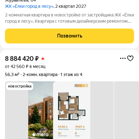
Журавлёва
,
1/4
ЖК «Ёлки город в лесу»
, 2 квартал 2027
2-комнатная квартира в новостройке от застройщика ЖК «Ёлки
город в лесу». Квартира с готовым дизайнерским ремонтом,
кухонным гарнитуром и полностью оборудованным санузлом.
Формат «заезжай и живи» без ремонта, шума и
Позвонить
дополнительных затрат. Квартира
8 884 420
₽
от 42 560 ₽ в месяц
56,3 м²
2-комн. квартира
1 этаж из 4
новостройка