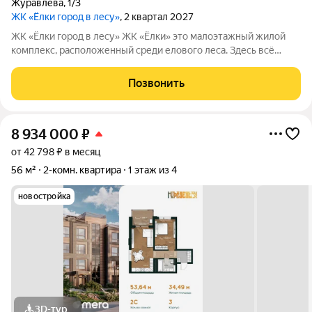
Журавлёва
,
1/3
ЖК «Ёлки город в лесу»
, 2 квартал 2027
ЖК «Ёлки город в лесу» ЖК «Ёлки» это малоэтажный жилой
комплекс, расположенный среди елового леса. Здесь всё
продумано для спокойной и комфортной жизни без ремонта и
лишних забот. Главное преимущество проекта готовые
Позвонить
квартиры для жизни с первого
8 934 000
₽
от 42 798 ₽ в месяц
56 м²
2-комн. квартира
1 этаж из 4
новостройка
3D-тур