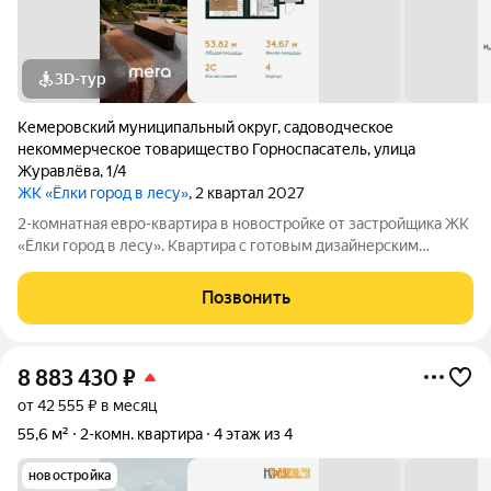
3D-тур
Кемеровский муниципальный округ
,
садоводческое
некоммерческое товарищество Горноспасатель
,
улица
Журавлёва
,
1/4
ЖК «Ёлки город в лесу»
, 2 квартал 2027
2-комнатная евро-квартира в новостройке от застройщика ЖК
«Ёлки город в лесу». Квартира с готовым дизайнерским
ремонтом, кухонным гарнитуром и полностью оборудованным
санузлом. Формат «заезжай и живи» без ремонта, шума и
Позвонить
дополнительных затрат.
8 883 430
₽
от 42 555 ₽ в месяц
55,6 м²
2-комн. квартира
4 этаж из 4
новостройка