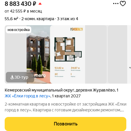
8 883 430
₽
от 42 555 ₽ в месяц
55,6 м²
2-комн. квартира
3 этаж из 4
новостройка
3D-тур
Кемеровский муниципальный округ
,
деревня Журавлёво
,
1
ЖК «Ёлки город в лесу»
, 1 квартал 2027
2-комнатная квартира в новостройке от застройщика ЖК «Ёлки
город в лесу». Квартира с готовым дизайнерским ремонтом,
кухонным гарнитуром и полностью оборудованным санузлом.
Формат «заезжай и живи» без ремонта, шума и
Позвонить
дополнительных затрат. Квартира