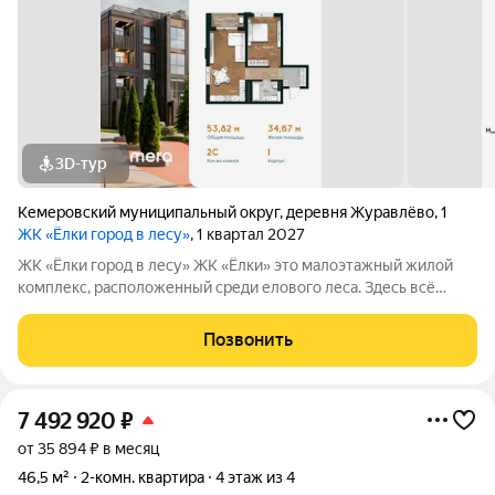
3D-тур
Кемеровский муниципальный округ
,
деревня Журавлёво
,
1
ЖК «Ёлки город в лесу»
, 1 квартал 2027
ЖК «Ёлки город в лесу» ЖК «Ёлки» это малоэтажный жилой
комплекс, расположенный среди елового леса. Здесь всё
продумано для спокойной и комфортной жизни без ремонта и
лишних забот. Главное преимущество проекта готовые
Позвонить
квартиры для жизни с первого
7 492 920
₽
от 35 894 ₽ в месяц
46,5 м²
2-комн. квартира
4 этаж из 4