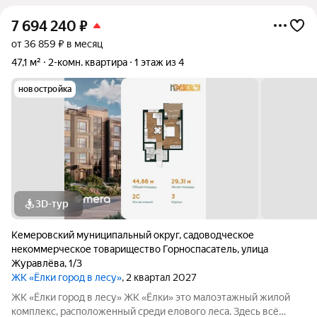
7 694 240
₽
от 36 859 ₽ в месяц
47,1 м²
2-комн. квартира
1 этаж из 4
новостройка
3D-тур
Кемеровский муниципальный округ
,
садоводческое
некоммерческое товарищество Горноспасатель
,
улица
Журавлёва
,
1/3
ЖК «Ёлки город в лесу»
, 2 квартал 2027
ЖК «Ёлки город в лесу» ЖК «Ёлки» это малоэтажный жилой
комплекс, расположенный среди елового леса. Здесь всё