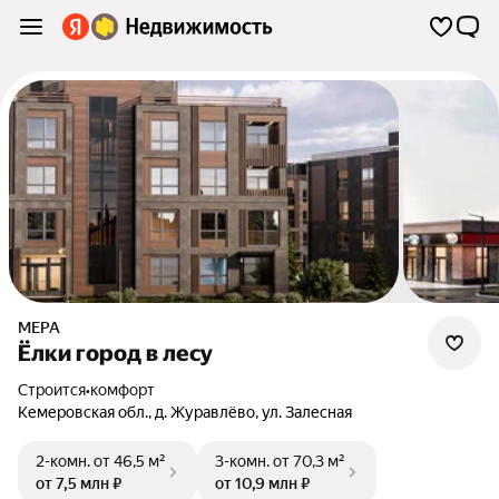
МЕРА
Ёлки город в лесу
Строится
•
комфорт
Кемеровская обл.
,
д. Журавлёво
,
ул. Залесная
2-комн.
от 46,5 м²
3-комн.
от 70,3 м²
от 7,5 млн ₽
от 10,9 млн ₽