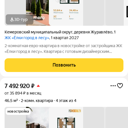
3D-тур
Кемеровский муниципальный округ
,
деревня Журавлёво
,
1
ЖК «Ёлки город в лесу»
, 1 квартал 2027
2-комнатная евро-квартира в новостройке от застройщика ЖК
«Ёлки город в лесу». Квартира с готовым дизайнерским
ремонтом, кухонным гарнитуром и полностью оборудованным
санузлом. Формат «заезжай и живи» без ремонта, шума и
Позвонить
дополнительных затрат.
7 492 920
₽
от 35 894 ₽ в месяц
46,5 м²
2-комн. квартира
4 этаж из 4
новостройка