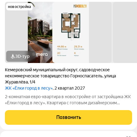
новостройка
3D-тур
Кемеровский муниципальный округ
,
садоводческое
некоммерческое товарищество Горноспасатель
,
улица
Журавлёва
,
1/4
ЖК «Ёлки город в лесу»
, 2 квартал 2027
2-комнатная евро-квартира в новостройке от застройщика ЖК
«Ёлки город в лесу». Квартира с готовым дизайнерским
ремонтом, кухонным гарнитуром и полностью оборудованным
санузлом. Формат «заезжай и живи» без ремонта, шума и
Позвонить
дополнительных затрат.