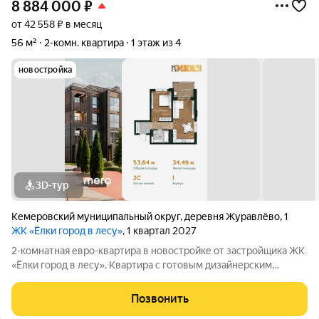
8 884 000
₽
от 42 558 ₽ в месяц
56 м²
2-комн. квартира
1 этаж из 4
новостройка
3D-тур
Кемеровский муниципальный округ
,
деревня Журавлёво
,
1
ЖК «Ёлки город в лесу»
, 1 квартал 2027
2-комнатная евро-квартира в новостройке от застройщика ЖК
«Ёлки город в лесу». Квартира с готовым дизайнерским
ремонтом, кухонным гарнитуром и полностью оборудованным
санузлом. Формат «заезжай и живи» без ремонта, шума и
Позвонить
дополнительных затрат.