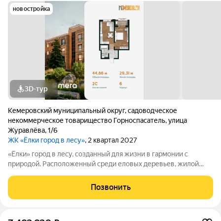
новостройка
3D-тур
Кемеровский муниципальный округ
,
садоводческое
некоммерческое товарищество Горноспасатель
,
улица
Журавлёва
,
1/6
ЖК «Ёлки город в лесу»
, 2 квартал 2027
«Ёлки» город в лесу, созданный для жизни в гармонии с
природой. Расположенный среди еловых деревьев, жилой
комплекс «Ёлки» предлагает комфорт, безопасность и
вдохновляющую атмосферу. Закрытая охраняемая территория
Позвонить
с зелёными дворами без машин,