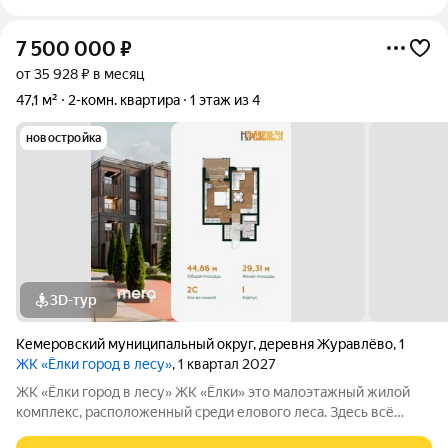
7 500 000
₽
от 35 928 ₽ в месяц
47,1 м²
2-комн. квартира
1 этаж из 4
новостройка
3D-тур
Кемеровский муниципальный округ
,
деревня Журавлёво
,
1
ЖК «Ёлки город в лесу»
, 1 квартал 2027
ЖК «Ёлки город в лесу» ЖК «Ёлки» это малоэтажный жилой
комплекс, расположенный среди елового леса. Здесь всё
продумано для спокойной и комфортной жизни без ремонта и