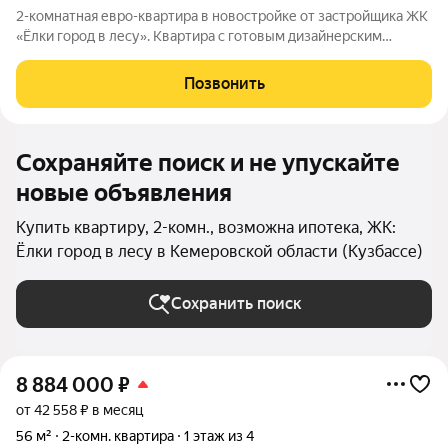
2-комнатная евро-квартира в новостройке от застройщика ЖК
«Ёлки город в лесу». Квартира с готовым дизайнерским
ремонтом, кухонным гарнитуром и полностью оборудованным
санузлом. Формат «заезжай и живи» без ремонта, шума и
Позвонить
дополнительных затрат.
Сохраняйте поиск и не упускайте
новые объявления
Купить квартиру, 2-комн., возможна ипотека, ЖК:
Ёлки город в лесу в Кемеровской области (Кузбассе)
Сохранить поиск
8 884 000
₽
от 42 558 ₽ в месяц
56 м²
2-комн. квартира
1 этаж из 4