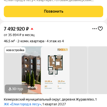
«Ёлки город в лесу». Квартира с готовым дизайнерским
ремонтом, кухонным гарнитуром и полностью оборудованным
санузлом. Формат «заезжай и живи» без ремонта, шума и
Позвонить
дополнительных затрат.
7 492 920
₽
от 35 894 ₽ в месяц
46,5 м²
2-комн. квартира
4 этаж из 4
новостройка
3D-тур
Кемеровский муниципальный округ
,
деревня Журавлёво
,
1
ЖК «Ёлки город в лесу»
, 1 квартал 2027