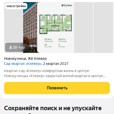
новостройка
3D-тур
Новокузнецк
,
ЖК Клевер
Сад-квартал «Клевер»
, 2 квартал 2027
Квартал-сад «Клевер» комфортная жизнь в центре
Новокузнецка «Клевер» закрытый жилой квартал в центре
города, где городской ритм сочетается с тишиной и уютом.
Продуманная инфраструктура, двор без машин и
Позвонить
благоустроенная территория создают
Сохраняйте поиск и не упускайте