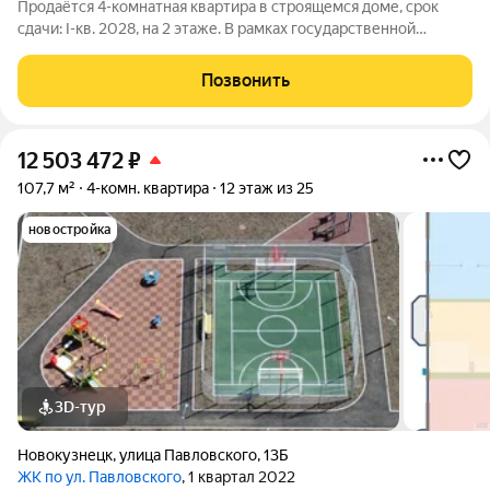
Продаётся 4-комнатная квартира в строящемся доме, срок
сдачи: I-кв. 2028, на 2 этаже. В рамках государственной
программы комплексного развития территории будет
реализован жилой квартал "Моне". Строительство объекта
Позвонить
будет осуществляться в 4 очереди, а
12 503 472
₽
107,7 м²
4-комн. квартира
12 этаж из 25
новостройка
3D-тур
Новокузнецк
,
улица Павловского
,
13Б
ЖК по ул. Павловского
, 1 квартал 2022