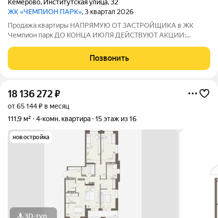
Кемерово
,
Институтская улица
,
32
ЖК «ЧЕМПИОН ПАРК»
, 3 квартал 2026
Продажа квартиры НАПРЯМУЮ ОТ ЗАСТРОЙЩИКА в ЖК
Чемпион парк ДО КОНЦА ИЮЛЯ ДЕЙСТВУЮТ АКЦИИ:
СТАВКА 3,5% НА ВЕСЬ СРОК, СКИДКА ДО 3% НА КВАРТИРЫ
И ДРУГИЕ ПРЕДЛОЖЕНИЯ! Болеe подpобную информацию
Позвонить
менеджер предоставит по телефону! Звоните! ЖК Чемпион
парк
18 136 272
₽
от 65 144 ₽ в месяц
111,9 м²
4-комн. квартира
15 этаж из 16
новостройка
3D-тур