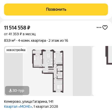
соседствует с тишиной и природным окружением. Здесь всё
необходимое для повседневной жизни находится рядом, а
Позвонить
внутреннее пространство
11 514 558
₽
от 41 359 ₽ в месяц
83,9 м²
4-комн. квартира
2 этаж из 16
новостройка
3D-тур
Кемерово
,
улица Гагарина
,
141
Квартал «МОНЕ»
, 1 квартал 2028