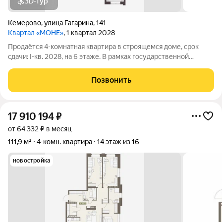
3D-тур
Кемерово
,
улица Гагарина
,
141
Квартал «МОНЕ»
, 1 квартал 2028
Продаётся 4-комнатная квартира в строящемся доме, срок
сдачи: I-кв. 2028, на 6 этаже. В рамках государственной
программы комплексного развития территории будет
реализован жилой квартал "Моне". Строительство объекта
Позвонить
будет осуществляться в 4 очереди, а
17 910 194
₽
от 64 332 ₽ в месяц
111,9 м²
4-комн. квартира
14 этаж из 16
новостройка