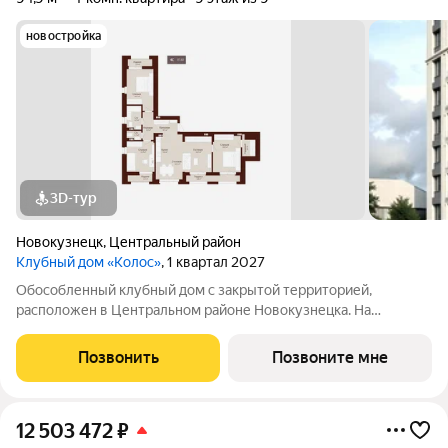
новостройка
3D-тур
Новокузнецк
,
Центральный район
Клубный дом «Колос»
, 1 квартал 2027
Обособленный клубный дом с закрытой территорией,
расположен в Центральном районе Новокузнецка. На
территории комплекса находится безопасная детская
площадка с прямым выходом из подъезда без пересечения с
Позвонить
Позвоните мне
проезжей частью. Современные квартиры, уютный
12 503 472
₽