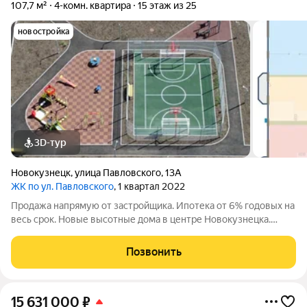
107,7 м²
4-комн. квартира
15 этаж из 25
новостройка
3D-тур
Новокузнецк
,
улица Павловского
,
13А
ЖК по ул. Павловского
, 1 квартал 2022
Продажа напрямую от застройщика. Ипотека от 6% годовых на
весь срок. Новые высотные дома в центре Новокузнецка.
Комплекс зданий, прилегающих к ТРК «Комета»: все нужные
магазины - в шаговой доступности. Вид из окон на реки Томь и
Позвонить
Аба, с одной стороны,
15 631 000
₽