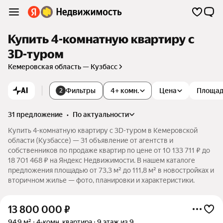
Купить 4-комнатную квартиру c
3D-туром
Кемеровская область — Кузбасс
AI
Фильтры
4+ комн.
Цена
Площа
2
31 предложение
•
по актуальности
Купить 4-комнатную квартиру c 3D-туром в Кемеровской
области (Кузбассе) — 31 объявление от агентств и
собственников по продаже квартир по цене от 10 133 711 ₽ до
18 701 468 ₽ на Яндекс Недвижимости. В нашем каталоге
предложения площадью от 73,3 м² до 111,8 м² в новостройках и
вторичном жилье — фото, планировки и характеристики.
13 800 000
₽
94,9 м²
4-комн. квартира
9 этаж из 9