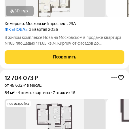
3D-тур
Кемерово
,
Московский проспект
,
23А
ЖК «НОВА»
, 3 квартал 2026
В жилом комплексе Нова на Московском в продаже квартира
N 185 площадью 111.85 кв.м. Кирпич от фасадов до
межкомнатных стен, высокие потолки, большие окна и
остекленная лоджия. Квартира сдается в отделке white box. 17-
Позвонить
этажный дом, с последних этажей
12 704 073
₽
от 45 632 ₽ в месяц
84 м²
4-комн. квартира
7 этаж из 16
новостройка