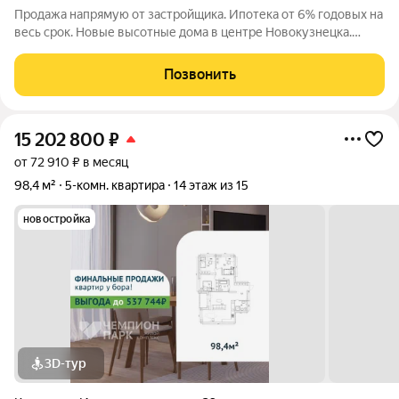
Продажа напрямую от застройщика. Ипотека от 6% годовых на
весь срок. Новые высотные дома в центре Новокузнецка.
Комплекс зданий, прилегающих к ТРК «Комета»: все нужные
магазины - в шаговой доступности. Вид из окон на реки Томь и
Позвонить
Аба, с одной стороны,
15 202 800
₽
от 72 910 ₽ в месяц
98,4 м²
5-комн. квартира
14 этаж из 15
новостройка
3D-тур