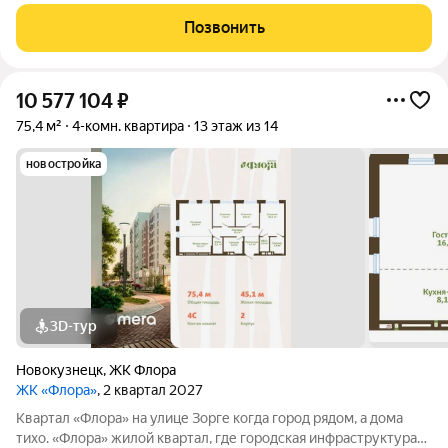
города, где городской ритм сочетается с тишиной и уютом.
Продуманная инфраструктура, двор без машин и
Позвонить
благоустроенная территория создают
10 577 104
₽
75,4 м²
4-комн. квартира
13 этаж из 14
новостройка
3D-тур
Новокузнецк
,
ЖК Флора
ЖК «Флора»
, 2 квартал 2027
Квартал «Флора» на улице Зорге когда город рядом, а дома
тихо. «Флора» жилой квартал, где городская инфраструктура