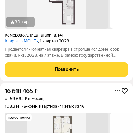
3D-тур
Кемерово
,
улица Гагарина
,
141
Квартал «МОНЕ»
, 1 квартал 2028
Продаётся 4-комнатная квартира в строящемся доме, срок
сдачи: I-кв. 2028, на 7 этаже. В рамках государственной
программы комплексного развития территории будет
реализован жилой квартал "Моне". Строительство объекта
Позвонить
будет осуществляться в 4 очереди, а
16 618 465
₽
от 59 692 ₽ в месяц
108,3 м²
5-комн. квартира
11 этаж из 16
новостройка