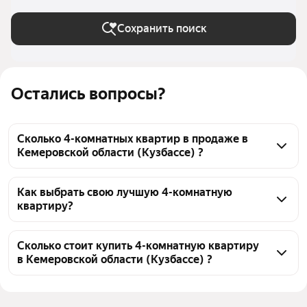
Сохранить поиск
Остались вопросы?
Сколько 4-комнатных квартир в продаже в
Кемеровской области (Кузбассе) ?
На Яндекс Недвижимости в продаже в 
Кемеровской области (Кузбассе) 31 4-комнатных 
Как выбрать свою лучшую 4-комнатную
квартиру?
квартира 31 объявление от застройщиков
Чтобы купить 4-комнатную квартиру c 3D-туром, 
воспользуйтесь тепловой картой для оценки 
Сколько стоит купить 4-комнатную квартиру
в Кемеровской области (Кузбассе) ?
инфраструктуры и транспортной доступности в 
выбранном районе в Кемеровской области 
Цена за квадратный метр
116 095 — 167 201 ₽
(Кузбассе)
Площадь
73 — 112 м²