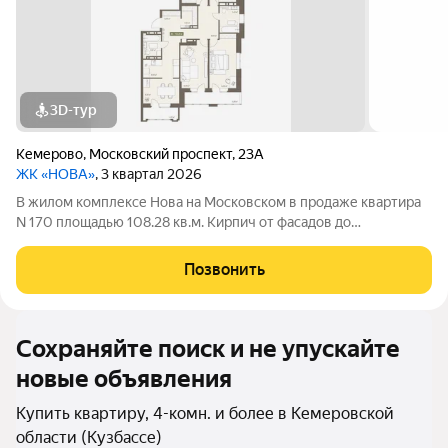
3D-тур
Кемерово
,
Московский проспект
,
23А
ЖК «НОВА»
, 3 квартал 2026
В жилом комплексе Нова на Московском в продаже квартира
N 170 площадью 108.28 кв.м. Кирпич от фасадов до
межкомнатных стен, высокие потолки, большие окна и
остекленная лоджия. Квартира сдается в отделке white box. 17-
Позвонить
этажный дом, с последних этажей
Сохраняйте поиск и не упускайте
новые объявления
Купить квартиру, 4-комн. и более в Кемеровской
области (Кузбассе)