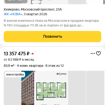
Кемерово
,
Московский проспект
,
23А
ЖК «НОВА»
, 3 квартал 2026
В жилом комплексе Нова на Московском в продаже квартира
N 190 площадью 111.85 кв.м. Кирпич от фасадов до
межкомнатных стен, высокие потолки, большие окна и
остекленная лоджия. Квартира сдается в отделке white box. 17-
Позвонить
этажный дом, с последних этажей
13 357 475
₽
от 63 988 ₽ в месяц
83,9 м²
4-комн. квартира
8 этаж из 12
новостройка