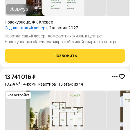
3D-тур
Новокузнецк
,
ЖК Клевер
Сад-квартал «Клевер»
, 2 квартал 2027
Квартал-сад «Клевер» комфортная жизнь в центре
Новокузнецка «Клевер» закрытый жилой квартал в центре
города, где городской ритм сочетается с тишиной и уютом.
Продуманная инфраструктура, двор без машин и
Позвонить
благоустроенная территория создают
13 741 016
₽
102,4 м²
4-комн. квартира
13 этаж из 14
новостройка