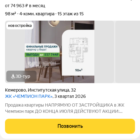
от 74 963 ₽ в месяц
98 м²
4-комн. квартира
15 этаж из 15
новостройка
3D-тур
Кемерово
,
Институтская улица
,
32
ЖК «ЧЕМПИОН ПАРК»
, 3 квартал 2026
Продажа квартиры НАПРЯМУЮ ОТ ЗАСТРОЙЩИКА в ЖК
Чемпион парк ДО КОНЦА ИЮЛЯ ДЕЙСТВУЮТ АКЦИИ:
СТАВКА 3,5% НА ВЕСЬ СРОК, СКИДКА ДО 3% НА КВАРТИРЫ
И ДРУГИЕ ПРЕДЛОЖЕНИЯ! Болеe подpобную информацию
Позвонить
менеджер предоставит по телефону! Звоните! ЖК Чемпион
парк