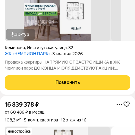
3D-тур
Кемерово
,
Институтская улица
,
32
ЖК «ЧЕМПИОН ПАРК»
, 3 квартал 2026
Продажа квартиры НАПРЯМУЮ ОТ ЗАСТРОЙЩИКА в ЖК
Чемпион парк ДО КОНЦА ИЮЛЯ ДЕЙСТВУЮТ АКЦИИ:
СТАВКА 3,5% НА ВЕСЬ СРОК, СКИДКА ДО 3% НА КВАРТИРЫ
И ДРУГИЕ ПРЕДЛОЖЕНИЯ! Болеe подpобную информацию
Позвонить
менеджер предоставит по телефону! Звоните! ЖК Чемпион
парк
16 839 378
₽
от 60 486 ₽ в месяц
108,3 м²
5-комн. квартира
12 этаж из 16
новостройка