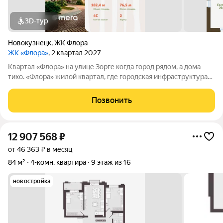
3D-тур
Новокузнецк
,
ЖК Флора
ЖК «Флора»
, 2 квартал 2027
Квартал «Флора» на улице Зорге когда город рядом, а дома
тихо. «Флора» жилой квартал, где городская инфраструктура
соседствует с тишиной и природным окружением. Здесь всё
необходимое для повседневной жизни находится рядом, а
Позвонить
внутреннее пространство
12 907 568
₽
от 46 363 ₽ в месяц
84 м²
4-комн. квартира
9 этаж из 16
новостройка