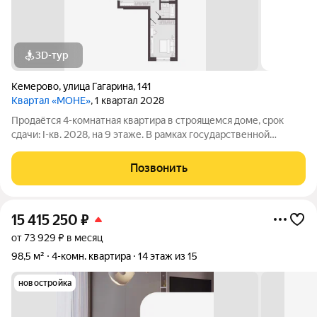
3D-тур
Кемерово
,
улица Гагарина
,
141
Квартал «МОНЕ»
, 1 квартал 2028
Продаётся 4-комнатная квартира в строящемся доме, срок
сдачи: I-кв. 2028, на 9 этаже. В рамках государственной
программы комплексного развития территории будет
реализован жилой квартал "Моне". Строительство объекта
Позвонить
будет осуществляться в 4 очереди, а
15 415 250
₽
от 73 929 ₽ в месяц
98,5 м²
4-комн. квартира
14 этаж из 15
новостройка