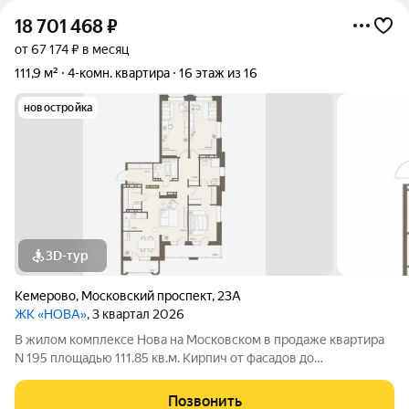
18 701 468
₽
от 67 174 ₽ в месяц
111,9 м²
4-комн. квартира
16 этаж из 16
новостройка
3D-тур
Кемерово
,
Московский проспект
,
23А
ЖК «НОВА»
, 3 квартал 2026
В жилом комплексе Нова на Московском в продаже квартира
N 195 площадью 111.85 кв.м. Кирпич от фасадов до
межкомнатных стен, высокие потолки, большие окна и
остекленная лоджия. Квартира сдается в отделке white box. 17-
Позвонить