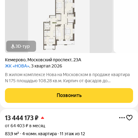
3D-тур
Кемерово
,
Московский проспект
,
23А
ЖК «НОВА»
, 3 квартал 2026
В жилом комплексе Нова на Московском в продаже квартира
N 175 площадью 108.28 кв.м. Кирпич от фасадов до
межкомнатных стен, высокие потолки, большие окна и
остекленная лоджия. Квартира сдается в отделке white box. 17-
Позвонить
этажный дом, с последних этажей
13 444 173
₽
от 64 403 ₽ в месяц
83,9 м²
4-комн. квартира
11 этаж из 12