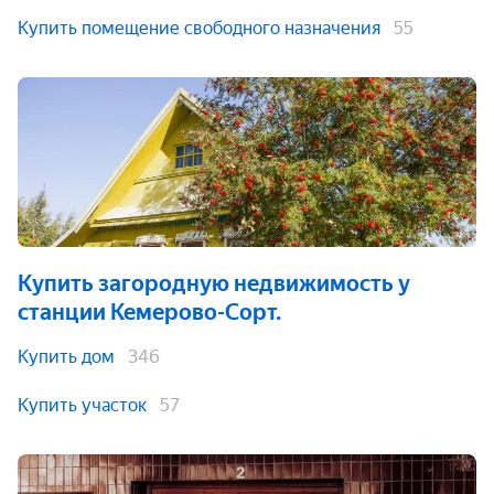
Купить помещение свободного назначения
55
Купить загородную недвижимость
у
станции Кемерово-Сорт.
Купить дом
346
Купить участок
57