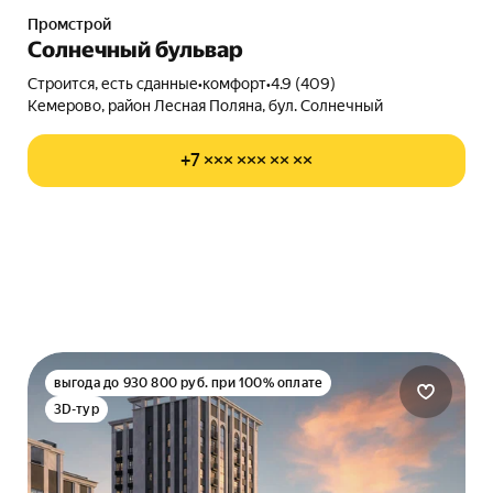
Промстрой
Солнечный бульвар
Строится, есть сданные
•
комфорт
•
4.9 (409)
Кемерово, район Лесная Поляна, бул. Солнечный
+7 ××× ××× ×× ××
выгода до 930 800 руб. при 100% оплате
3D-тур