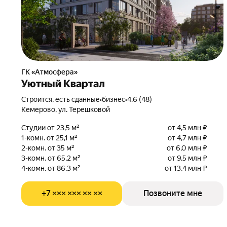
ГК «Атмосфера»
Уютный Квартал
Строится, есть сданные
•
бизнес
•
4.6 (48)
Кемерово, ул. Терешковой
Студии от 23,5 м²
от 4,5 млн ₽
1-комн. от 25,1 м²
от 4,7 млн ₽
2-комн. от 35 м²
от 6,0 млн ₽
3-комн. от 65,2 м²
от 9,5 млн ₽
4-комн. от 86,3 м²
от 13,4 млн ₽
+7 ××× ××× ×× ××
Позвоните мне