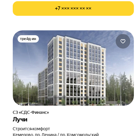
+7 ××× ××× ×× ××
трейд-ин
СЗ «СДС-Финанс»
Лучи
Строится
•
комфорт
Кемерово, пр. Ленина / пр. Комсомольский