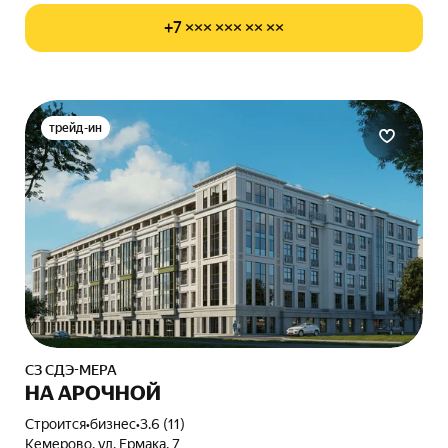
+7 ××× ××× ×× ××
трейд-ин
СЗ СДЭ-МЕРА
НА АРОЧНОЙ
Строится
•
бизнес
•
3.6 (11)
Кемерово, ул. Ермака, 7