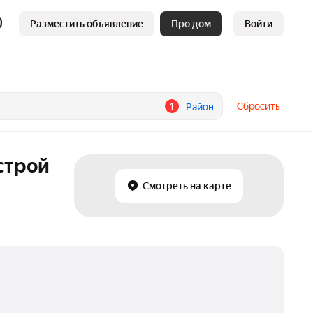
Разместить объявление
Про дом
Войти
1
Сбросить
Район
строй
Смотреть на карте