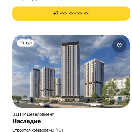
+7 ××× ××× ×× ××
3D-тур
ЦЕНТР Девелопмент
Наследие
Строится
•
комфорт
•
4.1 (10)