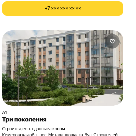
+7 ××× ××× ×× ××
А1
Три поколения
Строится, есть сданные
•
эконом
Кемеровская обл., пос. Металлплощадка, бул. Строителей