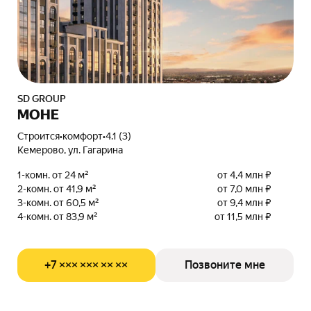
SD GROUP
МОНЕ
Строится
•
комфорт
•
4.1 (3)
Кемерово, ул. Гагарина
1-комн. от 24 м²
от 4,4 млн ₽
2-комн. от 41,9 м²
от 7,0 млн ₽
3-комн. от 60,5 м²
от 9,4 млн ₽
4-комн. от 83,9 м²
от 11,5 млн ₽
+7 ××× ××× ×× ××
Позвоните мне