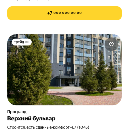
+7 ××× ××× ×× ××
трейд-ин
Програнд
Верхний бульвар
Строится, есть сданные
•
комфорт
•
4.7 (1045)