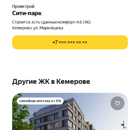
Промстрой
Сити-парк
Строится, есть сданные
•
комфорт
•
4.6 (46)
Кемерово, ул. Марковцева
+7 ××× ××× ×× ××
Другие ЖК в Кемерове
семейная ипотека от 6%