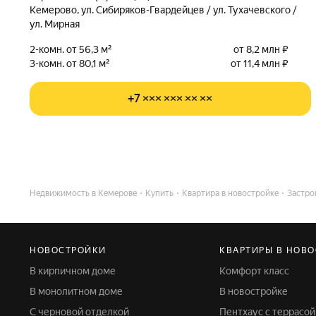
Кемерово, ул. Сибиряков-Гвардейцев / ул. Тухачевского /
ул. Мирная
2-комн. от 56,3 м²
от 8,2 млн ₽
3-комн. от 80,1 м²
от 11,4 млн ₽
+7 ××× ××× ×× ××
Недвижимость в Кемерове
Купить
Квартира в новостройке
Застро
НОВОСТРОЙКИ
КВАРТИРЫ В НОВ
В кирпичном доме
Комфорт класс
В монолитном доме
В новостройке
С черновой отделкой
Пентхаус с террасой