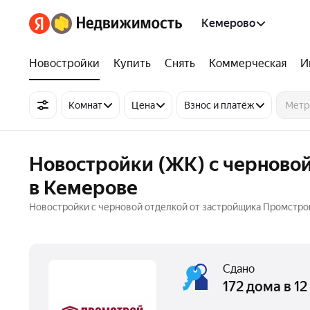
Кемерово
Новостройки
Купить
Снять
Коммерческая
И
Комнат
Цена
Взнос и платёж
Новостройки (ЖК) с черново
в Кемерове
Новостройки с черновой отделкой от застройщика Промстро
Сдано
172 дома в 1