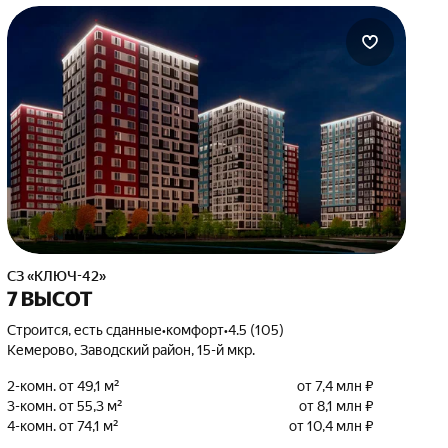
СЗ «КЛЮЧ-42»
7 ВЫСОТ
Строится, есть сданные
•
комфорт
•
4.5 (105)
Кемерово, Заводский район, 15-й мкр.
2-комн. от 49,1 м²
от 7,4 млн ₽
3-комн. от 55,3 м²
от 8,1 млн ₽
4-комн. от 74,1 м²
от 10,4 млн ₽