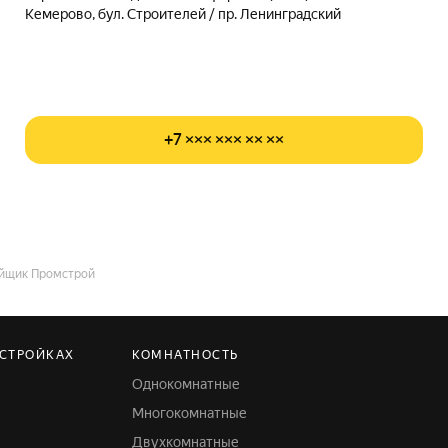
Кемерово, бул. Строителей / пр. Ленинградский
+7 ××× ××× ×× ××
йщик Промстрой
ОСТРОЙКАХ
КОМНАТНОСТЬ
Однокомнатные
Многокомнатные
Двухкомнатные