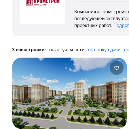
Компания «Промстрой» п
последующей эксплуатац
проектных работ.
Подроб
3 новостройки:
по актуальности
по сроку сдачи
по