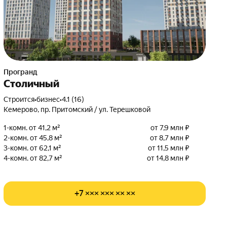
Програнд
Столичный
Строится
•
бизнес
•
4.1 (16)
Кемерово, пр. Притомский / ул. Терешковой
1-комн. от 41,2 м²
от 7,9 млн ₽
2-комн. от 45,8 м²
от 8,7 млн ₽
3-комн. от 62,1 м²
от 11,5 млн ₽
4-комн. от 82,7 м²
от 14,8 млн ₽
+7 ××× ××× ×× ××