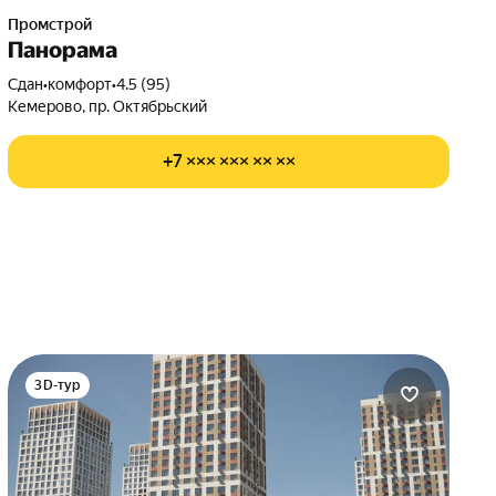
Промстрой
Панорама
Сдан
•
комфорт
•
4.5 (95)
Кемерово, пр. Октябрьский
+7 ××× ××× ×× ××
3D-тур