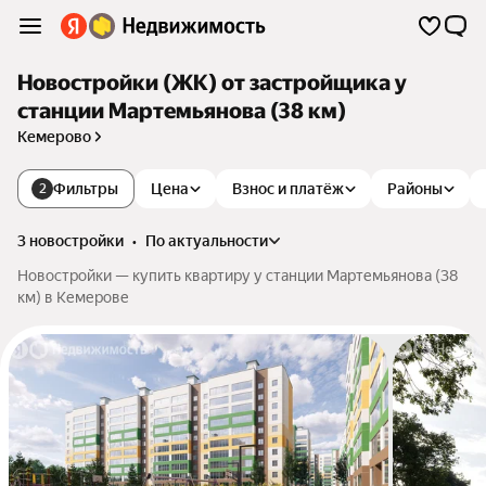
Новостройки (ЖК) от застройщика у
станции Мартемьянова (38 км)
Кемерово
Фильтры
Цена
Взнос и платёж
Районы
2
3 новостройки
•
по актуальности
Новостройки — купить квартиру у станции Мартемьянова (38
км) в Кемерове