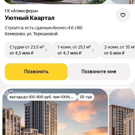
ГК «Атмосфера»
Уютный Квартал
Строится, есть сданные
•
бизнес
•
4.6 (48)
Кемерово, ул. Терешковой
Студии
от 23,5 м²
1-комн.
от 25,1 м²
2-комн.
от 35 м
от 4,5 млн ₽
от 4,7 млн ₽
от 6 млн ₽
Позвонить
Позвоните мне
выгода до 930 800 руб. при 100% оплате
3D-тур