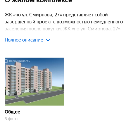
О жилом комплексе
ЖК «по ул. Смирнова, 27» представляет собой
завершенный проект с возможностью немедленного
заселения после покупки. ЖК «по ул. Смирнова, 27»
предлагает квартиры эконом-сегмента,
Полное описание
ориентированные на ценителей комфортного
проживания. Ассортимент включает однокомнатные
и двухкомнатные варианты жилья, оптимальные как
для индивидуального проживания, так и для
небольших семейных групп.
Транспортная доступность
Локация комплекса обеспечивает превосходную
мобильность жителей. Автомобилисты могут
Общее
воспользоваться удобным выездом на улицу
3 фото
Смирнова. В непосредственной близости
располагаются крупные транспортные магистрали –