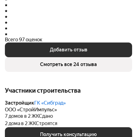
ГК «Сибград» специализируется на возведении
жилых и нежилых объектов, а также осуществляет
различные операции с недвижимостью, включая
подготовку площадок для строительства,
приобретение и реализацию собственных объектов
Всего 97 оценок
недвижимости. Компания начала свою деятельность 5
Добавить отзыв
августа 2011 года.
Смотреть все 24 отзыва
Участники строительства
Застройщик
ГК «Сибград»
ООО «СтройИмпульс»
7 домов в 2 ЖК
Сдано
2 дома в 2 ЖК
Строятся
Получить консультацию