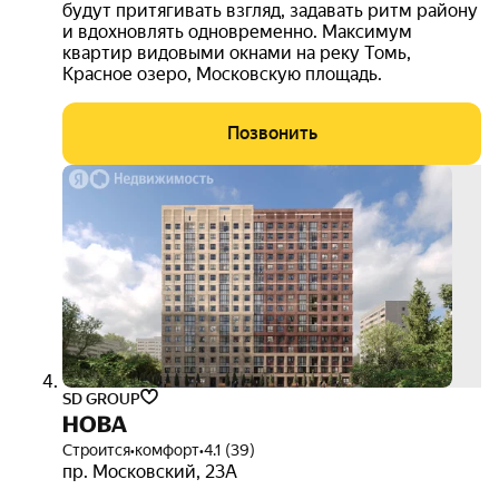
будут притягивать взгляд, задавать ритм району
и вдохновлять одновременно. Максимум
квартир видовыми окнами на реку Томь,
Красное озеро, Московскую площадь.
Позвонить
скид
3%
3D-
тур
SD GROUP
НОВА
Строится
•
комфорт
•
4.1 (39)
пр. Московский
,
23А