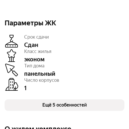
Параметры ЖК
Срок сдачи
Сдан
Класс жилья
эконом
Этажность
9
Тип дома
Паркинг, машиноместа
есть открытый
Тип договора
ДКП
панельный
Очереди
1
Число корпусов
Число квартир
106
1
Ещё 5 особенностей