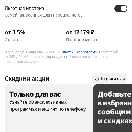
Льготная ипотека
Семейная, военная, для IT-специалистов
от 3.5%
от 12 179 ₽
Ставка
Платёж в месяц
В дом по ул. Смирнова, 27 есть
62 ипотечные программы
со ставкой
от 3.5%.
Расчёт носит информационный характер и не является
публичной офертой.
Скидки и акции
Подписаться
Только для вас
Добавьте
в избран
Узнайте об эксклюзивных
программах и акциях по телефону
сообщим 
и скидка