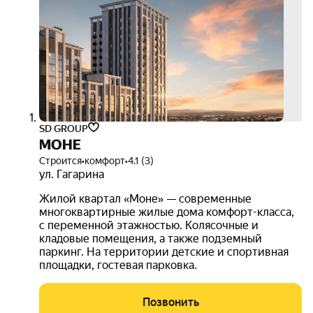
до 9
800
руб.
при
100%
опла
3D-
тур
SD GROUP
МОНЕ
Строится
•
комфорт
•
4.1 (3)
ул. Гагарина
Жилой квартал «Моне» — современные
многоквартирные жилые дома комфорт-класса,
с переменной этажностью. Колясочные и
кладовые помещения, а также подземный
паркинг. На территории детские и спортивная
площадки, гостевая парковка.
Позвонить