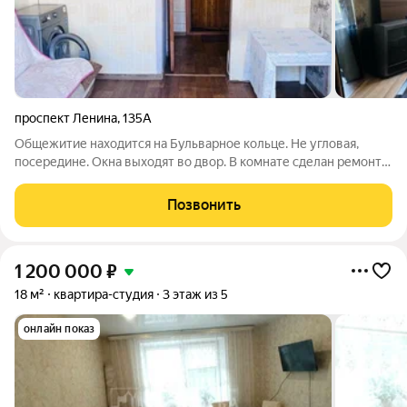
проспект Ленина
,
135А
Общежитие находится на Бульварное кольце. Не угловая,
посередине. Окна выходят во двор. В комнате сделан ремонт:
пластиковое окно, линолеум, стены и потолки выровнены,
кафель в ванной, медные трубы. Установлены новые счетчики
Позвонить
воды. Состояние хорошее.
1 200 000
₽
18 м²
квартира-студия
3 этаж из 5
онлайн показ