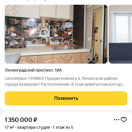
Ленинградский проспект
,
18А
samoletplus-1318869 Продам комнату в Ленинском районе
города Кемерово! Расположение: 8 этаж девятиэтажного дома
Современные лифты, домофон, видеонаблюдение на каждом
этаже, детская площадка во дворе Недалеко расположен парк
Позвонить
для прогулок и отдыха
1 350 000
₽
17 м²
квартира-студия
1 этаж из 5