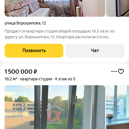
улица Ворошилова
,
12
Продается квартира-студия общей площадью 16,5 кв.м. по
адресу ул. Ворошилова, 12. Квартира располагается на
комфортном 2 этаже. Квартира с косметическим ремонтом:
натяжной потолок, линолеум, заменены коммуникации,
Позвонить
Чат
радиатор, качественная входная
1 500 000
₽
18,2 м²
квартира-студия
4 этаж из 5