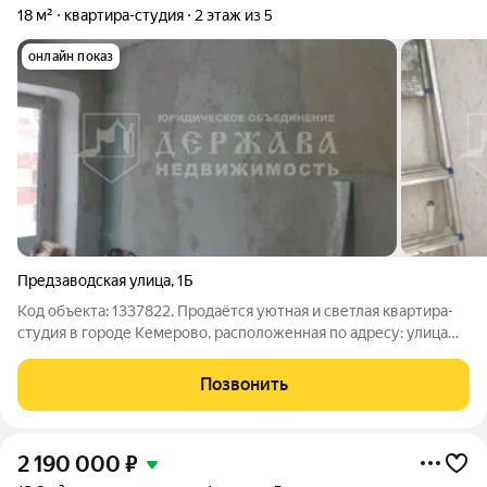
18 м²
квартира-студия
2 этаж из 5
онлайн показ
Предзаводская улица
,
1Б
Код объекта: 1337822. Продаётся уютная и светлая квартира-
студия в городе Кемерово, расположенная по адресу: улица
Предзаводская, 1Б. Это отличный вариант для молодых
специалистов, студентов или одиночек, ищущих комфортное
Позвонить
жильё в спокойном районе.
2 190 000
₽