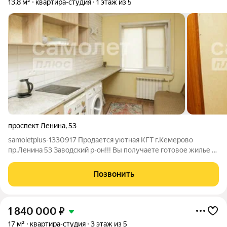
13,8 м²
квартира-студия
1 этаж из 5
проспект Ленина
,
53
samoletplus-1330917 Продается уютная КГТ г.Кемерово
пр.Ленина 53 Заводский р-он!!! Вы получаете готовое жилье в
самом сердце города без необходимости вкладываться в
капитальный ремонт. Главные преимущества объекта:
Позвонить
Студенческий кластер: в шаговой
1 840 000
₽
17 м²
квартира-студия
3 этаж из 5