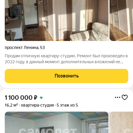
проспект Ленина
,
53
Продам отличную квартиру-студию. Ремонт был произведён в
2022 году, в данный момент дополнительных вложений не
требуется. Квартира сухая, светлая, тёплая с хорошей аурой.
Всё что Вы видите на фото остаётся бонусом, то-есть для
Позвонить
жизни имеется всё (до
1 100 000
₽
16,2 м²
квартира-студия
5 этаж из 5