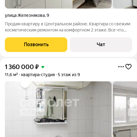
улица Железнякова
,
9
Продам квартиру в Центральном районе. Квартира со свежим
косметическим ремонтом на комфортном 2 этаже. Все что
есть на фото останется новому собственнику. Карман на 4
комнаты, санузел в кармане. Сейчас проживает 1 сосед. Дом
Позвонить
Чат
удачно расположен. Во
1 360 000
₽
11,6 м²
квартира-студия
5 этаж из 9