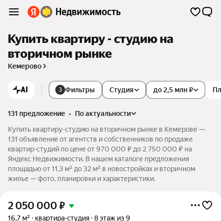
Купить квартиру - студию на
вторичном рынке
Кемерово
AI
Фильтры
Студия
до 2,5 млн ₽
П
3
131 предложение
•
по актуальности
Купить квартиру-студию на вторичном рынке в Кемерове —
131 объявление от агентств и собственников по продаже
квартир-студий по цене от 970 000 ₽ до 2 750 000 ₽ на
Яндекс Недвижимости. В нашем каталоге предложения
площадью от 11,3 м² до 32 м² в новостройках и вторичном
жилье — фото, планировки и характеристики.
2 050 000
₽
16,7 м²
квартира-студия
8 этаж из 9