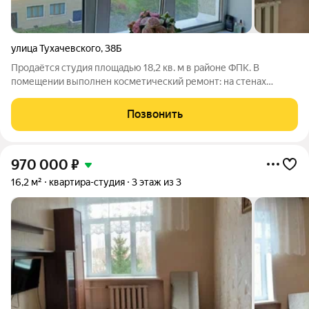
улица Тухачевского
,
38Б
Продаётся студия площадью 18,2 кв. м в районе ФПК. В
помещении выполнен косметический ремонт: на стенах
свежие обои, на полу линолеум, на окне пластиковый
стеклопакет. Входная дверь двойная. Комната чистая, светлая
Позвонить
и тёплая. Кухня и санузел общего
970 000
₽
16,2 м²
квартира-студия
3 этаж из 3