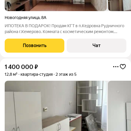
Новогодняя улица
,
8А
ИПОТЕКА В ПОДАРОК! Продам КГТ в п.Кедровка Рудничного
района г.Кемерово. Комната с косметическим ремонтом.
Высота потолков 3м. Большое пластиковое окно, хорошая
входная дверь, натяжной потолок, выполнена разводка воды в
Позвонить
Чат
комнате (оборудована
1 400 000
₽
12,8 м²
квартира-студия
2 этаж из 5