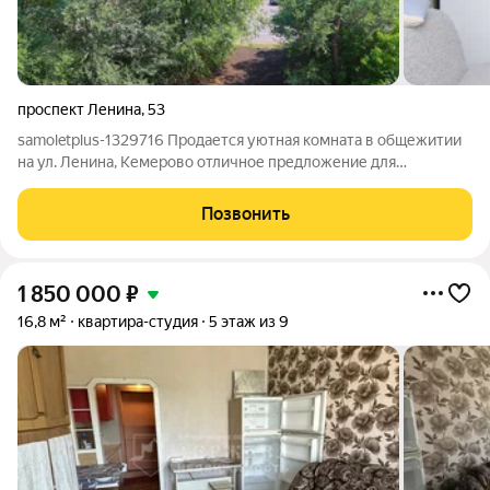
проспект Ленина
,
53
samoletplus-1329716 Продается уютная комната в общежитии
на ул. Ленина, Кемерово отличное предложение для
инвестора или для собственного проживания по выгодной
цене. Комната-студия площадью 13,7 кв.м расположена на 4-м
Позвонить
этаже панельного дома 1966
1 850 000
₽
16,8 м²
квартира-студия
5 этаж из 9