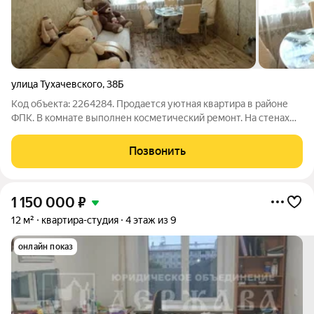
улица Тухачевского
,
38Б
Код объекта: 2264284. Продается уютная квартира в районе
ФПК. В комнате выполнен косметический ремонт. На стенах
свежие обои в светлых тонах, на полу линолеум, на окне
установлен пластиковый стеклопакет. Комната чистая, светлая
Позвонить
и теплая. Кухня и сан
1 150 000
₽
12 м²
квартира-студия
4 этаж из 9
онлайн показ