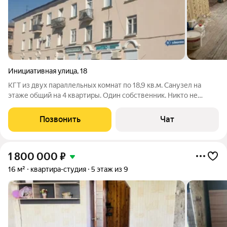
Инициативная улица
,
18
КГТ из двух параллельных комнат по 18,9 кв.м. Санузел на
этаже общий на 4 квартиры. Один собственник. Никто не
зарегистрирован. Задолженности нет. Идеальная и лучшая
замена тесной КГТ. Цена дешевая из-за срочности продажи.
Позвонить
Чат
Подробности по телефону.
1 800 000
₽
16 м²
квартира-студия
5 этаж из 9