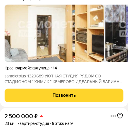
Красноармейская улица
,
114
samoletplus-1329689 УЮТНАЯ СТУДИЯ РЯДОМ СО
СТАДИОНОМ " ХИМИК " КЕМЕРОВО ИДЕАЛЬНЫЙ ВАРИАНТ
ДЛЯ СТУДЕНТОВ ,МОЛОДЫХ СПЕЦИАЛИСТОВ И
ОДИНОКИХ ЛЮДЕЙ! ищете компактное и ухоженное жилье в
Позвонить
развитой инфраструктурой? Этот вариант создан для вас!
Также отлично
2 500 000
₽
23 м²
квартира-студия
6 этаж из 9