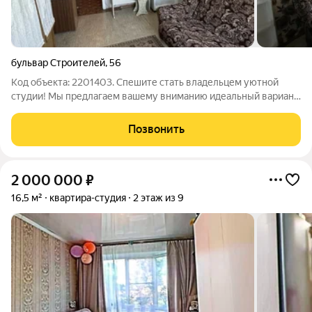
бульвар Строителей
,
56
Код объекта: 2201403. Спешите стать владельцем уютной
студии! Мы предлагаем вашему вниманию идеальный вариант
для молодых специалистов и студентов. Студия находится на
пятом этаже девятиэтажного панельного дома. требует
Позвонить
ремонт, окно выходят на улицу.
2 000 000
₽
16,5 м²
квартира-студия
2 этаж из 9