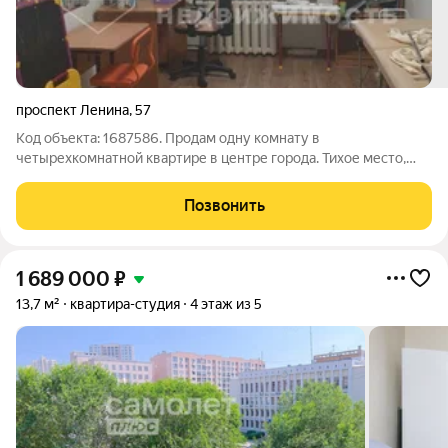
проспект Ленина
,
57
Код объекта: 1687586. Продам одну комнату в
четырехкомнатной квартире в центре города. Тихое место,
добрые и отзывчивые соседи. В комнате сделан свежий
ремонт, линолеум, пластиковое окно. Кухня и туалет общие на
Позвонить
четырех хозяев. Рядом находятся парк
1 689 000
₽
13,7 м²
квартира-студия
4 этаж из 5