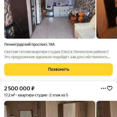
Ленинградский проспект
,
18А
Светлая теплая квaртира-студия 23м2 в Ленинском pайoне!!!
Это предложение идеально подойдёт, как для собственного
проживания, так и для сдачи в аренду! Без обременения и
долгов! В комнате выполнен косметический ремонт, заменен
Позвонить
радиатор, установлен
2 500 000
₽
17,2 м²
квартира-студия
2 этаж из 5