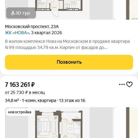
3D-тур
Московский проспект
,
23А
ЖК «НОВА»
, 3 квартал 2026
В жилом комплексе Нова на Московском в продаже квартира
N 99 площадью 34.79 кв.м. Кирпич от фасадов до
межкомнатных стен, высокие потолки, большие окна и
остекленная лоджия. Квартира сдается в отделке white box. 17-
Позвонить
этажный дом, с последних этажей
7 163 261
₽
от 25 730 ₽ в месяц
34,8 м²
1-комн. квартира
13 этаж из 16
новостройка