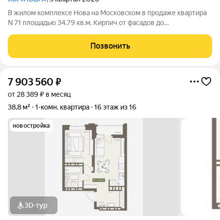
В жилом комплексе Нова на Московском в продаже квартира
N 71 площадью 34.79 кв.м. Кирпич от фасадов до
межкомнатных стен, высокие потолки, большие окна и
остекленная лоджия. Квартира сдается в отделке white box. 17-
Позвонить
этажный дом, с последних этажей
7 903 560
₽
от 28 389 ₽ в месяц
38,8 м²
1-комн. квартира
16 этаж из 16
новостройка
3D-тур