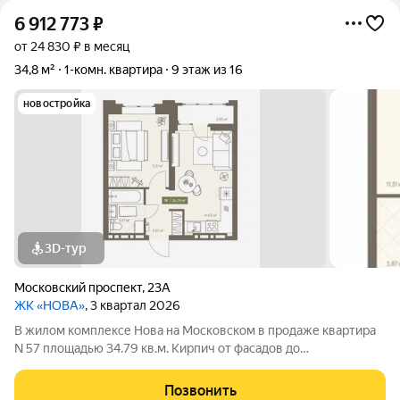
6 912 773
₽
от 24 830 ₽ в месяц
34,8 м²
1-комн. квартира
9 этаж из 16
новостройка
3D-тур
Московский проспект
,
23А
ЖК «НОВА»
, 3 квартал 2026
В жилом комплексе Нова на Московском в продаже квартира
N 57 площадью 34.79 кв.м. Кирпич от фасадов до
межкомнатных стен, высокие потолки, большие окна и
остекленная лоджия. Квартира сдается в отделке white box. 17-
Позвонить