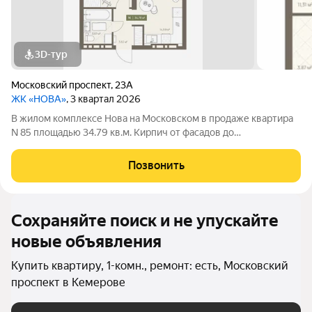
3D-тур
Московский проспект
,
23А
ЖК «НОВА»
, 3 квартал 2026
В жилом комплексе Нова на Московском в продаже квартира
N 85 площадью 34.79 кв.м. Кирпич от фасадов до
межкомнатных стен, высокие потолки, большие окна и
остекленная лоджия. Квартира сдается в отделке white box. 17-
Позвонить
этажный дом, с последних этажей
Сохраняйте поиск и не упускайте
новые объявления
Купить квартиру, 1-комн., ремонт: есть, Московский
проспект в Кемерове