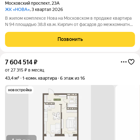
Московский проспект
,
23А
ЖК «НОВА»
, 3 квартал 2026
В жилом комплексе Нова на Московском в продаже квартира
N 94 площадью 38.8 кв.м. Кирпич от фасадов до межкомнатных
стен, высокие потолки, большие окна и остекленная лоджия.
Квартира сдается в отделке white box. 17-этажный дом, с
Позвонить
последних этажей
7 604 514
₽
от 27 315 ₽ в месяц
43,4 м²
1-комн. квартира
6 этаж из 16
новостройка