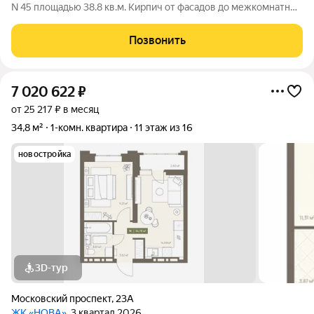
N 45 площадью 38.8 кв.м. Кирпич от фасадов до межкомнатных
стен, высокие потолки, большие окна и остекленная лоджия.
Квартира сдается в отделке white box. 17-этажный дом, с
Позвонить
последних этажей
7 020 622
₽
от 25 217 ₽ в месяц
34,8 м²
1-комн. квартира
11 этаж из 16
новостройка
3D-тур
Московский проспект
,
23А
ЖК «НОВА»
, 3 квартал 2026