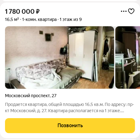
1 780 000
₽
16,5 м²
1-комн. квартира
1 этаж из 9
Московский проспект
,
27
Продается квартира, общей площадью 16,5 кв.м. По адресу: пр-
кт Московский, д. 27. Квартира располагается на 1 этаже.
Снаружи дома все швы утеплены. В комнате сделан
косметический ремонт, пол бетонный - лежит линолеум,
Позвонить
потолок натяжной, батарея