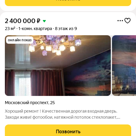
последних этажей
2 400 000
₽
23 м²
1-комн. квартира
8 этаж из 9
онлайн показ
Московский проспект
,
25
Хороший ремонт ! Качественная дорогая входная дверь.
Заходи живи! фотообои, натяжной потолок стеклопакет,
приятный вид из окна, санузел полностью современный
кафель, отличное местоположение . Возможно частично с
Позвонить
обстановкой. В собственности давно,