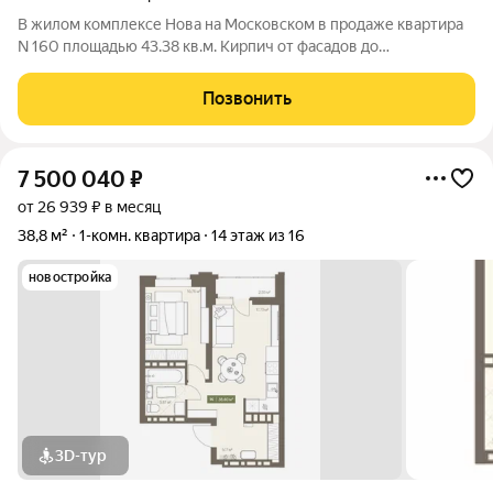
В жилом комплексе Нова на Московском в продаже квартира
N 160 площадью 43.38 кв.м. Кирпич от фасадов до
межкомнатных стен, высокие потолки, большие окна и
остекленная лоджия. Квартира сдается в отделке white box. 17-
Позвонить
этажный дом, с последних этажей
7 500 040
₽
от 26 939 ₽ в месяц
38,8 м²
1-комн. квартира
14 этаж из 16
новостройка
3D-тур