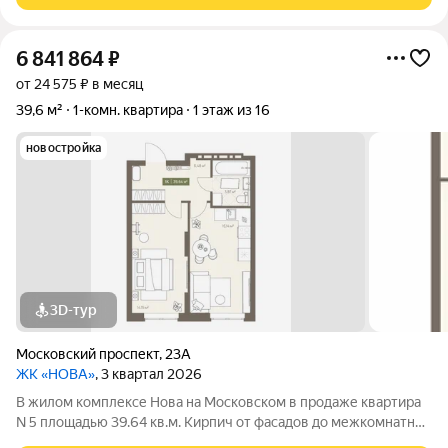
6 841 864
₽
от 24 575 ₽ в месяц
39,6 м²
1-комн. квартира
1 этаж из 16
новостройка
3D-тур
Московский проспект
,
23А
ЖК «НОВА»
, 3 квартал 2026
В жилом комплексе Нова на Московском в продаже квартира
N 5 площадью 39.64 кв.м. Кирпич от фасадов до межкомнатных
стен, высокие потолки, большие окна и остекленная лоджия.