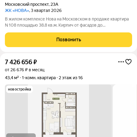
Московский проспект
,
23А
ЖК «НОВА»
, 3 квартал 2026
В жилом комплексе Нова на Московском в продаже квартира
N 108 площадью 38.8 кв.м. Кирпич от фасадов до
межкомнатных стен, высокие потолки, большие окна и
остекленная лоджия. Квартира сдается в отделке white box. 17-
Позвонить
этажный дом, с последних этажей
7 426 656
₽
от 26 676 ₽ в месяц
43,4 м²
1-комн. квартира
2 этаж из 16
новостройка