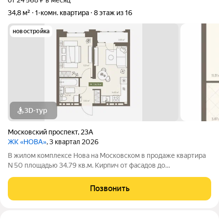
от 24 568 ₽ в месяц
34,8 м²
1-комн. квартира
8 этаж из 16
новостройка
3D-тур
Московский проспект
,
23А
ЖК «НОВА»
, 3 квартал 2026
В жилом комплексе Нова на Московском в продаже квартира
N 50 площадью 34.79 кв.м. Кирпич от фасадов до
межкомнатных стен, высокие потолки, большие окна и
остекленная лоджия. Квартира сдается в отделке white box. 17-
Позвонить
этажный дом, с последних этажей