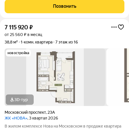
Квартира сдается в отделке white box. 17-этажный дом, с
Позвонить
последних этажей
7 115 920
₽
от 25 560 ₽ в месяц
38,8 м²
1-комн. квартира
7 этаж из 16
новостройка
3D-тур
Московский проспект
,
23А
ЖК «НОВА»
, 3 квартал 2026
В жилом комплексе Нова на Московском в продаже квартира