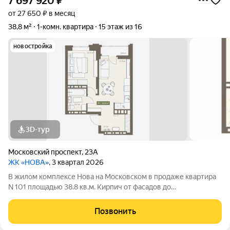
7 697 920
₽
от 27 650 ₽ в месяц
38,8 м²
1-комн. квартира
15 этаж из 16
новостройка
3D-тур
Московский проспект
,
23А
ЖК «НОВА»
, 3 квартал 2026
В жилом комплексе Нова на Московском в продаже квартира
N 101 площадью 38.8 кв.м. Кирпич от фасадов до
межкомнатных стен, высокие потолки, большие окна и
остекленная лоджия. Квартира сдается в отделке white box. 17-
Позвонить
этажный дом, с последних этажей