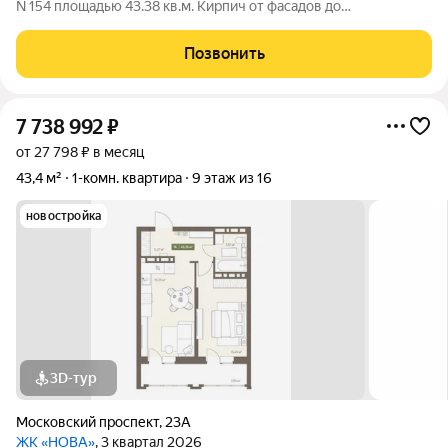
N 154 площадью 43.38 кв.м. Кирпич от фасадов до
межкомнатных стен, высокие потолки, большие окна и
остекленная лоджия. Квартира сдается в отделке white box. 17-
Позвонить
этажный дом, с последних этажей
7 738 992
₽
от 27 798 ₽ в месяц
43,4 м²
1-комн. квартира
9 этаж из 16
новостройка
3D-тур
Московский проспект
,
23А
ЖК «НОВА»
, 3 квартал 2026