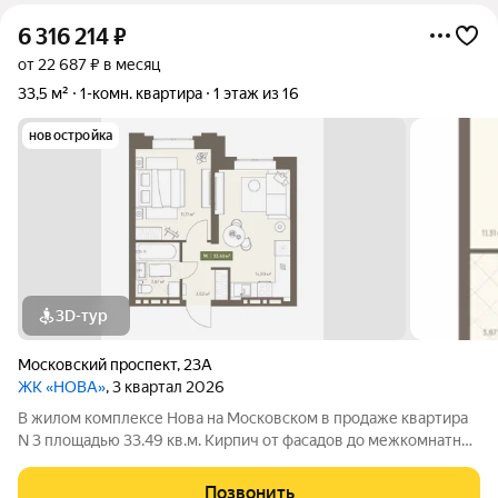
6 316 214
₽
от 22 687 ₽ в месяц
33,5 м²
1-комн. квартира
1 этаж из 16
новостройка
3D-тур
Московский проспект
,
23А
ЖК «НОВА»
, 3 квартал 2026
В жилом комплексе Нова на Московском в продаже квартира
N 3 площадью 33.49 кв.м. Кирпич от фасадов до межкомнатных
стен, высокие потолки, большие окна и остекленная лоджия.
Квартира сдается в отделке white box. 17-этажный дом, с
Позвонить