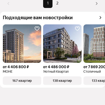
можете отсортировать результаты по стоимости 
1
2
квадратного метра или площади
Подходящие вам новостройки
от 4 406 800 ₽
от 4 486 000 ₽
от 7 869 200
МОНЕ
Уютный Квартал
Столичный
167 квартир
138 квартир
133 ква