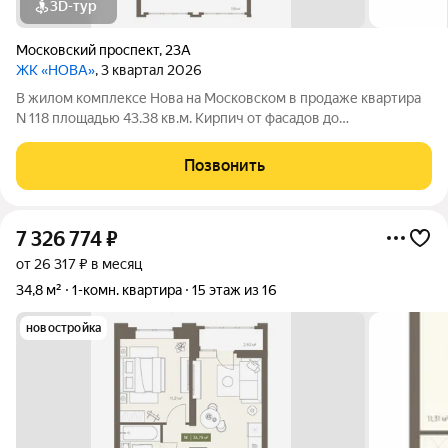
3D-тур
Московский проспект
,
23А
ЖК «НОВА»
, 3 квартал 2026
В жилом комплексе Нова на Московском в продаже квартира
N 118 площадью 43.38 кв.м. Кирпич от фасадов до
межкомнатных стен, высокие потолки, большие окна и
остекленная лоджия. Квартира сдается в отделке white box. 17-
Позвонить
этажный дом, с последних этажей
7 326 774
₽
от 26 317 ₽ в месяц
34,8 м²
1-комн. квартира
15 этаж из 16
новостройка