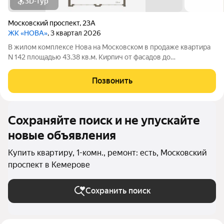
3D-тур
Московский проспект
,
23А
ЖК «НОВА»
, 3 квартал 2026
В жилом комплексе Нова на Московском в продаже квартира
N 142 площадью 43.38 кв.м. Кирпич от фасадов до
межкомнатных стен, высокие потолки, большие окна и
остекленная лоджия. Квартира сдается в отделке white box. 17-
Позвонить
этажный дом, с последних этажей
Сохраняйте поиск и не упускайте
новые объявления
Купить квартиру, 1-комн., ремонт: есть, Московский
проспект в Кемерове
Сохранить поиск