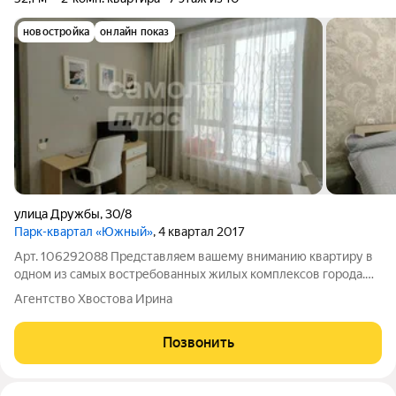
новостройка
онлайн показ
улица Дружбы
,
30/8
Парк-квартал «Южный»
, 4 квартал 2017
Арт. 106292088 Представляем вашему вниманию квартиру в
одном из самых востребованных жилых комплексов города.
Почему эта квартира отличный выбор: Панорамные окна
Агентство Хвостова Ирина
выходят в уютный благоустроенный двор закрытый, тихий и
безопасный. Грамотная
Позвонить