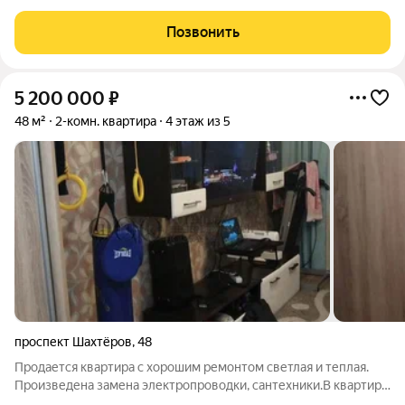
Кемерово ЖК «Парковый». Квартира расположена на 12 этаже,
что обеспечивает отличную инсоляцию и живописный вид из
Позвонить
окон. Общая площадь 45 кв.м.
5 200 000
₽
48 м²
2-комн. квартира
4 этаж из 5
проспект Шахтёров
,
48
Продается квартира с хорошим ремонтом светлая и теплая.
Произведена замена электропроводки, сантехники.В квартире
на полу коридора и кухни выложено кафелем. Установлены