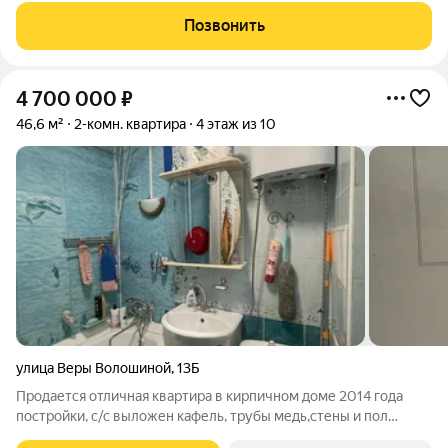
новые входная и межкомнатные двери. С/у раздельный
Позвонить
выложен кафелем.
4 700 000
₽
46,6 м²
2-комн. квартира
4 этаж из 10
улица Веры Волошиной
,
13Б
Продается отличная квартира в кирпичном доме 2014 года
постройки, с/с выложен кафель, трубы медь,стены и пол
выровнены, квартира очень теплая и светлая, в квартире