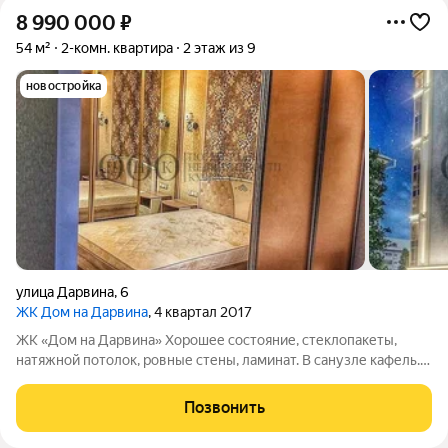
8 990 000
₽
54 м²
2-комн. квартира
2 этаж из 9
новостройка
улица Дарвина
,
6
ЖК Дом на Дарвина
, 4 квартал 2017
ЖК «Дом на Дарвина» Хорошее состояние, стеклопакеты,
натяжной потолок, ровные стены, ламинат. В санузле кафель.
Полностью мебелированная, есть вся необходимая техника (
холодильник, стиральная машинка,телевизор,чайник,
Позвонить
микроволновка, посудомойка,