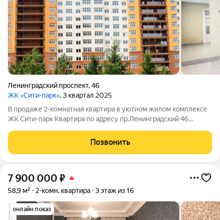
Ленинградский проспект
,
46
ЖК «Сити-парк»
, 3 квартал 2025
В продаже 2-комнатная квартира в уютном жилом комплексе
ЖК Сити-парк Квартира по адресу пр.Ленинградский 46
площадью 44,5 кв.м на 6 этаже 15-этажного дома. Отличный
вариант для тех, кто хочет заехать в новое жильё. ДОМ СДАН
Позвонить
в 2025 году! Полная
7 900 000
₽
58,9 м²
2-комн. квартира
3 этаж из 16
онлайн показ