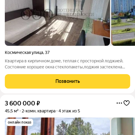
Космическая улица
,
37
Квартира в кирпичном доме, теплая с просторной лоджией.
Состояние хорошее окна стеклопакеты,лоджия застеклена
деревом. С/у раздельный,ванна кафель, В коридоре
встроенный шкаф-купе.Из квартиры отличный вид.
Позвонить
3 600 000
₽
45,5 м²
2-комн. квартира
4 этаж из 5
онлайн показ