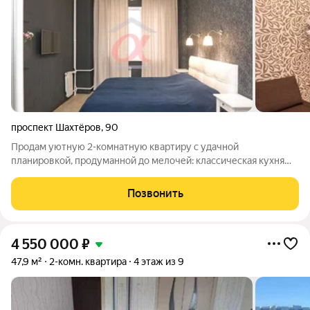
проспект Шахтёров
,
90
Продам уютную 2-комнатную квартиру с удачной
планировкой, продуманной до мелочей: классическая кухня
площадью 10 кв.м, большая гостиная площадью 15 кв.м., в
которой смело можно принимать гостей, просторная
Позвонить
изолированная спальня площадью 18,4 кв.м.,
4 550 000
₽
47,9 м²
2-комн. квартира
4 этаж из 9