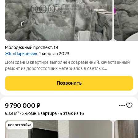
Молодёжный проспект
,
19
ЖК «Парковый»
, 1 квартал 2023
Дом сдан! В квартире выполнен современный, качественный
ремонт из дорогостоящих материалов в светлых
оттенках.Санузел совмещенный, современная и качественная
сантехника. Шикарный вид из окна на парк, вечером можно
Позвонить
наблюдать закат. Отличный этаж. В
9 790 000
₽
53,9 м²
2-комн. квартира
5 этаж из 16
новостройка