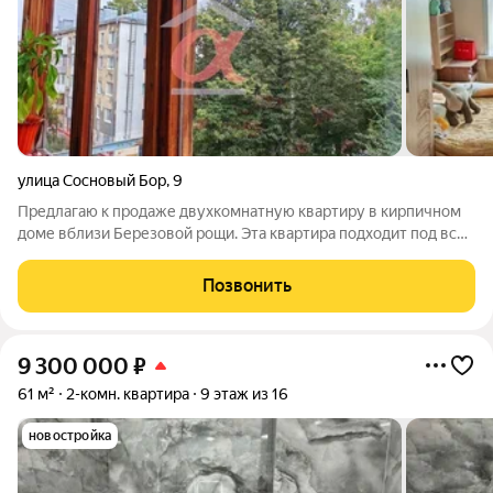
улица Сосновый Бор
,
9
Предлагаю к продаже двухкомнатную квартиру в кирпичном
доме вблизи Березовой рощи. Эта квартира подходит под все
виды сделок, любые сертификаты и ипотеку. Квартира без
долгов и обременений. Квартира в жилом состоянии.
Позвонить
Планировка подходит для
9 300 000
₽
61 м²
2-комн. квартира
9 этаж из 16
новостройка