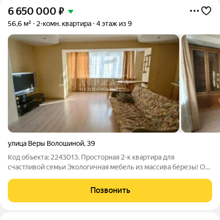
6 650 000
₽
56,6 м²
2-комн. квартира
4 этаж из 9
улица Веры Волошиной
,
39
Код объекта: 2243013. Просторная 2-к квартира для
счастливой семьи Экологичная мебель из массива березы! О
доме и этаже Дом по адресу ул. Веры Волошиной, 39 это
спокойный, обжитый и зеленый район, идеально подходящий
Позвонить
для воспитания детей. Ваша