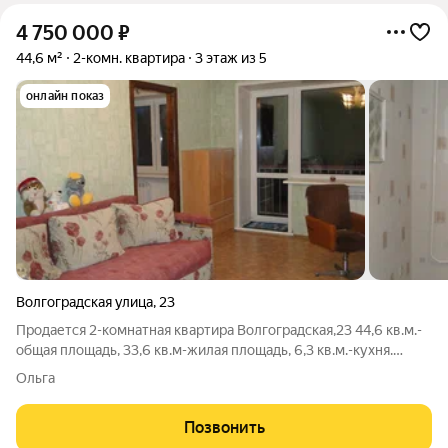
4 750 000
₽
44,6 м²
2-комн. квартира
3 этаж из 5
онлайн показ
Волгоградская улица
,
23
Продается 2-комнатная квартира Волгоградская,23 44,6 кв.м.-
общая площадь, 33,6 кв.м-жилая площадь, 6,3 кв.м.-кухня.
Комнаты: 20,3 кв.м; 13,3 кв.м; санузел совмещеный 2,8 кв.м.
Ольга
Квартира расположена на на 3-м этаже 5-ти этажного
панельного дома 1965
Позвонить