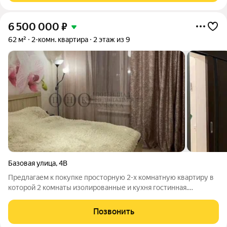
6 500 000
₽
62 м²
2-комн. квартира
2 этаж из 9
Базовая улица
,
4В
Предлагаем к покупке просторную 2-х комнатную квартиру в
которой 2 комнаты изолированные и кухня гостинная.
Квартира в хорошем состоянии. Окна на две стороны.Остается
необходимая для жизни мебель: кухонный гарнитур,
Позвонить
холодильник, стиральная машинка,