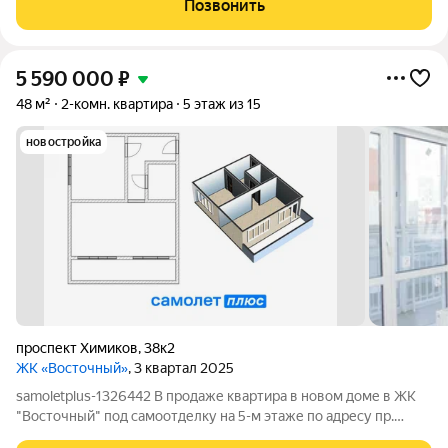
Позвонить
направления, сетевые магазины,
5 590 000
₽
48 м²
2-комн. квартира
5 этаж из 15
новостройка
проспект Химиков
,
38к2
ЖК «Восточный»
, 3 квартал 2025
samoletplus-1326442 В продаже квартира в новом доме в ЖК
"Восточный" под самоотделку на 5-м этаже по адресу пр.
Химиков, 38к2 Одна из самых удачных планировок: Большая