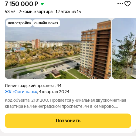
7 150 000
₽
53 м²
2-комн. квартира
12 этаж из 15
новостройка
онлайн показ
Ленинградский проспект
,
44
ЖК «Сити-парк»
, 4 квартал 2024
Код объекта: 2181200. Продаётся уникальная двухкомнатная
квартира на Ленинградском проспекте, 44 в Кемерово.
Квартира расположена на 12-м этаже 15-этажного кирпично-
монолитного дома, построенного в 2025 году. Высота
Позвонить
потолков 3 метра создаёт ощущение