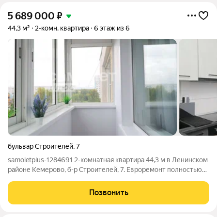
5 689 000
₽
44,3 м²
2-комн. квартира
6 этаж из 6
бульвар Строителей
,
7
samoletplus-1284691 2-комнатная квартира 44,3 м в Ленинском
районе Кемерово, б-р Строителей, 7. Евроремонт полностью
обновлена: заменены радиаторы, сантехника, пластиковые
окна, входная и межкомнатные двери. Ламинат в комнатах,
Позвонить
плитка в прихожей,