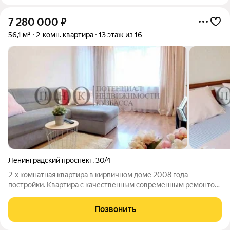
7 280 000
₽
56,1 м²
2-комн. квартира
13 этаж из 16
Ленинградский проспект
,
30/4
2-х комнатная квартира в кирпичном доме 2008 года
постройки. Квартира с качественным современным ремонтом
в светлых тонах. Имеется большая застеклённая лоджия.
Отличная звуко и тепло изоляция квартиры. Дом оборудован
Позвонить
пассажирским и грузовым лифтами,