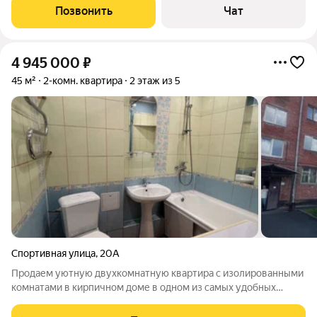
остаются два встроенных шкафа, квартира требует не
Позвонить
Чат
большой косметики. Дом расположен
4 945 000
₽
45 м²
2-комн. квартира
2 этаж из 5
Спортивная улица
,
20А
Продаем уютную двухкомнатную квартира с изолированными
комнатами в кирпичном доме в одном из самых удобных
районов города. Рядом все необходимое для комфортного
проживания - остановки общественного транспорта во все