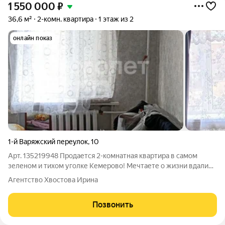
1 550 000
₽
36,6 м²
2-комн. квартира
1 этаж из 2
онлайн показ
1-й Варяжский переулок
,
10
Арт. 135219948 Продается 2-комнатная квартира в самом
зеленом и тихом уголке Кемерово! Мечтаете о жизни вдали
от городской суеты, но при этом с легким доступом ко всем
Агентство Хвостова Ирина
удобствам? Эта квартира ваш идеальный вариант!
Преимущества, которые вы
Позвонить