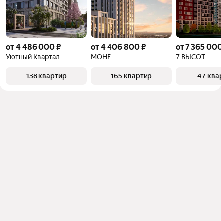
от 4 486 000 ₽
от 4 406 800 ₽
от 7 365 000
Уютный Квартал
МОНЕ
7 ВЫСОТ
138 квартир
165 квартир
47 ква