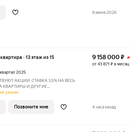
8 июня 2026
9 158 000
₽
 квартира · 13 этаж из 15
от 43 871 ₽ в месяц
4 квартал 2025
ВУЮТ АКЦИИ: СТАВКА 3,5% НА ВЕСЬ
НА КВАРТИРЫ И ДРУГИЕ
омпаний «Атмосфера» объявляет о
не указан.
 новом доме №3 в рамках масштабного
«Уютный квартал». Это
Позвоните мне
4 часа назад