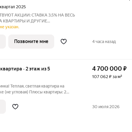
4 квартал 2025
ВУЮТ АКЦИИ: СТАВКА 3,5% НА ВЕСЬ
НА КВАРТИРЫ И ДРУГИЕ
омпаний «Атмосфера» объявляет о
не указан.
 новом доме №3 в рамках масштабного
«Уютный квартал». Это
Позвоните мне
4 часа назад
4 700 000
₽
 квартира · 2 этаж из 5
107 062 ₽ за м²
нка! Теплая, светлая квартира на
е (не угловая) Плюсы квартиры: 2
 выполнен косметический ремонт
В шаговой доступности детский сад,
30 июля 2026
 N17,