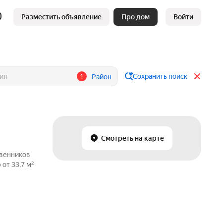
Разместить объявление
Про дом
Войти
1
Сохранить поиск
Район
Смотреть на карте
твенников
от 33,7 м²