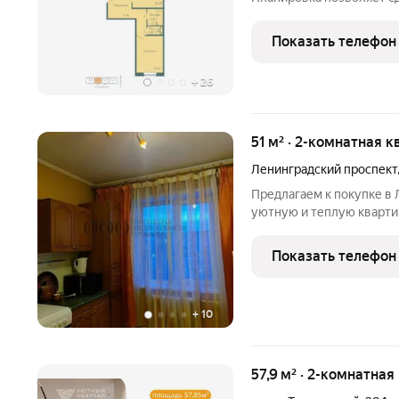
КВАРТИРЫ С ГОТОВОЙ 
ПРEИMУЩЕСTВА: Дом построен по современной трехслойной
Показать телефон
панельной технологии,
+
26
51 м² · 2-комнатная к
Ленинградский проспект
Предлагаем к покупке в
уютную и теплую кварти
косметическим жилым ре
пластиковые. В квартире
Показать телефон
техника остаются в квар
+
10
57,9 м² · 2-комнатная