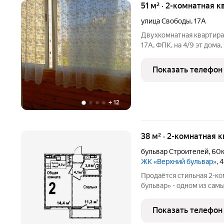
51 м² · 2-комнатная к
улица Свободы
,
17А
Двухкомнатная квартира
17А, ФПК, на 4/9 эт дома
и ухоженная квартира с 
сторону выходят в тихий
Показать телефон
+
12
38 м² · 2-комнатная 
бульвар Строителей
,
60
ЖК «Верхний бульвар»
, 
Продаётся стильная 2-ко
бульвар» - одном из са
комплексов Кемерово! Дом сдан, квартира полностью готова к
ремонту под ваш вкус! У
Показать телефон
дверьМежкомнатные