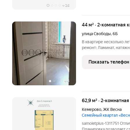
+
26
44 м² · 2-комнатная 
улица Свободы
,
6Б
В квартире несколько ле
ремонт: Ламинат, натяж
сантехника. Новая электр
Показать телефон
+
4
62,9 м² · 2-комнатна
Кемерово
,
ЖК Весна
Семейный квартал «Весн
samoletplus-1311751 Отл
Планировка позволяет сд