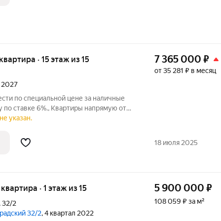
7 365 000
₽
 квартира · 15 этаж из 15
от 35 281 ₽ в месяц
л 2027
сти по специальной цене за наличные
., Квартиры напрямую от
 ДО 1 000
не указан.
18 июля 2025
5 900 000
₽
 квартира · 1 этаж из 15
108 059 ₽ за м²
,
32/2
градский 32/2
, 4 квартал 2022