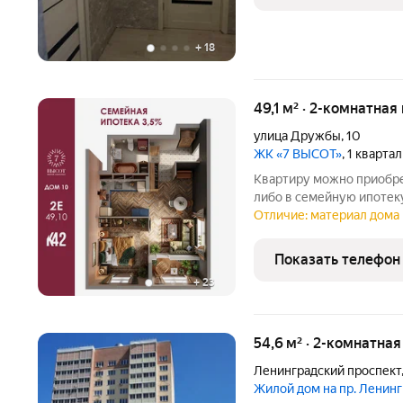
+
18
49,1 м² · 2-комнатная
улица Дружбы
,
10
ЖК «7 ВЫСОТ»
, 1 кварта
Квартиру можно приобре
либо в семейную ипотеку по ставке 6%
застройщика в ЖК «7 Высот» Семейный бонус добавим
Отличие: материал дома 
000 на первый взнос Используйте материнский капитал, а
остальное
Показать телефон
+
23
54,6 м² · 2-комнатная
Ленинградский проспект
Жилой дом на пр. Ленин