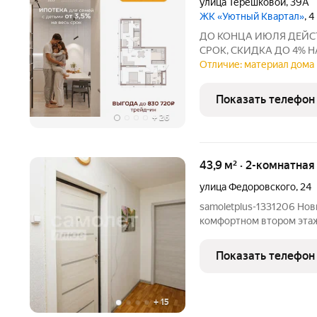
улица Терешковой
,
39А
ЖК «Уютный Квартал»
, 
ДО КОНЦА ИЮЛЯ ДЕЙСТ
СРОК, СКИДКА ДО 4% 
ПРЕДЛОЖЕНИЯ! Группа к
Отличие: материал дома 
скором старте продаж в
проекта комфорт-класса 
Показать телефон
+
26
43,9 м² · 2-комнатная
улица Федоровского
,
24
samoletplus-1331206 Нови
комфортном втором этаж
изолированные комнаты
комфортный второй этаж 
Показать телефон
школа N54, №7, гимназия
+
15