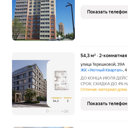
Показать телефон
54,3 м² · 2-комнатная
улица Терешковой
,
39А
ЖК «Уютный Квартал»
, 
ДО КОНЦА ИЮЛЯ ДЕЙСТ
СРОК, СКИДКА ДО 4% 
ПРЕДЛОЖЕНИЯ! Группа к
Отличие: материал дома 
скором старте продаж в
проекта комфорт-класса 
Показать телефон
+
26