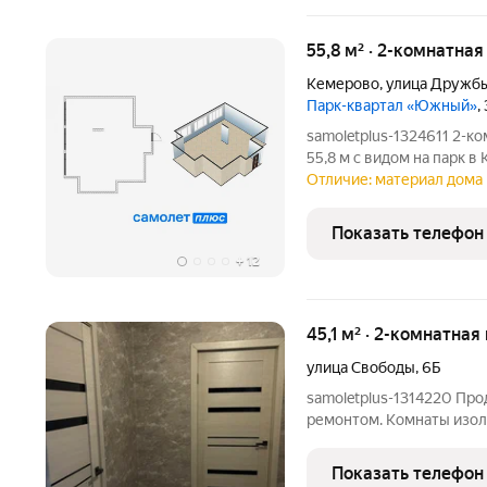
55,8 м² · 2-комнатная
Кемерово
,
улица Дружб
Парк-квартал «Южный»
,
samoletplus-1324611 2-к
55,8 м с видом на парк в Кемерово жилой к
монолитно-кирпичный до
Отличие: материал дома 
обустроить пространство под 
не
Показать телефон
+
12
45,1 м² · 2-комнатная
улица Свободы
,
6Б
samoletplus-1314220 Прo
ремoнтoм. Комнaты изол
прocтpaнcтвo максимальн
квaртира в середине дом
Показать телефон
нaxодятся школa,