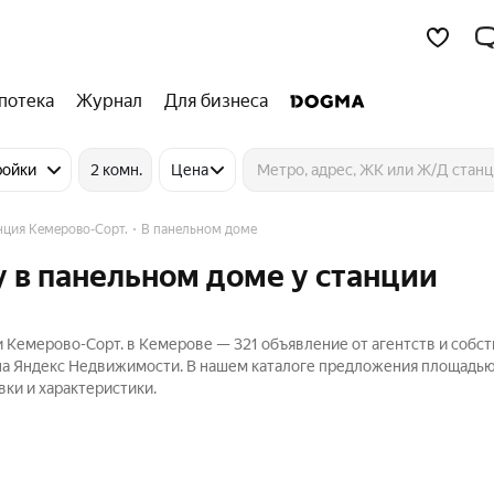
потека
Журнал
Для бизнеса
ройки
2 комн.
Цена
нция Кемерово-Сорт.
В панельном доме
 в панельном доме у станции
 Кемерово-Сорт. в Кемерове — 321 объявление от агентств и собс
 на Яндекс Недвижимости. В нашем каталоге предложения площадью 
вки и характеристики.