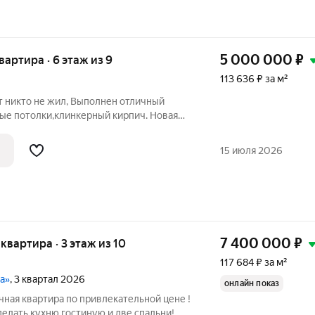
5 000 000
₽
квартира · 6 этаж из 9
113 636 ₽ за м²
т никто не жил, Выполнен отличный
ные потолки,клинкерный кирпич. Новая
ика.
15 июля 2026
7 400 000
₽
я квартира · 3 этаж из 10
117 684 ₽ за м²
а»
, 3 квартал 2026
онлайн показ
ичная квартира по привлекательной цене !
елать кухню гостиную и две спальни!