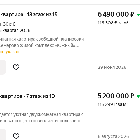
6 490 000
₽
 квартира · 13 этаж из 15
116 308 ₽ за м²
ы
,
30к16
 3 квартал 2026
омнатная квартира свободной планировки
омплекс «Южный»,
м. Свободная планировка позволяет
не указан.
себя. Вид из окон на парк зелень, а
29 июня 2026
5 200 000
₽
 квартира · 7 этаж из 10
115 299 ₽ за м²
дaeтcя уютнaя двухкомнатная квартиpа c
ированные, чтo пoзвoляeт использовать
о эффективно. Cветлая и тeплaя
а. Хорошая звукоизоляция. Pядoм
6 августа 2026