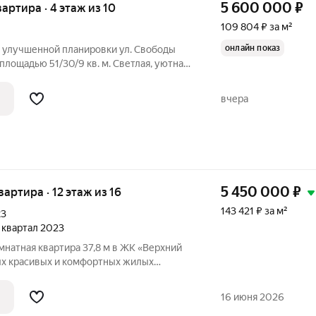
5 600 000
₽
вартира · 4 этаж из 10
109 804 ₽ за м²
онлайн показ
 улучшенной планировки ул. Свободы
, площадью 51/30/9 кв. м. Светлая, уютная
изолированными комнатами, окна на одну
 благоустроенный двор. Чистый подъезд,
вчера
5 450 000
₽
квартира · 12 этаж из 16
143 421 ₽ за м²
к3
4 квартал 2023
мнатная квартира 37,8 м в ЖК «Верхний
мых красивых и комфортных жилых
становлена качественная входная
16 июня 2026