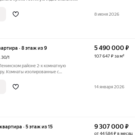
НА 100% ОТДЕЛКОЙ "ПОД КЛЮЧ" !
8 июня 2026
5 490 000
₽
вартира · 8 этаж из 9
107 647 ₽ за м²
,
30/1
 Ленинском районе 2-х комнатную
ру. Комнаты изолированные с
монтом. Есть лоджия-застеклена. Окна
 установлен кондиционер. Мебель и
14 января 2026
тире.
9 307 000
₽
 квартира · 5 этаж из 15
от 44 584 ₽ в месяц