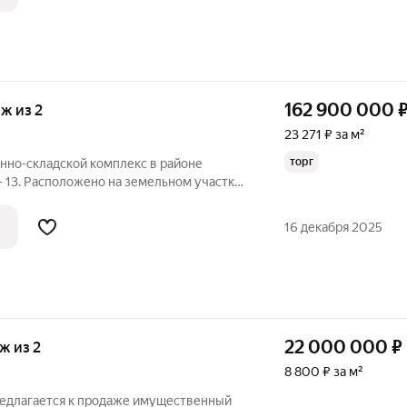
162 900 000
аж из 2
23 271 ₽ за м²
торг
нно-складской комплекс в районе
 - 13. Расположено на земельном участке
2 нежилых помещений, включая 2 тыс.м2
офисов ( расположенных
16 декабря 2025
22 000 000
₽
аж из 2
8 800 ₽ за м²
Предлагается к продаже имущественный