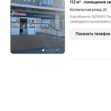
112 м² · помещение с
Космическая улица
,
25
Код объекта: 1821693. П
свободного назначения 
квм. Электрическая мощ
первой линии крупного с
Показать телефон
пешеходном и
+
1