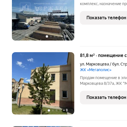
комплекс, назначение п
База строительных мате
Комплекс состоит из адм
Показать телефон
торгово-
+
26
81,8 м² · помещение 
ул. Марковцева / бул. С
ЖК «Мегаполис»
Продам помещение в эли
Марковцева 8/37а, ЖК "
2 этажа ожидающие ваши
использовать как для ко
Показать телефон
Имеется все для
+
8