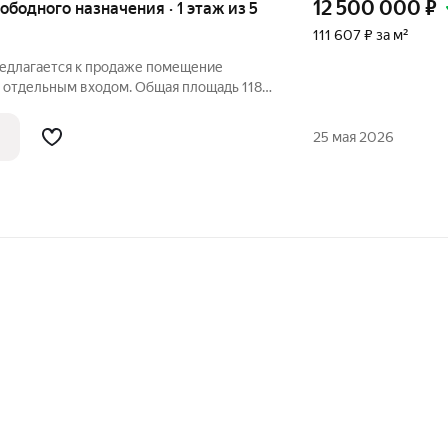
12 500 000
₽
вободного назначения · 1 этаж из 5
111 607 ₽ за м²
редлагается к продаже помещение
с отдельным входом. Общая площадь 118
ность 15 квт. Помещение расположено на
пального района города на большом
25 мая 2026