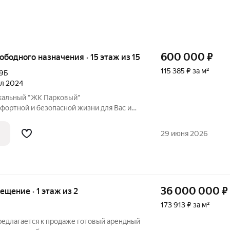
600 000
₽
вободного назначения · 15 этаж из 15
115 385 ₽ за м²
9Б
ал 2024
икальный "ЖК Парковый"
фортной и безопасной жизни для Вас и
КОМНАТА находится на 15- ом этаже
зонных вещей: (резина, велосипед, санки
29 июня 2026
ое
36 000 000
₽
мещение · 1 этаж из 2
173 913 ₽ за м²
редлагается к продаже готовый арендный