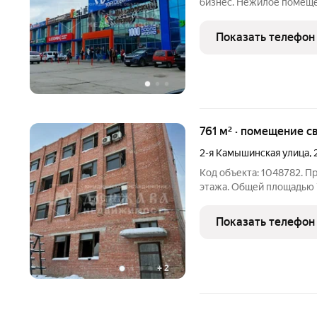
бизнес. Нежилое помеще
Подписан долгосрочный 
коммунальные расходы о
Показать телефон
- менее 10 лет !!!
761 м² · помещение с
2-я Камышинская улица
,
Код объекта: 1048782. П
этажа. Общей площадью 
участок под зданием и 
765 м2 все в собственно
Показать телефон
базы ДЭК. На
+
2