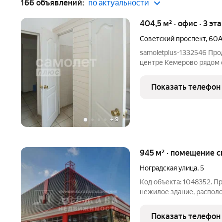
166 объявлений:
по актуальности
404,5 м² · офис · 3 эт
Советский проспект
,
60
samoletplus-1332546 Пр
центре Кемерово рядом 
для собственного бизне
разделить на отдельные 
Показать телефон
продавать по частям. В
+
9
945 м² · помещение с
Ноградская улица
,
5
Код объекта: 1048352. П
нежилое здание, распол
944,4 кв.м. Коммуникаци
зоне делового, обществ
Показать телефон
(О1).Возможные