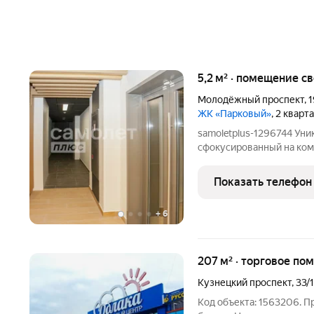
5,2 м² · помещение с
Молодёжный проспект
,
1
ЖК «Парковый»
, 2 кварт
samoletplus-1296744 Ун
сфокусированный на ком
Вашей семьи. КЛАДОВАЯ 
для хранения крупных се
Показать телефон
и др.) сохранит свободн
+
6
207 м² · торговое по
Кузнецкий проспект
,
33/1
Код объекта: 1563206. П