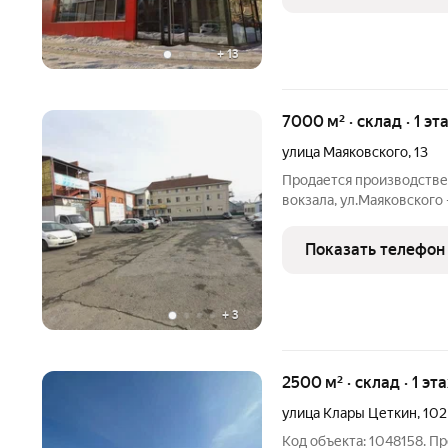
+
13
7000 м² · склад · 1 эт
улица Маяковского
,
13
Продается производстве
вокзала, ул.Маяковского
0,7 Га, имеет 5,5 тыс.м
складских-производственных, 1 тыс.м2 
Показать телефон
на 2-м
+
3
2500 м² · склад · 1 эт
улица Клары Цеткин
,
102
Код объекта: 1048158. 