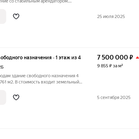
ние со стабильным арендатором.
договор аренды. Эксплуатационные и
плачивает арендатор. Срок окупаемости
25 июля 2025
7 500 000
₽
вободного назначения · 1 этаж из 4
9 855 ₽ за м²
2Б
родам здание свободного назначения 4
761 м2. В стоимость входит земельный
прилегающая территория общей площадью
сти. Здание находится на территории
5 сентября 2025