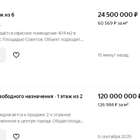
24 500 000
₽
аж из 6
60 569 ₽ за м²
А
одаётся офисное помещение 404 м2 в
с Площадью Советов. Объект подходит
са или инвестиций. Помещение можно
офисные блоки и использовать или
15 минут назад
120 000 000
вободного назначения · 1 этаж из 2
126 984 ₽ за м²
редлагается к продаже 2-х этажное
оженное в центре города. Общая площадь
и все центральные. Здание находится в
енного и коммерческого назначения
5 сентября 2025