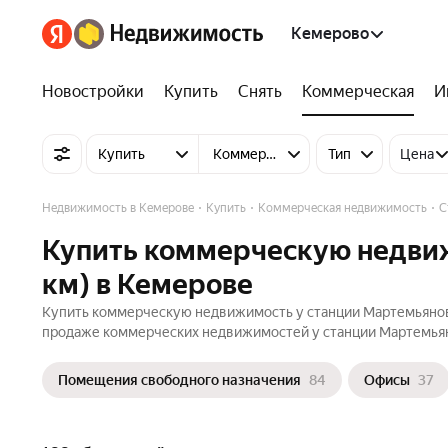
Кемерово
Новостройки
Купить
Снять
Коммерческая
И
Купить
Коммерческую недвижимость
Тип
Цена
Недвижимость в Кемерове
Купить
Коммерческая недвижимость
С
Купить коммерческую недвиж
км) в Кемерове
Купить коммерческую недвижимость у станции Мартемьянова
продаже коммерческих недвижимостей у станции Мартемьянов
Помещения свободного назначения
84
Офисы
37