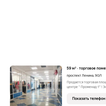
59 м² · торговое пом
проспект Ленина
,
90/1
Продается торговая площ
центре " Променад-1" ! 
города, якорный арендат
очень перспективном и а
Показать телефон