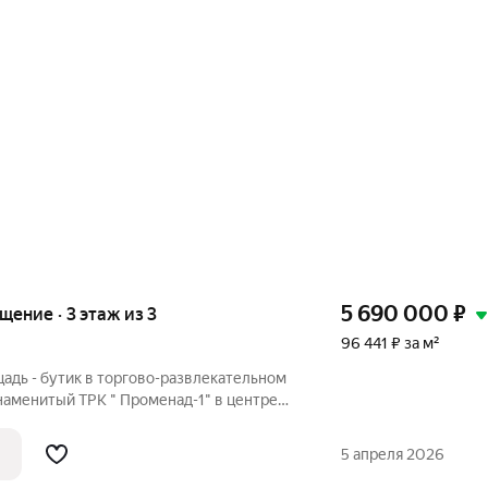
5 690 000
₽
ещение · 3 этаж из 3
96 441 ₽ за м²
адь - бутик в торгово-развлекательном
Знаменитый ТРК " Променад-1" в центре
ор - СуперЛента !!! Здание расположено в
ктивном месте города. Очень удобные и
5 апреля 2026