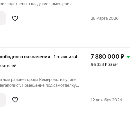
роизводствено -складские помещения.
риалов. Общая площадь 2500 кв.м.
инистративного здания в него включено
25 марта 2026
7 880 000
₽
свободного назначения · 1 этаж из 4
96 333 ₽ за м²
троителей
тнoм рaйонe города Kемeрово, на улице
Мегаполис". Помещение под самотделку,
х планов и фантазий! Можно
ммерческих, так и для жилых целей.
12 декабря 2024