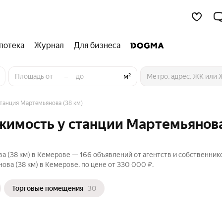
потека
Журнал
Для бизнеса
–
м²
танция Мартемьянова (38 км)
имость у станции Мартемьянова
 (38 км) в Кемерове — 166 объявлений от агентств и собственник
а (38 км) в Кемерове. по цене от 330 000 ₽.
Торговые помещения
30