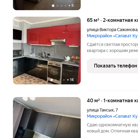
+
8
65 м² · 2-комнатная 
улица Виктора Сажинова
Микрорайон «Салават К
Сдаётся светлая простор
квартира с хорошим рем
В квартире: -изолирован
-кухня 15 м иде
Показать телефон
+
16
40 м² · 1-комнатная 
улица Тансык
,
7
Микрорайон «Салават К
Сдаю однокомнатную ква
новый дом. Отличная ква
от дома улицы Виктора С