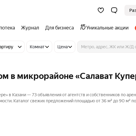
Ра
потека
Журнал
Для бизнеса
Уникальные акции
артиру
Комнат
Цена
ом в микрорайоне «Салават Купе
ре» в Казани — 73 объявления от агентств и собственников по аре
имости. Каталог свежих предложений площадью от 36 м² до 90 м² п