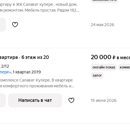
тиру в ЖК Салават купере , новый дом,
ым ремонтом. Мебель простая. Рядом 182
их садика , магазины продуктов , вещей,
порта.
24 мая 2026
20 000
квартира · 6 этаж из 20
₽
в мес
,
2/12
онлайн показ
комис
упере»
, 1 квартал 2019
залог
омплексе Салават Купере. В квартире
ля комфортного проживания мебель и
услуги оплачиваются отдельно
Написать в чат
15 июня 2026