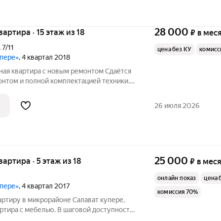
28 000
квартира · 15 этаж из 18
₽
в мес
,
7/11
цена без КУ
комисс
упере»
, 4 квартал 2018
ная квартира с новым ремонтом Сдаётся
онтом и полной комплектацией техники.
ные комнаты (комфорт и приватность);
ально для семейных обедов и встреч с друзьями;
26 июля 2026
25 000
квартира · 5 этаж из 18
₽
в мес
онлайн показ
цена 
упере»
, 4 квартал 2017
комиссия 70%
ртиру в микрорайоне Салават купере,
ртира с мебелью. В шаговой доступности
ажинова, Айрата Арсланова , Проспект