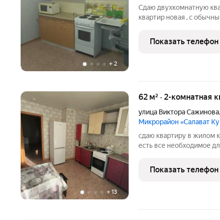
Сдаю двухкомнатную квар
квартир новая , с обычн
лицей(школа) , два детск
аптеки , остановка транс
Показать телефон
+
2
62 м² · 2-комнатная 
улица Виктора Сажинова
Микрорайон «Салават К
сдаю квартиру в жилом к
есть все необходимое д
техника. Коммунальные 
Показать телефон
+
13