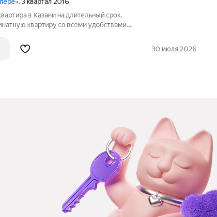
упере»
, 3 квартал 2016
квартира в Казани на длительный срок.
натную квартиру со всеми удобствами .
ы, магазины, возле дома остановка
та, торговый центр большой новый парк
30 июля 2026