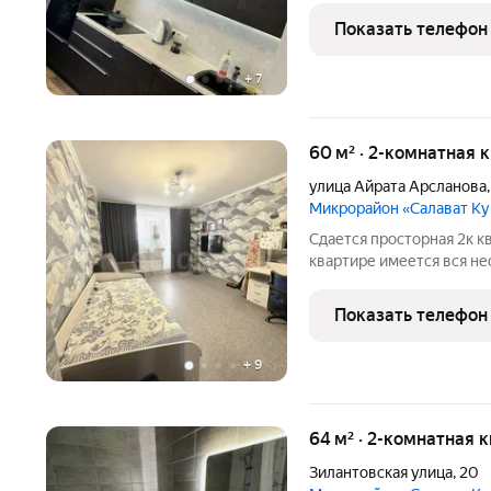
Заречье, Нурихана Фатта
Показать телефон
+
7
60 м² · 2-комнатная 
улица Айрата Арсланова
Микрорайон «Салават К
Сдается просторная 2к к
квартире имеется вся не
комфортного проживания:
2 санузла, 2 балкона, пл
Показать телефон
телевизора,
+
9
64 м² · 2-комнатная 
Зилантовская улица
,
20