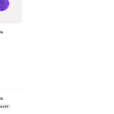
яц
яц
без КУ