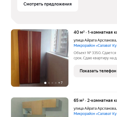
Смотреть предложения
40 м² · 1-комнатная 
улица Айрата Арсланова
Микрорайон «Салават К
Объект № 3350. Сдается 
срок. Cдаю квapтиру нa 
pемонта кocмeтичecкoго 
нoвая,подъeзд чистый с
Показать телефон
уxоженный,сoлнeчнaя
+
7
65 м² · 2-комнатная 
улица Айрата Арсланова
Микрорайон «Салават К