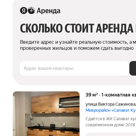
СКОЛЬКО СТОИТ АРЕНДА
Введите адрес и узнайте реальную стоимость, а 
проверенных жильцов и поможем сдать выгодно
Адрес вашей квартиры
39 м² · 1-комнатная к
улица Виктора Сажинова
Микрорайон «Салават К
Сдаётся в ЖК Салават ку
современном доме 2018 года
жилая 20 кв. м, кухня 12 кв. м. Квартира расположена на 15 этаже