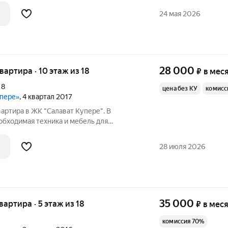
ха, Осиновская, Спортивная.
24 мая 2026
28 000
квартира · 10 этаж из 18
₽
в мес
,
8
цена без КУ
комисс
упере»
, 4 квартал 2017
вартира в ЖК "Салават Купере". В
обходимая техника и мебель для
 большой шкаф купе, 3 спальных места,
ита с духовкой, микроволновка, 3
28 июля 2026
35 000
квартира · 5 этаж из 18
₽
в мес
комиссия 70%