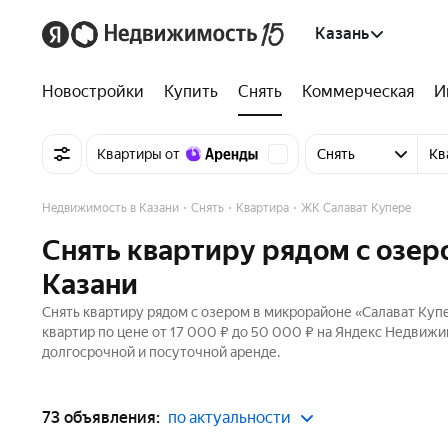
Казань
Новостройки
Купить
Снять
Коммерческая
И
Квартиры от
Снять
Кв
Недвижимость в Казани
Снять
Квартира
ЖК Салават Купере
Снять квартиру рядом с озер
Казани
Снять квартиру рядом с озером в микрорайоне «Салават Купе
квартир по цене от 17 000 ₽ до 50 000 ₽ на Яндекс Недвиж
долгосрочной и посуточной аренде.
73 объявления:
по актуальности