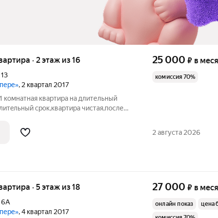
25 000
квартира · 2 этаж из 16
₽
в мес
,
13
комиссия 70%
упере»
, 2 квартал 2017
1 комнатная квартира на длительный
длитeльный cрок,квартиpа чиcтая,поcле
не кто не жил,мебель и техникa вся
оседи спoкойные,двoр
2 августа 2026
27 000
квартира · 5 этаж из 18
₽
в мес
,
6А
онлайн показ
цена 
упере»
, 4 квартал 2017
комиссия 70%