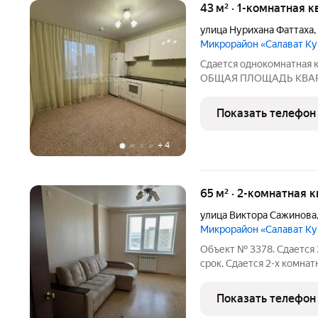
43 м² · 1-комнатная 
улица Нурихана Фаттаха
,
Микрорайон «Салават К
Сдается однокомнатная 
ОБЩАЯ ПЛОЩАДЬ КВАР
ПРАВИЛЬНОЙ ФОРМЫ. Код
3655072
Показать телефон
+
4
65 м² · 2-комнатная 
улица Виктора Сажинова
Микрорайон «Салават К
Объект № 3378. Сдается 
срок. Сдается 2-х комна
Показать телефон