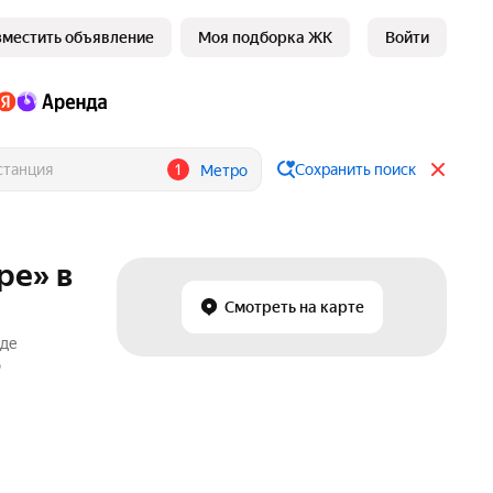
зместить объявление
Моя подборка ЖК
Войти
1
Сохранить поиск
Метро
ре» в
Смотреть на карте
нде
о