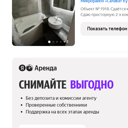
Микрорайон «Салават К
Объект № 1918. Сдаётся 
Сдаю просторную 2-х ком
Рядом школы детские сад
общественного транспор
Показать телефон
с озером в
+
8
СНИМАЙТЕ 
ВЫГОДНО
Без депозита и комиссии агенту
Проверенные собственники
Поддержка на всех этапах аренды