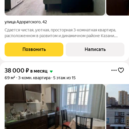
улица Адоратского
,
42
Сдается чистая, уютная, просторная 3-комнатная квартира,
расположенном в развитом и динамичном районе Казани.
Рядом с домом расположены детская площадка, детский сад,
школа, больница, магазины, остановка общественного
Позвонить
Написать
транспорта. В квартире сделан
38 000
₽
в месяц
69 м²
3-комн. квартира
5 этаж из 15