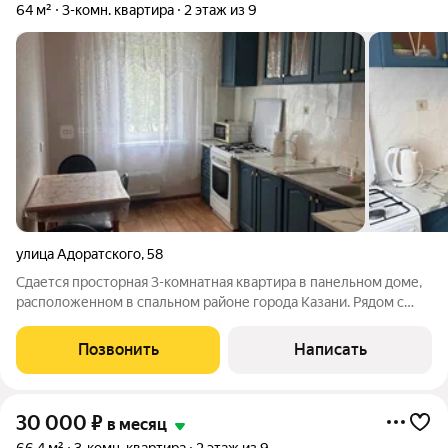
64 м²
3-комн. квартира
2 этаж из 9
улица Адоратского
,
58
Сдается просторная 3-комнатная квартира в панельном доме,
расположенном в спальном районе города Казани. Рядом с
домом расположены детская площадка, парк, магазины,
детский сад, школа, больница, аптека, остановка
Позвонить
Написать
общественного транспорта. В квартире
30 000
₽
в месяц