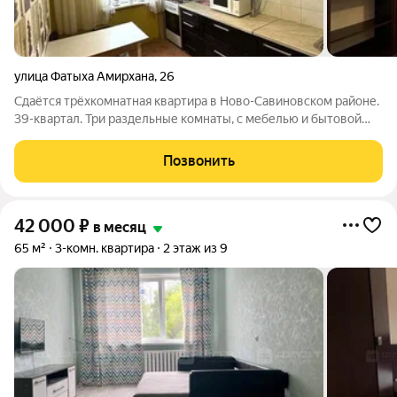
улица Фатыха Амирхана
,
26
Сдаётся трёхкомнатная квартира в Ново-Савиновском районе.
39-квартал. Три раздельные комнаты, с мебелью и бытовой
техникой. В шаговой доступности улицы Маршала чуйкова,
Гаврилова, Адоратского, Лаврентьева, Мусина, ямашева. Цена
Позвонить
плюс квартплата. Залог
42 000
₽
в месяц
65 м²
3-комн. квартира
2 этаж из 9