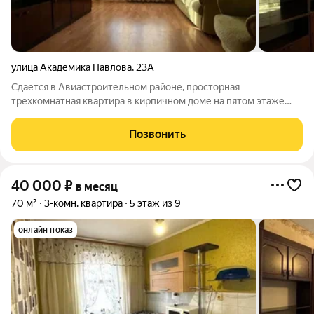
улица Академика Павлова
,
23А
Сдается в Авиастроительном районе, просторная
трехкомнатная квартира в кирпичном доме на пятом этаже
девятиэтажного здания, расположенного в районе метро
"Авиастроительная". Общая площадь квартиры составляет 70
Позвонить
квадратных метров, жилая площадь 45
40 000
₽
в месяц
70 м²
3-комн. квартира
5 этаж из 9
онлайн показ