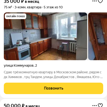
35 000
₽
в месяц
75 м²
3-комн. квартира
5 этаж из 10
онлайн показ
улица Коммунаров
,
2
Сдаю трёхкомнатную квартиру в Московском районе, рядом с
дк Химиков , трц Тандем, улицы Декабристов , Ямашева, Юго-
Западная, Ленская, Дружинная, Чистопольская, Ибрагимова.
Классический ремонт в квартире, с мебелью и бытовой
Позвонить
техникой.Цена плюс
50 000
₽
в месяц