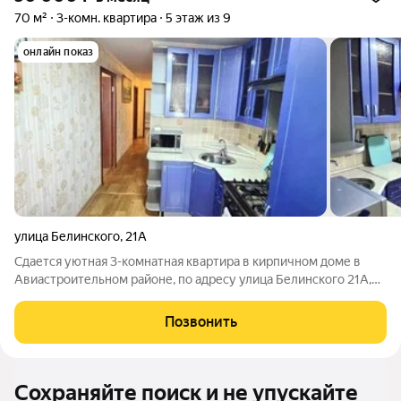
70 м²
3-комн. квартира
5 этаж из 9
онлайн показ
улица Белинского
,
21А
Сдается уютная 3-комнатная квартира в кирпичном доме в
Авиастроительном районе, по адресу улица Белинского 21А,
который находится всего в 11 минутах пешком от станции
метро Авиастроительная. Общая площадь квартиры
Позвонить
составляет 70 кв. м, из них 44 кв. м
Сохраняйте поиск и не упускайте