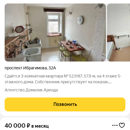
проспект Ибрагимова
,
32А
Сдаётся 3-комнатная квартира № 523187, 57.9 м, на 4 этаже 5-
этажного дома. Собственник присутствует на показах.
Коммунальные платежи оплачиваются отдельно. Счетчики
Агентство Домклик Аренда
оплачиваются отдельно. По условиям проживания: можно с
детьми, без питомцев. Из
Позвонить
40 000
₽
в месяц