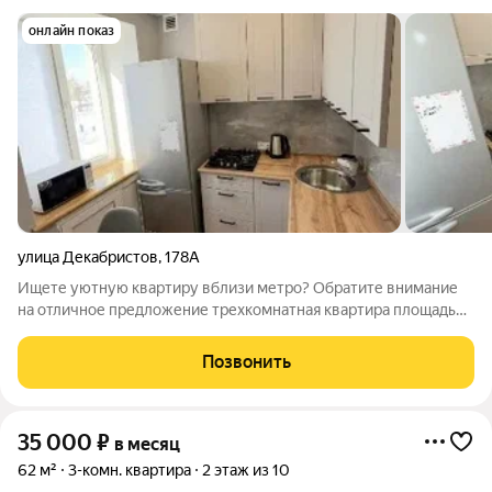
онлайн показ
улица Декабристов
,
178А
Ищете уютную квартиру вблизи метро? Обратите внимание
на отличное предложение трехкомнатная квартира площадью
62 кв. м, расположенная на 5 этаже 9-этажного кирпичного
дома. Высота потолков 2. 48 метра, что создаёт легкую и
Позвонить
просторную атмосферу. До
35 000
₽
в месяц
62 м²
3-комн. квартира
2 этаж из 10