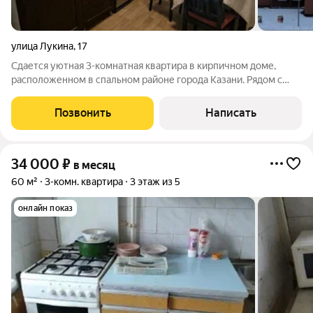
улица Лукина
,
17
Сдается уютная 3-комнатная квартира в кирпичном доме,
расположенном в спальном районе города Казани. Рядом с
домом расположены детская площадка, магазины, аптека,
больница, остановка общественного транспорта. В квартире
Позвонить
Написать
сделан качественный ремонт.
34 000
₽
в месяц
60 м²
3-комн. квартира
3 этаж из 5
онлайн показ