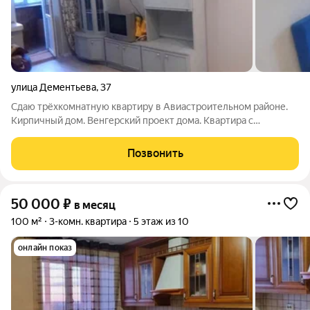
улица Дементьева
,
37
Сдаю трёхкомнатную квартиру в Авиастроительном районе.
Кирпичный дом. Венгерский проект дома. Квартира с
мебелью.чистая уютная, светлых тонов. Собственник
рассморит всех порядочных, можно парней, рабочих,
Позвонить
инженеров. В цену включены коммунальные
50 000
₽
в месяц
100 м²
3-комн. квартира
5 этаж из 10
онлайн показ