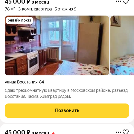
45 000
₽
в месяц
78 м²
3-комн. квартира
5 этаж из 9
онлайн показ
улица Восстания
,
84
Сдаю трёхкомнатную квартиру в Московском районе, разъезд
Восстания, Тасма, Химград рядом.
Позвонить
45 000
₽
в месяц