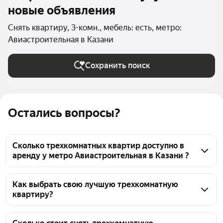
новые объявления
Снять квартиру, 3-комн., мебель: есть, метро:
Авиастроительная в Казани
Сохранить поиск
Остались вопросы?
Сколько трехкомнатных квартир доступно в
аренду у метро Авиастроительная в Казани ?
На Яндекс Недвижимости у метро 
Авиастроительная в Казани доступно в аренду 30 
Как выбрать свою лучшую трехкомнатную
квартиру?
трехкомнатных квартир, из них 26 объявлений от 
агентств
Чтобы снять 3-комнатную квартиру с мебелью у 