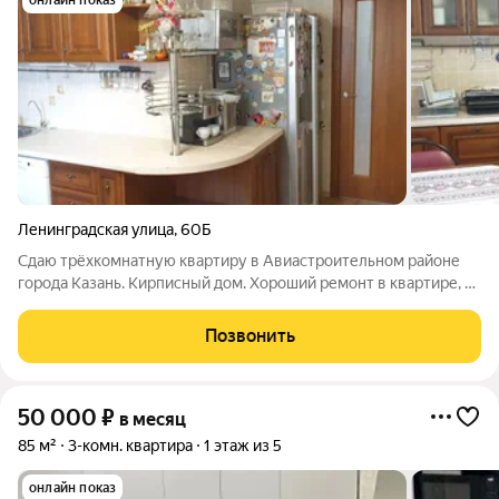
онлайн показ
Ленинградская улица
,
60Б
Сдаю трёхкомнатную квартиру в Авиастроительном районе
города Казань. Кирписный дом. Хороший ремонт в квартире, на
полу ламинат. Вся мебель качественная, добротная. Развитая
инфрастуктура, в шагоовой доступности станция метро.
Позвонить
50 000
₽
в месяц
85 м²
3-комн. квартира
1 этаж из 5
онлайн показ