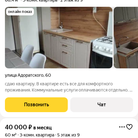
66,4 м²
3-комн. квартира
2 этаж из 9
онлайн показ
улица Адоратского
,
60
сдаю квартиру. В квартире есть все для комфортного
проживания. Коммунальные услуги оплачиваются отдельно. В
связи с перебоями Интернета не всегда есть возможность
ответить в чате. Оставьте пожалуйста свой номер телефона
Позвонить
Чат
или данные куда вам можно
40 000
₽
в месяц
60 м²
3-комн. квартира
5 этаж из 9