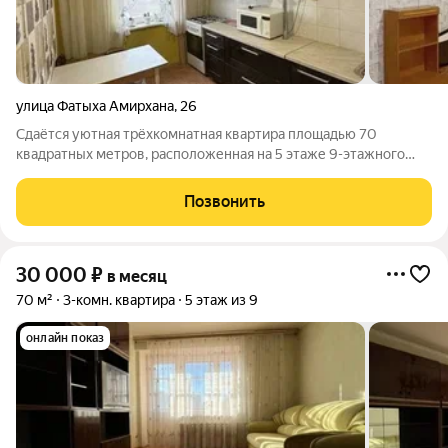
улица Фатыха Амирхана
,
26
Сдаётся уютная трёхкомнатная квартира площадью 70
квадратных метров, расположенная на 5 этаже 9-этажного
дома. Жилая площадь составляет 44 квадратных метра, а
просторная кухня 9 квадратных метров. Квартира находится в
Позвонить
районе с хорошей транспортной
30 000
₽
в месяц
70 м²
3-комн. квартира
5 этаж из 9
онлайн показ