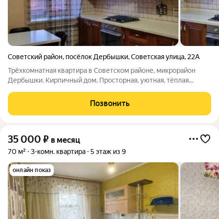
Советский район
,
посёлок Дербышки
,
Советская улица
,
22А
Трёхкомнатная квартира в Советском районе, микрорайон
Дербышки. Кирпичный дом. Просторная, уютная, тёплая
квартира. С мебелью и бытовой техникой. Рядом ЖК Беседа
,улицы Мира, Парковая, Липатова, Солидарности, Халезова.
Позвонить
35 000
₽
в месяц
70 м²
3-комн. квартира
5 этаж из 9
онлайн показ