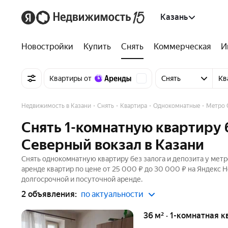
Казань
Новостройки
Купить
Снять
Коммерческая
И
Квартиры от
Снять
Кв
Недвижимость в Казани
Снять
Квартира
Однокомнатные
Метро 
Снять 1-комнатную квартиру б
Северный вокзал в Казани
Снять однокомнатную квартиру без залога и депозита у метр
аренде квартир по цене от 25 000 ₽ до 30 000 ₽ на Яндекс 
долгосрочной и посуточной аренде.
2 объявления:
по актуальности
36 м² · 1-комнатная к