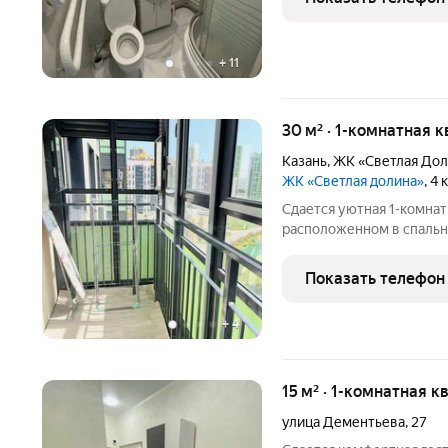
ремонт.
+
11
30 м² · 1-комнатная к
Казань
,
ЖК «Светлая Дол
ЖК «Светлая долина»
, 4
Сдается уютная 1-комнат
расположенном в спальн
расположены детская пло
остановка общественного
Показать телефон
ремонт. Полы: ламинат.
+
4
15 м² · 1-комнатная к
улица Дементьева
,
27