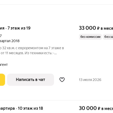
33 000
ия · 7 этаж из 19
₽
в мес
7
без комиссии
без з
квартал 2018
 32 кв.м. с евроремонтом на 7 этаже в
от 11 месяцев. Из техники есть: -
ф - Стиральная машина - Холодильник -
новка - Пылесос Дом - монолитный, окна
агент
Написать в чат
13 июля 2026
30 000
вартира · 10 этаж из 18
₽
в мес