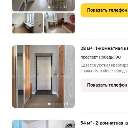
+
6
Показать телефон
28 м² · 1-комнатная к
проспект Победы
,
90
Сдается уютная квартир
спальном районе города
детская площадка, парк,
центры, магазины, аптек
Показать телефон
Квартира сдается
+
6
54 м² · 2-комнатная к