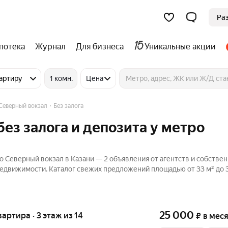
Ра
потека
Журнал
Для бизнеса
Уникальные акции
артиру
1 комн.
Цена
Северный вокзал
Без залога
ез залога и депозита у метро
о Северный вокзал в Казани — 2 объявления от агентств и собстве
Недвижимости. Каталог свежих предложений площадью от 33 м² до 
25 000
вартира · 3 этаж из 14
₽
в мес