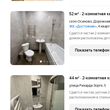
52 м² · 2-комнатная 
село Осиново
,
Дорожная
ЖК «Достояние»
, 4 квар
Сдается чистая 2-комнат
домом расположены детск
остановка общественного
современный ремонт. Ок
Показать телефон
узел в кафеле.
+
10
44 м² · 2-комнатная 
улица Рихарда Зорге
,
5
Сдается чистая, уютная 
расположенном в спальн
расположены детская пло
общественного транспор
Показать телефон