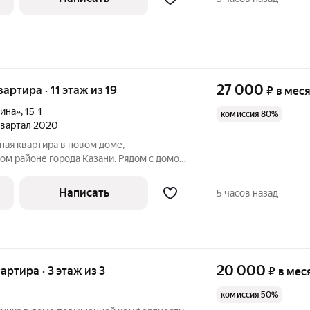
27 000
вартира · 11 этаж из 19
₽
в мес
ина»
,
15-1
комиссия 80%
 квартал 2020
ная квартира в новом доме,
ом районе города Казани. Рядом с домом
щадка, парк, магазины, аптека,
 транспорта. В квартире сделан свежий
Написать
5 часов назад
20 000
вартира · 3 этаж из 3
₽
в мес
комиссия 50%