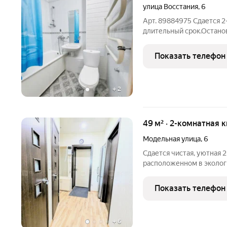
улица Восстания
,
6
Арт. 89884975 Сдается 2
длительный срок.Остано
аккуратным и порядочны
Арендная плата 30000 +
Показать телефон
фактуре,залог в размере
+
2
49 м² · 2-комнатная 
Модельная улица
,
6
Сдается чистая, уютная 
расположенном в экологи
домом расположены парк,
аптека, остановка общес
Показать телефон
сделан
+
6