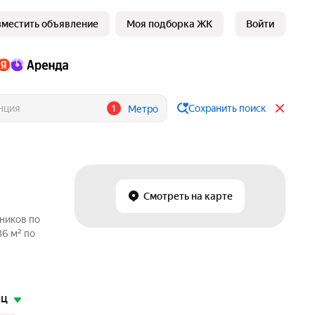
зместить объявление
Моя подборка ЖК
Войти
1
Сохранить поиск
Метро
Смотреть на карте
нников по
36 м² по
яц