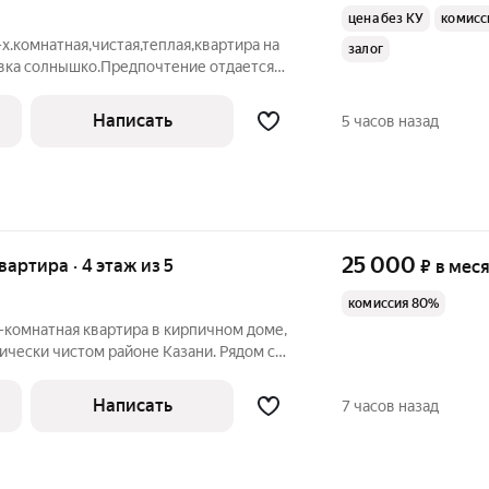
цена без КУ
комисс
-х.комнатная,чистая,теплая,квартира на
залог
вка солнышко.Предпочтение отдается
м молодым семьям,Студенткам.
 коммунальные платежи по счет-
Написать
5 часов назад
25 000
квартира · 4 этаж из 5
₽
в мес
комиссия 80%
2-комнатная квартира в кирпичном доме,
чески чистом районе Казани. Рядом с
 сквер, озеро, магазины, больница,
твенного транспорта, почта. В квартире
Написать
7 часов назад