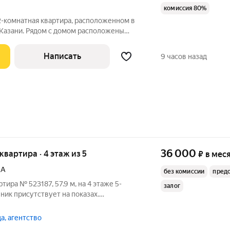
комиссия 80%
 2-комнатная квартира, расположенном в
 Казани. Рядом с домом расположены
ины, аптека, остановка общественного
сделан косметический ремонт. Есть
Написать
9 часов назад
36 000
 квартира · 4 этаж из 5
₽
в мес
2А
без комиссии
пред
тира № 523187, 57.9 м, на 4 этаже 5-
залог
ник присутствует на показах.
плачиваются отдельно. Счетчики
 По условиям проживания: можно с
а, агентство
з