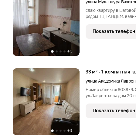
улица Мулланура Вахито
сдаю квартиру в шаговой
рядом ТЦ ТАНДЕМ. валик
есть все необходимое дл
Коммунальные услуги вк
Показать телефон
+
5
33 м² · 1-комнатная к
улица Академика Лаврен
Номер объекта: 803879. 
ул.Лаврентьева дом 20 н
есть вся необходимая ме
жилье! Ипотека на новост
Показать телефон
новостройки по СИ от
+
5