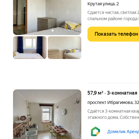
Крутая улица
,
2
Сдается чистая, светлая
спальном районе города
детская площадка, магаз
+
11
транспорта. В квартире 
Показать телефон
балкон.
57,9 м² · 3-комнатная
проспект Ибрагимова
,
3
Сдаётся 3-комнатная квар
этажного дома. Собствен
Коммунальные платежи о
оплачиваются отдельно.
Домклик Аренд
детьми, без питомцев. И