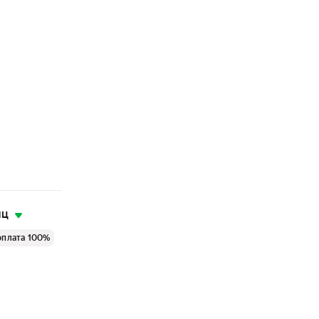
яц
оплата 100%