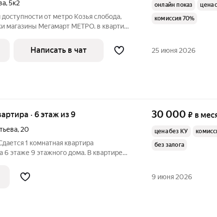
ва
,
5к2
онлайн показ
цена 
 доступности от метро Козья слобода,
комиссия 70%
и магазины Мегамарт МЕТРО. в квартире
я проживания. Скромно но чисто.
лючены в стоимость арендной платы.
Написать в чат
25 июня 2026
30 000
вартира · 6 этаж из 9
₽
в мес
тьева
,
20
цена без КУ
комисс
Сдается 1 комнатная квартира
без залога
а 6 этаже 9 этажного дома. В квартире
бель.Ипотека 13,99 % на вторичное
ройки для всех от 11% . Ипотека на
9 июня 2026