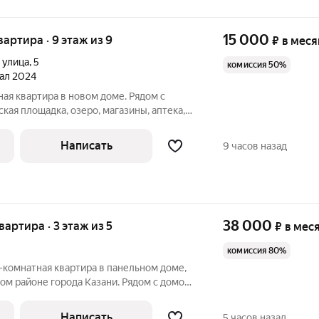
15 000
квартира · 9 этаж из 9
₽
в меся
 улица
,
5
комиссия 50%
тал 2024
ная квартира в новом доме. Рядом с
ая площадка, озеро, магазины, аптека,
 транспорта. В квартире сделан
на пластиковые. Потолки натяжные. Сан
Написать
9 часов назад
38 000
квартира · 3 этаж из 5
₽
в мес
комиссия 80%
2-комнатная квартира в панельном доме,
ом районе города Казани. Рядом с домом
щадка, сквер, аптека, метро, остановка
та. В квартире сделан косметический
Написать
5 часов назад