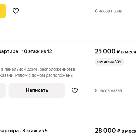
6 часов назад
25 000
вартира · 10 этаж из 12
₽
в мес
комиссия 80%
а в панельном доме, расположенном в
 Казани. Рядом с домом расположены
 крупные торгово-развлекательные
а, остановка общественного транспорта.
Написать
8 часов назад
28 000
вартира · 3 этаж из 5
₽
в мес