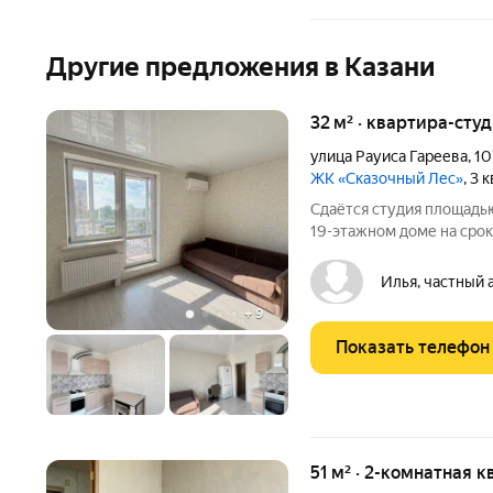
Другие предложения в Казани
32 м² · квартира-студ
улица Рауиса Гареева
,
10
ЖК «Сказочный Лес»
, 3 
Сдаётся студия площадью
19-этажном доме на срок 
Телевизор - Духовой шка
Кондиционер - Микровол
Илья, частный 
выходят
+
9
Показать телефон
51 м² · 2-комнатная к