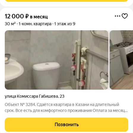
12 000
₽
в месяц
30 м²
1-комн. квартира
1 этаж из 9
улица Комиссара Габишева
,
23
Объект № 3284. Сдаётся квартира в Казани на длительный
срок. Все есть для комфортного проживания Оплата за месяц
12,500 без к/у. И без залога. Хорошая квартира,в современном
стиле. Стоит роутер в квартире оплата тоже делится. Ищу
Позвонить
чистоплотную