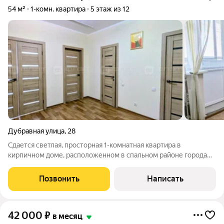
54 м²
1-комн. квартира
5 этаж из 12
Дубравная улица
,
28
Сдается светлая, просторная 1-комнатная квартира в
кирпичном доме, расположенном в спальном районе города
Казани. Рядом с домом расположены детская площадка,
магазины, детский сад, школа, аптека, остановка
Позвонить
Написать
общественного транспорта. В квартире сделан
42 000
₽
в месяц