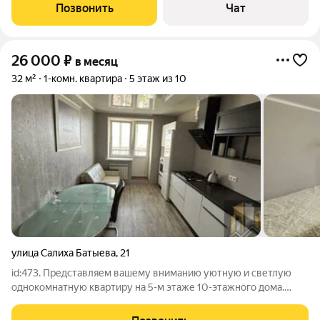
ответить в чате. Оставьте пожалуйста свой номер телефона
Позвонить
Чат
или данные куда вам можно
26 000
₽
в месяц
32 м²
1-комн. квартира
5 этаж из 10
улица Салиха Батыева
,
21
id:473. Представляем вашему вниманию уютную и светлую
однокомнатную квартиру на 5-м этаже 10-этажного дома.
Общая площадь квартиры составляет 32 квадратных метра, из
которых 12 квадратных метров приходится на просторную и