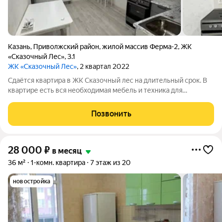
Казань
,
Приволжский район
,
жилой массив Ферма-2
,
ЖК
«Сказочный Лес»
,
3.1
ЖК «Сказочный Лес»
, 2 квартал 2022
Сдаётся квартира в ЖК Сказочный лес на длительный срок. В
квартире есть вся необходимая мебель и техника для
комфортного проживания. Залог 15 000 руб. Аренда 30 000
руб. + КУ Квартира в новом сданном доме Жилого комплекса
Позвонить
Сказочный лес в самом центре
28 000
₽
в месяц
36 м²
1-комн. квартира
7 этаж из 20
новостройка