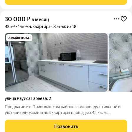
30 000
₽
в месяц
43 м²
1-комн. квартира
8 этаж из 18
онлайн показ
улица Рауиса Гареева
,
2
Предлагаем в Приволжском районе, вам аренду стильной и
уютной однокомнатной квартиры площадью 42 кв. м,
расположенной на 7-м этаже 18-этажного кирпичного дома,
построенного в 2013 году. Высота потолков составляет 2,5
Позвонить
метра, а окна выходят на улицу,