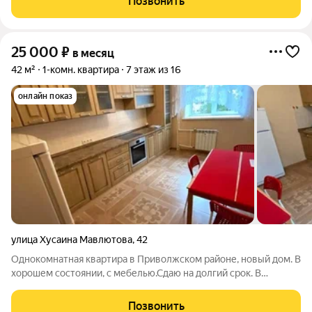
Позвонить
функциональную кухню
25 000
₽
в месяц
42 м²
1-комн. квартира
7 этаж из 16
онлайн показ
улица Хусаина Мавлютова
,
42
Однокомнатная квартира в Приволжском районе, новый дом. В
хорошем состоянии, с мебелью.Сдаю на долгий срок. В
шаговой домтупности улицы Профессора Камая, Парина,
Братьев Касимовых , Проспект Победы, Гарифьянова.
Позвонить