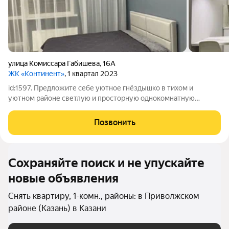
улица Комиссара Габишева
,
16А
ЖК «Континент»
, 1 квартал 2023
id:1597. Предложите себе уютное гнёздышко в тихом и
уютном районе светлую и просторную однокомнатную
квартиру на третьем этаже девятиэтажного дома. Общая
площадь квартиры составляет 36 квадратных метров, из
Позвонить
которых 21 квадратный метр жилая площадь.
Сохраняйте поиск и не упускайте
новые объявления
Снять квартиру, 1-комн., районы: в Приволжском
районе (Казань) в Казани