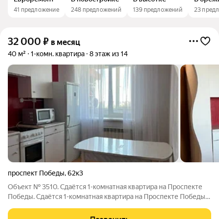
41 предложение
248 предложений
139 предложений
23 пред
32 000
₽
в месяц
40 м²
1-комн. квартира
8 этаж из 14
проспект Победы
,
62к3
Объект № 3510. Сдаётся 1-комнатная квартира на Проспекте
Победы. Сдаётся 1-комнатная квартира на Проспекте Победы В
квартире есть все необходимое для проживания: мебель,
холодильник, стиральная машина, микроволновка, плита,