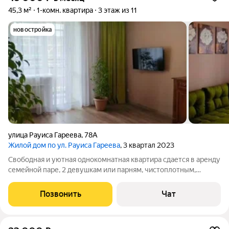
45,3 м²
1-комн. квартира
3 этаж из 11
новостройка
улица Рауиса Гареева
,
78А
Жилой дом по ул. Рауиса Гареева
, 3 квартал 2023
Свободная и уютная однокомнатная квартира сдается в аренду
семейной паре, 2 девушкам или парням, чистоплотным,
аккуратным, без вредных привычек. Парковка дома во дворе,
на въезде шлагбаум. Рядом Аграрный институт, СК Тулпар,
Позвонить
Чат
КЮИ, ДРКБ, магазины,