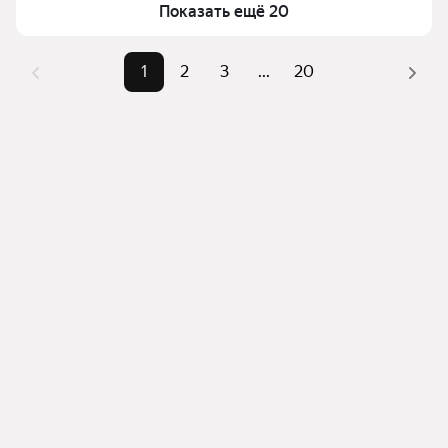
квадратного метра или площади
Показать ещё 20
1
2
3
...
20