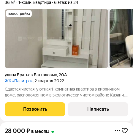
36 м²
1-комн. квартира
6 этаж из 24
новостройка
улица Братьев Батталовых
,
20А
ЖК «Палитра»
, 2 квартал 2022
Сдается чистая, уютная 1-комнатная квартира в кирпичном
доме, расположенном в экологически чистом районе Казани.
Рядом с домом расположены парк, сквер, магазины, больница,
аптека, остановка общественного транспорта, почта. В
Позвонить
Написать
квартире сделан
28 000
₽
в месяц