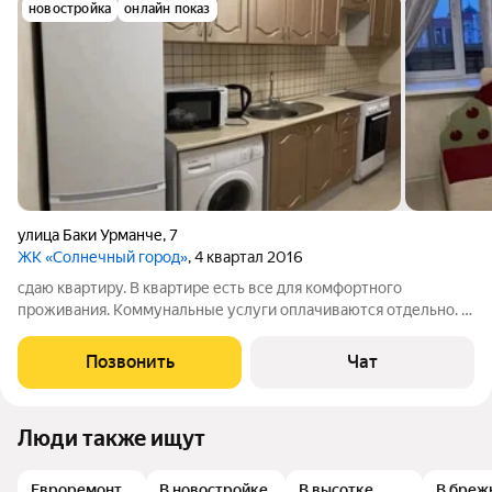
новостройка
онлайн показ
улица Баки Урманче
,
7
ЖК «Солнечный город»
, 4 квартал 2016
сдаю квартиру. В квартире есть все для комфортного
проживания. Коммунальные услуги оплачиваются отдельно. В
связи с перебоями Интернета не всегда есть возможность
ответить в чате. Оставьте пожалуйста свой номер телефона
Позвонить
Чат
или данные куда вам можно
Люди также ищут
Евроремонт
В новостройке
В высотке
В бреж