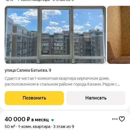
улица Салиха Батыева
,
9
Сдается чистая 1-комнатная квартира кирпичном доме,
расположенном в спальном районе города Казани. Рядом с
домом расположены детская площадка, аптека, остановка
общественного транспорта. В квартире сделан свежий ремонт.
Позвонить
Написать
Полы: ламинат, плитка. Окна:
40 000
₽
в месяц
50 м²
1-комн. квартира
3 этаж из 9