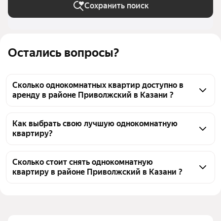
Сохранить поиск
Остались вопросы?
Сколько однокомнатных квартир доступно в
аренду в районе Приволжский в Казани ?
На Яндекс Недвижимости в районе Приволжский в 
Казани доступно в аренду 400 однокомнатных 
Как выбрать свою лучшую однокомнатную
квартиру?
квартир, из них 6 объявлений от собственников, 
389 объявлений от агентств
Чтобы снять 1-комнатную квартиру в районе 
Приволжский, воспользуйтесь удобными 
Сколько стоит снять однокомнатную
квартиру в районе Приволжский в Казани ?
фильтрами и сортировкой для выбора среди 
предложений в выбранном районе
Цена за квадратный метр
400 — 2 500 ₽
Помимо удобной сортировки по цене аренды вы 
Площадь
12 — 72 м²
можете отсортировать результаты по стоимости 