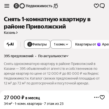
Снять 1-комнатную квартиру в
районе Приволжский
Казань
AI
Фильтры
1 комн.
Квартиры от
Аре
2
395 предложений
•
по актуальности
Снять однокомнатную квартиру в районе Приволжский в
Казани — 395 объявлений от агентств и собственников по
аренде квартир по цене от 12 000 ₽ до 80 000 ₽ на Яндекс
Недвижимости. Каталог свежих предложений площадью от
12 м² до 72 м² по долгосрочной и посуточной аренде.
27 000
₽
в месяц
34 м²
1-комн. квартира
7 этаж из 23