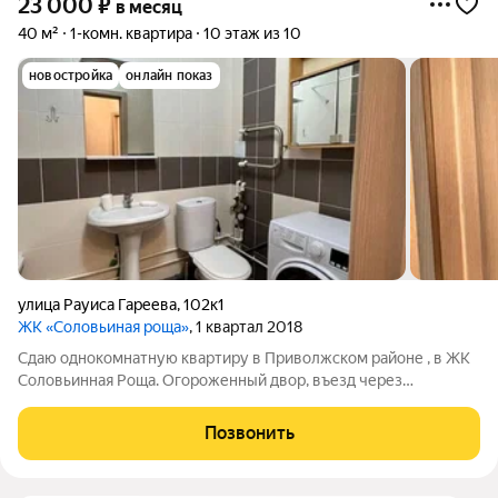
23 000
₽
в месяц
40 м²
1-комн. квартира
10 этаж из 10
новостройка
онлайн показ
улица Рауиса Гареева
,
102к1
ЖК «Соловьиная роща»
, 1 квартал 2018
Сдаю однокомнатную квартиру в Приволжском районе , в ЖК
Соловьинная Роща. Огороженный двор, въезд через
шлагбаум. Квартира с мебелью. Собственник докупит
телевизор. В шаговой доступности улицы Гарифа Ахунова,
Позвонить
Ферма-2, Мидхата Булатова, Баки Урманче,