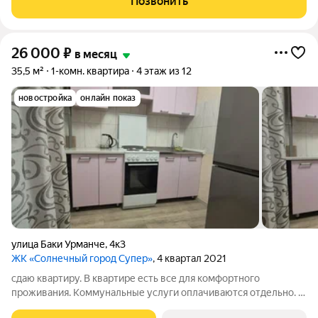
Позвонить
чайник. Просторная кухня,
26 000
₽
в месяц
35,5 м²
1-комн. квартира
4 этаж из 12
новостройка
онлайн показ
улица Баки Урманче
,
4к3
ЖК «Солнечный город Супер»
, 4 квартал 2021
сдаю квартиру. В квартире есть все для комфортного
проживания. Коммунальные услуги оплачиваются отдельно. В
связи с перебоями Интернета не всегда есть возможность