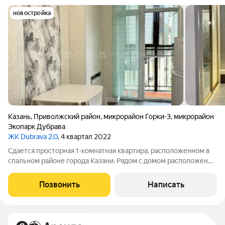
новостройка
Казань
,
Приволжский район
,
микрорайон Горки-3
,
микрорайон
Экопарк Дубрава
ЖК Dubrava 2.0
, 4 квартал 2022
Сдается просторная 1-комнатная квартира, расположенном в
спальном районе города Казани. Рядом с домом расположены
детская площадка, парк, магазины, метро, остановка
общественного транспорта. Дом с огороженной территорией.
Позвонить
Написать
Квартира сдается впервые! В