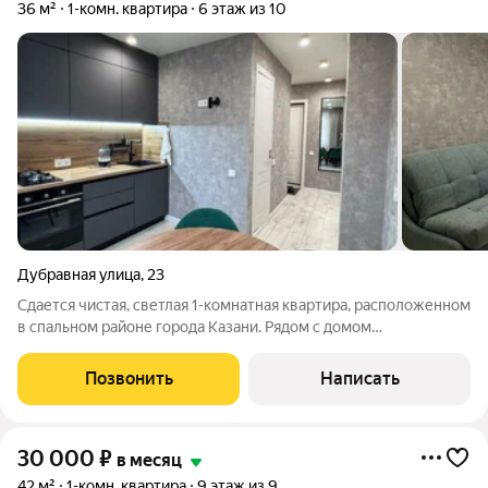
36 м²
1-комн. квартира
6 этаж из 10
Дубравная улица
,
23
Сдается чистая, светлая 1-комнатная квартира, расположенном
в спальном районе города Казани. Рядом с домом
расположены парк, магазины, аптека, метро, остановка
общественного транспорта. Квартира сдается впервые! В
Позвонить
Написать
квартире сделан современный ремонт.
30 000
₽
в месяц
42 м²
1-комн. квартира
9 этаж из 9