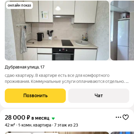
онлайн показ
Дубравная улица
,
17
сдаю квартиру. В квартире есть все для комфортного
проживания. Коммунальные услуги оплачиваются отдельно. В
связи с перебоями Интернета не всегда есть возможность
ответить в чате. Оставьте пожалуйста свой номер телефона
Позвонить
Чат
или данные куда вам можно
28 000
₽
в месяц
42 м²
1-комн. квартира
7 этаж из 23