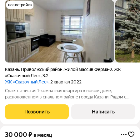
новостройка
Казань
,
Приволжский район
,
жилой массив Ферма-2
,
ЖК
«Сказочный Лес»
,
3.2
ЖК «Сказочный Лес»
, 2 квартал 2022
Сдается чистая 1-комнатная квартира в новом доме,
расположенном в спальном районе города Казани. Рядом с
домом расположены магазины, больница, аптека, остановка
общественного транспорта. В квартире сделан свежий ремонт.
Позвонить
Написать
Сан. узел в кафеле. Жильцам
30 000
₽
в месяц