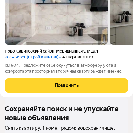
Ново-Савиновский район
,
Меридианная улица
,
1
ЖК «Берег (Строй Капитал)»
, 4 квартал 2009
id:1604. Предложите себе окунуться в атмосферу уюта и
комфорта эта просторная вторичная квартира ждёт именно
вас! Расположенная на 6-м этаже 18-этажного дома, она
подарит вам ощущение гармонии и спокойствия. Общая
Позвонить
площадь квартиры составляет 65
Сохраняйте поиск и не упускайте
новые объявления
Снять квартиру, 1-комн., рядом: водохранилище,