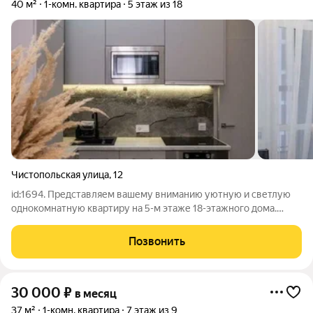
40 м²
1-комн. квартира
5 этаж из 18
Чистопольская улица
,
12
id:1694. Представляем вашему вниманию уютную и светлую
однокомнатную квартиру на 5-м этаже 18-этажного дома.
Общая площадь квартиры 40 квадратных метров, из которых
20 квадратных метров приходится на жилую площадь, а 10 на
Позвонить
просторную и
30 000
₽
в месяц
37 м²
1-комн. квартира
7 этаж из 9