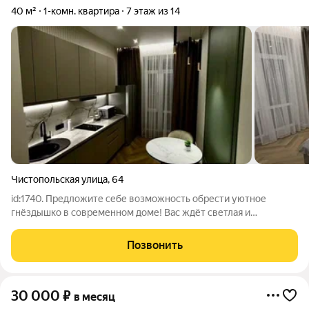
40 м²
1-комн. квартира
7 этаж из 14
Чистопольская улица
,
64
id:1740. Предложите себе возможность обрести уютное
гнёздышко в современном доме! Вас ждёт светлая и
просторная однокомнатная квартира общей площадью 40
квадратных метров. Расположена она на 7-м этаже 14-
Позвонить
этажного здания достаточно высоко, чтобы
30 000
₽
в месяц