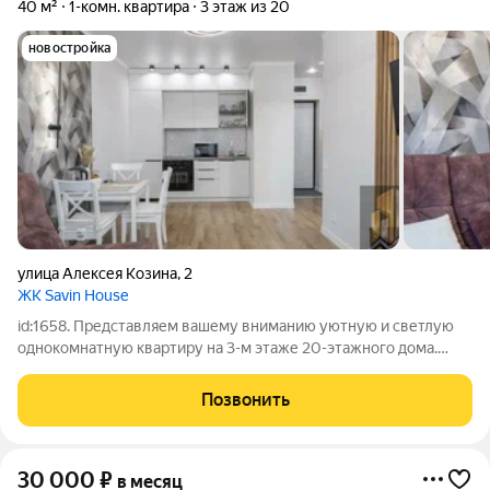
40 м²
1-комн. квартира
3 этаж из 20
новостройка
улица Алексея Козина
,
2
ЖК Savin House
id:1658. Представляем вашему вниманию уютную и светлую
однокомнатную квартиру на 3-м этаже 20-этажного дома.
Общая площадь квартиры 40 квадратных метров, из которых
20 квадратных метров приходится на жилую площадь, а 10 на
Позвонить
просторную и
30 000
₽
в месяц