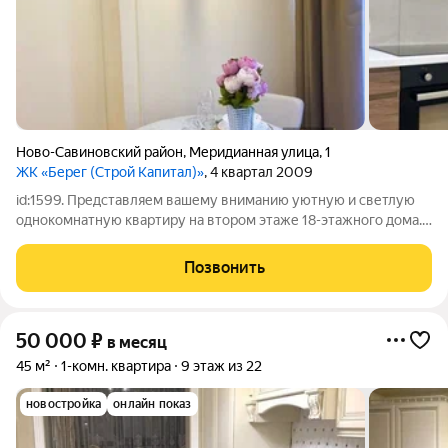
Ново-Савиновский район
,
Меридианная улица
,
1
ЖК «Берег (Строй Капитал)»
, 4 квартал 2009
id:1599. Представляем вашему вниманию уютную и светлую
однокомнатную квартиру на втором этаже 18-этажного дома.
Общая площадь квартиры 45 квадратных метров, из которых
25 квадратных метров приходится на жилую площадь, а 12 на
Позвонить
просторную и
50 000
₽
в месяц
45 м²
1-комн. квартира
9 этаж из 22
новостройка
онлайн показ