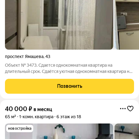
проспект Ямашева
,
43
Объект № 3473. Сдается однокомнатная квартира на
длительный срок. Сдаётся уютная однокомнатная квартира на
5 этаже 17-этажного кирпичного дома. Дом построен в 2003
году, оснащён пассажирским и грузовым лифтами. До станции
Позвонить
метро "Козья слобода" можно
40 000
₽
в месяц
65 м²
1-комн. квартира
6 этаж из 18
новостройка