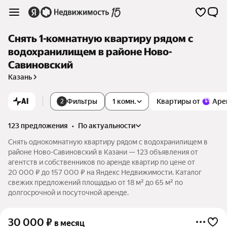
Снять 1-комнатную квартиру рядом с
водохранилищем в районе Ново-
Савиновский
Казань
AI
Фильтры
1 комн.
Квартиры от
Аре
2
123 предложения
•
по актуальности
Снять однокомнатную квартиру рядом с водохранилищем в
районе Ново-Савиновский в Казани — 123 объявления от
агентств и собственников по аренде квартир по цене от
20 000 ₽ до 157 000 ₽ на Яндекс Недвижимости. Каталог
свежих предложений площадью от 18 м² до 65 м² по
долгосрочной и посуточной аренде.
30 000
₽
в месяц