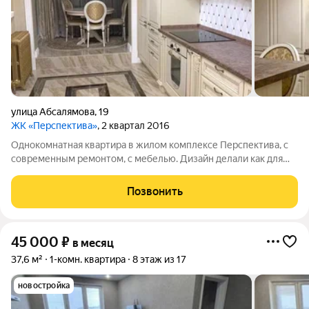
улица Абсалямова
,
19
ЖК «Перспектива»
, 2 квартал 2016
Однокомнатная квартира в жилом комплексе Перспектива, с
современным ремонтом, с мебелью. Дизайн делали как для
себя. Отличное место расположение в самом молодёжном
районе гостеприимного города Казани. Что не хватает
Позвонить
собственник довезёт.
45 000
₽
в месяц
37,6 м²
1-комн. квартира
8 этаж из 17
новостройка