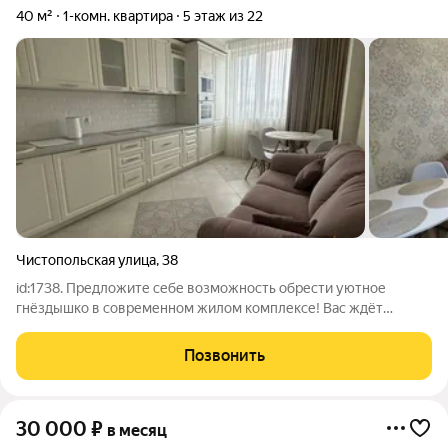
40 м²
1-комн. квартира
5 этаж из 22
Чистопольская улица
,
38
id:1738. Предложите себе возможность обрести уютное
гнёздышко в современном жилом комплексе! Вас ждёт
светлая и просторная однокомнатная квартира площадью 40
квадратных метров на 5-м этаже 22-этажного здания. Жилая
Позвонить
площадь составляет 20 квадратных
30 000
₽
в месяц