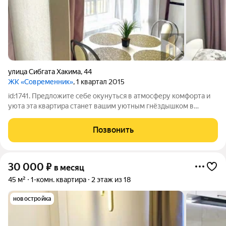
улица Сибгата Хакима
,
44
ЖК «Современник»
, 1 квартал 2015
id:1741. Предложите себе окунуться в атмосферу комфорта и
уюта эта квартира станет вашим уютным гнёздышком в
современном жилом комплексе! Расположенная на 8-м этаже
17-этажного здания, квартира площадью 40 квадратных
Позвонить
метров подарит вам ощущение
30 000
₽
в месяц
45 м²
1-комн. квартира
2 этаж из 18
новостройка