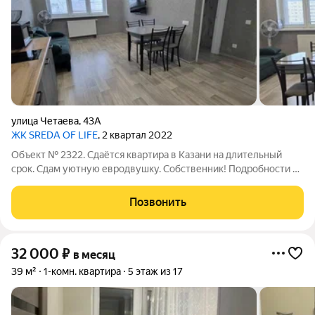
улица Четаева
,
43А
ЖК SREDA OF LIFE
, 2 квартал 2022
Объект № 2322. Сдаётся квартира в Казани на длительный
срок. Сдам уютную евродвушку. Собственник! Подробности по
телефону. Локация удобная, в квартире есть всё необходимое
для комфортного проживания. Инфраструктура в округе
Позвонить
развита, тоже всё есть
32 000
₽
в месяц
39 м²
1-комн. квартира
5 этаж из 17