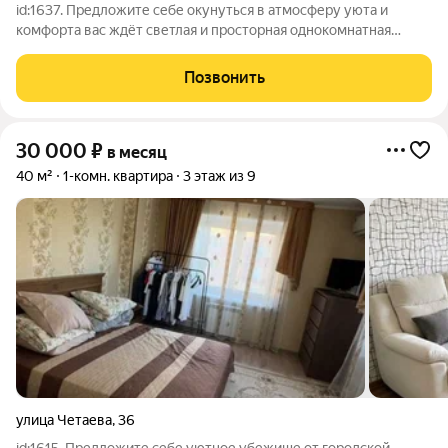
id:1637. Предложите себе окунуться в атмосферу уюта и
комфорта вас ждёт светлая и просторная однокомнатная
квартира площадью 38 квадратных метров. Расположенная на
8-м этаже 14-этажного дома, она подарит вам прекрасный вид
Позвонить
и достаточное количество
30 000
₽
в месяц
40 м²
1-комн. квартира
3 этаж из 9
улица Четаева
,
36