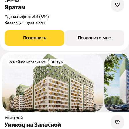
СМУ-88
Яратам
Сдан
•
комфорт
•
4.4 (354)
Казань, ул. Бухарская
Позвонить
Позвоните мне
семейная ипотека 6%
3D-тур
Унистрой
Уникод на Залесной