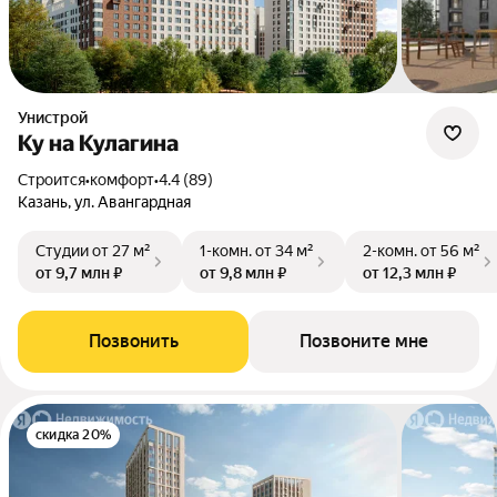
Унистрой
Ку на Кулагина
Строится
•
комфорт
•
4.4 (89)
Казань, ул. Авангардная
Студии
от 27 м²
1-комн.
от 34 м²
2-комн.
от 56 м²
от 9,7 млн ₽
от 9,8 млн ₽
от 12,3 млн ₽
Позвонить
Позвоните мне
скидка 20%