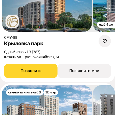
ещё 4 фот
СМУ-88
Крыловка парк
Сдан
•
бизнес
•
4.3 (387)
Казань, ул. Краснококшайская, 60
Позвонить
Позвоните мне
семейная ипотека 6%
3D-тур