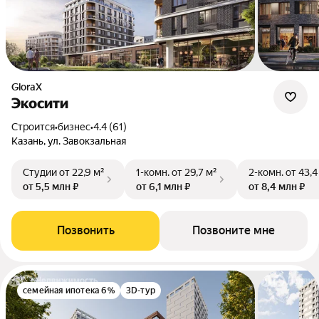
GloraX
Экосити
Строится
•
бизнес
•
4.4 (61)
Казань, ул. Завокзальная
Студии
от 22,9 м²
1-комн.
от 29,7 м²
2-комн.
от 43,4
от 5,5 млн ₽
от 6,1 млн ₽
от 8,4 млн ₽
Позвонить
Позвоните мне
семейная ипотека 6%
3D-тур