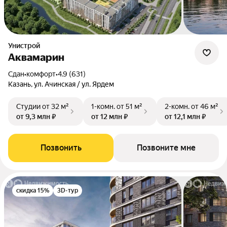
Унистрой
Аквамарин
Сдан
•
комфорт
•
4.9 (631)
Казань, ул. Ачинская / ул. Ярдем
Студии
от 32 м²
1-комн.
от 51 м²
2-комн.
от 46 м²
от 9,3 млн ₽
от 12 млн ₽
от 12,1 млн ₽
Позвонить
Позвоните мне
скидка 15%
3D-тур