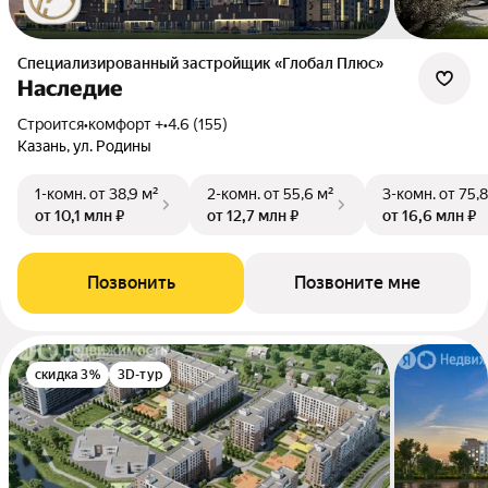
Специализированный застройщик «Глобал Плюс»
Наследие
Строится
•
комфорт +
•
4.6 (155)
Казань, ул. Родины
1-комн.
от 38,9 м²
2-комн.
от 55,6 м²
3-комн.
от 75,8
от 10,1 млн ₽
от 12,7 млн ₽
от 16,6 млн ₽
Позвонить
Позвоните мне
скидка 3%
3D-тур