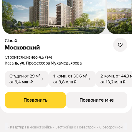
GloraX
Московский
Строится
•
бизнес
•
4.5 (14)
Казань, ул. Профессора Мухамедьярова
Студии
от 29 м²
1-комн.
от 30,6 м²
2-комн.
от 44,3 
от 9,4 млн ₽
от 9,8 млн ₽
от 13,2 млн ₽
Позвонить
Позвоните мне
пить
Квартира в новостройке
Застройщик Новастрой
С рассрочкой