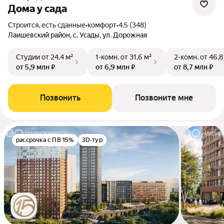
Дома у сада
Строится, есть сданные
•
комфорт
•
4.5 (348)
Лаишевский район, с. Усады, ул. Дорожная
Студии
от 24,4 м²
1-комн.
от 31,6 м²
2-комн.
от 46,8
от 5,9 млн ₽
от 6,9 млн ₽
от 8,7 млн ₽
Позвонить
Позвоните мне
рассрочка с ПВ 15%
3D-тур