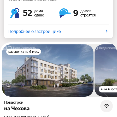
52
9
дома
домов
сдано
строятся
Подробнее о застройщике
рассрочка на 6 мес.
ещё 6 фо
Новастрой
на Чехова