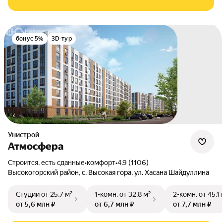
бонус 5%
3D-тур
Унистрой
Атмосфера
Строится, есть сданные
•
комфорт
•
4.9 (1106)
Высокогорский район
,
с. Высокая гора
,
ул. Хасана Шайдуллина
Студии
от 25,7 м²
1-комн.
от 32,8 м²
2-комн.
от 45,1
от 5,6 млн ₽
от 6,7 млн ₽
от 7,7 млн ₽