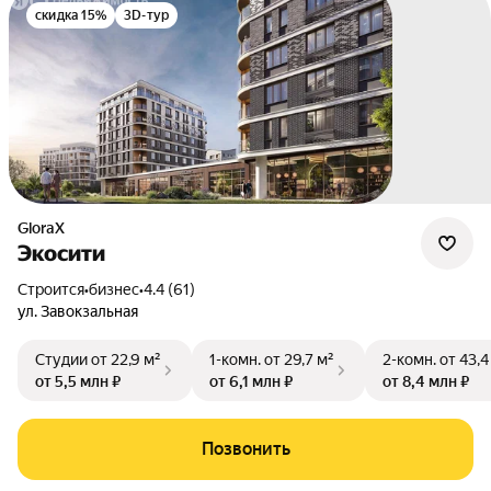
скидка 15%
3D-тур
GloraX
Экосити
Строится
•
бизнес
•
4.4 (61)
ул. Завокзальная
Студии
от 22,9 м²
1-комн.
от 29,7 м²
2-комн.
от 43,4
от 5,5 млн ₽
от 6,1 млн ₽
от 8,4 млн ₽
Позвонить