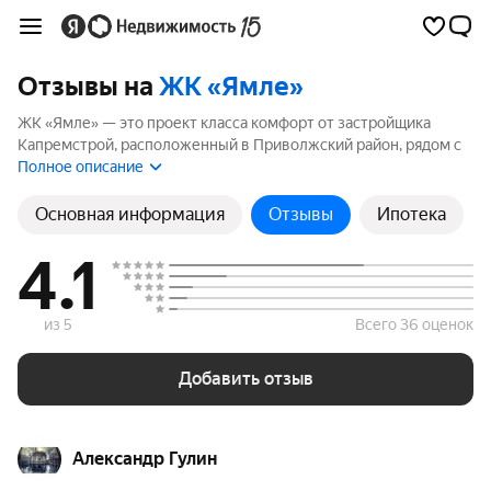
Отзывы на
ЖК «Ямле»
ЖК «Ямле» — это проект класса комфорт от застройщика
Капремстрой, расположенный в Приволжский район, рядом с
метро Суконная слобода. Комплекс включает 1 корпуса
Полное описание
высотой до 10 этажей. Если вы планируете купить квартиру в
ЖК «Ямле», ознакомьтесь с отзывами покупателей и жителей
Основная информация
Отзывы
Ипотека
района. Мы рассчитали рейтинг на основе 11 отзывов, чтобы
помочь вам сделать правильный выбор.
4.1
из 5
Всего 36 оценок
Добавить отзыв
Александр Гулин