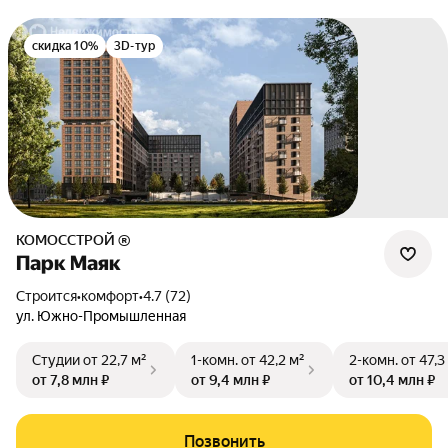
скидка 10%
3D-тур
КОМОССТРОЙ ®
Парк Маяк
Строится
•
комфорт
•
4.7 (72)
ул. Южно-Промышленная
Студии
от 22,7 м²
1-комн.
от 42,2 м²
2-комн.
от 47,3
от 7,8 млн ₽
от 9,4 млн ₽
от 10,4 млн ₽
Позвонить